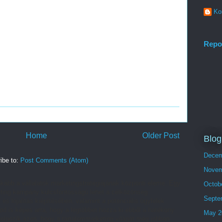
Ko
Repo
Home
Older Post
Blog
Decem
ibe to:
Post Comments (Atom)
Novem
kább a vállalatok marketingstratégiájának központi eleme. Egy
Octob
arketing kampány kulcsfontosságú lehet a célközönség
Septe
 és lojalitás kiépítésében, valamint a potenciális ügyfelek
od is képes arra, hogy a legtöbbet hozza ki ebből a hatékony
May 2
lgozik azon, hogy a tartalommarketing világát még jobban