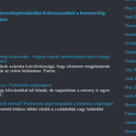
May 2
eresőoptimalizálás Kulcsszavaktól a konverzióig:
April 
tban
Decem
változik, és ezzel együtt a weboldalak optimalizálásának
Novem
keresz...
Octob
Septe
eting tanácsadás - Hogyan tegyük hatékonyabbá egészségügyi
Augus
ben?
ások számára kulcsfontosságú, hogy sikeresen megjelenjenek
July 
 az online felületeken. Partne...
June 
csa - Partnerünk segítségével
May 2
 kihívásokkal teli feladat, de napjainkban a verseny is egyre
...
April 
ónőt keresel? Partnerünk segít megtalálni a tökéletes segítséget!
March
eretnéd értékes idődet inkább a családoddal vagy hobbiddal
Febru
Janua
Decem