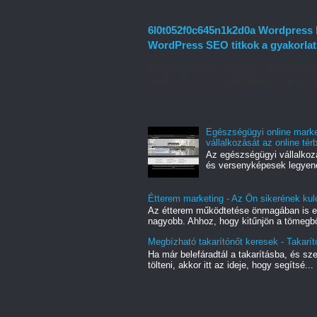
6l0t052f0c645n1k2d0a Wordpress k
WordPress SEO titkok a gyakorla
A keresőmotorok működése folyamatosan 
módszerei is állandó fejlődésen mennek 
Egészségügyi online mark
vállalkozását az online tér
Az egészségügyi vállalkoz
és versenyképesek legyenek
Étterem marketing - Az Ön sikerének kul
Az étterem működtetése önmagában is egy
nagyobb. Ahhoz, hogy kitűnjön a tömegbő
Megbízható takarítónőt keresek - Takarít
Ha már belefáradtál a takarításba, és sz
tölteni, akkor itt az ideje, hogy segítsé...