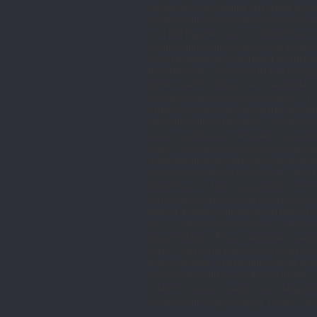
megértse és ügyfeleinek a leghatékonyabb
tartalommarketing stratégia gondos megt
mire kell figyelned, ha te is eredményes
jó tartalommarketing alapja, hogy pontos
Csak így tudod olyan tartalmakat létreh
Emellett fontos, hogy a tartalmak témája
preferenciáihoz. Vagyis ne csak érdekes
formában is juttasd el a közönséghez. P
kampány, hanem egy folyamatos, proaktí
elengedhetetlen a láthatóság, az elérés 
tartalomgyártási ütemtervedet, és gondos
videó stb.) kellő mennyiségű és minőség
tartalommarketing hatékonyságának érték
hogy mely tartalmaid teljesítenek a leg
eredményeket. Használj különböző mérősz
konverziók) a teljesítmény nyomon követ
elemeit. Értékes partnerkapcsolatok A t
más, a célcsoportod számára is releváns
együttműködsz. Közös tartalmak, vendég
ahhoz, hogy tartalmaiddal elérj olyan kö
Ahogy láthatod, a tartalommarketing nem
veszed, akkor biztosan sikerre viheted 
szakértő csapata mindig itt van, hogy s
tartalommarketing stratégiát. Kérdezz bá