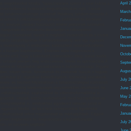
April 
 megoldásokat kínálja. Tapasztalataink szerint a siker kulcsa a
ervezésében és szakszerű megvalósításában rejlik. Lássuk,
March
ebb tartalommarketinget szeretnél! Hatékony tartalom-tervezés A
an ismerd a célközönséged igényeit, problémáit és kérdéseit.
Febru
ozni, amelyek valóban hozzáadott értéket jelentenek számukra.
Janua
, hangvétele és formátuma illeszkedjen a célcsoportod
 legyen a tartalmad, hanem a megfelelő csatornákon és a kívánt
Decem
roaktív tartalomgyártás A tartalommarketing nem egy egyszeri
Novem
v tevékenység. A rendszeres, konzisztens tartaloműködtetés
és a bizalom kiépítéséhez. Érdemes előre megtervezni a
Octob
kodni arról, hogy a különböző csatornáidon (blog, social media,
ű tartalom jelenjen meg rendszeresen. Mérés és optimalizálás A
Septe
elése és folyamatos optimalizálása is kulcsfontosságú. Figyeld,
Augus
jobban, milyen témák, formátumok és csatornák hozzák a legjobb
ámokat (pl. organikus keresőforgalom, közösségi interakciók,
July 
ésére, és teszteld folyamatosan a tartalomstratégiád különböző
artalommarketing hatékonyságát nagymértékben növelheted, ha
June 
 vállalkozásokkal, szakértőkkel és véleményformálókkal is
May 2
posztok, interjúk, közös rendezvények mind hozzájárulhatnak
zönségrétegeket is, amelyekhez egyébként nehezen jutnál el.
Febru
 egyszerű feladat, de ha a fenti szempontokat figyelembe
Janua
a vállalkozásod online megjelenését és márkaépítését. Cégünk
egítsen megtervezni és megvalósítani a leghatékonyabb
July 
tran, mi szívesen segítünk!
June 