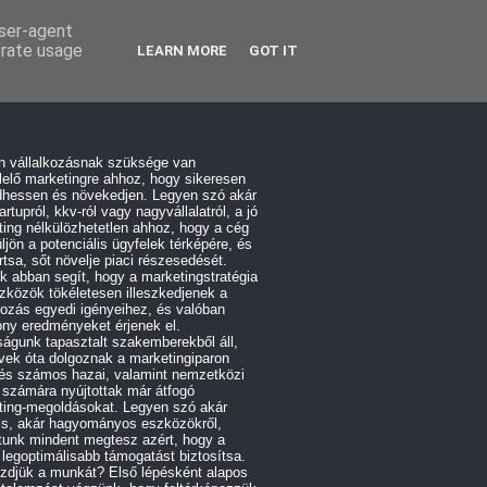
user-agent
erate usage
LEARN MORE
GOT IT
n vállalkozásnak szüksége van
elő marketingre ahhoz, hogy sikeresen
hessen és növekedjen. Legyen szó akár
artupról, kkv-ról vagy nagyvállalatról, a jó
ing nélkülözhetetlen ahhoz, hogy a cég
üljön a potenciális ügyfelek térképére, és
tsa, sőt növelje piaci részesedését.
 abban segít, hogy a marketingstratégia
zközök tökéletesen illeszkedjenek a
kozás egyedi igényeihez, és valóban
ny eredményeket érjenek el.
águnk tapasztalt szakemberekből áll,
vek óta dolgoznak a marketingiparon
 és számos hazai, valamint nemzetközi
 számára nyújtottak már átfogó
ting-megoldásokat. Legyen szó akár
lis, akár hagyományos eszközökről,
tunk mindent megtesz azért, hogy a
 legoptimálisabb támogatást biztosítsa.
zdjük a munkát? Első lépésként alapos