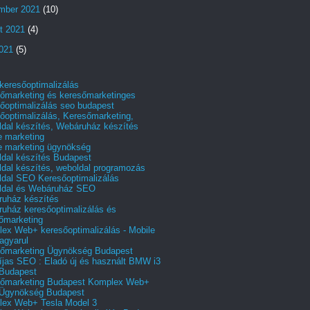
mber 2021
(10)
t 2021
(4)
2021
(5)
 keresőoptimalizálás
őmarketing és keresőmarketinges
őoptimalizálás seo budapest
őoptimalizálás, Keresőmarketing,
dal készítés, Webáruház készítés
e marketing
e marketing ügynökség
dal készítés Budapest
dal készítés, weboldal programozás
dal SEO Keresőoptimalizálás
ldal és Webáruház SEO
uház készítés
uház keresőoptimalizálás és
őmarketing
ex Web+ keresőoptimalizálás - Mobile
agyarul
őmarketing Ügynökség Budapest
íjas SEO : Eladó új és használt BMW i3
Budapest
őmarketing Budapest Komplex Web+
Ügynökség Budapest
ex Web+ Tesla Model 3