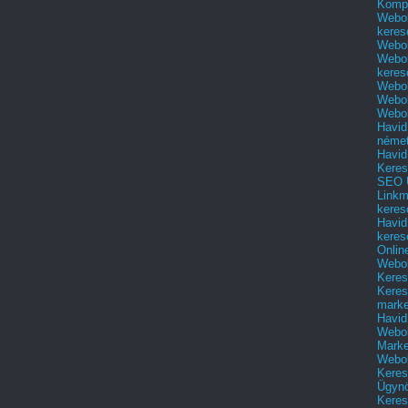
Kompl
Webol
keres
Webol
Webol
keres
Webol
Webol
Webol
Havid
néme
Havid
Keres
SEO Ü
Linkm
keres
Havid
keres
Onlin
Webol
Keres
Keres
marke
Havid
Webol
Marke
Webol
Keres
Ügyn
Keres