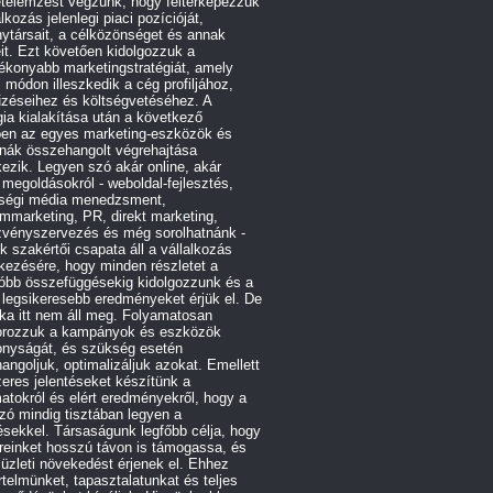
etelemzést végzünk, hogy feltérképezzük
alkozás jelenlegi piaci pozícióját,
ytársait, a célközönséget és annak
it. Ezt követően kidolgozzuk a
ékonyabb marketingstratégiát, amely
 módon illeszkedik a cég profiljához,
űzéseihez és költségvetéséhez. A
gia kialakítása után a következő
ben az egyes marketing-eszközök és
rnák összehangolt végrehajtása
ezik. Legyen szó akár online, akár
e megoldásokról - weboldal-fejlesztés,
ségi média menedzsment,
ommarketing, PR, direkt marketing,
zvényszervezés és még sorolhatnánk -
 szakértői csapata áll a vállalkozás
kezésére, hogy minden részletet a
róbb összefüggésekig kidolgozzunk és a
 legsikeresebb eredményeket érjük el. De
ka itt nem áll meg. Folyamatosan
orozzuk a kampányok és eszközök
onyságát, és szükség esetén
angoljuk, optimalizáljuk azokat. Emellett
eres jelentéseket készítünk a
atokról és elért eredményekről, hogy a
ó mindig tisztában legyen a
ésekkel. Társaságunk legfőbb célja, hogy
reinket hosszú távon is támogassa, és
 üzleti növekedést érjenek el. Ehhez
telmünket, tapasztalatunkat és teljes