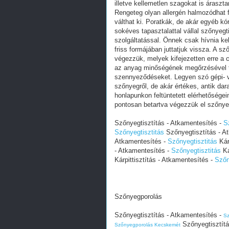
illetve kellemetlen szagokat is áraszta
Rengeteg olyan allergén halmozódhat f
válthat ki. Poratkák, de akár egyéb k
sokéves tapasztalattal vállal szőnyeg
szolgáltatással. Önnek csak hívnia kel
friss formájában juttatjuk vissza. A sz
végezzük, melyek kifejezetten erre a 
az anyag minőségének megőrzésével tá
szennyeződéseket. Legyen szó gépi- v
szőnyegről, de akár értékes, antik da
honlapunkon feltüntetett elérhetőségei
pontosan betartva végezzük el szőnyege
Szőnyegtisztítás - Atkamentesítés -
S
Szőnyegtisztitás
Szőnyegtisztítás - A
Atkamentesítés -
Szőnyegtisztitás
Kár
- Atkamentesítés -
Szőnyegtisztitás
Ká
Kárpittisztítás - Atkamentesítés -
Szőn
Szőnyegporolás
Szőnyegtisztítás - Atkamentesítés -
Sz
Szőnyegtisztítá
Szőnyegporolás Kecskemét