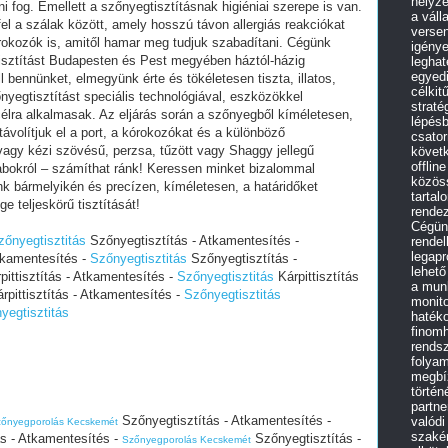
helyz
ni fog. Emellett a szőnyegtisztításnak higiéniai szerepe is van.
a váll
el a szálak között, amely hosszú távon allergiás reakciókat
versen
órokozók is, amitől hamar meg tudjuk szabadítani. Cégünk
igénye
tisztítást Budapesten és Pest megyében háztól-házig
leghat
egyedi
l bennünket, elmegyünk érte és tökéletesen tiszta, illatos,
célkit
őnyegtisztítást speciális technológiával, eszközökkel
straté
célra alkalmasak. Az eljárás során a szőnyegből kíméletesen,
lépés
volítjuk el a port, a kórokozókat és a különböző
csato
agy kézi szövésű, perzsa, tűzött vagy Shaggy jellegű
követk
offlin
rabokról – számíthat ránk! Keressen minket bizalommal
közös
nk bármelyikén és precízen, kíméletesen, a határidőket
tartal
 teljeskörű tisztítását!
rende
Cégünk
zőnyegtisztitás
Szőnyegtisztítás - Atkamentesítés -
rendel
legap
tkamentesítés -
Szőnyegtisztitás
Szőnyegtisztítás -
lehető
pittisztítás - Atkamentesítés -
Szőnyegtisztitás
Kárpittisztítás
a mun
rpittisztítás - Atkamentesítés -
Szőnyegtisztitás
monit
yegtisztitás
haték
finomh
rendsz
folyam
megbíz
történ
partne
Szőnyegtisztítás - Atkamentesítés -
valódi
őnyegporolás Kecskemét
szakér
s - Atkamentesítés -
Szőnyegtisztítás -
Szőnyegporolás Kecskemét