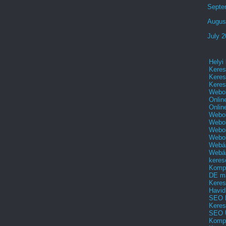
Septe
Augus
July 
Helyi
Keres
Keres
Keres
Webol
Onlin
Onlin
Webol
Webol
Webol
Webo
Webár
Webár
keres
Kompl
DE m
Keres
Havid
SEO 
Keres
SEO 
Kompl