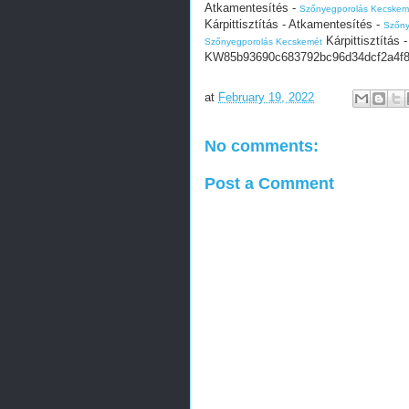
Atkamentesítés -
Szőnyegporolás Kecskem
Kárpittisztítás - Atkamentesítés -
Szőny
Kárpittisztítás 
Szőnyegporolás Kecskemét
KW85b93690c683792bc96d34dcf2a4f
at
February 19, 2022
No comments:
Post a Comment