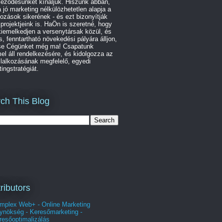
leződésünket kínáljuk. Hiszünk abban,
 jó marketing nélkülözhetetlen alapja a
kozások sikerének - és ezt bizonyítják
 projektjeink is. HaÖn is szeretné, hogy
iemelkedjen a versenytársak közül, és
s, fenntartható növekedési pályára álljon,
se Cégünket még ma! Csapatunk
l áll rendelkezésére, és kidolgozza az
lalkozásának megfelelő, egyedi
ingstratégiát.
ch This Blog
ributors
mplex Web+ - Online Marketing
ynökség - Keresőmarketing -
resőoptimalizálás