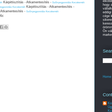
elköte
Kárpittisztítás - Atkamentesítés -
ét
Szőnyegporolás Kecskemét
hogy a
Kárpittisztítás - Atkamentesítés -
egporolás Kecskemét
vállal
- Atkamentesítés -
Szőnyegporolás Kecskemét
eddigi
86c
cége k
sikere
keres
örömme
Ön vál
market
Sear
Home
Cont
Ko
Üg
Ke