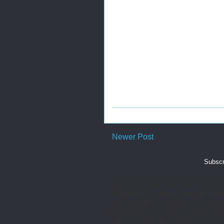
Newer Post
Subscr
Napjainkban a tartalommarketing egyre in
jól felépített és kivitelezett tartalomm
megszólításában, a vállalat iránti bizalom
generálásában. De vajon a te vállalkozás
marketing eszközből? Cégünk évek óta do