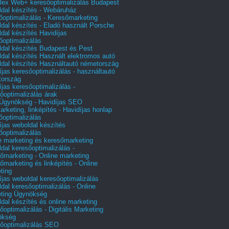
ex Web+ keresőoptimalizálás Budapest
dal készítés - Webáruház
őoptimalizálás - Keresőmarketing
dal készítés - Eladó használt Porsche
dal készítés Havidíjas
őoptimalizálás
dal készítés Budapest és Pest
dal készítés Használt elektromos autó
dal készítés Használtautó németország
íjas keresőoptimalizálás - használtautó
tország
íjas keresőoptimalizálás -
őoptimalizálás árak
gynökség - Havidíjas SEO
arketing, linképítés - Havidíjas honlap
őoptimalizálás
íjas weboldal készítés
őoptimalizálás
e marketing és keresőmarketing
dal keresőoptimalizálás -
őmarketing - Online marketing
őmarketing és linképítés - Online
ting
íjas weboldal keresőoptimalizálás
dal keresőoptimalizálás - Online
ting Ügynökség
dal készítés és online marketing
őoptimalizálás - Digitális Marketing
ökség
őoptimalizálás SEO