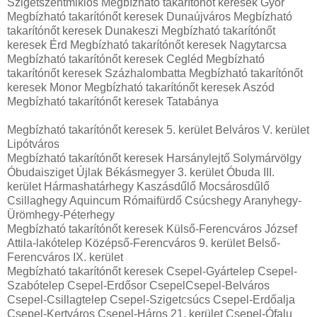
Szigetszentmiklós Megbízható takarítónőt keresek Győr
Megbízható takarítónőt keresek Dunaújváros Megbízható
takarítónőt keresek Dunakeszi Megbízható takarítónőt
keresek Érd Megbízható takarítónőt keresek Nagytarcsa
Megbízható takarítónőt keresek Cegléd Megbízható
takarítónőt keresek Százhalombatta Megbízható takarítónőt
keresek Monor Megbízható takarítónőt keresek Aszód
Megbízható takarítónőt keresek Tatabánya
Megbízható takarítónőt keresek 5. kerület Belváros V. kerület
Lipótváros
Megbízható takarítónőt keresek Harsánylejtő Solymárvölgy
Óbudaisziget Újlak Békásmegyer 3. kerület Óbuda III.
kerület Hármashatárhegy Kaszásdűlő Mocsárosdűlő
Csillaghegy Aquincum Rómaifürdő Csúcshegy Aranyhegy-
Ürömhegy-Péterhegy
Megbízható takarítónőt keresek Külső-Ferencváros József
Attila-lakótelep Középső-Ferencváros 9. kerület Belső-
Ferencváros IX. kerület
Megbízható takarítónőt keresek Csepel-Gyártelep Csepel-
Szabótelep Csepel-Erdősor CsepelCsepel-Belváros
Csepel-Csillagtelep Csepel-Szigetcsúcs Csepel-Erdőalja
Csepel-Kertváros Csepel-Háros 21. kerület Csepel-Ófalu