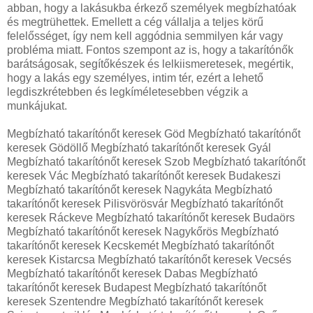
abban, hogy a lakásukba érkező személyek megbízhatóak
és megtrühettek. Emellett a cég vállalja a teljes körű
felelősséget, így nem kell aggódnia semmilyen kár vagy
probléma miatt. Fontos szempont az is, hogy a takarítónők
barátságosak, segítőkészek és lelkiismeretesek, megértik,
hogy a lakás egy személyes, intim tér, ezért a lehető
legdiszkrétebben és legkíméletesebben végzik a
munkájukat.
Megbízható takarítónőt keresek Göd Megbízható takarítónőt
keresek Gödöllő Megbízható takarítónőt keresek Gyál
Megbízható takarítónőt keresek Szob Megbízható takarítónőt
keresek Vác Megbízható takarítónőt keresek Budakeszi
Megbízható takarítónőt keresek Nagykáta Megbízható
takarítónőt keresek Pilisvörösvár Megbízható takarítónőt
keresek Ráckeve Megbízható takarítónőt keresek Budaörs
Megbízható takarítónőt keresek Nagykőrös Megbízható
takarítónőt keresek Kecskemét Megbízható takarítónőt
keresek Kistarcsa Megbízható takarítónőt keresek Vecsés
Megbízható takarítónőt keresek Dabas Megbízható
takarítónőt keresek Budapest Megbízható takarítónőt
keresek Szentendre Megbízható takarítónőt keresek