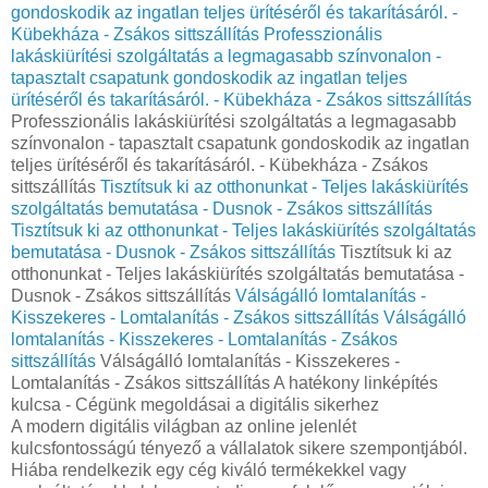
gondoskodik az ingatlan teljes ürítéséről és takarításáról. -
Kübekháza - Zsákos sittszállítás
Professzionális
lakáskiürítési szolgáltatás a legmagasabb színvonalon -
tapasztalt csapatunk gondoskodik az ingatlan teljes
ürítéséről és takarításáról. - Kübekháza - Zsákos sittszállítás
Professzionális lakáskiürítési szolgáltatás a legmagasabb
színvonalon - tapasztalt csapatunk gondoskodik az ingatlan
teljes ürítéséről és takarításáról. - Kübekháza - Zsákos
sittszállítás
Tisztítsuk ki az otthonunkat - Teljes lakáskiürítés
szolgáltatás bemutatása - Dusnok - Zsákos sittszállítás
Tisztítsuk ki az otthonunkat - Teljes lakáskiürítés szolgáltatás
bemutatása - Dusnok - Zsákos sittszállítás
Tisztítsuk ki az
otthonunkat - Teljes lakáskiürítés szolgáltatás bemutatása -
Dusnok - Zsákos sittszállítás
Válságálló lomtalanítás -
Kisszekeres - Lomtalanítás - Zsákos sittszállítás
Válságálló
lomtalanítás - Kisszekeres - Lomtalanítás - Zsákos
sittszállítás
Válságálló lomtalanítás - Kisszekeres -
Lomtalanítás - Zsákos sittszállítás A hatékony linképítés
kulcsa - Cégünk megoldásai a digitális sikerhez
A modern digitális világban az online jelenlét
kulcsfontosságú tényező a vállalatok sikere szempontjából.
Hiába rendelkezik egy cég kiváló termékekkel vagy