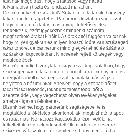
találnak megoldást, hogy a lakásod vagy házad
folyamatosan tiszta és rendezett maradjon.
De mi a helyzet az árakkal? Sokan attól tartanak, hogy egy
takarítónő túl drága lehet. Partnerünk tisztában van azzal,
hogy minden háztartás más anyagi lehetőségekkel
rendelkezik, ezért igyekeznek mindenki számára
megfizethető árakat kínálni. Az árak attól függően változnak,
hogy milyen gyakran és milyen hosszú időre van szükséged
takarítónőre, de partnerünk mindig egyértelmű és átlátható
az árakkal kapcsolatban. Nincsenek rejtett költségek vagy
meglepetések.
Ha még mindig bizonytalan vagy azzal kapcsolatban, hogy
szükséged van-e takarítónőre, gondolj arra, mennyi időt és
energiát spórolhatsz meg azzal, ha valaki más végzi el
helyetted a házimunkát. Ahelyett, hogy a szabadidődet
takarítással töltenéd, inkább tölthetsz több időt a
szeretteiddel, vagy végezhetsz olyan tevékenységeket,
amelyek igazán feltöltenek.
Bízunk benne, hogy partnerünk segítségével te is
megtalálod a tökéletes takarítónőt, aki megbízható, alapos
és rugalmas. Ne habozz kapcsolatba lépni velük, ha
felkeltettük az érdeklődésedet! Ők minden kérdésedre
szívesen válaszolnak, és segítenek, hogy megtaláld a