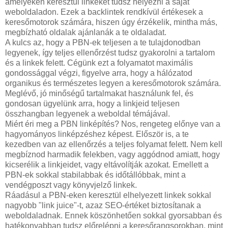
amelyeken keresztül linkeket tudsz helyezni a saját
weboldaladon. Ezek a backlintek rendkívül értékesek a
keresőmotorok számára, hiszen úgy érzékelik, mintha más,
megbízható oldalak ajánlanák a te oldaladat.
A kulcs az, hogy a PBN-ek teljesen a te tulajdonodban
legyenek, így teljes ellenőrzést tudsz gyakorolni a tartalom
és a linkek felett. Cégünk ezt a folyamatot maximális
gondossággal végzi, figyelve arra, hogy a hálózatod
organikus és természetes legyen a keresőmotorok számára.
Meglévő, jó minőségű tartalmakat használunk fel, és
gondosan ügyelünk arra, hogy a linkjeid teljesen
összhangban legyenek a weboldal témájával.
Miért éri meg a PBN linképítés? Nos, rengeteg előnye van a
hagyományos linképzéshez képest. Először is, a te
kezedben van az ellenőrzés a teljes folyamat felett. Nem kell
megbíznod harmadik felekben, vagy aggódnod amiatt, hogy
kicserélik a linkjeidet, vagy eltávolítják azokat. Emellett a
PBN-ek sokkal stabilabbak és időtállóbbak, mint a
vendégposzt vagy könyvjelző linkek.
Ráadásul a PBN-eken keresztül elhelyezett linkek sokkal
nagyobb "link juice"-t, azaz SEO-értéket biztosítanak a
weboldaladnak. Ennek köszönhetően sokkal gyorsabban és
hatékonyabban tudsz előrelépni a keresőrangsorokban, mint