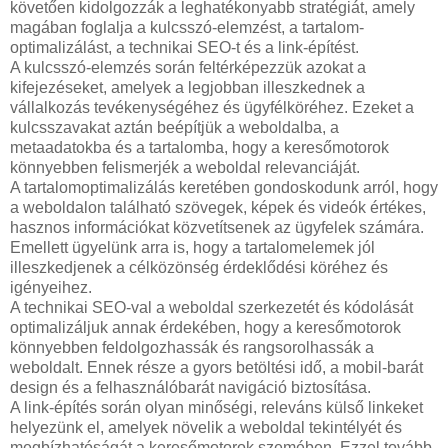
követően kidolgozzák a leghatékonyabb stratégiát, amely
magában foglalja a kulcsszó-elemzést, a tartalom-
optimalizálást, a technikai SEO-t és a link-építést.
A kulcsszó-elemzés során feltérképezzük azokat a
kifejezéseket, amelyek a legjobban illeszkednek a
vállalkozás tevékenységéhez és ügyfélköréhez. Ezeket a
kulcsszavakat aztán beépítjük a weboldalba, a
metaadatokba és a tartalomba, hogy a keresőmotorok
könnyebben felismerjék a weboldal relevanciáját.
A tartalomoptimalizálás keretében gondoskodunk arról, hogy
a weboldalon található szövegek, képek és videók értékes,
hasznos információkat közvetítsenek az ügyfelek számára.
Emellett ügyelünk arra is, hogy a tartalomelemek jól
illeszkedjenek a célközönség érdeklődési köréhez és
igényeihez.
A technikai SEO-val a weboldal szerkezetét és kódolását
optimalizáljuk annak érdekében, hogy a keresőmotorok
könnyebben feldolgozhassák és rangsorolhassák a
weboldalt. Ennek része a gyors betöltési idő, a mobil-barát
design és a felhasználóbarát navigáció biztosítása.
A link-építés során olyan minőségi, releváns külső linkeket
helyezünk el, amelyek növelik a weboldal tekintélyét és
megbízhatóságát a keresőmotorok szemében. Ezzel tovább