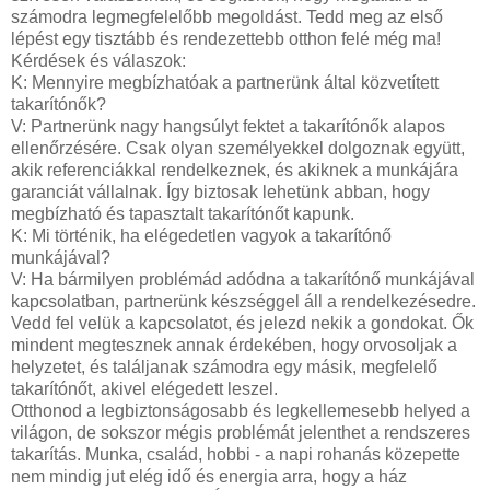
számodra legmegfelelőbb megoldást. Tedd meg az első
lépést egy tisztább és rendezettebb otthon felé még ma!
Kérdések és válaszok:
K: Mennyire megbízhatóak a partnerünk által közvetített
takarítónők?
V: Partnerünk nagy hangsúlyt fektet a takarítónők alapos
ellenőrzésére. Csak olyan személyekkel dolgoznak együtt,
akik referenciákkal rendelkeznek, és akiknek a munkájára
garanciát vállalnak. Így biztosak lehetünk abban, hogy
megbízható és tapasztalt takarítónőt kapunk.
K: Mi történik, ha elégedetlen vagyok a takarítónő
munkájával?
V: Ha bármilyen problémád adódna a takarítónő munkájával
kapcsolatban, partnerünk készséggel áll a rendelkezésedre.
Vedd fel velük a kapcsolatot, és jelezd nekik a gondokat. Ők
mindent megtesznek annak érdekében, hogy orvosoljak a
helyzetet, és találjanak számodra egy másik, megfelelő
takarítónőt, akivel elégedett leszel.
Otthonod a legbiztonságosabb és legkellemesebb helyed a
világon, de sokszor mégis problémát jelenthet a rendszeres
takarítás. Munka, család, hobbi - a napi rohanás közepette
nem mindig jut elég idő és energia arra, hogy a ház