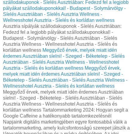
szállodakuponok - Síelés Ausztriában: Fedezd fel a legjobb
pályákat szállodakuponokkal! - Budapest - Solymárvölgy -
Síelés Ausztriában - Síelés Ausztria Wellness -
Wellnesshotel Ausztria - Síelés és korlátlan wellness
Ausztria sípályák szállodakuponok - Síelés Ausztriában:
Fedezd fel a legjobb pályákat szállodakuponokkal! -
Budapest - Solymárvölgy - Síelés Ausztriában - Síelés
Ausztria Wellness - Wellnesshotel Ausztria - Síelés és
korlátlan wellness
Meggyőző érvek, melyek miatt idén
érdemes Ausztriában síelni! - Szeged - Béketelep - Síelés
Ausztriában - Síelés Ausztria Wellness - Wellnesshotel
Ausztria - Síelés és korlátlan wellness
Meggyőző érvek,
melyek miatt idén érdemes Ausztriában síelni! - Szeged -
Béketelep - Síelés Ausztriában - Síelés Ausztria Wellness -
Wellnesshotel Ausztria - Síelés és korlátlan wellness
Meggyőző érvek, melyek miatt idén érdemes Ausztriában
síelni! - Szeged - Béketelep - Síelés Ausztriában - Síelés
Ausztria Wellness - Wellnesshotel Ausztria - Síelés és
korlátlan wellness Tartalommarketing 2024: Hogyan segít a
Google Caffeine a hatékonyabb tartalomkezelésnél
Napjaink digitális marketingjében egyre fontosabbá válik a
tartalommarketing, amely kulcsfontosságú szerepet játszik a
látogatók bevonásában és a márka építésében. Az idei