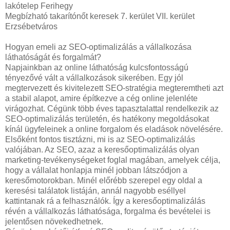
lakótelep Ferihegy
Megbízható takarítónőt keresek 7. kerület VII. kerület
Erzsébetváros
Hogyan emeli az SEO-optimalizálás a vállalkozása
láthatóságát és forgalmát?
Napjainkban az online láthatóság kulcsfontosságú
tényezővé vált a vállalkozások sikerében. Egy jól
megtervezett és kivitelezett SEO-stratégia megteremtheti azt
a stabil alapot, amire építkezve a cég online jelenléte
virágozhat. Cégünk több éves tapasztalattal rendelkezik az
SEO-optimalizálás területén, és hatékony megoldásokat
kínál ügyfeleinek a online forgalom és eladások növelésére.
Elsőként fontos tisztázni, mi is az SEO-optimalizálás
valójában. Az SEO, azaz a keresőoptimalizálás olyan
marketing-tevékenységeket foglal magában, amelyek célja,
hogy a vállalat honlapja minél jobban látszódjon a
keresőmotorokban. Minél előrébb szerepel egy oldal a
keresési találatok listáján, annál nagyobb eséllyel
kattintanak rá a felhasználók. Így a keresőoptimalizálás
révén a vállalkozás láthatósága, forgalma és bevételei is
jelentősen növekedhetnek.