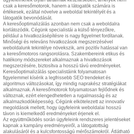
csak a keresőmotorok, hanem a látogatók számára is
értékesek, ezáltal növelve a weboldal tekintélyét és a
látogatók bevonódását.
A keresőoptimalizálás azonban nem csak a weboldalra
korlátozódik. Cégünk specialistái a külső tényezőkre,
például a hivatkozásépítésre is nagy figyelmet fordítanak.
Minőségi és releváns hivatkozások megszerzésével
weboldalunk tekintélye növekszik, ami pozitív hatással van
a keresőmotoros rangsorolásra. Szakembereink etikus és
hatékony módszereket alkalmaznak a hivatkozások
megszerzésére, biztosítva a hosszú távú eredményeket.
Keresőoptimalizálás specialistáink folyamatosan
figyelemmel kísérik a legfrissebb SEO trendeket és
algoritmus változásokat, így mindig naprakész stratégiákat
alkalmaznak. A keresőmotorok folyamatosan fejlődnek és
változnak, ezért elengedhetetlen a rugalmasság és az
alkalmazkodóképesség. Cégünk elkötelezett az innovatív
megoldások mellett, hogy ügyfeleink weboldalai hosszú
távon is kiemelkedő eredményeket érjenek el.
Az együttműködés során ügyfeleink rendszeres jelentéseket
kapnak a kampány eredményeiről, a látogatottság
alakulásáról és a kulcsfontosságú mérőszámokról. Átlátható