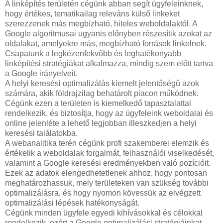
A linképítés területén cégünk abban segít ügyfeleinknek,
hogy értékes, tematikailag releváns külső linkeket
szerezzenek más megbízható, hiteles weboldalaktól. A
Google algoritmusai ugyanis előnyben részesítik azokat az
oldalakat, amelyekre más, megbízható források linkelnek.
Csapatunk a legkézenfekvőbb és leghatékonyabb
linképítési stratégiákat alkalmazza, mindig szem előtt tartva
a Google irányelveit.
A helyi keresési optimalizálás kiemelt jelentőségű azok
számára, akik földrajzilag behatárolt piacon működnek.
Cégünk ezen a területen is kiemelkedő tapasztalattal
rendelkezik, és biztosítja, hogy az ügyfeleink weboldalai és
online jelenléte a lehető legjobban illeszkedjen a helyi
keresési találatokba.
A webanalitika terén cégünk profi szakemberei elemzik és
értékelik a weboldalak forgalmát, felhasználói viselkedését,
valamint a Google keresési eredményekben való pozícióit.
Ezek az adatok elengedhetetlenek ahhoz, hogy pontosan
meghatározhassuk, mely területeken van szükség további
optimalizálásra, és hogy nyomon kövessük az elvégzett
optimalizálási lépések hatékonyságát.
Cégünk minden ügyfele egyedi kihívásokkal és célokkal
rendelkezik, ezért a Google optimalizálási stratégiáinkat