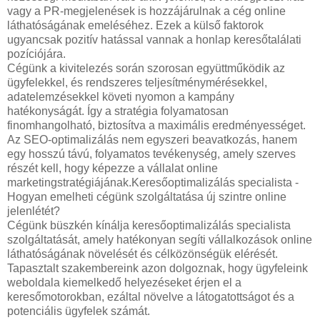
vagy a PR-megjelenések is hozzájárulnak a cég online
láthatóságának emeléséhez. Ezek a külső faktorok
ugyancsak pozitív hatással vannak a honlap keresőtalálati
pozíciójára.
Cégünk a kivitelezés során szorosan együttműködik az
ügyfelekkel, és rendszeres teljesítménymérésekkel,
adatelemzésekkel követi nyomon a kampány
hatékonyságát. Így a stratégia folyamatosan
finomhangolható, biztosítva a maximális eredményességet.
Az SEO-optimalizálás nem egyszeri beavatkozás, hanem
egy hosszú távú, folyamatos tevékenység, amely szerves
részét kell, hogy képezze a vállalat online
marketingstratégiájának.Keresőoptimalizálás specialista -
Hogyan emelheti cégünk szolgáltatása új szintre online
jelenlétét?
Cégünk büszkén kínálja keresőoptimalizálás specialista
szolgáltatását, amely hatékonyan segíti vállalkozások online
láthatóságának növelését és célközönségük elérését.
Tapasztalt szakembereink azon dolgoznak, hogy ügyfeleink
weboldala kiemelkedő helyezéseket érjen el a
keresőmotorokban, ezáltal növelve a látogatottságot és a
potenciális ügyfelek számát.