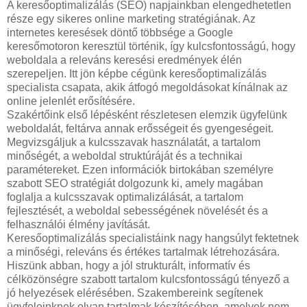
A keresőoptimalizálás (SEO) napjainkban elengedhetetlen
része egy sikeres online marketing stratégiának. Az
internetes keresések döntő többsége a Google
keresőmotoron keresztül történik, így kulcsfontosságú, hogy
weboldala a releváns keresési eredmények élén
szerepeljen. Itt jön képbe cégünk keresőoptimalizálás
specialista csapata, akik átfogó megoldásokat kínálnak az
online jelenlét erősítésére.
Szakértőink első lépésként részletesen elemzik ügyfelünk
weboldalát, feltárva annak erősségeit és gyengeségeit.
Megvizsgáljuk a kulcsszavak használatát, a tartalom
minőségét, a weboldal struktúráját és a technikai
paramétereket. Ezen információk birtokában személyre
szabott SEO stratégiát dolgozunk ki, amely magában
foglalja a kulcsszavak optimalizálását, a tartalom
fejlesztését, a weboldal sebességének növelését és a
felhasználói élmény javítását.
Keresőoptimalizálás specialistáink nagy hangsúlyt fektetnek
a minőségi, releváns és értékes tartalmak létrehozására.
Hiszünk abban, hogy a jól strukturált, informatív és
célközönségre szabott tartalom kulcsfontosságú tényező a
jó helyezések elérésében. Szakembereink segítenek
ügyfeleinknek olyan tartalmak készítésében, amelyek nem