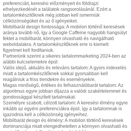
preferenciáit, keresési előzményeit és földrajzi
elhelyezkedését a találatok rangsorolásánál. Ezért a
tartalomkészítőknek még jobban kell ismerniük
célközönségüket és az ő igényeiket.
Mobilbarát design fontossága: A mobilon történő keresések
aránya tovább nő, így a Google Caffeine nagyobb hangsúlyt
fektet a mobilbarát, könnyen olvasható és navigálható
weboldalakra. A tartalomkészítőknek erre is kiemelt
figyelmet kell fordítaniuk.
Partnerünk szerint a sikeres tartalommarketing 2024-ben az
alábbi kulcselemekre épül:
Valós idejű, aktuális és releváns tartalom: A gyors indexelés
miatt a tartalomkészítőknek sokkal gyorsabban kell
reagálniuk a friss trendekre és eseményekre.
Magas minőségű, értékes és felhasználóbarát tartalom: Az
algoritmus egyre jobban díjazza a valódi szakértelemmel és
gondossággal készített tartalmakat.
Személyre szabott, célzott tartalom: A keresési élmény egyre
inkább az egyéni preferenciákra épül, így a tartalomnak is
igazodnia kell a célközönség igényeihez.
Mobilbarát design és élmény: A mobilon történő keresések
dominanciája miatt elengedhetetlen a könnyen olvasható és