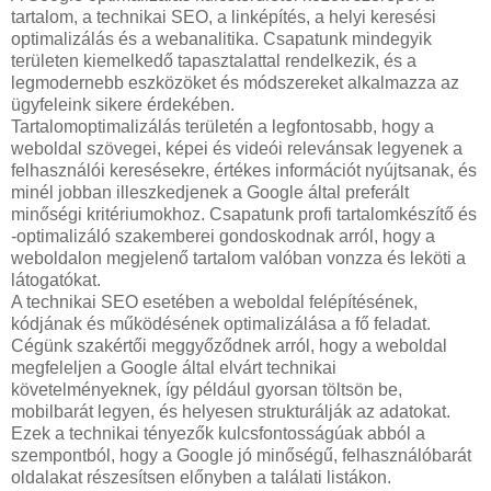
tartalom, a technikai SEO, a linképítés, a helyi keresési
optimalizálás és a webanalitika. Csapatunk mindegyik
területen kiemelkedő tapasztalattal rendelkezik, és a
legmodernebb eszközöket és módszereket alkalmazza az
ügyfeleink sikere érdekében.
Tartalomoptimalizálás területén a legfontosabb, hogy a
weboldal szövegei, képei és videói relevánsak legyenek a
felhasználói keresésekre, értékes információt nyújtsanak, és
minél jobban illeszkedjenek a Google által preferált
minőségi kritériumokhoz. Csapatunk profi tartalomkészítő és
-optimalizáló szakemberei gondoskodnak arról, hogy a
weboldalon megjelenő tartalom valóban vonzza és leköti a
látogatókat.
A technikai SEO esetében a weboldal felépítésének,
kódjának és működésének optimalizálása a fő feladat.
Cégünk szakértői meggyőződnek arról, hogy a weboldal
megfeleljen a Google által elvárt technikai
követelményeknek, így például gyorsan töltsön be,
mobilbarát legyen, és helyesen strukturálják az adatokat.
Ezek a technikai tényezők kulcsfontosságúak abból a
szempontból, hogy a Google jó minőségű, felhasználóbarát
oldalakat részesítsen előnyben a találati listákon.