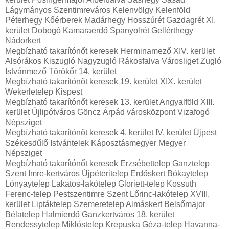
Lágymányos Szentimreváros Kelenvölgy Kelenföld
Péterhegy Kőérberek Madárhegy Hosszúrét Gazdagrét XI.
kerület Dobogó Kamaraerdő Spanyolrét Gellérthegy
Nádorkert
Megbízható takarítónőt keresek Herminamező XIV. kerület
Alsórákos Kiszugló Nagyzugló Rákosfalva Városliget Zugló
Istvánmező Törökőr 14. kerület
Megbízható takarítónőt keresek 19. kerület XIX. kerület
Wekerletelep Kispest
Megbízható takarítónőt keresek 13. kerület Angyalföld XIII.
kerület Újlipótváros Göncz Árpád városközpont Vizafogó
Népsziget
Megbízható takarítónőt keresek 4. kerület IV. kerület Újpest
Székesdűlő Istvántelek Káposztásmegyer Megyer
Népsziget
Megbízható takarítónőt keresek Erzsébettelep Ganztelep
Szent Imre-kertváros Újpéteritelep Erdőskert Bókaytelep
Lónyaytelep Lakatos-lakótelep Gloriett-telep Kossuth
Ferenc-telep Pestszentimre Szent Lőrinc-lakótelep XVIII.
kerület Liptáktelep Szemeretelep Almáskert Belsőmajor
Bélatelep Halmierdő Ganzkertváros 18. kerület
Rendessytelep Miklóstelep Krepuska Géza-telep Havanna-