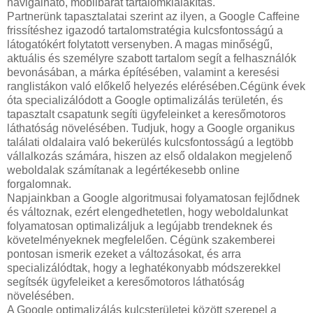
navigálható, mobilbarát tartalomkialakítás.
Partnerünk tapasztalatai szerint az ilyen, a Google Caffeine
frissítéshez igazodó tartalomstratégia kulcsfontosságú a
látogatókért folytatott versenyben. A magas minőségű,
aktuális és személyre szabott tartalom segít a felhasználók
bevonásában, a márka építésében, valamint a keresési
ranglistákon való előkelő helyezés elérésében.Cégünk évek
óta specializálódott a Google optimalizálás területén, és
tapasztalt csapatunk segíti ügyfeleinket a keresőmotoros
láthatóság növelésében. Tudjuk, hogy a Google organikus
találati oldalaira való bekerülés kulcsfontosságú a legtöbb
vállalkozás számára, hiszen az első oldalakon megjelenő
weboldalak számítanak a legértékesebb online
forgalomnak.
Napjainkban a Google algoritmusai folyamatosan fejlődnek
és változnak, ezért elengedhetetlen, hogy weboldalunkat
folyamatosan optimalizáljuk a legújabb trendeknek és
követelményeknek megfelelően. Cégünk szakemberei
pontosan ismerik ezeket a változásokat, és arra
specializálódtak, hogy a leghatékonyabb módszerekkel
segítsék ügyfeleiket a keresőmotoros láthatóság
növelésében.
A Google optimalizálás kulcsterületei között szerepel a