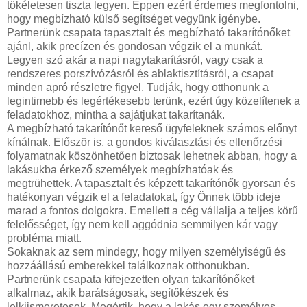
tökéletesen tiszta legyen. Éppen ezért érdemes megfontolni,
hogy megbízható külső segítséget vegyünk igénybe.
Partnerünk csapata tapasztalt és megbízható takarítónőket
ajánl, akik precízen és gondosan végzik el a munkát.
Legyen szó akár a napi nagytakarításról, vagy csak a
rendszeres porszívózásról és ablaktisztításról, a csapat
minden apró részletre figyel. Tudják, hogy otthonunk a
legintimebb és legértékesebb terünk, ezért úgy közelítenek a
feladatokhoz, mintha a sajátjukat takarítanák.
A megbízható takarítónőt kereső ügyfeleknek számos előnyt
kínálnak. Először is, a gondos kiválasztási és ellenőrzési
folyamatnak köszönhetően biztosak lehetnek abban, hogy a
lakásukba érkező személyek megbízhatóak és
megtrühettek. A tapasztalt és képzett takarítónők gyorsan és
hatékonyan végzik el a feladatokat, így Önnek több ideje
marad a fontos dolgokra. Emellett a cég vállalja a teljes körű
felelősséget, így nem kell aggódnia semmilyen kár vagy
probléma miatt.
Sokaknak az sem mindegy, hogy milyen személyiségű és
hozzáállású emberekkel találkoznak otthonukban.
Partnerünk csapata kifejezetten olyan takarítónőket
alkalmaz, akik barátságosak, segítőkészek és
lelkiismeretesek. Megértik, hogy a lakás egy személyes,