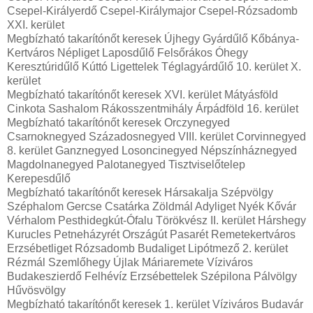
Csepel-Királyerdő Csepel-Királymajor Csepel-Rózsadomb
XXI. kerület
Megbízható takarítónőt keresek Újhegy Gyárdűlő Kőbánya-
Kertváros Népliget Laposdűlő Felsőrákos Óhegy
Keresztúridűlő Kúttó Ligettelek Téglagyárdűlő 10. kerület X.
kerület
Megbízható takarítónőt keresek XVI. kerület Mátyásföld
Cinkota Sashalom Rákosszentmihály Árpádföld 16. kerület
Megbízható takarítónőt keresek Orczynegyed
Csarnoknegyed Századosnegyed VIII. kerület Corvinnegyed
8. kerület Ganznegyed Losoncinegyed Népszínháznegyed
Magdolnanegyed Palotanegyed Tisztviselőtelep
Kerepesdűlő
Megbízható takarítónőt keresek Hársakalja Szépvölgy
Széphalom Gercse Csatárka Zöldmál Adyliget Nyék Kővár
Vérhalom Pesthidegkút-Ófalu Törökvész II. kerület Hárshegy
Kurucles Petneházyrét Országút Pasarét Remetekertváros
Erzsébetliget Rózsadomb Budaliget Lipótmező 2. kerület
Rézmál Szemlőhegy Újlak Máriaremete Víziváros
Budakeszierdő Felhévíz Erzsébettelek Szépilona Pálvölgy
Hűvösvölgy
Megbízható takarítónőt keresek 1. kerület Víziváros Budavár