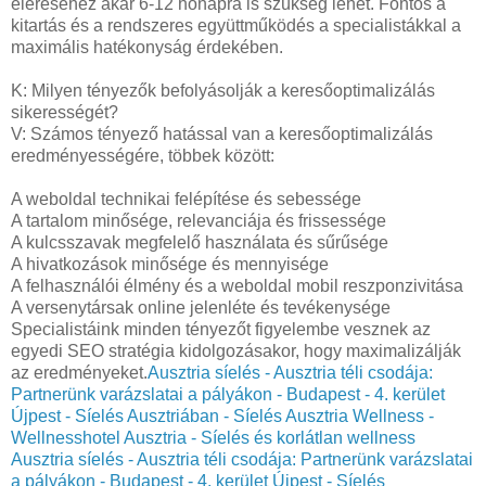
eléréséhez akár 6-12 hónapra is szükség lehet. Fontos a
kitartás és a rendszeres együttműködés a specialistákkal a
maximális hatékonyság érdekében.
K: Milyen tényezők befolyásolják a keresőoptimalizálás
sikerességét?
V: Számos tényező hatással van a keresőoptimalizálás
eredményességére, többek között:
A weboldal technikai felépítése és sebessége
A tartalom minősége, relevanciája és frissessége
A kulcsszavak megfelelő használata és sűrűsége
A hivatkozások minősége és mennyisége
A felhasználói élmény és a weboldal mobil reszponzivitása
A versenytársak online jelenléte és tevékenysége
Specialistáink minden tényezőt figyelembe vesznek az
egyedi SEO stratégia kidolgozásakor, hogy maximalizálják
az eredményeket.
Ausztria síelés - Ausztria téli csodája:
Partnerünk varázslatai a pályákon - Budapest - 4. kerület
Újpest - Síelés Ausztriában - Síelés Ausztria Wellness -
Wellnesshotel Ausztria - Síelés és korlátlan wellness
Ausztria síelés - Ausztria téli csodája: Partnerünk varázslatai
a pályákon - Budapest - 4. kerület Újpest - Síelés