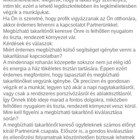
intim tér, ezért a lehető legdiszkrétebben és legkíméletesben
végzik a munkájukat.
Ha Ön is szeretné, hogy profik vigyázzanak az Ön otthonára,
akkor érdemes felvenni a kapcsolatot Partnerünkkel.
Megbízható takarítónőt keresve Önre is felhőtlen nyugalom
és tiszta, rendezett környezet vár.
Kérdések és válaszok:
Miért érdemes megbízható külső segítséget igénybe venni a
takarítással kapcsolatban?
A mindennapi rohanás közepette sokszor nem jut elég idő
és energia a ház tökéletes tisztán tartására. Éppen ezért
érdemes megfontolni, hogy tapasztalt és megbízható
takarítónőket vegyünk igénybe. Ők precízen és gondosan
végzik el a munkát, legyen szó akár a napi nagytakarításról,
vagy csak a rendszeres porszívózásról és ablaktisztításról.
Így Önnek több ideje marad a fontos dolgokra, miközben
felhőtlen nyugalom és tiszta, rendezett környezet veszi körül.
Mire kell figyelni a megbízható takarítónő kiválasztása
során?
A megbízható takarítónőt kereső ügyfeleknek számos előnyt
kínál Partnerünk csapata. Először is, a gondos kiválasztási
és ellenőrzési folyamatnak köszönhetően biztosak lehetnek