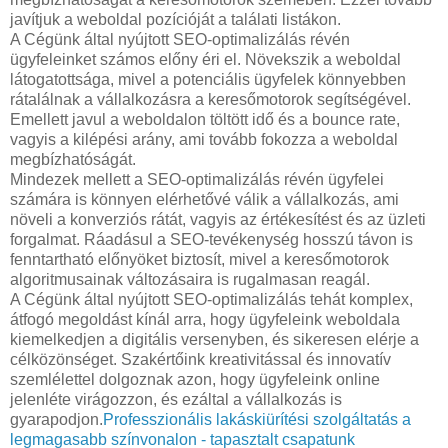
javítjuk a weboldal pozícióját a találati listákon.
A Cégünk által nyújtott SEO-optimalizálás révén
ügyfeleinket számos előny éri el. Növekszik a weboldal
látogatottsága, mivel a potenciális ügyfelek könnyebben
rátalálnak a vállalkozásra a keresőmotorok segítségével.
Emellett javul a weboldalon töltött idő és a bounce rate,
vagyis a kilépési arány, ami tovább fokozza a weboldal
megbízhatóságát.
Mindezek mellett a SEO-optimalizálás révén ügyfelei
számára is könnyen elérhetővé válik a vállalkozás, ami
növeli a konverziós rátát, vagyis az értékesítést és az üzleti
forgalmat. Ráadásul a SEO-tevékenység hosszú távon is
fenntartható előnyöket biztosít, mivel a keresőmotorok
algoritmusainak változásaira is rugalmasan reagál.
A Cégünk által nyújtott SEO-optimalizálás tehát komplex,
átfogó megoldást kínál arra, hogy ügyfeleink weboldala
kiemelkedjen a digitális versenyben, és sikeresen elérje a
célközönséget. Szakértőink kreativitással és innovatív
szemlélettel dolgoznak azon, hogy ügyfeleink online
jelenléte virágozzon, és ezáltal a vállalkozás is
gyarapodjon.
Professzionális lakáskiürítési szolgáltatás a
legmagasabb színvonalon - tapasztalt csapatunk