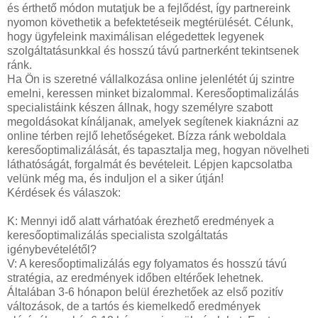
és érthető módon mutatjuk be a fejlődést, így partnereink
nyomon követhetik a befektetéseik megtérülését. Célunk,
hogy ügyfeleink maximálisan elégedettek legyenek
szolgáltatásunkkal és hosszú távú partnerként tekintsenek
ránk.
Ha Ön is szeretné vállalkozása online jelenlétét új szintre
emelni, keressen minket bizalommal. Keresőoptimalizálás
specialistáink készen állnak, hogy személyre szabott
megoldásokat kínáljanak, amelyek segítenek kiaknázni az
online térben rejlő lehetőségeket. Bízza ránk weboldala
keresőoptimalizálását, és tapasztalja meg, hogyan növelheti
láthatóságát, forgalmát és bevételeit. Lépjen kapcsolatba
velünk még ma, és induljon el a siker útján!
Kérdések és válaszok:
K: Mennyi idő alatt várhatóak érezhető eredmények a
keresőoptimalizálás specialista szolgáltatás
igénybevételétől?
V: A keresőoptimalizálás egy folyamatos és hosszú távú
stratégia, az eredmények időben eltérőek lehetnek.
Általában 3-6 hónapon belül érezhetőek az első pozitív
változások, de a tartós és kiemelkedő eredmények