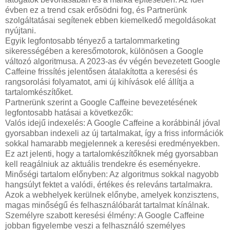
évben ez a trend csak erősödni fog, és Partnerünk
szolgáltatásai segítenek ebben kiemelkedő megoldásokat
nyújtani.
Egyik legfontosabb tényező a tartalommarketing
sikerességében a keresőmotorok, különösen a Google
változó algoritmusa. A 2023-as év végén bevezetett Google
Caffeine frissítés jelentősen átalakította a keresési és
rangsorolási folyamatot, ami új kihívások elé állítja a
tartalomkészítőket.
Partnerünk szerint a Google Caffeine bevezetésének
legfontosabb hatásai a következők:
Valós idejű indexelés: A Google Caffeine a korábbinál jóval
gyorsabban indexeli az új tartalmakat, így a friss információk
sokkal hamarabb megjelennek a keresési eredményekben.
Ez azt jelenti, hogy a tartalomkészítőknek még gyorsabban
kell reagálniuk az aktuális trendekre és eseményekre.
Minőségi tartalom előnyben: Az algoritmus sokkal nagyobb
hangsúlyt fektet a valódi, értékes és releváns tartalmakra.
Azok a webhelyek kerülnek előnybe, amelyek konzisztens,
magas minőségű és felhasználóbarát tartalmat kínálnak.
Személyre szabott keresési élmény: A Google Caffeine
jobban figyelembe veszi a felhasználó személyes