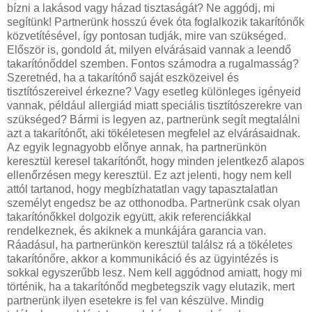
bízni a lakásod vagy házad tisztaságát? Ne aggódj, mi
segítünk! Partnerünk hosszú évek óta foglalkozik takarítónők
közvetítésével, így pontosan tudják, mire van szükséged.
Először is, gondold át, milyen elvárásaid vannak a leendő
takarítónőddel szemben. Fontos számodra a rugalmasság?
Szeretnéd, ha a takarítónő saját eszközeivel és
tisztítószereivel érkezne? Vagy esetleg különleges igényeid
vannak, például allergiád miatt speciális tisztítószerekre van
szükséged? Bármi is legyen az, partnerünk segít megtalálni
azt a takarítónőt, aki tökéletesen megfelel az elvárásaidnak.
Az egyik legnagyobb előnye annak, ha partnerünkön
keresztül keresel takarítónőt, hogy minden jelentkező alapos
ellenőrzésen megy keresztül. Ez azt jelenti, hogy nem kell
attól tartanod, hogy megbízhatatlan vagy tapasztalatlan
személyt engedsz be az otthonodba. Partnerünk csak olyan
takarítónőkkel dolgozik együtt, akik referenciákkal
rendelkeznek, és akiknek a munkájára garancia van.
Ráadásul, ha partnerünkön keresztül találsz rá a tökéletes
takarítónőre, akkor a kommunikáció és az ügyintézés is
sokkal egyszerűbb lesz. Nem kell aggódnod amiatt, hogy mi
történik, ha a takarítónőd megbetegszik vagy elutazik, mert
partnerünk ilyen esetekre is fel van készülve. Mindig