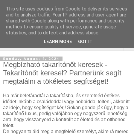
This site uses cookies from Google to deliver its services
WordPress SEO
and to analyze traffic. Your IP address and user-agent are
shared with Google along with performance and security
ügynökség
metrics to ensure quality of service, generate usage
statistics, and to detect and address abuse.
LEARN MORE
GOT IT
▼
Sunday, August 4, 2024
Megbízható takarítónőt keresek -
Takarítónőt keresel? Partnerünk segít
megtalálni a tökéletes segítséget!
Ha már belefáradtál a takarításba, és szeretnéd értékes
idődet inkább a családoddal vagy hobbiddal tölteni, akkor itt
az ideje, hogy segítséget kérj! Sokan gondolják úgy, hogy a
takarítónő luxus, pedig valójában egy nagyszerű lehetőség
arra, hogy visszanyerd a kontrollt az életed és az otthonod
felett.
De hogyan találd meg a megfelelő személyt, akire rá mered