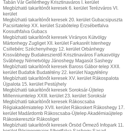
Tabán Vár Gellérthegy Krisztinaváros I. kerület
Megbízható takarítónőt keresek 6. kerület Terézváros VI.
kerület
Megbízható takarítónőt keresek 20. kerület Gubacsipuszta
Pacsirtatelep XX. kerület Szabótelep Erzsébetfalva
Kossuthfalva Gubacs
Megbízható takarítónőt keresek Virányos Kútvölgy
Mártonhegy Zugliget XII. kerület Farkasrét Istenhegy
Csillebérc Széchenyihegy 12. kerület Orbánhegy
Kissvábhegy Budakeszierdő Krisztinaváros Farkasvölgy
Svábhegy Németvölgy Jánoshegy Magasút Sashegy
Megbízható takarítónőt keresek Baross Gábor-telep XXII.
kerület Budafok Budatétény 22. kerület Nagytétény
Megbízható takarítónőt keresek XV. kerület Rákospalota
Újpalota 15. kerület Pestújhely
Megbízható takarítónőt keresek Soroksár-Újtelep
Millenniumtelep XXIII. kerület 23. kerület Soroksár
Megbízható takarítónőt keresek Rákoscsaba
Régiakadémiatelep XVII. kerület Rákoskert Rákoshegy 17.
kerület Madárdomb Rákoscsaba-Újtelep Akadémiaújtelep
Rákoskeresztúr Rákosliget
Megbízható takarítónőt keresek Örsöd Őrmező Infopark 11.
kerület Pösingermajor Albertfalva Sashegy Sasad