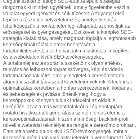
Cégünk szakértői átfogó SEO-auditra épülő stratégiát
dolgoznak ki minden ügyfélnek, amely figyelembe veszi a
vállalat egyedi igényeit és célkitűzéseit. A folyamat első
lépése a részletes helyzetelemzés, amelynek során
feltérképezzük a honlap jelenlegi állapotát, azonosítjuk az
erősségeket és gyengeségeket. Ezt követi a komplex SEO-
stratégia kialakítása, amely magában foglalja a legfontosabb
keresőoptimalizálási elemek beépítését: a
tartalomfejlesztést, a technikai optimalizálást, a linképítést
és a weboldalon kívüli SEO-tevékenységeket.
A tartalomfejlesztés során a szakértőink olyan értékes,
releváns és felhasználóbarát szöveges, képi és videós
tartalmat hoznak létre, amely megfelel a keresőmotorok
algoritmusa által támasztott követelményeknek. A technikai
optimalizálás keretében a honlap szerkezetének, kódjának
és sebességének javítása történik meg, hogy a
keresőppókok könnyen tudják indexelni az oldalt. A
linképítés, azaz a más weboldalakról a cég honlapjára
mutató hivatkozások generálása szintén fontos eleme a
keresőoptimalizálásnak, hiszen a minőségi backlink-profil
növeli a weboldal tekintélyét és rangját a keresőmotorokban.
Emellett a weboldalon kívüli SEO-tevékenységek, mint a
közösségi médiában való aktív jelenlét, a vendégposzt-írás