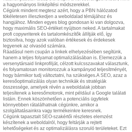
a hagyományos linképítési módszerekkel.
Cégünk mindent megtesz azért, hogy a PBN hálózatod
tökéletesen illeszkedjen a weboldalad témájához és
hangjához. Minden egyes blog gondosan ki van dolgozva,
hogy maximális SEO-értéket nyújtson neked. A tartalmakat
profi copywriterek és tartalomkészítők állítják elő, így
biztosítva, hogy azok valóban értékesek és érdekesek
legyenek az olvasód számára.
Ráadásul nem csupán a linkek elhelyezésében segítünk,
hanem a teljes folyamat optimalizálásában is. Elemezzük a
versenytársaid linkprofilját, célzott kulcsszavakat választunk,
és folyamatosan monitorozzuk a kampányod teljesítményét,
hogy bármikor tudj változtatni, ha szükséges.A SEO, azaz a
keresőoptimalizálás olyan technikák és stratégiák
összessége, amelyek révén a weboldalak jobban
teljesítenek a keresőmotorok, mint például a Google találati
listáin. Ennek köszönhetően a potenciális ügyfelek
könnyebben rátalálhatnak cégünkre, amikor a
szolgáltatásainkra vagy termékeinkre keresnek.
Cégünk tapasztalt SEO-szakértői részletes elemzést
készítenek a weboldalról, hogy feltárják a rejtett
lehetőségeket és az optimalizálásra szoruló területeket. Ezt