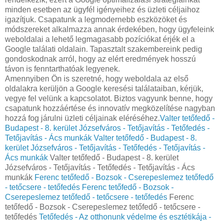
minden esetben az ügyfél igényeihez és üzleti céljaihoz
igazítjuk. Csapatunk a legmodernebb eszközöket és
módszereket alkalmazza annak érdekében, hogy ügyfeleink
weboldalai a lehető legmagasabb pozíciókat érjék el a
Google találati oldalain. Tapasztalt szakembereink pedig
gondoskodnak arról, hogy az elért eredmények hosszú
távon is fenntarthatóak legyenek.
Amennyiben Ön is szeretné, hogy weboldala az első
oldalakra kerüljön a Google keresési találataiban, kérjük,
vegye fel velünk a kapcsolatot. Biztos vagyunk benne, hogy
csapatunk hozzáértése és innovatív megközelítése nagyban
hozzá fog járulni üzleti céljainak eléréséhez.
Valter tetőfedő -
Budapest - 8. kerület Józsefváros - Tetőjavítás - Tetőfedés -
Tetőjavítás - Ács munkák
Valter tetőfedő - Budapest - 8.
kerület Józsefváros - Tetőjavítás - Tetőfedés - Tetőjavítás -
Ács munkák
Valter tetőfedő - Budapest - 8. kerület
Józsefváros - Tetőjavítás - Tetőfedés - Tetőjavítás - Ács
munkák
Ferenc tetőfedő - Bozsok - Cserepeslemez tetőfedő
- tetőcsere - tetőfedés
Ferenc tetőfedő - Bozsok -
Cserepeslemez tetőfedő - tetőcsere - tetőfedés
Ferenc
tetőfedő - Bozsok - Cserepeslemez tetőfedő - tetőcsere -
tetőfedés
Tetőfedés - Az otthonunk védelme és esztétikája -