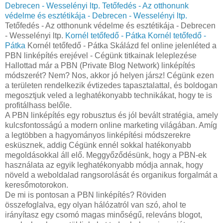
Debrecen - Wesselényi ltp.
Tetőfedés - Az otthonunk
védelme és esztétikája - Debrecen - Wesselényi ltp.
Tetőfedés - Az otthonunk védelme és esztétikája - Debrecen
- Wesselényi ltp.
Kornél tetőfedő - Pátka
Kornél tetőfedő -
Pátka
Kornél tetőfedő - Pátka Skálázd fel online jelenléted a
PBN linképítés erejével - Cégünk titkainak leleplezése
Hallottad már a PBN (Private Blog Network) linképítés
módszerét? Nem? Nos, akkor jó helyen jársz! Cégünk ezen
a területen rendelkezik évtizedes tapasztalattal, és boldogan
megosztjuk veled a leghatékonyabb technikákat, hogy te is
profitálhass belőle.
A PBN linképítés egy robusztus és jól bevált stratégia, amely
kulcsfontosságú a modern online marketing világában. Amíg
a legtöbben a hagyományos linképítési módszerekre
esküsznek, addig Cégünk ennél sokkal hatékonyabb
megoldásokkal áll elő. Meggyőződésünk, hogy a PBN-ek
használata az egyik leghatékonyabb módja annak, hogy
növeld a weboldalad rangsorolását és organikus forgalmát a
keresőmotorokon.
De mi is pontosan a PBN linképítés? Röviden
összefoglalva, egy olyan hálózatról van szó, ahol te
irányítasz egy csomó magas minőségű, releváns blogot,