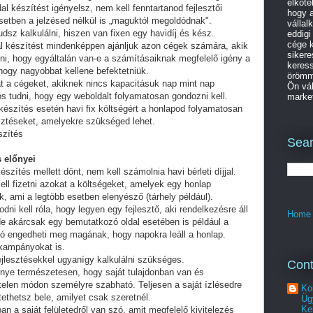
elköte
al készítést igényelsz, nem kell fenntartanod fejlesztői
hogy a
setben a jelzésed nélkül is „maguktól megoldódnak".
vállal
dsz kalkulálni, hiszen van fixen egy havidíj és kész.
eddigi
cége k
al készítést mindenképpen ajánljuk azon cégek számára, akik
sikere
lni, hogy egyáltalán van-e a számításaiknak megfelelő igény a
keres
 hogy nagyobbat kellene befektetniük.
örömme
t a cégeket, akiknek nincs kapacitásuk nap mint nap
Ön vál
tos tudni, hogy egy weboldalt folyamatosan gondozni kell.
market
készítés esetén havi fix költségért a honlapod folyamatosan
esztéseket, amelyekre szükséged lehet.
szítés
Sear
 előnyei
észítés mellett dönt, nem kell számolnia havi bérleti díjjal.
ell fizetni azokat a költségeket, amelyek egy honlap
, ami a legtöbb esetben elenyésző (tárhely például).
i kell róla, hogy legyen egy fejlesztő, aki rendelkezésre áll
Home
e akárcsak egy bemutatkozó oldal esetében is például a
ó engedheti meg magának, hogy napokra leáll a honlap.
 kampányokat is.
fejlesztésekkel ugyanígy kalkulálni szükséges.
Cont
lőnye természetesen, hogy saját tulajdonban van és
telen módon személyre szabható. Teljesen a saját ízlésedre
Ko
tethetsz bele, amilyet csak szeretnél.
Üg
Ke
an a saját felületedről van szó, amit megfelelő kivitelezés