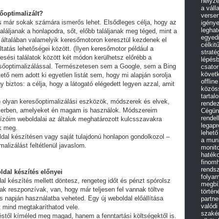
helyz
a váll
sőoptimalizált?
versen
és már sokak számára ismerős lehet. Elsődleges célja, hogy az
igénye
leghat
láljanak a honlapodra, sőt, előbb találjanak meg téged, mint a
egyedi
 általában valamelyik keresőmotoron keresztül kezdenek el
célkit
tatás lehetőségei között. (Ilyen keresőmotor például a
straté
esési találatok között két módon kerülhetsz előrébb a
lépés
eresőoptimalizálással. Természetesen sem a Google, sem a Bing
csato
követk
ő nem adott ki egyetlen listát sem, hogy mi alapján sorolja
offlin
y biztos: a célja, hogy a látogató elégedett legyen azzal, amit
közös
tartal
olyan keresőoptimalizálási eszközök, módszerek és elvek,
rende
ikerben, amelyeket én magam is használok. Módszereim
Cégünk
rendel
ízóim weboldalai az általuk meghatározott kulcsszavakra
legap
ek meg.
lehető
ldal készítésen vagy saját tulajdonú honlapon gondolkozol –
a mun
alizálást feltétlenül javaslom.
monit
haték
finomh
rendsz
ldal készítés előnyei
folyam
al készítés mellett döntesz, rengeteg időt és pénzt spórolsz
megbíz
ak reszponzívak, van, hogy már teljesen fel vannak töltve
történ
 napján használatba veheted. Egy új weboldal előállítása
partne
valódi
t mind megtakaríthatod vele.
szakér
stől kíméled meg magad, hanem a fenntartási költségektől is.