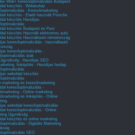
ex Web+ keresőoptimalizálás Budapest
dal készítés - Webáruház
őoptimalizálás - Keresőmarketing
dal készítés - Eladó használt Porsche
dal készítés Havidíjas
őoptimalizálás
dal készítés Budapest és Pest
dal készítés Használt elektromos autó
dal készítés Használtautó németország
íjas keresőoptimalizálás - használtautó
tország
íjas keresőoptimalizálás -
őoptimalizálás árak
gynökség - Havidíjas SEO
arketing, linképítés - Havidíjas honlap
őoptimalizálás
íjas weboldal készítés
őoptimalizálás
e marketing és keresőmarketing
dal keresőoptimalizálás -
őmarketing - Online marketing
őmarketing és linképítés - Online
ting
íjas weboldal keresőoptimalizálás
dal keresőoptimalizálás - Online
ting Ügynökség
dal készítés és online marketing
őoptimalizálás - Digitális Marketing
ökség
őoptimalizálás SEO