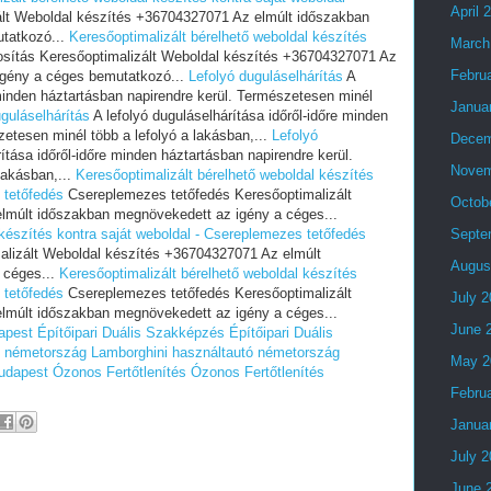
April 
ált Weboldal készítés +36704327071 Az elmúlt időszakban
tatkozó...
Keresőoptimalizált bérelhető weboldal készítés
March
osítás Keresőoptimalizált Weboldal készítés +36704327071 Az
Febru
igény a céges bemutatkozó...
Lefolyó duguláselhárítás
A
 minden háztartásban napirendre kerül. Természetesen minél
Janua
guláselhárítás
A lefolyó duguláselhárítása időről-időre minden
zetesen minél több a lefolyó a lakásban,...
Lefolyó
Decem
ítása időről-időre minden háztartásban napirendre kerül.
Novem
lakásban,...
Keresőoptimalizált bérelhető weboldal készítés
 tetőfedés
Csereplemezes tetőfedés Keresőoptimalizált
Octob
lmúlt időszakban megnövekedett az igény a céges...
 készítés kontra saját weboldal - Csereplemezes tetőfedés
Septe
alizált Weboldal készítés +36704327071 Az elmúlt
Augus
 céges...
Keresőoptimalizált bérelhető weboldal készítés
 tetőfedés
Csereplemezes tetőfedés Keresőoptimalizált
July 
lmúlt időszakban megnövekedett az igény a céges...
June 
apest
Építőipari Duális Szakképzés
Építőipari Duális
ó németország
Lamborghini használtautó németország
May 2
udapest
Ózonos Fertőtlenítés
Ózonos Fertőtlenítés
Febru
Janua
July 
June 