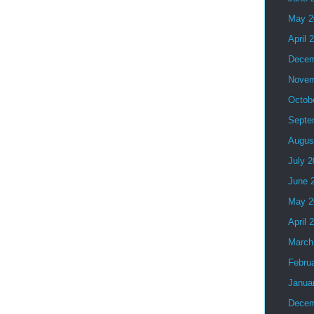
May 2
April 
Decem
Novem
Octob
Septe
Augus
July 
June 
May 2
April 
March
Febru
Janua
Decem