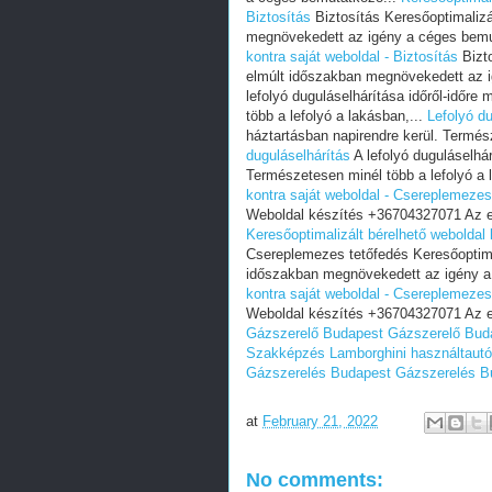
Biztosítás
Biztosítás Keresőoptimaliz
megnövekedett az igény a céges bemu
kontra saját weboldal - Biztosítás
Bizt
elmúlt időszakban megnövekedett az 
lefolyó duguláselhárítása időről-időre
több a lefolyó a lakásban,...
Lefolyó du
háztartásban napirendre kerül. Termés
duguláselhárítás
A lefolyó duguláselhár
Természetesen minél több a lefolyó a 
kontra saját weboldal - Csereplemezes
Weboldal készítés +36704327071 Az e
Keresőoptimalizált bérelhető weboldal
Csereplemezes tetőfedés Keresőoptim
időszakban megnövekedett az igény a
kontra saját weboldal - Csereplemezes
Weboldal készítés +36704327071 Az e
Gázszerelő Budapest
Gázszerelő Bud
Szakképzés
Lamborghini használtaut
Gázszerelés Budapest
Gázszerelés B
at
February 21, 2022
No comments: