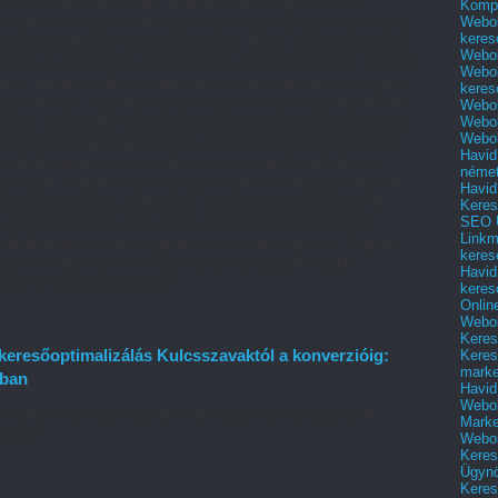
és a bizalom kiépítéséhez. Érdemes előre megtervezni a
Kompl
Webol
kodni arról, hogy a különböző csatornáidon (blog, social media,
keres
ű tartalom jelenjen meg rendszeresen. Mérés és optimalizálás A
Webol
elése és folyamatos optimalizálása is kulcsfontosságú. Figyeld,
Webol
jobban, milyen témák, formátumok és csatornák hozzák a legjobb
keres
ámokat (pl. organikus keresőforgalom, közösségi interakciók,
Webol
Webol
ésére, és teszteld folyamatosan a tartalomstratégiád különböző
Webol
artalommarketing hatékonyságát nagymértékben növelheted, ha
Havid
 vállalkozásokkal, szakértőkkel és véleményformálókkal is
néme
posztok, interjúk, közös rendezvények mind hozzájárulhatnak
Havid
zönségrétegeket is, amelyekhez egyébként nehezen jutnál el.
Keres
SEO Ü
 egyszerű feladat, de ha a fenti szempontokat figyelembe
Linkm
a vállalkozásod online megjelenését és márkaépítését. Cégünk
keres
egítsen megtervezni és megvalósítani a leghatékonyabb
Havid
tran, mi szívesen segítünk!
keres
Onlin
Webol
Keres
eresőoptimalizálás Kulcsszavaktól a konverzióig:
Keres
marke
tban
Havid
Webol
változik, és ezzel együtt a weboldalak optimalizálásának
Marke
keresz...
Webol
Keres
Ügyn
Keres