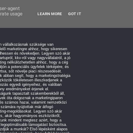
user-agent
erate usage
LEARN MORE
GOT IT
n vállalkozásnak szüksége van
elő marketingre ahhoz, hogy sikeresen
hessen és növekedjen. Legyen szó akár
artupról, kkv-ról vagy nagyvállalatról, a jó
ing nélkülözhetetlen ahhoz, hogy a cég
üljön a potenciális ügyfelek térképére, és
tsa, sőt növelje piaci részesedését.
 abban segít, hogy a marketingstratégia
zközök tökéletesen illeszkedjenek a
kozás egyedi igényeihez, és valóban
ny eredményeket érjenek el.
águnk tapasztalt szakemberekből áll,
vek óta dolgoznak a marketingiparon
 és számos hazai, valamint nemzetközi
 számára nyújtottak már átfogó
ting-megoldásokat. Legyen szó akár
lis, akár hagyományos eszközökről,
tunk mindent megtesz azért, hogy a
 legoptimálisabb támogatást biztosítsa.
zdjük a munkát? Első lépésként alapos