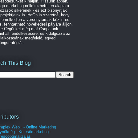
leződésünket kínáljuk. Hiszünk abban,
 jó marketing nélkülözhetetlen alapja a
kozások sikerének - és ezt bizonyítják
 projektjeink is. HaÖn is szeretné, hogy
iemelkedjen a versenytársak közül, és
s, fenntartható növekedési pályára álljon,
se Cégünket még ma! Csapatunk
l áll rendelkezésére, és kidolgozza az
lalkozásának megfelelő, egyedi
ingstratégiát.
ch This Blog
ributors
mplex Web+ - Online Marketing
ynökség - Keresőmarketing -
resőoptimalizálás