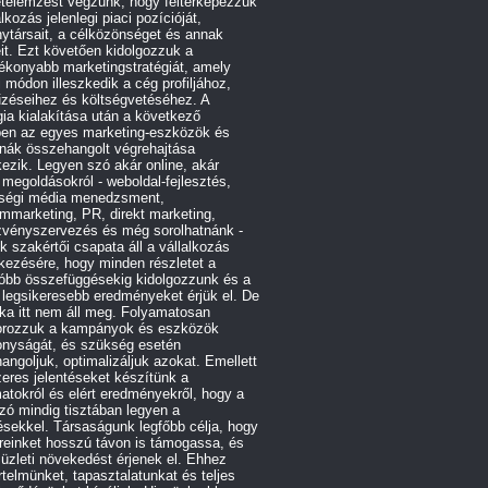
etelemzést végzünk, hogy feltérképezzük
alkozás jelenlegi piaci pozícióját,
ytársait, a célközönséget és annak
it. Ezt követően kidolgozzuk a
ékonyabb marketingstratégiát, amely
 módon illeszkedik a cég profiljához,
űzéseihez és költségvetéséhez. A
gia kialakítása után a következő
ben az egyes marketing-eszközök és
rnák összehangolt végrehajtása
ezik. Legyen szó akár online, akár
e megoldásokról - weboldal-fejlesztés,
ségi média menedzsment,
ommarketing, PR, direkt marketing,
zvényszervezés és még sorolhatnánk -
 szakértői csapata áll a vállalkozás
kezésére, hogy minden részletet a
róbb összefüggésekig kidolgozzunk és a
 legsikeresebb eredményeket érjük el. De
ka itt nem áll meg. Folyamatosan
orozzuk a kampányok és eszközök
onyságát, és szükség esetén
angoljuk, optimalizáljuk azokat. Emellett
eres jelentéseket készítünk a
atokról és elért eredményekről, hogy a
ó mindig tisztában legyen a
ésekkel. Társaságunk legfőbb célja, hogy
reinket hosszú távon is támogassa, és
 üzleti növekedést érjenek el. Ehhez
telmünket, tapasztalatunkat és teljes