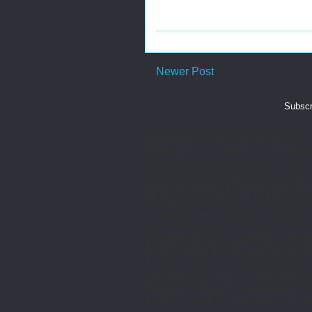
Newer Post
Subscr
Napjainkban a tartalommarketing egyre in
jól felépített és kivitelezett tartalomm
megszólításában, a vállalat iránti bizalom
generálásában. De vajon a te vállalkozás
marketing eszközből? Cégünk évek óta do
megértse és ügyfeleinek a leghatékonyabb
tartalommarketing stratégia gondos megt
mire kell figyelned, ha te is eredményes
jó tartalommarketing alapja, hogy pontos
Csak így tudod olyan tartalmakat létreh
Emellett fontos, hogy a tartalmak témája
preferenciáihoz. Vagyis ne csak érdekes
formában is juttasd el a közönséghez. P
kampány, hanem egy folyamatos, proaktí