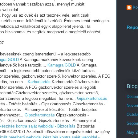
 többen vannak tisztában azzal, mennyi munkát,
Ko
s weboldal.
i, hogy „ez az övék és azt tesznek vele, amit csak
setében nem feltétlenül kifizetődő. Érdemes tehát mérlegelni
eboldalad vállalkozod egyik alappillérét jelenti. Ha
Repo
ess bizalommal és segítek meghozni a megfelelő döntést.
97
eveseknek cseng ismeretlenül – a legkeresettebb
gra GOLD
A Kamagra márkanév keveseknek cseng
ianövelők közé tartozik....
Kamagra GOLD
A Kamagra
l – a legkeresettebb potencianövelők közé tartozik....
 szerelés, gázkonvektor szerelő, konvektor szerelés. A FÉG
ldás, ha nem...
Karbantartás
KarbantartásGázkonvektor
Blog
ktor szerelés. A FÉG gázkonvektor szerelés a legjobb
antartásGázkonvektor szerelés, gázkonvektor szerelő,
Decem
or szerelés a legjobb megoldás, ha nem...
Gipszkartonozás
és - Tetőtér beépítés - Gipszkartonozás Gipszkartonozás -
Novem
kartonozás - Álmennyezet készítés - Tetőtér beépítés -
Octob
lmennyezet...
Gipszkartonozás
Gipszkartonozás -
tés - Gipszkartonozás Gipszkartonozás - Álmennyezet...
Septe
készítés kontra saját weboldal - Biztosítás
Biztosítás
s +36704327071 Az elmúlt időszakban megnövekedett az igény
May 2
zált bérelhető weboldal készítés kontra saját weboldal -