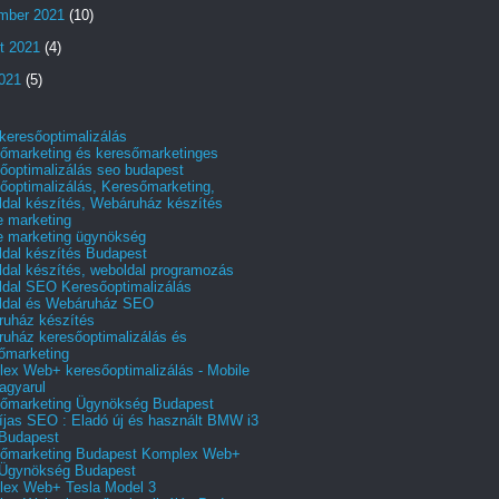
mber 2021
(10)
t 2021
(4)
2021
(5)
 keresőoptimalizálás
őmarketing és keresőmarketinges
őoptimalizálás seo budapest
őoptimalizálás, Keresőmarketing,
dal készítés, Webáruház készítés
e marketing
e marketing ügynökség
dal készítés Budapest
dal készítés, weboldal programozás
dal SEO Keresőoptimalizálás
ldal és Webáruház SEO
uház készítés
uház keresőoptimalizálás és
őmarketing
ex Web+ keresőoptimalizálás - Mobile
agyarul
őmarketing Ügynökség Budapest
íjas SEO : Eladó új és használt BMW i3
Budapest
őmarketing Budapest Komplex Web+
Ügynökség Budapest
ex Web+ Tesla Model 3