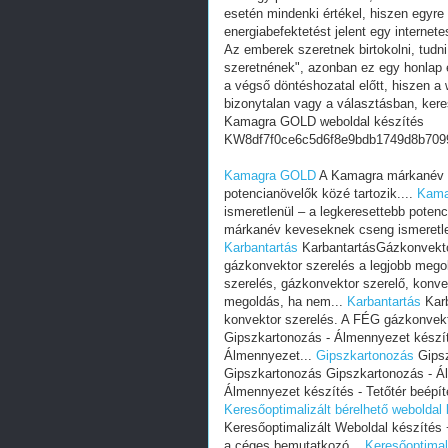
esetén mindenki értékel, hiszen egyre
energiabefektetést jelent egy internete
Az emberek szeretnek birtokolni, tudn
szeretnének", azonban ez egy honlap e
a végső döntéshozatal előtt, hiszen a w
bizonytalan vagy a választásban, ker
Kamagra GOLD weboldal készítés
KW8df7f0ce6c5d6f8e9bdb1749d8b709
Kamagra GOLD
A Kamagra márkanév k
potencianövelők közé tartozik....
Kama
ismeretlenül – a legkeresettebb potenc
márkanév keveseknek cseng ismeretlenü
Karbantartás
KarbantartásGázkonvektor
gázkonvektor szerelés a legjobb mego
szerelés, gázkonvektor szerelő, konve
megoldás, ha nem...
Karbantartás
Karb
konvektor szerelés. A FÉG gázkonvekt
Gipszkartonozás - Álmennyezet készít
Álmennyezet...
Gipszkartonozás
Gipsz
Gipszkartonozás Gipszkartonozás - Á
Álmennyezet készítés - Tetőtér beépí
Keresőoptimalizált bérelhető weboldal 
Keresőoptimalizált Weboldal készíté
a céges bemutatkozó...
Keresőoptimali