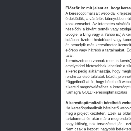
Először is: mit jelent az, hogy kere
A keresőoptimalizált weboldal kifejez
érdeklődők, a vásárlók könnyebben ráta
konkurenseket. Az internetes vásárlók
nézelődni a kívánt termék vagy szolgál
Google, a Bing vagy a Yahoo is.) A ker
listában: fizetett hirdetéssel vagy k
és semelyik más keresőmotor üzemeltet
előrébb vagy hátrébb a tartalmakat. Eg
talál.
Természetesen vannak (nem is kevés) 
amelyekkel biztosabbak lehetünk a s
sikerét pedig alátámasztja, hogy megb
rendre az első találatok között jelenn
Függetlenül attól, hogy bérelhető webo
sikereid megnöveléséhez a keresőoptim
Kamagra GOLD keresőoptimalizálás
A keresőoptimalizált bérelhető webo
Ha keresőoptimalizált bérelhető webold
meg a project kezdetén. Ezek az oldal
tartalommal és akár már a megrendelés
nagy költség, sok tervezéssel jár – ez
Nem csak a kezdeti nagyobb befekteté