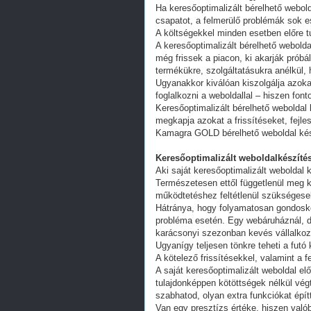
Ha keresőoptimalizált bérelhető webold
csapatot, a felmerülő problémák sok e
A költségekkel minden esetben előre tu
A keresőoptimalizált bérelhető webold
még frissek a piacon, ki akarják próbá
termékükre, szolgáltatásukra anélkül,
Ugyanakkor kiválóan kiszolgálja azoka
foglalkozni a weboldallal – hiszen fon
Keresőoptimalizált bérelhető weboldal 
megkapja azokat a frissítéseket, fejl
Kamagra GOLD bérelhető weboldal ké
Keresőoptimalizált weboldalkészítés
Aki saját keresőoptimalizált weboldal k
Természetesen ettől függetlenül meg k
működtetéshez feltétlenül szükségesek
Hátránya, hogy folyamatosan gondoskodn
probléma esetén. Egy webáruháznál, d
karácsonyi szezonban kevés vállalkoz
Ugyanígy teljesen tönkre teheti a futó
A kötelező frissítésekkel, valamint a 
A saját keresőoptimalizált weboldal e
tulajdonképpen kötöttségek nélkül vég
szabhatod, olyan extra funkciókat épít
Van egy presztízs értéke, hiszen valób