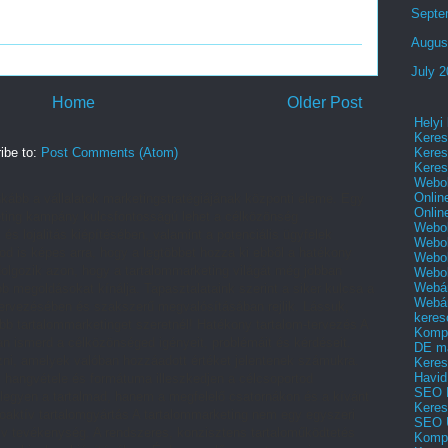
Septe
Augus
July 
Home
Older Post
Helyi
Keres
Keres
ibe to:
Post Comments (Atom)
Keres
Webol
Onlin
kább a vállalatok marketingstratégiájának központi eleme. Egy
Onlin
arketing kampány kulcsfontosságú lehet a célközönség
Webol
 és lojalitás kiépítésében, valamint a potenciális ügyfelek
Webol
od is képes arra, hogy a legtöbbet hozza ki ebből a hatékony
Webol
lgozik azon, hogy a tartalommarketing világát még jobban
Webo
Webár
 megoldásokat kínálja. Tapasztalataink szerint a siker kulcsa a
Webár
ervezésében és szakszerű megvalósításában rejlik. Lássuk,
keres
ebb tartalommarketinget szeretnél! Hatékony tartalom-tervezés A
Kompl
an ismerd a célközönséged igényeit, problémáit és kérdéseit.
DE m
ozni, amelyek valóban hozzáadott értéket jelentenek számukra.
Keres
Havid
, hangvétele és formátuma illeszkedjen a célcsoportod
SEO 
 legyen a tartalmad, hanem a megfelelő csatornákon és a kívánt
Keres
roaktív tartalomgyártás A tartalommarketing nem egy egyszeri
SEO 
v tevékenység. A rendszeres, konzisztens tartaloműködtetés
Kompl