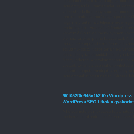
elengedhetetlen a láthatóság, az elérés 
tartalomgyártási ütemtervedet, és gondos
videó stb.) kellő mennyiségű és minőség
tartalommarketing hatékonyságának érték
hogy mely tartalmaid teljesítenek a leg
eredményeket. Használj különböző mérősz
konverziók) a teljesítmény nyomon követ
elemeit. Értékes partnerkapcsolatok A t
más, a célcsoportod számára is releváns
együttműködsz. Közös tartalmak, vendég
ahhoz, hogy tartalmaiddal elérj olyan kö
Ahogy láthatod, a tartalommarketing nem
veszed, akkor biztosan sikerre viheted 
szakértő csapata mindig itt van, hogy s
tartalommarketing stratégiát. Kérdezz bá
6l0t052f0c645n1k2d0a Wordpress k
WordPress SEO titkok a gyakorla
A keresőmotorok működése folyamatosan 
módszerei is állandó fejlődésen mennek 