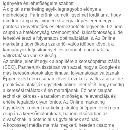
igényeire és lehetőségeire szabott.
A digitális marketing egyik legnagyobb előnye a
mérhetőség. Partnerünk kiemelt figyelmet fordít arra, hogy
minden kampány, minden stratégiai lépés eredményei
pontosan követhetőek és elemezhetőek legyenek. Ez nem
csupán a hatékonyság szempontjából kulcsfontosságú, de
lehetővé teszi a folyamatos optimalizálást is. Az Online
marketing ügynökség szakértői valós időben követik a
kampányok teljesítményét, és azonnal reagálnak, ha
változtatásra van szükség.
Az online jelenlét egyik alappillére a keresőoptimalizálás
(SEO). Partnerünk tisztában van azzal, hogy a Google és
más keresőmotorok algoritmusai folyamatosan változnak.
Éppen ezért nem csupán követik ezeket a változásokat, de
proaktívan alakítják ügyfeleik online jelenlétét, hogy mindig
a keresési találatok élén maradjanak. Ez nem csupán
technikai kérdés - a tartalom minősége, relevanciája és
értéke legalább olyan fontos. Az Online marketing
ügynökség content marketing stratégiái éppen ezért nem
csupán a keresőmotoroknak, hanem elsősorban az
olvasóknak, a potenciális ügyfeleknek szólnak.
A közösségi média ma már megkerülhetetlen csatorna