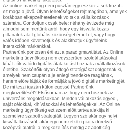
Az online marketing nem pusztán egy eszköz a sok közül -
ez maga a jövő. Olyan lehetőségeket rejt magában, amelyek
korábban elképzelhetetlenek voltak a vállalkozások
számára. Gondoljunk csak bele: néhány évtizede még
álmodni sem mertünk arról, hogy egy kisvállalkozás
pillanatok alatt globális közönséget érhet el, vagy hogy
valós időben követhetjük és alakíthatjuk ügyfeleink
interakcióit márkánkkal.
Partnerünk pontosan érti ezt a paradigmaváltást. Az Online
marketing ügynökség nem egyszerűen szolgáltatásokat
kínál - ők valódi digitális átalakulást hoznak a vállalkozások
életébe. Szakértőik olyan átfogó stratégiákat dolgoznak ki,
amelyek nem csupán a jelenlegi trendekre reagálnak,
hanem előre látják és formálják a jövő digitális marketingjét.
De mi teszi igazán különlegessé Partnerünk
megközelítését? Elsősorban az, hogy nem hisznek az
univerzális megoldásokban. Minden vállalkozás egyedi,
saját célokkal, kihívásokkal és lehetőségekkel. Az Online
marketing ügynökség ezt szem előtt tartva alakítja ki
személyre szabott stratégiáit. Legyen szó akár egy helyi
kisvállalkozásról, akár egy nemzetközi piacra törekvő
középvállalatról, a megközelítés mindig az adott cég