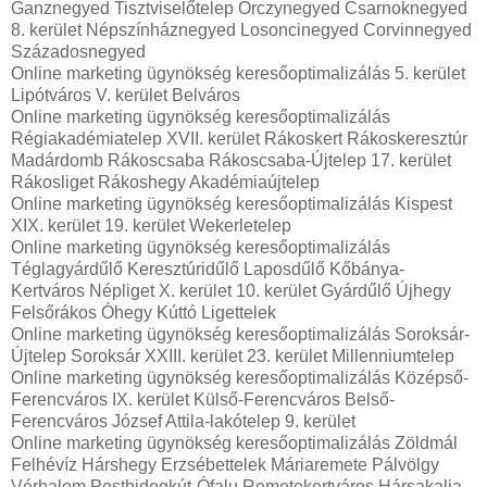
Ganznegyed Tisztviselőtelep Orczynegyed Csarnoknegyed
8. kerület Népszínháznegyed Losoncinegyed Corvinnegyed
Századosnegyed
Online marketing ügynökség keresőoptimalizálás 5. kerület
Lipótváros V. kerület Belváros
Online marketing ügynökség keresőoptimalizálás
Régiakadémiatelep XVII. kerület Rákoskert Rákoskeresztúr
Madárdomb Rákoscsaba Rákoscsaba-Újtelep 17. kerület
Rákosliget Rákoshegy Akadémiaújtelep
Online marketing ügynökség keresőoptimalizálás Kispest
XIX. kerület 19. kerület Wekerletelep
Online marketing ügynökség keresőoptimalizálás
Téglagyárdűlő Keresztúridűlő Laposdűlő Kőbánya-
Kertváros Népliget X. kerület 10. kerület Gyárdűlő Újhegy
Felsőrákos Óhegy Kúttó Ligettelek
Online marketing ügynökség keresőoptimalizálás Soroksár-
Újtelep Soroksár XXIII. kerület 23. kerület Millenniumtelep
Online marketing ügynökség keresőoptimalizálás Középső-
Ferencváros IX. kerület Külső-Ferencváros Belső-
Ferencváros József Attila-lakótelep 9. kerület
Online marketing ügynökség keresőoptimalizálás Zöldmál
Felhévíz Hárshegy Erzsébettelek Máriaremete Pálvölgy
Vérhalom Pesthidegkút-Ófalu Remetekertváros Hársakalja