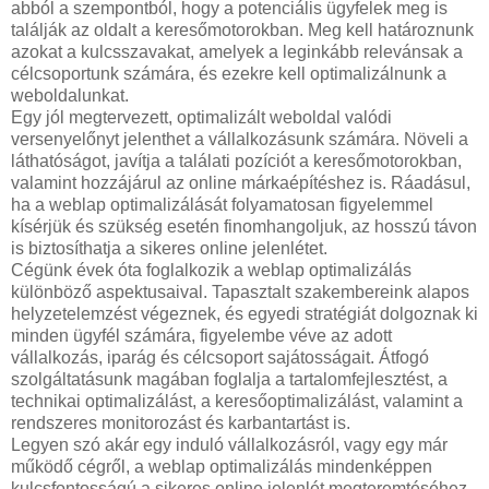
abból a szempontból, hogy a potenciális ügyfelek meg is
találják az oldalt a keresőmotorokban. Meg kell határoznunk
azokat a kulcsszavakat, amelyek a leginkább relevánsak a
célcsoportunk számára, és ezekre kell optimalizálnunk a
weboldalunkat.
Egy jól megtervezett, optimalizált weboldal valódi
versenyelőnyt jelenthet a vállalkozásunk számára. Növeli a
láthatóságot, javítja a találati pozíciót a keresőmotorokban,
valamint hozzájárul az online márkaépítéshez is. Ráadásul,
ha a weblap optimalizálását folyamatosan figyelemmel
kísérjük és szükség esetén finomhangoljuk, az hosszú távon
is biztosíthatja a sikeres online jelenlétet.
Cégünk évek óta foglalkozik a weblap optimalizálás
különböző aspektusaival. Tapasztalt szakembereink alapos
helyzetelemzést végeznek, és egyedi stratégiát dolgoznak ki
minden ügyfél számára, figyelembe véve az adott
vállalkozás, iparág és célcsoport sajátosságait. Átfogó
szolgáltatásunk magában foglalja a tartalomfejlesztést, a
technikai optimalizálást, a keresőoptimalizálást, valamint a
rendszeres monitorozást és karbantartást is.
Legyen szó akár egy induló vállalkozásról, vagy egy már
működő cégről, a weblap optimalizálás mindenképpen
kulcsfontosságú a sikeres online jelenlét megteremtéséhez.