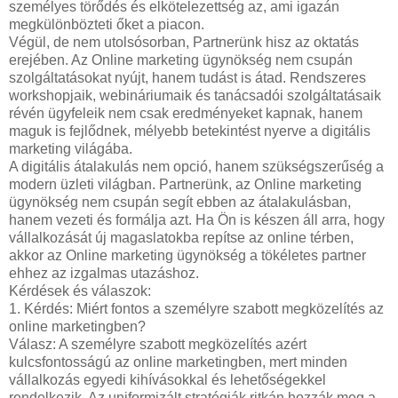
személyes törődés és elkötelezettség az, ami igazán
megkülönbözteti őket a piacon.
Végül, de nem utolsósorban, Partnerünk hisz az oktatás
erejében. Az Online marketing ügynökség nem csupán
szolgáltatásokat nyújt, hanem tudást is átad. Rendszeres
workshopjaik, webináriumaik és tanácsadói szolgáltatásaik
révén ügyfeleik nem csak eredményeket kapnak, hanem
maguk is fejlődnek, mélyebb betekintést nyerve a digitális
marketing világába.
A digitális átalakulás nem opció, hanem szükségszerűség a
modern üzleti világban. Partnerünk, az Online marketing
ügynökség nem csupán segít ebben az átalakulásban,
hanem vezeti és formálja azt. Ha Ön is készen áll arra, hogy
vállalkozását új magaslatokba repítse az online térben,
akkor az Online marketing ügynökség a tökéletes partner
ehhez az izgalmas utazáshoz.
Kérdések és válaszok:
1. Kérdés: Miért fontos a személyre szabott megközelítés az
online marketingben?
Válasz: A személyre szabott megközelítés azért
kulcsfontosságú az online marketingben, mert minden
vállalkozás egyedi kihívásokkal és lehetőségekkel
rendelkezik. Az uniformizált stratégiák ritkán hozzák meg a