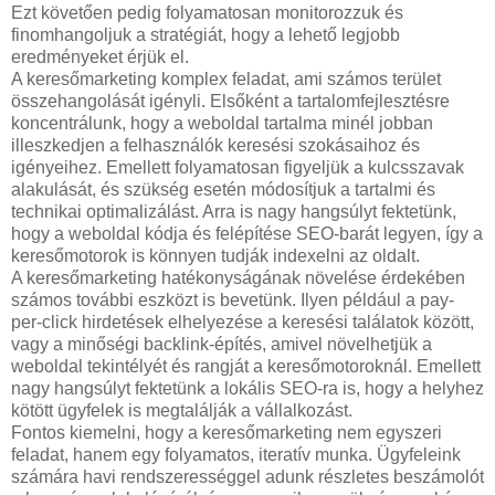
Ezt követően pedig folyamatosan monitorozzuk és
finomhangoljuk a stratégiát, hogy a lehető legjobb
eredményeket érjük el.
A keresőmarketing komplex feladat, ami számos terület
összehangolását igényli. Elsőként a tartalomfejlesztésre
koncentrálunk, hogy a weboldal tartalma minél jobban
illeszkedjen a felhasználók keresési szokásaihoz és
igényeihez. Emellett folyamatosan figyeljük a kulcsszavak
alakulását, és szükség esetén módosítjuk a tartalmi és
technikai optimalizálást. Arra is nagy hangsúlyt fektetünk,
hogy a weboldal kódja és felépítése SEO-barát legyen, így a
keresőmotorok is könnyen tudják indexelni az oldalt.
A keresőmarketing hatékonyságának növelése érdekében
számos további eszközt is bevetünk. Ilyen például a pay-
per-click hirdetések elhelyezése a keresési találatok között,
vagy a minőségi backlink-építés, amivel növelhetjük a
weboldal tekintélyét és rangját a keresőmotoroknál. Emellett
nagy hangsúlyt fektetünk a lokális SEO-ra is, hogy a helyhez
kötött ügyfelek is megtalálják a vállalkozást.
Fontos kiemelni, hogy a keresőmarketing nem egyszeri
feladat, hanem egy folyamatos, iteratív munka. Ügyfeleink
számára havi rendszerességgel adunk részletes beszámolót