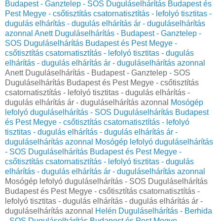
Budapest - Ganztelep - SOS Duguláselhárítás Budapest és
Pest Megye - csőtisztítás csatornatisztítás - lefolyó tisztitas -
dugulás elhárítás - dugulás elhárítás ár - duguláselhárítás
azonnal
Anett Duguláselhárítás - Budapest - Ganztelep -
SOS Duguláselhárítás Budapest és Pest Megye -
csőtisztítás csatornatisztítás - lefolyó tisztitas - dugulás
elhárítás - dugulás elhárítás ár - duguláselhárítás azonnal
Anett Duguláselhárítás - Budapest - Ganztelep - SOS
Duguláselhárítás Budapest és Pest Megye - csőtisztítás
csatornatisztítás - lefolyó tisztitas - dugulás elhárítás -
dugulás elhárítás ár - duguláselhárítás azonnal
Mosógép
lefolyó duguláselhárítás - SOS Duguláselhárítás Budapest
és Pest Megye - csőtisztítás csatornatisztítás - lefolyó
tisztitas - dugulás elhárítás - dugulás elhárítás ár -
duguláselhárítás azonnal
Mosógép lefolyó duguláselhárítás
- SOS Duguláselhárítás Budapest és Pest Megye -
csőtisztítás csatornatisztítás - lefolyó tisztitas - dugulás
elhárítás - dugulás elhárítás ár - duguláselhárítás azonnal
Mosógép lefolyó duguláselhárítás - SOS Duguláselhárítás
Budapest és Pest Megye - csőtisztítás csatornatisztítás -
lefolyó tisztitas - dugulás elhárítás - dugulás elhárítás ár -
duguláselhárítás azonnal
Helén Duguláselhárítás - Berhida
- SOS Duguláselhárítás Budapest és Pest Megye -