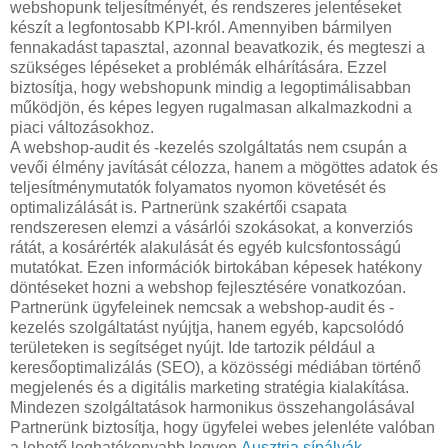
webshopunk teljesítményét, és rendszeres jelentéseket
készít a legfontosabb KPI-król. Amennyiben bármilyen
fennakadást tapasztal, azonnal beavatkozik, és megteszi a
szükséges lépéseket a problémák elhárítására. Ezzel
biztosítja, hogy webshopunk mindig a legoptimálisabban
működjön, és képes legyen rugalmasan alkalmazkodni a
piaci változásokhoz.
A webshop-audit és -kezelés szolgáltatás nem csupán a
vevői élmény javítását célozza, hanem a mögöttes adatok és
teljesítménymutatók folyamatos nyomon követését és
optimalizálását is. Partnerünk szakértői csapata
rendszeresen elemzi a vásárlói szokásokat, a konverziós
rátát, a kosárérték alakulását és egyéb kulcsfontosságú
mutatókat. Ezen információk birtokában képesek hatékony
döntéseket hozni a webshop fejlesztésére vonatkozóan.
Partnerünk ügyfeleinek nemcsak a webshop-audit és -
kezelés szolgáltatást nyújtja, hanem egyéb, kapcsolódó
területeken is segítséget nyújt. Ide tartozik például a
keresőoptimalizálás (SEO), a közösségi médiában történő
megjelenés és a digitális marketing stratégia kialakítása.
Mindezen szolgáltatások harmonikus összehangolásával
Partnerünk biztosítja, hogy ügyfelei webes jelenléte valóban
a lehető leghatékonyabb legyen.
Ausztria sípályák