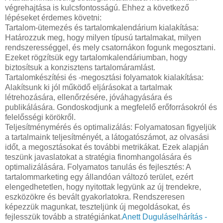
végrehajtása is kulcsfontosságú. Ehhez a következő
lépéseket érdemes követni:
Tartalom-ütemezés és tartalomkalendárium kialakítása:
Határozzuk meg, hogy milyen típusú tartalmakat, milyen
rendszerességgel, és mely csatornákon fogunk megosztani.
Ezeket rögzítsük egy tartalomkalendáriumban, hogy
biztosítsuk a konzisztens tartalomáramlást.
Tartalomkészítési és -megosztási folyamatok kialakítása:
Alakítsunk ki jól működő eljárásokat a tartalmak
létrehozására, ellenőrzésére, jóváhagyására és
publikálására. Gondoskodjunk a megfelelő erőforrásokról és
felelősségi körökről.
Teljesítménymérés és optimalizálás: Folyamatosan figyeljük
a tartalmaink teljesítményét, a látogatószámot, az olvasási
időt, a megosztásokat és további metrikákat. Ezek alapján
teszünk javaslatokat a stratégia finomhangolására és
optimalizálására. Folyamatos tanulás és fejlesztés: A
tartalommarketing egy állandóan változó terület, ezért
elengedhetetlen, hogy nyitottak legyünk az új trendekre,
eszközökre és bevált gyakorlatokra. Rendszeresen
képezzük magunkat, teszteljünk új megoldásokat, és
fejlesszük tovább a stratégiánkat.
Anett Duguláselhárítás -