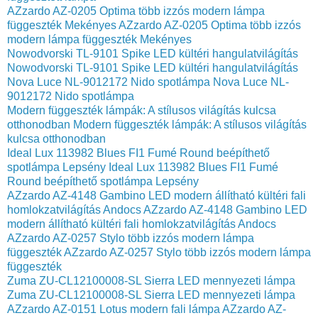
AZzardo AZ-0205 Optima több izzós modern lámpa
függeszték Mekényes
AZzardo AZ-0205 Optima több izzós
modern lámpa függeszték Mekényes
Nowodvorski TL-9101 Spike LED kültéri hangulatvilágítás
Nowodvorski TL-9101 Spike LED kültéri hangulatvilágítás
Nova Luce NL-9012172 Nido spotlámpa
Nova Luce NL-
9012172 Nido spotlámpa
Modern függeszték lámpák: A stílusos világítás kulcsa
otthonodban
Modern függeszték lámpák: A stílusos világítás
kulcsa otthonodban
Ideal Lux 113982 Blues FI1 Fumé Round beépíthető
spotlámpa Lepsény
Ideal Lux 113982 Blues FI1 Fumé
Round beépíthető spotlámpa Lepsény
AZzardo AZ-4148 Gambino LED modern állítható kültéri fali
homlokzatvilágítás Andocs
AZzardo AZ-4148 Gambino LED
modern állítható kültéri fali homlokzatvilágítás Andocs
AZzardo AZ-0257 Stylo több izzós modern lámpa
függeszték
AZzardo AZ-0257 Stylo több izzós modern lámpa
függeszték
Zuma ZU-CL12100008-SL Sierra LED mennyezeti lámpa
Zuma ZU-CL12100008-SL Sierra LED mennyezeti lámpa
AZzardo AZ-0151 Lotus modern fali lámpa
AZzardo AZ-