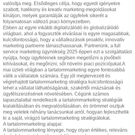
valósítja meg. Elsődleges célja, hogy egyedi igényekre
szabott, hatékony és kreatív marketing-megoldásokat
kínáljon, melyek garantálják az ügyfelek sikerét a
folyamatosan változó piaci környezetben.
Ebben az egyre inkább digitalizálódó és globalizálódó
világban, ahol a fogyasztók elvárásai is egyre magasabbak,
kulcsfontosságú, hogy a vállalkozások proaktív, innovatív
marketing partnerre támaszhassanak. Partnerünk, a full
service marketing ügynökség 2025 éppen ezt a szolgáltatást
nyújtja, hogy ügyfeleinek segítsen megelőzni a jövőbeli
kihívásokat, és megőrizni, sőt növelni piaci pozíciójukat.A
mai üzleti világban a tartalommarketing egyre fontosabbá
válik a vállalatok számára. Egy jól megtervezett és
végrehajtott tartalommarketing stratégia kulcsfontosságú
lehet a vállalat láthatóságának, szakértői imázsának és
ügyfélszerzésének növelésében. Cégünk számos
tapasztalattal rendelkezik a tartalommarketing stratégiák
kialakításában és megvalósításában, és örömmel osztjuk
meg veletek néhány tanácsunkat arról, hogyan fejleszthetik
ki a saját, virágzó tartalommarketing stratégiátokat.
A tartalommarketing alapjai:
A tartalommarketing lényege, hogy olyan értékes, releváns