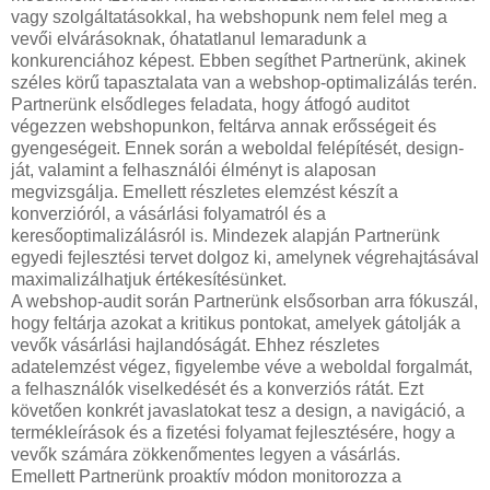
vagy szolgáltatásokkal, ha webshopunk nem felel meg a
vevői elvárásoknak, óhatatlanul lemaradunk a
konkurenciához képest. Ebben segíthet Partnerünk, akinek
széles körű tapasztalata van a webshop-optimalizálás terén.
Partnerünk elsődleges feladata, hogy átfogó auditot
végezzen webshopunkon, feltárva annak erősségeit és
gyengeségeit. Ennek során a weboldal felépítését, design-
ját, valamint a felhasználói élményt is alaposan
megvizsgálja. Emellett részletes elemzést készít a
konverzióról, a vásárlási folyamatról és a
keresőoptimalizálásról is. Mindezek alapján Partnerünk
egyedi fejlesztési tervet dolgoz ki, amelynek végrehajtásával
maximalizálhatjuk értékesítésünket.
A webshop-audit során Partnerünk elsősorban arra fókuszál,
hogy feltárja azokat a kritikus pontokat, amelyek gátolják a
vevők vásárlási hajlandóságát. Ehhez részletes
adatelemzést végez, figyelembe véve a weboldal forgalmát,
a felhasználók viselkedését és a konverziós rátát. Ezt
követően konkrét javaslatokat tesz a design, a navigáció, a
termékleírások és a fizetési folyamat fejlesztésére, hogy a
vevők számára zökkenőmentes legyen a vásárlás.
Emellett Partnerünk proaktív módon monitorozza a