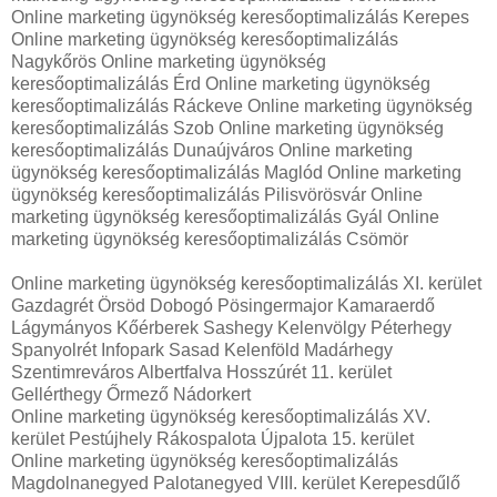
Online marketing ügynökség keresőoptimalizálás Kerepes
Online marketing ügynökség keresőoptimalizálás
Nagykőrös Online marketing ügynökség
keresőoptimalizálás Érd Online marketing ügynökség
keresőoptimalizálás Ráckeve Online marketing ügynökség
keresőoptimalizálás Szob Online marketing ügynökség
keresőoptimalizálás Dunaújváros Online marketing
ügynökség keresőoptimalizálás Maglód Online marketing
ügynökség keresőoptimalizálás Pilisvörösvár Online
marketing ügynökség keresőoptimalizálás Gyál Online
marketing ügynökség keresőoptimalizálás Csömör
Online marketing ügynökség keresőoptimalizálás XI. kerület
Gazdagrét Örsöd Dobogó Pösingermajor Kamaraerdő
Lágymányos Kőérberek Sashegy Kelenvölgy Péterhegy
Spanyolrét Infopark Sasad Kelenföld Madárhegy
Szentimreváros Albertfalva Hosszúrét 11. kerület
Gellérthegy Őrmező Nádorkert
Online marketing ügynökség keresőoptimalizálás XV.
kerület Pestújhely Rákospalota Újpalota 15. kerület
Online marketing ügynökség keresőoptimalizálás
Magdolnanegyed Palotanegyed VIII. kerület Kerepesdűlő