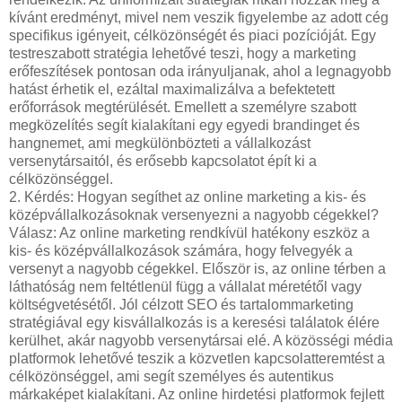
kívánt eredményt, mivel nem veszik figyelembe az adott cég
specifikus igényeit, célközönségét és piaci pozícióját. Egy
testreszabott stratégia lehetővé teszi, hogy a marketing
erőfeszítések pontosan oda irányuljanak, ahol a legnagyobb
hatást érhetik el, ezáltal maximalizálva a befektetett
erőforrások megtérülését. Emellett a személyre szabott
megközelítés segít kialakítani egy egyedi brandinget és
hangnemet, ami megkülönbözteti a vállalkozást
versenytársaitól, és erősebb kapcsolatot épít ki a
célközönséggel.
2. Kérdés: Hogyan segíthet az online marketing a kis- és
középvállalkozásoknak versenyezni a nagyobb cégekkel?
Válasz: Az online marketing rendkívül hatékony eszköz a
kis- és középvállalkozások számára, hogy felvegyék a
versenyt a nagyobb cégekkel. Először is, az online térben a
láthatóság nem feltétlenül függ a vállalat méretétől vagy
költségvetésétől. Jól célzott SEO és tartalommarketing
stratégiával egy kisvállalkozás is a keresési találatok élére
kerülhet, akár nagyobb versenytársai elé. A közösségi média
platformok lehetővé teszik a közvetlen kapcsolatteremtést a
célközönséggel, ami segít személyes és autentikus
márkaképet kialakítani. Az online hirdetési platformok fejlett