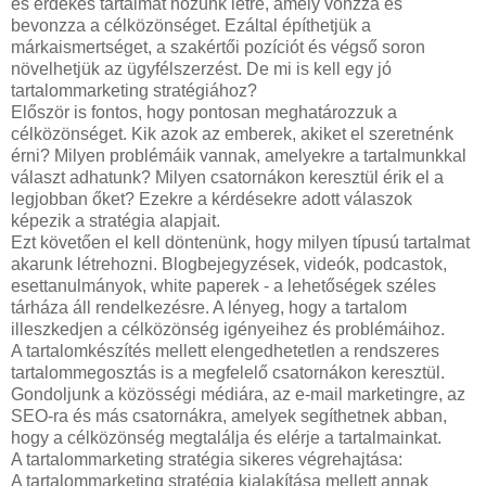
és érdekes tartalmat hozunk létre, amely vonzza és
bevonzza a célközönséget. Ezáltal építhetjük a
márkaismertséget, a szakértői pozíciót és végső soron
növelhetjük az ügyfélszerzést. De mi is kell egy jó
tartalommarketing stratégiához?
Először is fontos, hogy pontosan meghatározzuk a
célközönséget. Kik azok az emberek, akiket el szeretnénk
érni? Milyen problémáik vannak, amelyekre a tartalmunkkal
választ adhatunk? Milyen csatornákon keresztül érik el a
legjobban őket? Ezekre a kérdésekre adott válaszok
képezik a stratégia alapjait.
Ezt követően el kell döntenünk, hogy milyen típusú tartalmat
akarunk létrehozni. Blogbejegyzések, videók, podcastok,
esettanulmányok, white paperek - a lehetőségek széles
tárháza áll rendelkezésre. A lényeg, hogy a tartalom
illeszkedjen a célközönség igényeihez és problémáihoz.
A tartalomkészítés mellett elengedhetetlen a rendszeres
tartalommegosztás is a megfelelő csatornákon keresztül.
Gondoljunk a közösségi médiára, az e-mail marketingre, az
SEO-ra és más csatornákra, amelyek segíthetnek abban,
hogy a célközönség megtalálja és elérje a tartalmainkat.
A tartalommarketing stratégia sikeres végrehajtása:
A tartalommarketing stratégia kialakítása mellett annak