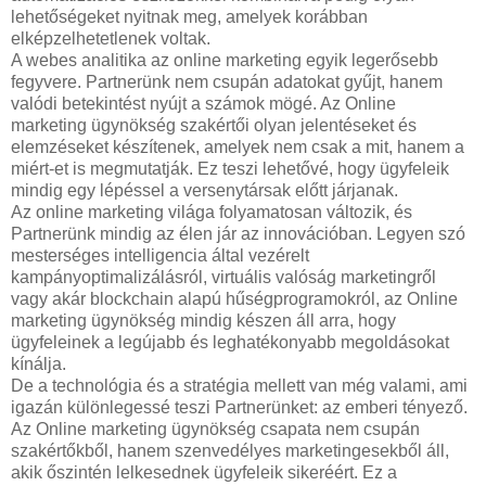
lehetőségeket nyitnak meg, amelyek korábban
elképzelhetetlenek voltak.
A webes analitika az online marketing egyik legerősebb
fegyvere. Partnerünk nem csupán adatokat gyűjt, hanem
valódi betekintést nyújt a számok mögé. Az Online
marketing ügynökség szakértői olyan jelentéseket és
elemzéseket készítenek, amelyek nem csak a mit, hanem a
miért-et is megmutatják. Ez teszi lehetővé, hogy ügyfeleik
mindig egy lépéssel a versenytársak előtt járjanak.
Az online marketing világa folyamatosan változik, és
Partnerünk mindig az élen jár az innovációban. Legyen szó
mesterséges intelligencia által vezérelt
kampányoptimalizálásról, virtuális valóság marketingről
vagy akár blockchain alapú hűségprogramokról, az Online
marketing ügynökség mindig készen áll arra, hogy
ügyfeleinek a legújabb és leghatékonyabb megoldásokat
kínálja.
De a technológia és a stratégia mellett van még valami, ami
igazán különlegessé teszi Partnerünket: az emberi tényező.
Az Online marketing ügynökség csapata nem csupán
szakértőkből, hanem szenvedélyes marketingesekből áll,
akik őszintén lelkesednek ügyfeleik sikeréért. Ez a