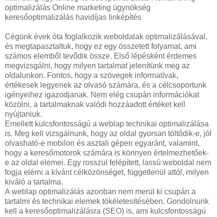
optimalizálás Online marketing ügynökség
keresőoptimalizálás havidíjas linképítés
Cégünk évek óta foglalkozik weboldalak optimalizálásával,
és megtapasztaltuk, hogy ez egy összetett folyamat, ami
számos elemből tevődik össze. Első lépésként érdemes
megvizsgálni, hogy milyen tartalmat jelenítünk meg az
oldalunkon. Fontos, hogy a szövegek informatívak,
értékesek legyenek az olvasó számára, és a célcsoportunk
igényeihez igazodjanak. Nem elég csupán információkat
közölni, a tartalmaknak valódi hozzáadott értéket kell
nyújtaniuk.
Emellett kulcsfontosságú a weblap technikai optimalizálása
is. Meg kell vizsgálnunk, hogy az oldal gyorsan töltődik-e, jól
olvasható-e mobilon és asztali gépen egyaránt, valamint,
hogy a keresőmotorok számára is könnyen értelmezhetőek-
e az oldal elemei. Egy rosszul felépített, lassú weboldal nem
fogja elérni a kívánt célközönséget, függetlenül attól, milyen
kiváló a tartalma.
A weblap optimalizálás azonban nem merül ki csupán a
tartalmi és technikai elemek tökéletesítésében. Gondolnunk
kell a keresőoptimalizálásra (SEO) is, ami kulcsfontosságú