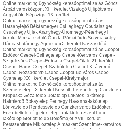
Online marketing ügynökség keresőoptimalizálás Göncz
Árpád városközpont XIII. kerület Vizafogó Újlipótváros
Angyalföld Népsziget 13. kerület
Online marketing ügynökség keresőoptimalizálás
Harsánylejtő Békásmegyer Csillaghegy Óbudaisziget
Csúcshegy Újlak Aranyhegy-Ürömhegy-Péterhegy III.
kerület Mocsárosdűlő Óbuda Rómaifürdő Solymárvölgy
Hármashatárhegy Aquincum 3. kerület Kaszásdűlő
Online marketing ügynökség keresőoptimalizálás Csepel-
Erdősor Csepel-Csillagtelep Csepel-Kertváros Csepel-
Szigetcsúcs Csepel-Erdőalja Csepel-Ófalu 21. kerület
Csepel-Háros Csepel-Szabótelep Csepel-Királyerdő
Csepel-Rózsadomb CsepelCsepel-Belváros Csepel-
Gyártelep XXI. kerület Csepel-Királymajor
Online marketing ügynökség keresőoptimalizálás
Szemeretelep 18. kerület Kossuth Ferenc-telep Ganztelep
Krepuska Géza-telep Bélatelep Lakatos-lakótelep
Halmierdő Bókaytelep Ferihegy Havanna-lakótelep
Lónyaytelep Rendessytelep Ganzkertváros Erdőskert
Erzsébettelep Újpéteritelep Liptáktelep Szent Lőrinc-
lakótelep Gloriett-telep Belsőmajor XVIII. kerület
Pestszentimre Miklóstelep Almáskert Szent Imre-kertváros