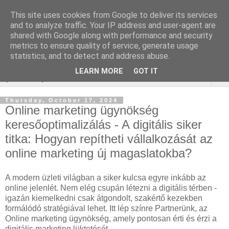
This site uses cookies from Google to deliver its services
WordPress SEO
and to analyze traffic. Your IP address and user-agent are
shared with Google along with performance and security
ügynökség
metrics to ensure quality of service, generate usage
statistics, and to detect and address abuse.
LEARN MORE
GOT IT
▼
Thursday, October 17, 2024
Online marketing ügynökség
keresőoptimalizálás - A digitális siker
titka: Hogyan repítheti vállalkozását az
online marketing új magaslatokba?
A modern üzleti világban a siker kulcsa egyre inkább az
online jelenlét. Nem elég csupán létezni a digitális térben -
igazán kiemelkedni csak átgondolt, szakértő kezekben
formálódó stratégiával lehet. Itt lép színre Partnerünk, az
Online marketing ügynökség, amely pontosan érti és érzi a
digitális marketing lüktetését.