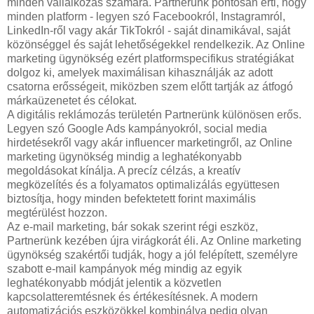
minden vállalkozás számára. Partnerünk pontosan érti, hogy
minden platform - legyen szó Facebookról, Instagramról,
LinkedIn-ről vagy akár TikTokról - saját dinamikával, saját
közönséggel és saját lehetőségekkel rendelkezik. Az Online
marketing ügynökség ezért platformspecifikus stratégiákat
dolgoz ki, amelyek maximálisan kihasználják az adott
csatorna erősségeit, miközben szem előtt tartják az átfogó
márkaüzenetet és célokat.
A digitális reklámozás területén Partnerünk különösen erős.
Legyen szó Google Ads kampányokról, social media
hirdetésekről vagy akár influencer marketingről, az Online
marketing ügynökség mindig a leghatékonyabb
megoldásokat kínálja. A precíz célzás, a kreatív
megközelítés és a folyamatos optimalizálás együttesen
biztosítja, hogy minden befektetett forint maximális
megtérülést hozzon.
Az e-mail marketing, bár sokak szerint régi eszköz,
Partnerünk kezében újra virágkorát éli. Az Online marketing
ügynökség szakértői tudják, hogy a jól felépített, személyre
szabott e-mail kampányok még mindig az egyik
leghatékonyabb módját jelentik a közvetlen
kapcsolatteremtésnek és értékesítésnek. A modern
automatizációs eszközökkel kombinálva pedig olyan