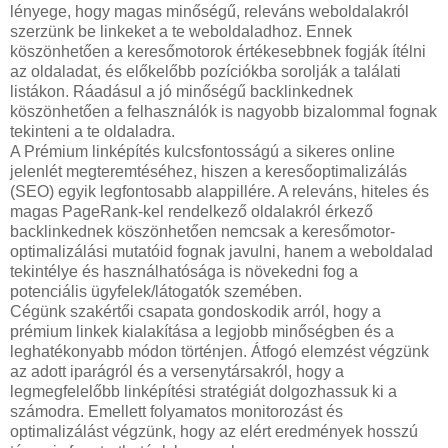
lényege, hogy magas minőségű, releváns weboldalakról
szerzünk be linkeket a te weboldaladhoz. Ennek
köszönhetően a keresőmotorok értékesebbnek fogják ítélni
az oldaladat, és előkelőbb pozíciókba sorolják a találati
listákon. Ráadásul a jó minőségű backlinkednek
köszönhetően a felhasználók is nagyobb bizalommal fognak
tekinteni a te oldaladra.
A Prémium linképítés kulcsfontosságú a sikeres online
jelenlét megteremtéséhez, hiszen a keresőoptimalizálás
(SEO) egyik legfontosabb alappillére. A releváns, hiteles és
magas PageRank-kel rendelkező oldalakról érkező
backlinkednek köszönhetően nemcsak a keresőmotor-
optimalizálási mutatóid fognak javulni, hanem a weboldalad
tekintélye és használhatósága is növekedni fog a
potenciális ügyfelek/látogatók szemében.
Cégünk szakértői csapata gondoskodik arról, hogy a
prémium linkek kialakítása a legjobb minőségben és a
leghatékonyabb módon történjen. Átfogó elemzést végzünk
az adott iparágról és a versenytársakról, hogy a
legmegfelelőbb linképítési stratégiát dolgozhassuk ki a
számodra. Emellett folyamatos monitorozást és
optimalizálást végzünk, hogy az elért eredmények hosszú