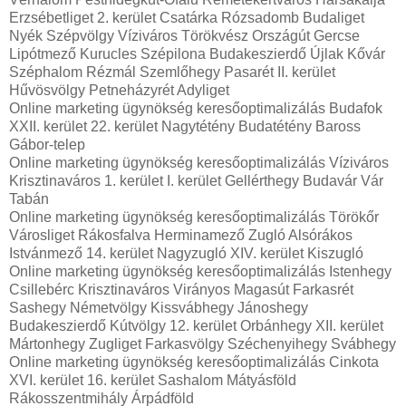
Erzsébetliget 2. kerület Csatárka Rózsadomb Budaliget
Nyék Szépvölgy Víziváros Törökvész Országút Gercse
Lipótmező Kurucles Szépilona Budakeszierdő Újlak Kővár
Széphalom Rézmál Szemlőhegy Pasarét II. kerület
Hűvösvölgy Petneházyrét Adyliget
Online marketing ügynökség keresőoptimalizálás Budafok
XXII. kerület 22. kerület Nagytétény Budatétény Baross
Gábor-telep
Online marketing ügynökség keresőoptimalizálás Víziváros
Krisztinaváros 1. kerület I. kerület Gellérthegy Budavár Vár
Tabán
Online marketing ügynökség keresőoptimalizálás Törökőr
Városliget Rákosfalva Herminamező Zugló Alsórákos
Istvánmező 14. kerület Nagyzugló XIV. kerület Kiszugló
Online marketing ügynökség keresőoptimalizálás Istenhegy
Csillebérc Krisztinaváros Virányos Magasút Farkasrét
Sashegy Németvölgy Kissvábhegy Jánoshegy
Budakeszierdő Kútvölgy 12. kerület Orbánhegy XII. kerület
Mártonhegy Zugliget Farkasvölgy Széchenyihegy Svábhegy
Online marketing ügynökség keresőoptimalizálás Cinkota
XVI. kerület 16. kerület Sashalom Mátyásföld
Rákosszentmihály Árpádföld