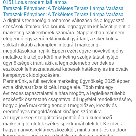
0151 Lotus modern fali lámpa
Teraszok Fényében: A Tökéletes Terasz Lámpa Varázsa
Teraszok Fényében: A Tökéletes Terasz Lámpa Varázsa
A digitális technológia rohamos változása és a fogyasztói
szokások átalakulása korunk legnagyobb kihívását jelenti a
marketing szakemberek számára. Napjainkban már nem
elegendő egyszerű reklámokat gyártani, a siker kulcsa
sokkal inkább a komplex, integrált marketing-
megoldásokban rejlik. Éppen ezért egyre növekvő igény
mutatkozik a teljes körű marketing szolgáltatást nyújtó
ügynökségek iránt, akik a legmodernebb trendek és
eszközök felhasználásával képesek hatékony és innovatív
kampányok kidolgozására.
Partnerünk, a full service marketing ügynökség 2025 éppen
ezt a kihívást tűzte ki célul maga elé. Több mint egy
évtizedes tapasztalattal a háta mögött, a legfelkészültebb
szakértők összetartó csapatával áll ügyfelei rendelkezésére,
hogy a jövő marketing trendjeit megelőzve, kreatív és
eredményes megoldásokat kínáljon számukra.
Az ügynökség szolgáltatási portfóliója a különböző
marketing területek széles spektrumát öleli fel. Kezdve a
hagyományos reklámeszközöktől, mint a print- és outdoor
kampányok, egészen a digitális marketing legújabb