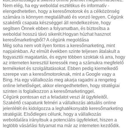
Nem elég, ha egy weboldal esztétikus és informatív -
elengedhetetlen, hogy a keresőmotorok és a célközönség
számára is könnyen megtalálható és vonzó legyen. Cégünk
szakértői csapata készséggel áll rendelkezésre, hogy
segítsen Önnek ebben a folyamatban, és biztosítsa a
weboldal hosszú távú sikerét.Hogyan húzhat hasznot
keresőmarketingből? A cégünk megoldása
Még soha nem volt ilyen fontos a keresőmarketing, mint
napjainkban. Az elmúlt években szinte teljesen átalakult a
fogyasztói magatartás, és egyre többen szoktak rá arra, hogy
az interneten keresztül keressék meg a számukra megfelelő
termékeket és szolgáltatásokat. Ebben pedig kiemelkedő
szerepe van a keresőmotoroknak, mint a Google vagy a
Bing. Ha egy vállalkozás meg akarja ragadni a rengeteg
online lehetőséget, akkor elengedhetetlen, hogy stratégiai
szinten is foglalkozzon a keresőmarketinggel.
Cégünk pontosan ezt a feladatot veszi át ügyfeleitől.
Szakértő csapatunk felméri a vállalkozás aktuális online
jelenlétét és kidolgozza a leghatékonyabb keresőmarketing
stratégiát. Elsődleges célunk, hogy a vállalkozás
weboldalára irányítsuk a potenciális ügyfeleket, hiszen a
legtöbb vásárlási folyamat ma már az interneten kezdődik.