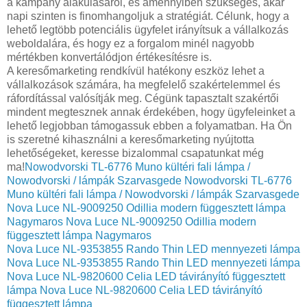
a kampány alakulásáról, és amennyiben szükséges, akár
napi szinten is finomhangoljuk a stratégiát. Célunk, hogy a
lehető legtöbb potenciális ügyfelet irányítsuk a vállalkozás
weboldalára, és hogy ez a forgalom minél nagyobb
mértékben konvertálódjon értékesítésre is.
A keresőmarketing rendkívül hatékony eszköz lehet a
vállalkozások számára, ha megfelelő szakértelemmel és
ráfordítással valósítják meg. Cégünk tapasztalt szakértői
mindent megtesznek annak érdekében, hogy ügyfeleinket a
lehető legjobban támogassuk ebben a folyamatban. Ha Ön
is szeretné kihasználni a keresőmarketing nyújtotta
lehetőségeket, keresse bizalommal csapatunkat még
ma!
Nowodvorski TL-6776 Muno kültéri fali lámpa /
Nowodvorski / lámpák Szarvasgede
Nowodvorski TL-6776
Muno kültéri fali lámpa / Nowodvorski / lámpák Szarvasgede
Nova Luce NL-9009250 Odillia modern függesztett lámpa
Nagymaros
Nova Luce NL-9009250 Odillia modern
függesztett lámpa Nagymaros
Nova Luce NL-9353855 Rando Thin LED mennyezeti lámpa
Nova Luce NL-9353855 Rando Thin LED mennyezeti lámpa
Nova Luce NL-9820600 Celia LED távirányító függesztett
lámpa
Nova Luce NL-9820600 Celia LED távirányító
függesztett lámpa