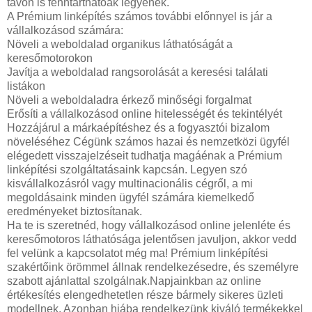
távon is fenntarthatóak legyenek.
A Prémium linképítés számos további előnnyel is jár a
vállalkozásod számára:
Növeli a weboldalad organikus láthatóságát a
keresőmotorokon
Javítja a weboldalad rangsorolását a keresési találati
listákon
Növeli a weboldaladra érkező minőségi forgalmat
Erősíti a vállalkozásod online hitelességét és tekintélyét
Hozzájárul a márkaépítéshez és a fogyasztói bizalom
növeléséhez Cégünk számos hazai és nemzetközi ügyfél
elégedett visszajelzéseit tudhatja magáénak a Prémium
linképítési szolgáltatásaink kapcsán. Legyen szó
kisvállalkozásról vagy multinacionális cégről, a mi
megoldásaink minden ügyfél számára kiemelkedő
eredményeket biztosítanak.
Ha te is szeretnéd, hogy vállalkozásod online jelenléte és
keresőmotoros láthatósága jelentősen javuljon, akkor vedd
fel velünk a kapcsolatot még ma! Prémium linképítési
szakértőink örömmel állnak rendelkezésedre, és személyre
szabott ajánlattal szolgálnak.Napjainkban az online
értékesítés elengedhetetlen része bármely sikeres üzleti
modellnek. Azonban hiába rendelkezünk kiváló termékekkel