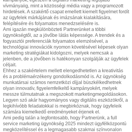
vívmányaiig, mint a közösségi média vagy a programozott
hirdetések. A szakértő csapat emellett kiemelt figyelmet fordít
az ügyfelek márkájának és imázsának kialakítására,
felépítésére és folyamatos menedzselésére is.
Ami igazán megkülönbözteti Partnerünket a többi
ügynökségtől, az a jövőbe látás képessége. A trendek és a
fogyasztói preferenciák folyamatos elemzésével, a
technológiai innovációk nyomon követésével képesek olyan
marketing stratégiákat kidolgozni, melyek nemcsak a
jelenben, de a jövőben is hatékonyan szolgálják az ügyfelek
céljait.
Ehhez a szakértelem mellett elengedhetetlen a kreativitás
és a problémaérzékeny gondolkodásmód is. Az ügynökség
munkatársai számos nemzetközi díjjal büszkélkedhetnek
olyan innovatív, figyelemfelkeltő kampányokért, melyek
messze túlmutatnak a megszokott marketingmegoldásokon.
Legyen szó akár hagyományos vagy digitális eszközökről, a
legkihívóbb feladatokkal is megbirkóznak, hogy ügyfeleik
számára kiemelkedő eredményeket érjenek el.
Ami pedig talán a legfontosabb, hogy Partnerünk, a full
service marketing ügynökség 2025 mindezt ügyfélközpontú
megközelítéssel és a legmagasabb szakmai színvonalon