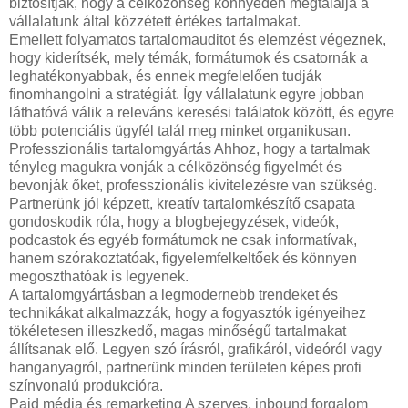
biztosítják, hogy a célközönség könnyedén megtalálja a
vállalatunk által közzétett értékes tartalmakat.
Emellett folyamatos tartalomauditot és elemzést végeznek,
hogy kiderítsék, mely témák, formátumok és csatornák a
leghatékonyabbak, és ennek megfelelően tudják
finomhangolni a stratégiát. Így vállalatunk egyre jobban
láthatóvá válik a releváns keresési találatok között, és egyre
több potenciális ügyfél talál meg minket organikusan.
Professzionális tartalomgyártás Ahhoz, hogy a tartalmak
tényleg magukra vonják a célközönség figyelmét és
bevonják őket, professzionális kivitelezésre van szükség.
Partnerünk jól képzett, kreatív tartalomkészítő csapata
gondoskodik róla, hogy a blogbejegyzések, videók,
podcastok és egyéb formátumok ne csak informatívak,
hanem szórakoztatóak, figyelemfelkeltőek és könnyen
megoszthatóak is legyenek.
A tartalomgyártásban a legmodernebb trendeket és
technikákat alkalmazzák, hogy a fogyasztók igényeihez
tökéletesen illeszkedő, magas minőségű tartalmakat
állítsanak elő. Legyen szó írásról, grafikáról, videóról vagy
hanganyagról, partnerünk minden területen képes profi
színvonalú produkcióra.
Paid média és remarketing A szerves, inbound forgalom