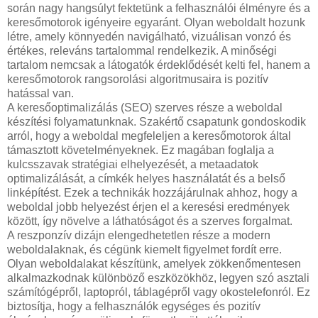
során nagy hangsúlyt fektetünk a felhasználói élményre és a
keresőmotorok igényeire egyaránt. Olyan weboldalt hozunk
létre, amely könnyedén navigálható, vizuálisan vonzó és
értékes, releváns tartalommal rendelkezik. A minőségi
tartalom nemcsak a látogatók érdeklődését kelti fel, hanem a
keresőmotorok rangsorolási algoritmusaira is pozitív
hatással van.
A keresőoptimalizálás (SEO) szerves része a weboldal
készítési folyamatunknak. Szakértő csapatunk gondoskodik
arról, hogy a weboldal megfeleljen a keresőmotorok által
támasztott követelményeknek. Ez magában foglalja a
kulcsszavak stratégiai elhelyezését, a metaadatok
optimalizálását, a címkék helyes használatát és a belső
linképítést. Ezek a technikák hozzájárulnak ahhoz, hogy a
weboldal jobb helyezést érjen el a keresési eredmények
között, így növelve a láthatóságot és a szerves forgalmat.
A reszponzív dizájn elengedhetetlen része a modern
weboldalaknak, és cégünk kiemelt figyelmet fordít erre.
Olyan weboldalakat készítünk, amelyek zökkenőmentesen
alkalmazkodnak különböző eszközökhöz, legyen szó asztali
számítógépről, laptopról, táblagépről vagy okostelefonról. Ez
biztosítja, hogy a felhasználók egységes és pozitív