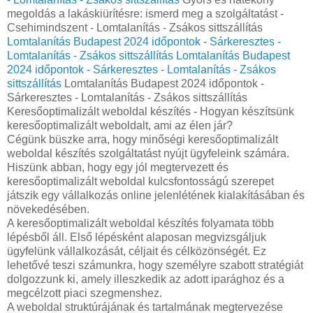
megoldás a lakáskiürítésre: ismerd meg a szolgáltatást -
Csehimindszent - Lomtalanítás - Zsákos sittszállítás
Lomtalanítás Budapest 2024 időpontok - Sárkeresztes -
Lomtalanítás - Zsákos sittszállítás
Lomtalanítás Budapest
2024 időpontok - Sárkeresztes - Lomtalanítás - Zsákos
sittszállítás
Lomtalanítás Budapest 2024 időpontok -
Sárkeresztes - Lomtalanítás - Zsákos sittszállítás
Keresőoptimalizált weboldal készítés - Hogyan készítsünk
keresőoptimalizált weboldalt, ami az élen jár?
Cégünk büszke arra, hogy minőségi keresőoptimalizált
weboldal készítés szolgáltatást nyújt ügyfeleink számára.
Hiszünk abban, hogy egy jól megtervezett és
keresőoptimalizált weboldal kulcsfontosságú szerepet
játszik egy vállalkozás online jelenlétének kialakításában és
növekedésében.
A keresőoptimalizált weboldal készítés folyamata több
lépésből áll. Első lépésként alaposan megvizsgáljuk
ügyfelünk vállalkozását, céljait és célközönségét. Ez
lehetővé teszi számunkra, hogy személyre szabott stratégiát
dolgozzunk ki, amely illeszkedik az adott iparághoz és a
megcélzott piaci szegmenshez.
A weboldal struktúrájának és tartalmának megtervezése