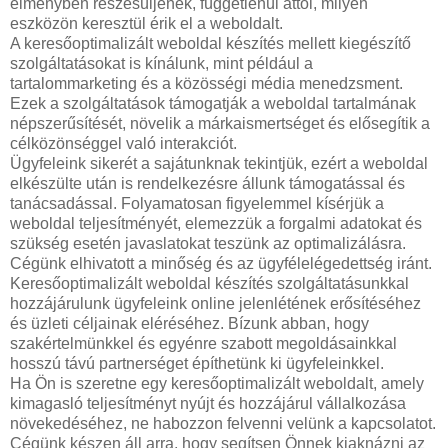
élményben részesüljenek, függetlenül attól, milyen
eszközön keresztül érik el a weboldalt.
A keresőoptimalizált weboldal készítés mellett kiegészítő
szolgáltatásokat is kínálunk, mint például a
tartalommarketing és a közösségi média menedzsment.
Ezek a szolgáltatások támogatják a weboldal tartalmának
népszerűsítését, növelik a márkaismertséget és elősegítik a
célközönséggel való interakciót.
Ügyfeleink sikerét a sajátunknak tekintjük, ezért a weboldal
elkészülte után is rendelkezésre állunk támogatással és
tanácsadással. Folyamatosan figyelemmel kísérjük a
weboldal teljesítményét, elemezzük a forgalmi adatokat és
szükség esetén javaslatokat teszünk az optimalizálásra.
Cégünk elhivatott a minőség és az ügyfélelégedettség iránt.
Keresőoptimalizált weboldal készítés szolgáltatásunkkal
hozzájárulunk ügyfeleink online jelenlétének erősítéséhez
és üzleti céljainak eléréséhez. Bízunk abban, hogy
szakértelmünkkel és egyénre szabott megoldásainkkal
hosszú távú partnerséget építhetünk ki ügyfeleinkkel.
Ha Ön is szeretne egy keresőoptimalizált weboldalt, amely
kimagasló teljesítményt nyújt és hozzájárul vállalkozása
növekedéséhez, ne habozzon felvenni velünk a kapcsolatot.
Cégünk készen áll arra, hogy segítsen Önnek kiaknázni az