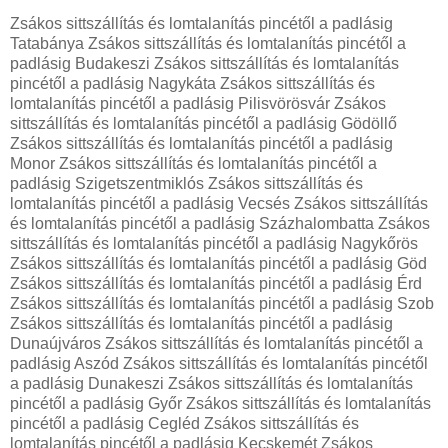
Zsákos sittszállítás és lomtalanítás pincétől a padlásig
Tatabánya Zsákos sittszállítás és lomtalanítás pincétől a
padlásig Budakeszi Zsákos sittszállítás és lomtalanítás
pincétől a padlásig Nagykáta Zsákos sittszállítás és
lomtalanítás pincétől a padlásig Pilisvörösvár Zsákos
sittszállítás és lomtalanítás pincétől a padlásig Gödöllő
Zsákos sittszállítás és lomtalanítás pincétől a padlásig
Monor Zsákos sittszállítás és lomtalanítás pincétől a
padlásig Szigetszentmiklós Zsákos sittszállítás és
lomtalanítás pincétől a padlásig Vecsés Zsákos sittszállítás
és lomtalanítás pincétől a padlásig Százhalombatta Zsákos
sittszállítás és lomtalanítás pincétől a padlásig Nagykőrös
Zsákos sittszállítás és lomtalanítás pincétől a padlásig Göd
Zsákos sittszállítás és lomtalanítás pincétől a padlásig Érd
Zsákos sittszállítás és lomtalanítás pincétől a padlásig Szob
Zsákos sittszállítás és lomtalanítás pincétől a padlásig
Dunaújváros Zsákos sittszállítás és lomtalanítás pincétől a
padlásig Aszód Zsákos sittszállítás és lomtalanítás pincétől
a padlásig Dunakeszi Zsákos sittszállítás és lomtalanítás
pincétől a padlásig Győr Zsákos sittszállítás és lomtalanítás
pincétől a padlásig Cegléd Zsákos sittszállítás és
lomtalanítás pincétől a padlásig Kecskemét Zsákos