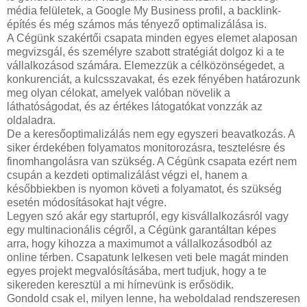
média felületek, a Google My Business profil, a backlink-
építés és még számos más tényező optimalizálása is.
A Cégünk szakértői csapata minden egyes elemet alaposan
megvizsgál, és személyre szabott stratégiát dolgoz ki a te
vállalkozásod számára. Elemezzük a célközönségedet, a
konkurenciát, a kulcsszavakat, és ezek fényében határozunk
meg olyan célokat, amelyek valóban növelik a
láthatóságodat, és az értékes látogatókat vonzzák az
oldaladra.
De a keresőoptimalizálás nem egy egyszeri beavatkozás. A
siker érdekében folyamatos monitorozásra, tesztelésre és
finomhangolásra van szükség. A Cégünk csapata ezért nem
csupán a kezdeti optimalizálást végzi el, hanem a
későbbiekben is nyomon követi a folyamatot, és szükség
esetén módosításokat hajt végre.
Legyen szó akár egy startupról, egy kisvállalkozásról vagy
egy multinacionális cégről, a Cégünk garantáltan képes
arra, hogy kihozza a maximumot a vállalkozásodból az
online térben. Csapatunk lelkesen veti bele magát minden
egyes projekt megvalósításába, mert tudjuk, hogy a te
sikereden keresztül a mi hírnevünk is erősödik.
Gondold csak el, milyen lenne, ha weboldalad rendszeresen