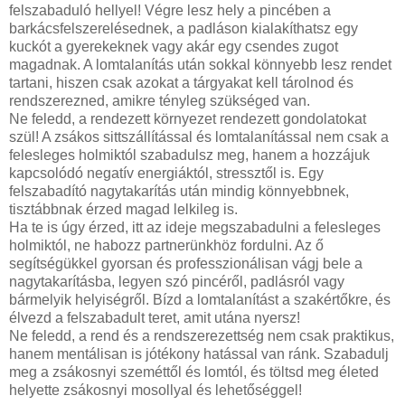
felszabaduló hellyel! Végre lesz hely a pincében a
barkácsfelszerelésednek, a padláson kialakíthatsz egy
kuckót a gyerekeknek vagy akár egy csendes zugot
magadnak. A lomtalanítás után sokkal könnyebb lesz rendet
tartani, hiszen csak azokat a tárgyakat kell tárolnod és
rendszerezned, amikre tényleg szükséged van.
Ne feledd, a rendezett környezet rendezett gondolatokat
szül! A zsákos sittszállítással és lomtalanítással nem csak a
felesleges holmiktól szabadulsz meg, hanem a hozzájuk
kapcsolódó negatív energiáktól, stressztől is. Egy
felszabadító nagytakarítás után mindig könnyebbnek,
tisztábbnak érzed magad lelkileg is.
Ha te is úgy érzed, itt az ideje megszabadulni a felesleges
holmiktól, ne habozz partnerünkhöz fordulni. Az ő
segítségükkel gyorsan és professzionálisan vágj bele a
nagytakarításba, legyen szó pincéről, padlásról vagy
bármelyik helyiségről. Bízd a lomtalanítást a szakértőkre, és
élvezd a felszabadult teret, amit utána nyersz!
Ne feledd, a rend és a rendszerezettség nem csak praktikus,
hanem mentálisan is jótékony hatással van ránk. Szabadulj
meg a zsákosnyi szeméttől és lomtól, és töltsd meg életed
helyette zsákosnyi mosollyal és lehetőséggel!