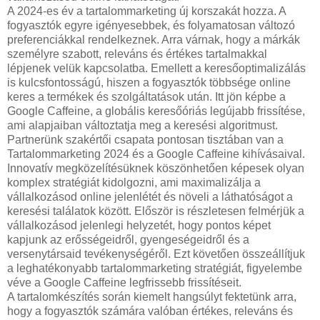
A 2024-es év a tartalommarketing új korszakát hozza. A
fogyasztók egyre igényesebbek, és folyamatosan változó
preferenciákkal rendelkeznek. Arra várnak, hogy a márkák
személyre szabott, releváns és értékes tartalmakkal
lépjenek velük kapcsolatba. Emellett a keresőoptimalizálás
is kulcsfontosságú, hiszen a fogyasztók többsége online
keres a termékek és szolgáltatások után. Itt jön képbe a
Google Caffeine, a globális keresőóriás legújabb frissítése,
ami alapjaiban változtatja meg a keresési algoritmust.
Partnerünk szakértői csapata pontosan tisztában van a
Tartalommarketing 2024 és a Google Caffeine kihívásaival.
Innovatív megközelítésüknek köszönhetően képesek olyan
komplex stratégiát kidolgozni, ami maximalizálja a
vállalkozásod online jelenlétét és növeli a láthatóságot a
keresési találatok között. Először is részletesen felmérjük a
vállalkozásod jelenlegi helyzetét, hogy pontos képet
kapjunk az erősségeidről, gyengeségeidről és a
versenytársaid tevékenységéről. Ezt követően összeállítjuk
a leghatékonyabb tartalommarketing stratégiát, figyelembe
véve a Google Caffeine legfrissebb frissítéseit.
A tartalomkészítés során kiemelt hangsúlyt fektetünk arra,
hogy a fogyasztók számára valóban értékes, releváns és