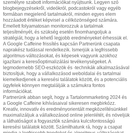
személyre szabott információkat nyújtsunk. Legyen szó
blogbejegyzésekről, videókról, podcastokról vagy egyéb
formában megjelenő tartalmakról, minden egyes elem
hozzáadott értéket képvisel a célközönséged számára.
Emellett folyamatosan monitorozzuk a tartalmak
teljesítményét, és szükség esetén finomhangoljuk a
stratégiát, hogy a lehető legjobb eredményeket érhessük el.
A Google Caffeine frissítés kapcsán Partnerünk csapata
naprakész tudással rendelkezik. Ismerjük a legfrissebb
algoritmus-változásokat, és képesek vagyunk azokhoz
igazítani a keresőoptimalizálási tevékenységeket. A
legmodernebb SEO-eszközök és -technikák alkalmazásával
biztosítjuk, hogy a vállalkozásod weboldalai és tartalmai
kiemelkedjenek a keresési találatok között, és a potenciális
ügyfelek könnyen megtalálják a számukra fontos
információkat.
Partnerünk abban segít, hogy a Tartalommarketing 2024 és
a Google Caffeine kihívásaival sikeresen megbirkózz.
Kreatív, innovatív és eredményorientált megközelítésünkkel
maximalizáljuk a vállalkozásod online jelenlétét, és növeljük
a láthatóságot a fogyasztók számára kulcsfontosságú
keresési találatok között. Számíthatunk rá, hogy a csapat
mindig a legfrissebb trendeket és algoritmus-változásokat