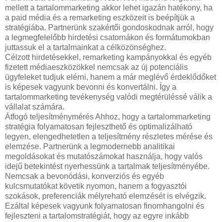
mellett a tartalommarketing akkor lehet igazán hatékony, ha
a paid média és a remarketing eszközeit is beépítjük a
stratégiába. Partnerünk szakértői gondoskodnak arról, hogy
a legmegfelelőbb hirdetési csatornákon és formátumokban
juttassuk el a tartalmainkat a célközönséghez.
Célzott hirdetésekkel, remarketing kampányokkal és egyéb
fizetett médiaeszközökkel nemcsak az új potenciális
ügyfeleket tudjuk elérni, hanem a már meglévő érdeklődőket
is képesek vagyunk bevonni és konvertálni. Így a
tartalommarketing tevékenység valódi megtérüléssé válik a
vállalat számára.
Átfogó teljesítménymérés Ahhoz, hogy a tartalommarketing
stratégia folyamatosan fejleszthető és optimalizálható
legyen, elengedhetetlen a teljesítmény részletes mérése és
elemzése. Partnerünk a legmodernebb analitikai
megoldásokat és mutatószámokat használja, hogy valós
idejű betekintést nyerhessünk a tartalmak teljesítményébe.
Nemcsak a bevonódási, konverziós és egyéb
kulcsmutatókat követik nyomon, hanem a fogyasztói
szokások, preferenciák mélyreható elemzését is elvégzik.
Ezáltal képesek vagyunk folyamatosan finomhangolni és
fejleszteni a tartalomstratégiát, hogy az egyre inkább