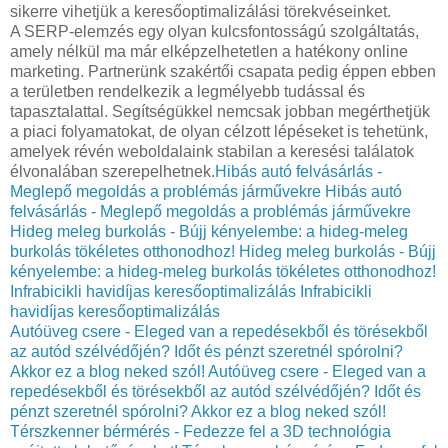
sikerre vihetjük a keresőoptimalizálási törekvéseinket.
A SERP-elemzés egy olyan kulcsfontosságú szolgáltatás,
amely nélkül ma már elképzelhetetlen a hatékony online
marketing. Partnerünk szakértői csapata pedig éppen ebben
a területben rendelkezik a legmélyebb tudással és
tapasztalattal. Segítségükkel nemcsak jobban megérthetjük
a piaci folyamatokat, de olyan célzott lépéseket is tehetünk,
amelyek révén weboldalaink stabilan a keresési találatok
élvonalában szerepelhetnek.
Hibás autó felvásárlás -
Meglepő megoldás a problémás járművekre
Hibás autó
felvásárlás - Meglepő megoldás a problémás járművekre
Hideg meleg burkolás - Bújj kényelembe: a hideg-meleg
burkolás tökéletes otthonodhoz!
Hideg meleg burkolás - Bújj
kényelembe: a hideg-meleg burkolás tökéletes otthonodhoz!
Infrabicikli havidíjas keresőoptimalizálás
Infrabicikli
havidíjas keresőoptimalizálás
Autóüveg csere - Eleged van a repedésekből és törésekből
az autód szélvédőjén? Időt és pénzt szeretnél spórolni?
Akkor ez a blog neked szól!
Autóüveg csere - Eleged van a
repedésekből és törésekből az autód szélvédőjén? Időt és
pénzt szeretnél spórolni? Akkor ez a blog neked szól!
Térszkenner bérmérés - Fedezze fel a 3D technológia