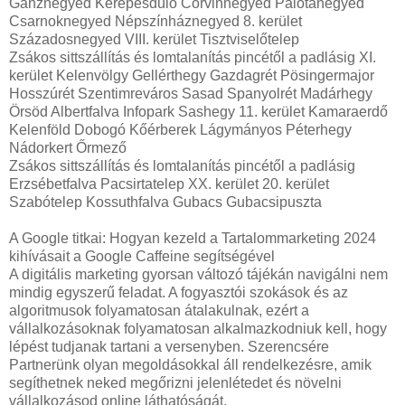
Ganznegyed Kerepesdűlő Corvinnegyed Palotanegyed
Csarnoknegyed Népszínháznegyed 8. kerület
Századosnegyed VIII. kerület Tisztviselőtelep
Zsákos sittszállítás és lomtalanítás pincétől a padlásig XI.
kerület Kelenvölgy Gellérthegy Gazdagrét Pösingermajor
Hosszúrét Szentimreváros Sasad Spanyolrét Madárhegy
Örsöd Albertfalva Infopark Sashegy 11. kerület Kamaraerdő
Kelenföld Dobogó Kőérberek Lágymányos Péterhegy
Nádorkert Őrmező
Zsákos sittszállítás és lomtalanítás pincétől a padlásig
Erzsébetfalva Pacsirtatelep XX. kerület 20. kerület
Szabótelep Kossuthfalva Gubacs Gubacsipuszta
A Google titkai: Hogyan kezeld a Tartalommarketing 2024
kihívásait a Google Caffeine segítségével
A digitális marketing gyorsan változó tájékán navigálni nem
mindig egyszerű feladat. A fogyasztói szokások és az
algoritmusok folyamatosan átalakulnak, ezért a
vállalkozásoknak folyamatosan alkalmazkodniuk kell, hogy
lépést tudjanak tartani a versenyben. Szerencsére
Partnerünk olyan megoldásokkal áll rendelkezésre, amik
segíthetnek neked megőrizni jelenlétedet és növelni
vállalkozásod online láthatóságát.