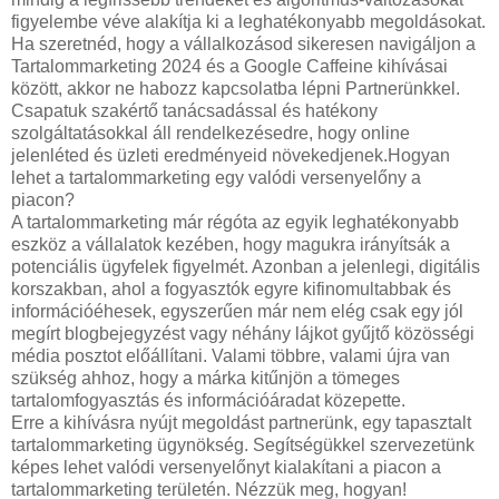
figyelembe véve alakítja ki a leghatékonyabb megoldásokat.
Ha szeretnéd, hogy a vállalkozásod sikeresen navigáljon a
Tartalommarketing 2024 és a Google Caffeine kihívásai
között, akkor ne habozz kapcsolatba lépni Partnerünkkel.
Csapatuk szakértő tanácsadással és hatékony
szolgáltatásokkal áll rendelkezésedre, hogy online
jelenléted és üzleti eredményeid növekedjenek.Hogyan
lehet a tartalommarketing egy valódi versenyelőny a
piacon?
A tartalommarketing már régóta az egyik leghatékonyabb
eszköz a vállalatok kezében, hogy magukra irányítsák a
potenciális ügyfelek figyelmét. Azonban a jelenlegi, digitális
korszakban, ahol a fogyasztók egyre kifinomultabbak és
információéhesek, egyszerűen már nem elég csak egy jól
megírt blogbejegyzést vagy néhány lájkot gyűjtő közösségi
média posztot előállítani. Valami többre, valami újra van
szükség ahhoz, hogy a márka kitűnjön a tömeges
tartalomfogyasztás és információáradat közepette.
Erre a kihívásra nyújt megoldást partnerünk, egy tapasztalt
tartalommarketing ügynökség. Segítségükkel szervezetünk
képes lehet valódi versenyelőnyt kialakítani a piacon a
tartalommarketing területén. Nézzük meg, hogyan!