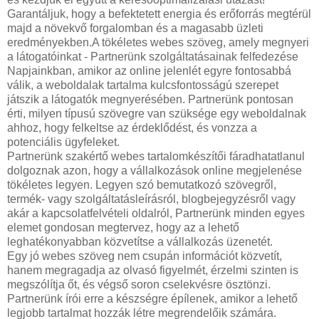
Garantáljuk, hogy a befektetett energia és erőforrás megtérül
majd a növekvő forgalomban és a magasabb üzleti
eredményekben.A tökéletes webes szöveg, amely megnyeri
a látogatóinkat - Partnerünk szolgáltatásainak felfedezése
Napjainkban, amikor az online jelenlét egyre fontosabbá
válik, a weboldalak tartalma kulcsfontosságú szerepet
játszik a látogatók megnyerésében. Partnerünk pontosan
érti, milyen típusú szövegre van szüksége egy weboldalnak
ahhoz, hogy felkeltse az érdeklődést, és vonzza a
potenciális ügyfeleket.
Partnerünk szakértő webes tartalomkészítői fáradhatatlanul
dolgoznak azon, hogy a vállalkozások online megjelenése
tökéletes legyen. Legyen szó bemutatkozó szövegről,
termék- vagy szolgáltatásleírásról, blogbejegyzésről vagy
akár a kapcsolatfelvételi oldalról, Partnerünk minden egyes
elemet gondosan megtervez, hogy az a lehető
leghatékonyabban közvetítse a vállalkozás üzenetét.
Egy jó webes szöveg nem csupán információt közvetít,
hanem megragadja az olvasó figyelmét, érzelmi szinten is
megszólítja őt, és végső soron cselekvésre ösztönzi.
Partnerünk írói erre a készségre épílenek, amikor a lehető
legjobb tartalmat hozzák létre megrendelőik számára.