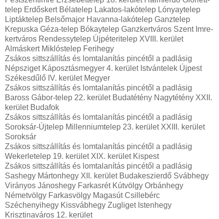
telep Erdőskert Bélatelep Lakatos-lakótelep Lónyaytelep
Liptáktelep Belsőmajor Havanna-lakótelep Ganztelep
Krepuska Géza-telep Bókaytelep Ganzkertváros Szent Imre-
kertváros Rendessytelep Újpéteritelep XVIII. kerület
Almáskert Miklóstelep Ferihegy
Zsákos sittszállítás és lomtalanítás pincétől a padlásig
Népsziget Káposztásmegyer 4. kerület Istvántelek Újpest
Székesdűlő IV. kerület Megyer
Zsákos sittszállítás és lomtalanítás pincétől a padlásig
Baross Gábor-telep 22. kerület Budatétény Nagytétény XXII.
kerület Budafok
Zsákos sittszállítás és lomtalanítás pincétől a padlásig
Soroksár-Újtelep Millenniumtelep 23. kerület XXIII. kerület
Soroksár
Zsákos sittszállítás és lomtalanítás pincétől a padlásig
Wekerletelep 19. kerület XIX. kerület Kispest
Zsákos sittszállítás és lomtalanítás pincétől a padlásig
Sashegy Mártonhegy XII. kerület Budakeszierdő Svábhegy
Virányos Jánoshegy Farkasrét Kútvölgy Orbánhegy
Németvölgy Farkasvölgy Magasút Csillebérc
Széchenyihegy Kissvábhegy Zugliget Istenhegy
Krisztinaváros 12. kerület