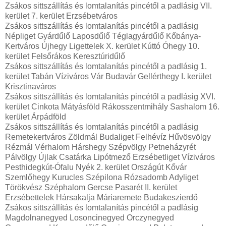
Zsákos sittszállítás és lomtalanítás pincétől a padlásig VII.
kerület 7. kerület Erzsébetváros
Zsákos sittszállítás és lomtalanítás pincétől a padlásig
Népliget Gyárdűlő Laposdűlő Téglagyárdűlő Kőbánya-
Kertváros Újhegy Ligettelek X. kerület Kúttó Óhegy 10.
kerület Felsőrákos Keresztúridűlő
Zsákos sittszállítás és lomtalanítás pincétől a padlásig 1.
kerület Tabán Víziváros Vár Budavár Gellérthegy I. kerület
Krisztinaváros
Zsákos sittszállítás és lomtalanítás pincétől a padlásig XVI.
kerület Cinkota Mátyásföld Rákosszentmihály Sashalom 16.
kerület Árpádföld
Zsákos sittszállítás és lomtalanítás pincétől a padlásig
Remetekertváros Zöldmál Budaliget Felhévíz Hűvösvölgy
Rézmál Vérhalom Hárshegy Szépvölgy Petneházyrét
Pálvölgy Újlak Csatárka Lipótmező Erzsébetliget Víziváros
Pesthidegkút-Ófalu Nyék 2. kerület Országút Kővár
Szemlőhegy Kurucles Szépilona Rózsadomb Adyliget
Törökvész Széphalom Gercse Pasarét II. kerület
Erzsébettelek Hársakalja Máriaremete Budakeszierdő
Zsákos sittszállítás és lomtalanítás pincétől a padlásig
Magdolnanegyed Losoncinegyed Orczynegyed