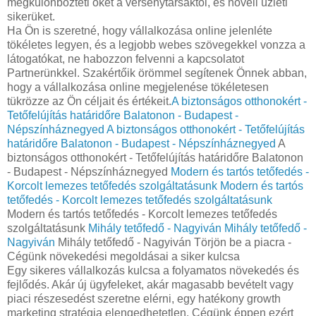
megkülönbözteti őket a versenytársaktól, és növeli üzleti
sikerüket.
Ha Ön is szeretné, hogy vállalkozása online jelenléte
tökéletes legyen, és a legjobb webes szövegekkel vonzza a
látogatókat, ne habozzon felvenni a kapcsolatot
Partnerünkkel. Szakértőik örömmel segítenek Önnek abban,
hogy a vállalkozása online megjelenése tökéletesen
tükrözze az Ön céljait és értékeit.
A biztonságos otthonokért -
Tetőfelújítás határidőre Balatonon - Budapest -
Népszínháznegyed
A biztonságos otthonokért - Tetőfelújítás
határidőre Balatonon - Budapest - Népszínháznegyed
A
biztonságos otthonokért - Tetőfelújítás határidőre Balatonon
- Budapest - Népszínháznegyed
Modern és tartós tetőfedés -
Korcolt lemezes tetőfedés szolgáltatásunk
Modern és tartós
tetőfedés - Korcolt lemezes tetőfedés szolgáltatásunk
Modern és tartós tetőfedés - Korcolt lemezes tetőfedés
szolgáltatásunk
Mihály tetőfedő - Nagyiván
Mihály tetőfedő -
Nagyiván
Mihály tetőfedő - Nagyiván Törjön be a piacra -
Cégünk növekedési megoldásai a siker kulcsa
Egy sikeres vállalkozás kulcsa a folyamatos növekedés és
fejlődés. Akár új ügyfeleket, akár magasabb bevételt vagy
piaci részesedést szeretne elérni, egy hatékony growth
marketing stratégia elengedhetetlen. Cégünk éppen ezért