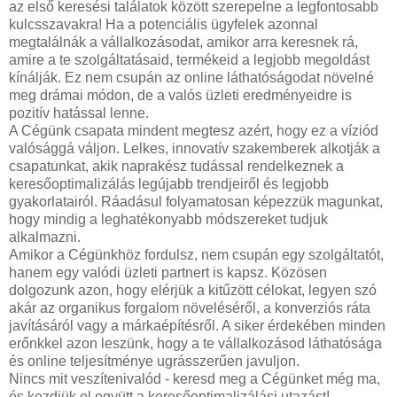
az első keresési találatok között szerepelne a legfontosabb
kulcsszavakra! Ha a potenciális ügyfelek azonnal
megtalálnák a vállalkozásodat, amikor arra keresnek rá,
amire a te szolgáltatásaid, termékeid a legjobb megoldást
kínálják. Ez nem csupán az online láthatóságodat növelné
meg drámai módon, de a valós üzleti eredményeidre is
pozitív hatással lenne.
A Cégünk csapata mindent megtesz azért, hogy ez a víziód
valósággá váljon. Lelkes, innovatív szakemberek alkotják a
csapatunkat, akik naprakész tudással rendelkeznek a
keresőoptimalizálás legújabb trendjeiről és legjobb
gyakorlatairól. Ráadásul folyamatosan képezzük magunkat,
hogy mindig a leghatékonyabb módszereket tudjuk
alkalmazni.
Amikor a Cégünkhöz fordulsz, nem csupán egy szolgáltatót,
hanem egy valódi üzleti partnert is kapsz. Közösen
dolgozunk azon, hogy elérjük a kitűzött célokat, legyen szó
akár az organikus forgalom növeléséről, a konverziós ráta
javításáról vagy a márkaépítésről. A siker érdekében minden
erőnkkel azon leszünk, hogy a te vállalkozásod láthatósága
és online teljesítménye ugrásszerűen javuljon.
Nincs mit veszítenivalód - keresd meg a Cégünket még ma,
és kezdjük el együtt a keresőoptimalizálási utazást!