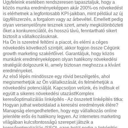
Ügyfeleink esetében rendszeresen tapasztaljuk, hogy a
közös munka eredményeképpen akár 200%-os növekedést
is elérhetnek a legfontosabb KPI-jaikban, mint például az új
ügyfélszerzés, a forgalom vagy az árbevétel. Emellett pedig
olyan versenyelőnyre tesznek szert, amely megkülönbözteti
őket a konkurenciától, és hosszú távú, fenntartható sikert
biztosít a vállalkozásuknak.
Ha Ön is szeretné feltörni a piacot, és elérni a céges
növekedés következő szintjét, akkor fogjon össze Cégünk
growth marketing szakértőivel. Garantáljuk, hogy közös
munkánk eredményeképpen olyan hatékony növekedési
stratégiát dolgozunk ki, amely biztosan meghozza a kívánt
eredményeket.
Az első lépés mindössze egy rövid beszélgetés, ahol
megismerhetjük az Ön vállalkozását, és felmérhetjük a
növekedési potenciálját. Kapcsoljon velünk, és indítsuk el
együtt a sikeres növekedési utazást!Komplex
keresőoptimalizálás linképítés - Az összetett linképítés titka:
Hogyan juthat weboldalad a keresési eredmények élére?
Manapság elengedhetetlen, hogy egy vállalkozás online
jelenléte erős és hatékony legyen. Az internetes marketing
világában kulcsfontosságú szerepet játszik a
keresőoptimalizálás (SEO), ezen belül pedig a linképítés.