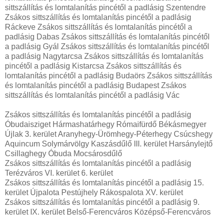
sittszállítás és lomtalanítás pincétől a padlásig Szentendre
Zsákos sittszállítás és lomtalanítás pincétől a padlásig
Ráckeve Zsákos sittszállítás és lomtalanítás pincétől a
padlásig Dabas Zsákos sittszállítás és lomtalanítás pincétől
a padlásig Gyál Zsákos sittszállítás és lomtalanítás pincétől
a padlásig Nagytarcsa Zsákos sittszállítás és lomtalanítás
pincétől a padlásig Kistarcsa Zsákos sittszállítás és
lomtalanítás pincétől a padlásig Budaörs Zsákos sittszállítás
és lomtalanítás pincétől a padlásig Budapest Zsákos
sittszállítás és lomtalanítás pincétől a padlásig Vác
Zsákos sittszállítás és lomtalanítás pincétől a padlásig
Óbudaisziget Hármashatárhegy Rómaifürdő Békásmegyer
Újlak 3. kerület Aranyhegy-Ürömhegy-Péterhegy Csúcshegy
Aquincum Solymárvölgy Kaszásdűlő III. kerület Harsánylejtő
Csillaghegy Óbuda Mocsárosdűlő
Zsákos sittszállítás és lomtalanítás pincétől a padlásig
Terézváros VI. kerület 6. kerület
Zsákos sittszállítás és lomtalanítás pincétől a padlásig 15.
kerület Újpalota Pestújhely Rákospalota XV. kerület
Zsákos sittszállítás és lomtalanítás pincétől a padlásig 9.
kerület IX. kerület Belső-Ferencváros Középső-Ferencváros