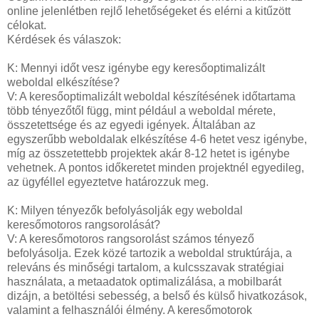
online jelenlétben rejlő lehetőségeket és elérni a kitűzött
célokat.
Kérdések és válaszok:
K: Mennyi időt vesz igénybe egy keresőoptimalizált
weboldal elkészítése?
V: A keresőoptimalizált weboldal készítésének időtartama
több tényezőtől függ, mint például a weboldal mérete,
összetettsége és az egyedi igények. Általában az
egyszerűbb weboldalak elkészítése 4-6 hetet vesz igénybe,
míg az összetettebb projektek akár 8-12 hetet is igénybe
vehetnek. A pontos időkeretet minden projektnél egyedileg,
az ügyféllel egyeztetve határozzuk meg.
K: Milyen tényezők befolyásolják egy weboldal
keresőmotoros rangsorolását?
V: A keresőmotoros rangsorolást számos tényező
befolyásolja. Ezek közé tartozik a weboldal struktúrája, a
releváns és minőségi tartalom, a kulcsszavak stratégiai
használata, a metaadatok optimalizálása, a mobilbarát
dizájn, a betöltési sebesség, a belső és külső hivatkozások,
valamint a felhasználói élmény. A keresőmotorok