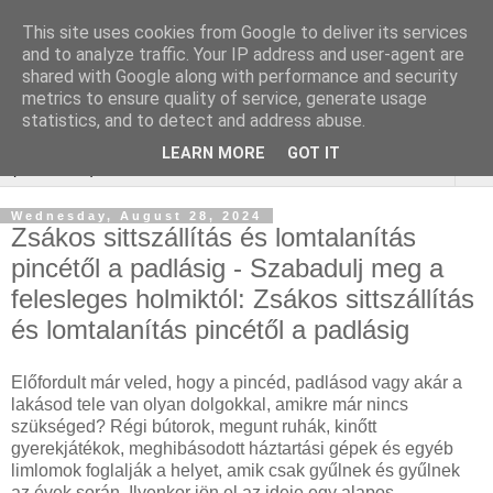
This site uses cookies from Google to deliver its services
WordPress SEO
and to analyze traffic. Your IP address and user-agent are
shared with Google along with performance and security
ügynökség
metrics to ensure quality of service, generate usage
statistics, and to detect and address abuse.
LEARN MORE
GOT IT
▼
Wednesday, August 28, 2024
Zsákos sittszállítás és lomtalanítás
pincétől a padlásig - Szabadulj meg a
felesleges holmiktól: Zsákos sittszállítás
és lomtalanítás pincétől a padlásig
Előfordult már veled, hogy a pincéd, padlásod vagy akár a
lakásod tele van olyan dolgokkal, amikre már nincs
szükséged? Régi bútorok, megunt ruhák, kinőtt
gyerekjátékok, meghibásodott háztartási gépek és egyéb
limlomok foglalják a helyet, amik csak gyűlnek és gyűlnek
az évek során. Ilyenkor jön el az ideje egy alapos