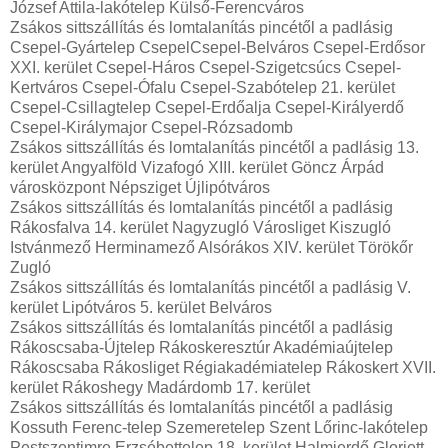
József Attila-lakótelep Külső-Ferencváros
Zsákos sittszállítás és lomtalanítás pincétől a padlásig
Csepel-Gyártelep CsepelCsepel-Belváros Csepel-Erdősor
XXI. kerület Csepel-Háros Csepel-Szigetcsúcs Csepel-
Kertváros Csepel-Ófalu Csepel-Szabótelep 21. kerület
Csepel-Csillagtelep Csepel-Erdőalja Csepel-Királyerdő
Csepel-Királymajor Csepel-Rózsadomb
Zsákos sittszállítás és lomtalanítás pincétől a padlásig 13.
kerület Angyalföld Vizafogó XIII. kerület Göncz Árpád
városközpont Népsziget Újlipótváros
Zsákos sittszállítás és lomtalanítás pincétől a padlásig
Rákosfalva 14. kerület Nagyzugló Városliget Kiszugló
Istvánmező Herminamező Alsórákos XIV. kerület Törökőr
Zugló
Zsákos sittszállítás és lomtalanítás pincétől a padlásig V.
kerület Lipótváros 5. kerület Belváros
Zsákos sittszállítás és lomtalanítás pincétől a padlásig
Rákoscsaba-Újtelep Rákoskeresztúr Akadémiaújtelep
Rákoscsaba Rákosliget Régiakadémiatelep Rákoskert XVII.
kerület Rákoshegy Madárdomb 17. kerület
Zsákos sittszállítás és lomtalanítás pincétől a padlásig
Kossuth Ferenc-telep Szemeretelep Szent Lőrinc-lakótelep
Pestszentimre Erzsébettelep 18. kerület Halmierdő Gloriett-