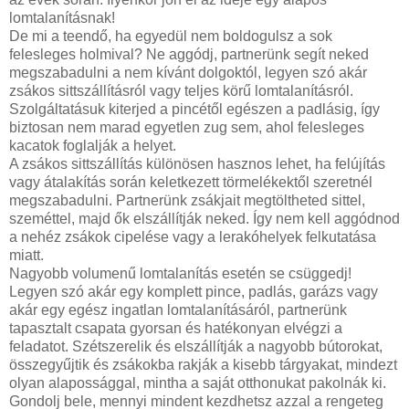
lomtalanításnak!
De mi a teendő, ha egyedül nem boldogulsz a sok
felesleges holmival? Ne aggódj, partnerünk segít neked
megszabadulni a nem kívánt dolgoktól, legyen szó akár
zsákos sittszállításról vagy teljes körű lomtalanításról.
Szolgáltatásuk kiterjed a pincétől egészen a padlásig, így
biztosan nem marad egyetlen zug sem, ahol felesleges
kacatok foglalják a helyet.
A zsákos sittszállítás különösen hasznos lehet, ha felújítás
vagy átalakítás során keletkezett törmelékektől szeretnél
megszabadulni. Partnerünk zsákjait megtöltheted sittel,
szeméttel, majd ők elszállítják neked. Így nem kell aggódnod
a nehéz zsákok cipelése vagy a lerakóhelyek felkutatása
miatt.
Nagyobb volumenű lomtalanítás esetén se csüggedj!
Legyen szó akár egy komplett pince, padlás, garázs vagy
akár egy egész ingatlan lomtalanításáról, partnerünk
tapasztalt csapata gyorsan és hatékonyan elvégzi a
feladatot. Szétszerelik és elszállítják a nagyobb bútorokat,
összegyűjtik és zsákokba rakják a kisebb tárgyakat, mindezt
olyan alapossággal, mintha a saját otthonukat pakolnák ki.
Gondolj bele, mennyi mindent kezdhetsz azzal a rengeteg