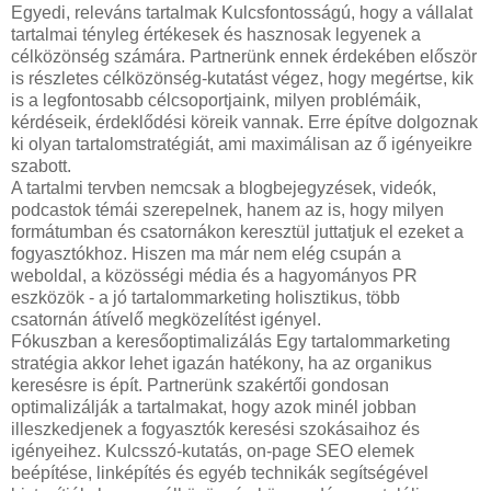
Egyedi, releváns tartalmak Kulcsfontosságú, hogy a vállalat
tartalmai tényleg értékesek és hasznosak legyenek a
célközönség számára. Partnerünk ennek érdekében először
is részletes célközönség-kutatást végez, hogy megértse, kik
is a legfontosabb célcsoportjaink, milyen problémáik,
kérdéseik, érdeklődési köreik vannak. Erre építve dolgoznak
ki olyan tartalomstratégiát, ami maximálisan az ő igényeikre
szabott.
A tartalmi tervben nemcsak a blogbejegyzések, videók,
podcastok témái szerepelnek, hanem az is, hogy milyen
formátumban és csatornákon keresztül juttatjuk el ezeket a
fogyasztókhoz. Hiszen ma már nem elég csupán a
weboldal, a közösségi média és a hagyományos PR
eszközök - a jó tartalommarketing holisztikus, több
csatornán átívelő megközelítést igényel.
Fókuszban a keresőoptimalizálás Egy tartalommarketing
stratégia akkor lehet igazán hatékony, ha az organikus
keresésre is épít. Partnerünk szakértői gondosan
optimalizálják a tartalmakat, hogy azok minél jobban
illeszkedjenek a fogyasztók keresési szokásaihoz és
igényeihez. Kulcsszó-kutatás, on-page SEO elemek
beépítése, linképítés és egyéb technikák segítségével