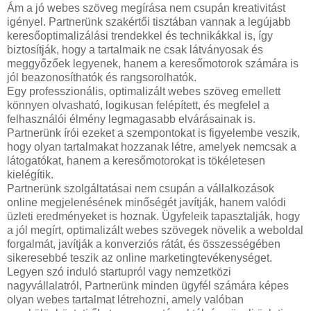
Ám a jó webes szöveg megírása nem csupán kreativitást
igényel. Partnerünk szakértői tisztában vannak a legújabb
keresőoptimalizálási trendekkel és technikákkal is, így
biztosítják, hogy a tartalmaik ne csak látványosak és
meggyőzőek legyenek, hanem a keresőmotorok számára is
jól beazonosíthatók és rangsorolhatók.
Egy professzionális, optimalizált webes szöveg emellett
könnyen olvasható, logikusan felépített, és megfelel a
felhasználói élmény legmagasabb elvárásainak is.
Partnerünk írói ezeket a szempontokat is figyelembe veszik,
hogy olyan tartalmakat hozzanak létre, amelyek nemcsak a
látogatókat, hanem a keresőmotorokat is tökéletesen
kielégítik.
Partnerünk szolgáltatásai nem csupán a vállalkozások
online megjelenésének minőségét javítják, hanem valódi
üzleti eredményeket is hoznak. Ügyfeleik tapasztalják, hogy
a jól megírt, optimalizált webes szövegek növelik a weboldal
forgalmát, javítják a konverziós rátát, és összességében
sikeresebbé teszik az online marketingtevékenységet.
Legyen szó induló startupról vagy nemzetközi
nagyvállalatról, Partnerünk minden ügyfél számára képes
olyan webes tartalmat létrehozni, amely valóban