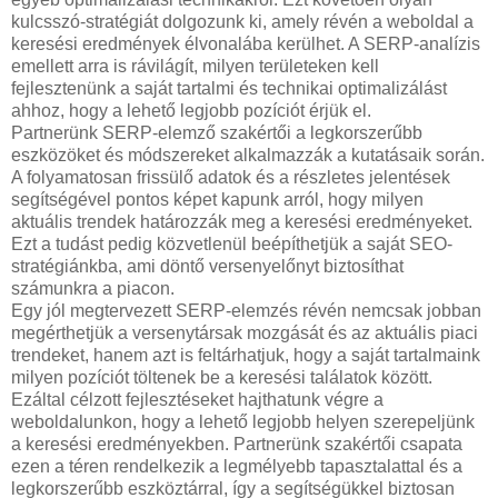
kulcsszó-stratégiát dolgozunk ki, amely révén a weboldal a
keresési eredmények élvonalába kerülhet. A SERP-analízis
emellett arra is rávilágít, milyen területeken kell
fejlesztenünk a saját tartalmi és technikai optimalizálást
ahhoz, hogy a lehető legjobb pozíciót érjük el.
Partnerünk SERP-elemző szakértői a legkorszerűbb
eszközöket és módszereket alkalmazzák a kutatásaik során.
A folyamatosan frissülő adatok és a részletes jelentések
segítségével pontos képet kapunk arról, hogy milyen
aktuális trendek határozzák meg a keresési eredményeket.
Ezt a tudást pedig közvetlenül beépíthetjük a saját SEO-
stratégiánkba, ami döntő versenyelőnyt biztosíthat
számunkra a piacon.
Egy jól megtervezett SERP-elemzés révén nemcsak jobban
megérthetjük a versenytársak mozgását és az aktuális piaci
trendeket, hanem azt is feltárhatjuk, hogy a saját tartalmaink
milyen pozíciót töltenek be a keresési találatok között.
Ezáltal célzott fejlesztéseket hajthatunk végre a
weboldalunkon, hogy a lehető legjobb helyen szerepeljünk
a keresési eredményekben. Partnerünk szakértői csapata
ezen a téren rendelkezik a legmélyebb tapasztalattal és a
legkorszerűbb eszköztárral, így a segítségükkel biztosan