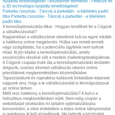
nyújtotta lehetőségeket!
Térszkenner bérmérés - Fedezze fel
a 3D technológia nyújtotta lehetőségeket!
Parketta csiszolás - Táncolj a parkettán - a tökéletes padló
titka
Parketta csiszolás - Táncolj a parkettán - a tökéletes
padló titka
A keresőoptimalizálás titkai - Hogyan lendítheti fel a Cégünk
a vállalkozásodat?
Napjainkban a vállalkozások sikerének kulcsa egyre inkább
a hatékony online megjelenés. Hiába van remek termék
vagy szolgáltatás, ha a potenciális ügyfelek nem tudnak
rólad. Itt jön képbe a keresőoptimalizálás, amely
esszenciális részévé vált a modern marketingstratégiáknak.
A Cégünk csapata évek óta a keresőoptimalizálás területén
dolgozik, számos elismert vállalkozás sikeres online
jelenlétének megteremtésében közreműködve.
Tapasztalatunk és naprakész tudásunk birtokában képesek
vagyunk arra, hogy a te vállalkozásodat is felvirágoztassuk
az online térben.
Mitől lesz hatékony a keresőoptimalizálás? A kulcs a
holisztikus megközelítésben rejlik. Nem elég csupán a
weboldalad strukturális és tartalmi optimalizálására
koncentrálni, a siker érdekében a teljes online lábnyomodat
is gondosan át kell vizsgálnunk. Ide tartozik a közösségi