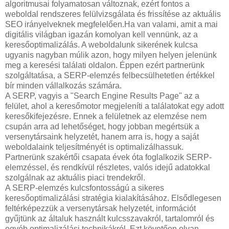
algoritmusai folyamatosan változnak, ezért fontos a
weboldal rendszeres felülvizsgálata és frissítése az aktuális
SEO irányelveknek megfelelően.Ha van valami, amit a mai
digitális világban igazán komolyan kell vennünk, az a
keresőoptimalizálás. A weboldalunk sikerének kulcsa
ugyanis nagyban múlik azon, hogy milyen helyen jelenünk
meg a keresési találati oldalon. Éppen ezért partnerünk
szolgáltatása, a SERP-elemzés felbecsülhetetlen értékkel
bír minden vállalkozás számára.
A SERP, vagyis a "Search Engine Results Page" az a
felület, ahol a keresőmotor megjeleníti a találatokat egy adott
keresőkifejezésre. Ennek a felületnek az elemzése nem
csupán arra ad lehetőséget, hogy jobban megértsük a
versenytársaink helyzetét, hanem arra is, hogy a saját
weboldalaink teljesítményét is optimalizálhassuk.
Partnerünk szakértői csapata évek óta foglalkozik SERP-
elemzéssel, és rendkívül részletes, valós idejű adatokkal
szolgálnak az aktuális piaci trendekről.
A SERP-elemzés kulcsfontosságú a sikeres
keresőoptimalizálási stratégia kialakításához. Elsődlegesen
feltérképezzük a versenytársak helyzetét, információt
gyűjtünk az általuk használt kulcsszavakról, tartalomról és
egyéb optimalizálási technikákról. Ezt követően olyan