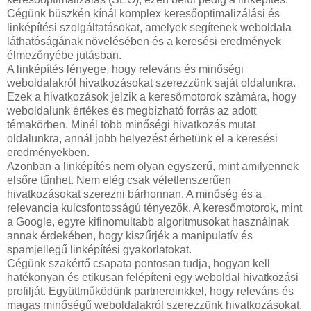
Cégünk büszkén kínál komplex keresőoptimalizálási és
linképítési szolgáltatásokat, amelyek segítenek weboldala
láthatóságának növelésében és a keresési eredmények
élmezőnyébe jutásban.
A linképítés lényege, hogy releváns és minőségi
weboldalakról hivatkozásokat szerezzünk saját oldalunkra.
Ezek a hivatkozások jelzik a keresőmotorok számára, hogy
weboldalunk értékes és megbízható forrás az adott
témakörben. Minél több minőségi hivatkozás mutat
oldalunkra, annál jobb helyezést érhetünk el a keresési
eredményekben.
Azonban a linképítés nem olyan egyszerű, mint amilyennek
elsőre tűnhet. Nem elég csak véletlenszerűen
hivatkozásokat szerezni bárhonnan. A minőség és a
relevancia kulcsfontosságú tényezők. A keresőmotorok, mint
a Google, egyre kifinomultabb algoritmusokat használnak
annak érdekében, hogy kiszűrjék a manipulatív és
spamjellegű linképítési gyakorlatokat.
Cégünk szakértő csapata pontosan tudja, hogyan kell
hatékonyan és etikusan felépíteni egy weboldal hivatkozási
profilját. Együttműködünk partnereinkkel, hogy releváns és
magas minőségű weboldalakról szerezzünk hivatkozásokat.