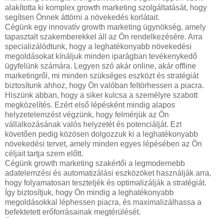
alakította ki komplex growth marketing szolgáltatását, hogy
segítsen Önnek áttörni a növekedés korlátait.
Cégünk egy innovatív growth marketing ügynökség, amely
tapasztalt szakemberekkel áll az Ön rendelkezésére. Arra
specializálódtunk, hogy a leghatékonyabb növekedési
megoldásokat kínáljuk minden iparágban tevékenykedő
ügyfelünk számára. Legyen szó akár online, akár offline
marketingről, mi minden szükséges eszközt és stratégiát
biztosítunk ahhoz, hogy Ön valóban feltörhessen a piacra.
Hiszünk abban, hogy a siker kulcsa a személyre szabott
megközelítés. Ezért első lépésként mindig alapos
helyzetelemzést végzünk, hogy felmérjük az Ön
vállalkozásának valós helyzetét és potenciálját. Ezt
követően pedig közösen dolgozzuk ki a leghatékonyabb
növekedési tervet, amely minden egyes lépésében az Ön
céljait tartja szem előtt.
Cégünk growth marketing szakértői a legmodernebb
adatelemzési és automatizálási eszközöket használják arra,
hogy folyamatosan teszteljék és optimalizálják a stratégiát.
Így biztosítjuk, hogy Ön mindig a leghatékonyabb
megoldásokkal léphessen piacra, és maximalizálhassa a
befektetett erőforrásainak megtérülését.