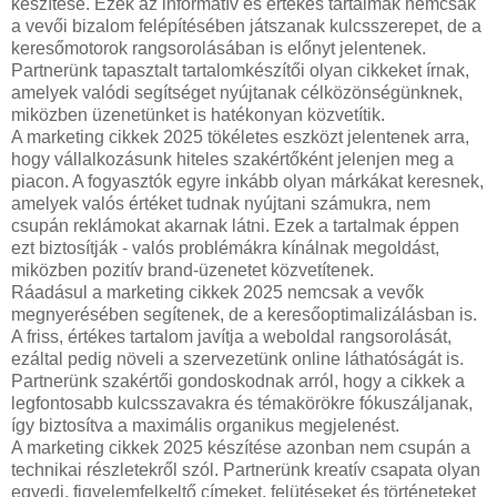
készítése. Ezek az informatív és értékes tartalmak nemcsak
a vevői bizalom felépítésében játszanak kulcsszerepet, de a
keresőmotorok rangsorolásában is előnyt jelentenek.
Partnerünk tapasztalt tartalomkészítői olyan cikkeket írnak,
amelyek valódi segítséget nyújtanak célközönségünknek,
miközben üzenetünket is hatékonyan közvetítik.
A marketing cikkek 2025 tökéletes eszközt jelentenek arra,
hogy vállalkozásunk hiteles szakértőként jelenjen meg a
piacon. A fogyasztók egyre inkább olyan márkákat keresnek,
amelyek valós értéket tudnak nyújtani számukra, nem
csupán reklámokat akarnak látni. Ezek a tartalmak éppen
ezt biztosítják - valós problémákra kínálnak megoldást,
miközben pozitív brand-üzenetet közvetítenek.
Ráadásul a marketing cikkek 2025 nemcsak a vevők
megnyerésében segítenek, de a keresőoptimalizálásban is.
A friss, értékes tartalom javítja a weboldal rangsorolását,
ezáltal pedig növeli a szervezetünk online láthatóságát is.
Partnerünk szakértői gondoskodnak arról, hogy a cikkek a
legfontosabb kulcsszavakra és témakörökre fókuszáljanak,
így biztosítva a maximális organikus megjelenést.
A marketing cikkek 2025 készítése azonban nem csupán a
technikai részletekről szól. Partnerünk kreatív csapata olyan
egyedi, figyelemfelkeltő címeket, felütéseket és történeteket