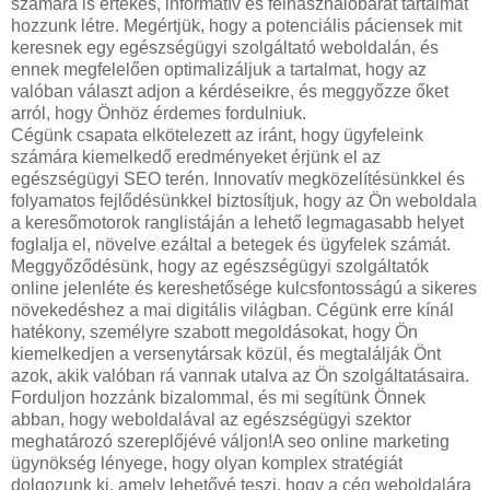
számára is értékes, informatív és felhasználóbarát tartalmat
hozzunk létre. Megértjük, hogy a potenciális páciensek mit
keresnek egy egészségügyi szolgáltató weboldalán, és
ennek megfelelően optimalizáljuk a tartalmat, hogy az
valóban választ adjon a kérdéseikre, és meggyőzze őket
arról, hogy Önhöz érdemes fordulniuk.
Cégünk csapata elkötelezett az iránt, hogy ügyfeleink
számára kiemelkedő eredményeket érjünk el az
egészségügyi SEO terén. Innovatív megközelítésünkkel és
folyamatos fejlődésünkkel biztosítjuk, hogy az Ön weboldala
a keresőmotorok ranglistáján a lehető legmagasabb helyet
foglalja el, növelve ezáltal a betegek és ügyfelek számát.
Meggyőződésünk, hogy az egészségügyi szolgáltatók
online jelenléte és kereshetősége kulcsfontosságú a sikeres
növekedéshez a mai digitális világban. Cégünk erre kínál
hatékony, személyre szabott megoldásokat, hogy Ön
kiemelkedjen a versenytársak közül, és megtalálják Önt
azok, akik valóban rá vannak utalva az Ön szolgáltatásaira.
Forduljon hozzánk bizalommal, és mi segítünk Önnek
abban, hogy weboldalával az egészségügyi szektor
meghatározó szereplőjévé váljon!A seo online marketing
ügynökség lényege, hogy olyan komplex stratégiát
dolgozunk ki, amely lehetővé teszi, hogy a cég weboldalára