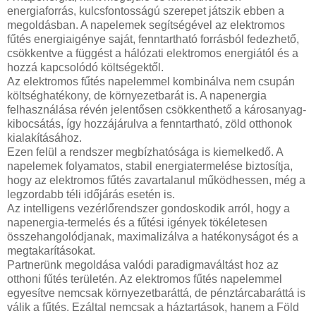
energiaforrás, kulcsfontosságú szerepet játszik ebben a
megoldásban. A napelemek segítségével az elektromos
fűtés energiaigénye saját, fenntartható forrásból fedezhető,
csökkentve a függést a hálózati elektromos energiától és a
hozzá kapcsolódó költségektől.
Az elektromos fűtés napelemmel kombinálva nem csupán
költséghatékony, de környezetbarát is. A napenergia
felhasználása révén jelentősen csökkenthető a károsanyag-
kibocsátás, így hozzájárulva a fenntartható, zöld otthonok
kialakításához.
Ezen felül a rendszer megbízhatósága is kiemelkedő. A
napelemek folyamatos, stabil energiatermelése biztosítja,
hogy az elektromos fűtés zavartalanul működhessen, még a
legzordabb téli időjárás esetén is.
Az intelligens vezérlőrendszer gondoskodik arról, hogy a
napenergia-termelés és a fűtési igények tökéletesen
összehangolódjanak, maximalizálva a hatékonyságot és a
megtakarításokat.
Partnerünk megoldása valódi paradigmaváltást hoz az
otthoni fűtés területén. Az elektromos fűtés napelemmel
egyesítve nemcsak környezetbaráttá, de pénztárcabaráttá is
válik a fűtés. Ezáltal nemcsak a háztartások, hanem a Föld