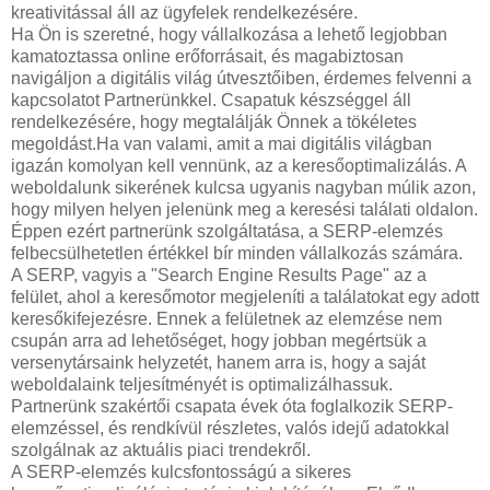
kreativitással áll az ügyfelek rendelkezésére.
Ha Ön is szeretné, hogy vállalkozása a lehető legjobban
kamatoztassa online erőforrásait, és magabiztosan
navigáljon a digitális világ útvesztőiben, érdemes felvenni a
kapcsolatot Partnerünkkel. Csapatuk készséggel áll
rendelkezésére, hogy megtalálják Önnek a tökéletes
megoldást.Ha van valami, amit a mai digitális világban
igazán komolyan kell vennünk, az a keresőoptimalizálás. A
weboldalunk sikerének kulcsa ugyanis nagyban múlik azon,
hogy milyen helyen jelenünk meg a keresési találati oldalon.
Éppen ezért partnerünk szolgáltatása, a SERP-elemzés
felbecsülhetetlen értékkel bír minden vállalkozás számára.
A SERP, vagyis a "Search Engine Results Page" az a
felület, ahol a keresőmotor megjeleníti a találatokat egy adott
keresőkifejezésre. Ennek a felületnek az elemzése nem
csupán arra ad lehetőséget, hogy jobban megértsük a
versenytársaink helyzetét, hanem arra is, hogy a saját
weboldalaink teljesítményét is optimalizálhassuk.
Partnerünk szakértői csapata évek óta foglalkozik SERP-
elemzéssel, és rendkívül részletes, valós idejű adatokkal
szolgálnak az aktuális piaci trendekről.
A SERP-elemzés kulcsfontosságú a sikeres