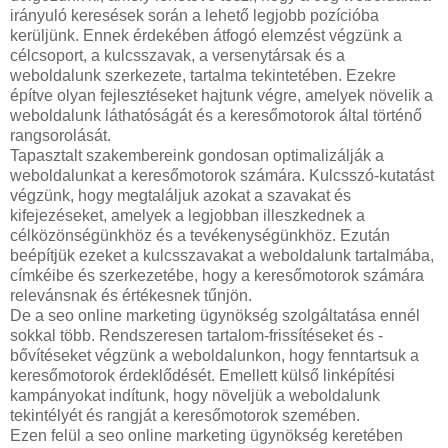
irányuló keresések során a lehető legjobb pozícióba
kerüljünk. Ennek érdekében átfogó elemzést végzünk a
célcsoport, a kulcsszavak, a versenytársak és a
weboldalunk szerkezete, tartalma tekintetében. Ezekre
építve olyan fejlesztéseket hajtunk végre, amelyek növelik a
weboldalunk láthatóságát és a keresőmotorok által történő
rangsorolását.
Tapasztalt szakembereink gondosan optimalizálják a
weboldalunkat a keresőmotorok számára. Kulcsszó-kutatást
végzünk, hogy megtaláljuk azokat a szavakat és
kifejezéseket, amelyek a legjobban illeszkednek a
célközönségünkhöz és a tevékenységünkhöz. Ezután
beépítjük ezeket a kulcsszavakat a weboldalunk tartalmába,
címkéibe és szerkezetébe, hogy a keresőmotorok számára
relevánsnak és értékesnek tűnjön.
De a seo online marketing ügynökség szolgáltatása ennél
sokkal több. Rendszeresen tartalom-frissítéseket és -
bővítéseket végzünk a weboldalunkon, hogy fenntartsuk a
keresőmotorok érdeklődését. Emellett külső linképítési
kampányokat indítunk, hogy növeljük a weboldalunk
tekintélyét és rangját a keresőmotorok szemében.
Ezen felül a seo online marketing ügynökség keretében