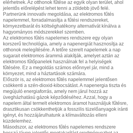
elérhetnek. Az otthonok fűtése az egyik olyan terület, ahol
jelentős előrelépést lehet tenni a zöldebb jövő felé.
Partnerünk innovatív megoldása, az elektromos fűtés
napelemmel, forradalmasítja a fűtési rendszereket,
környezetbarát és költséghatékony alternatívát kínálva a
hagyományos módszerekkel szemben.
Az elektromos fűtés napelemes rendszere egy olyan
korszerű technológia, amely a napenergiát hasznosítja az
otthonok melegítésére. A tetőre szerelt napelemek a nap
sugarait elektromos árammá alakítják, amelyet aztán az
elektromos fűtőpanelek használnak fel a helyiségek
fűtésére. Ez a megoldás számos előnnyel jár, mind a
környezet, mind a háztartások számára.
Először is, az elektromos fűtés napelemmel jelentősen
csökkenti a szén-dioxid-kibocsátást. A napenergia tiszta és
megújuló energiaforrás, amely nem járul hozzá az
üvegházhatású gázok képződéséhez. Azzal, hogy a
napelem által termelt elektromos áramot használjuk fűtésre,
drasztikusan csökkenthetjük a fosszilis tüzelőanyagok iránti
igényt, és hozzájárulhatunk a klímaváltozás elleni
küzdelemhez.
Másodszor, az elektromos fűtés napelemes rendszere
hosszú távon jelentős megtakarítást eredményezhet az