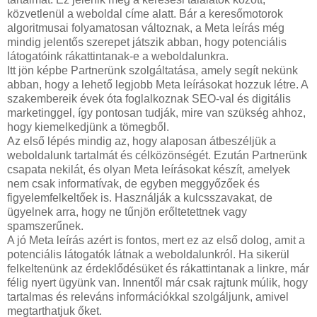
közvetlenül a weboldal címe alatt. Bár a keresőmotorok
algoritmusai folyamatosan változnak, a Meta leírás még
mindig jelentős szerepet játszik abban, hogy potenciális
látogatóink rákattintanak-e a weboldalunkra.
Itt jön képbe Partnerünk szolgáltatása, amely segít nekünk
abban, hogy a lehető legjobb Meta leírásokat hozzuk létre. A
szakembereik évek óta foglalkoznak SEO-val és digitális
marketinggel, így pontosan tudják, mire van szükség ahhoz,
hogy kiemelkedjünk a tömegből.
Az első lépés mindig az, hogy alaposan átbeszéljük a
weboldalunk tartalmát és célközönségét. Ezután Partnerünk
csapata nekilát, és olyan Meta leírásokat készít, amelyek
nem csak informatívak, de egyben meggyőzőek és
figyelemfelkeltőek is. Használják a kulcsszavakat, de
ügyelnek arra, hogy ne tűnjön erőltetettnek vagy
spamszerűnek.
A jó Meta leírás azért is fontos, mert ez az első dolog, amit a
potenciális látogatók látnak a weboldalunkról. Ha sikerül
felkeltenünk az érdeklődésüket és rákattintanak a linkre, már
félig nyert ügyünk van. Innentől már csak rajtunk múlik, hogy
tartalmas és releváns információkkal szolgáljunk, amivel
megtarthatjuk őket.