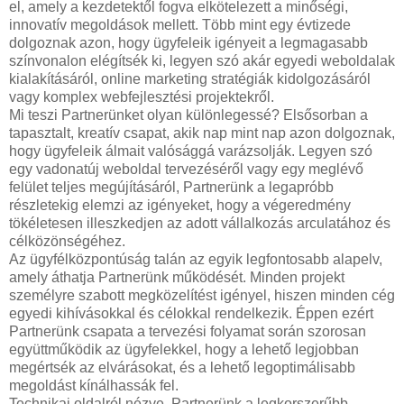
el, amely a kezdetektől fogva elkötelezett a minőségi,
innovatív megoldások mellett. Több mint egy évtizede
dolgoznak azon, hogy ügyfeleik igényeit a legmagasabb
színvonalon elégítsék ki, legyen szó akár egyedi weboldalak
kialakításáról, online marketing stratégiák kidolgozásáról
vagy komplex webfejlesztési projektekről.
Mi teszi Partnerünket olyan különlegessé? Elsősorban a
tapasztalt, kreatív csapat, akik nap mint nap azon dolgoznak,
hogy ügyfeleik álmait valósággá varázsolják. Legyen szó
egy vadonatúj weboldal tervezéséről vagy egy meglévő
felület teljes megújításáról, Partnerünk a legapróbb
részletekig elemzi az igényeket, hogy a végeredmény
tökéletesen illeszkedjen az adott vállalkozás arculatához és
célközönségéhez.
Az ügyfélközpontúság talán az egyik legfontosabb alapelv,
amely áthatja Partnerünk működését. Minden projekt
személyre szabott megközelítést igényel, hiszen minden cég
egyedi kihívásokkal és célokkal rendelkezik. Éppen ezért
Partnerünk csapata a tervezési folyamat során szorosan
együttműködik az ügyfelekkel, hogy a lehető legjobban
megértsék az elvárásokat, és a lehető legoptimálisabb
megoldást kínálhassák fel.
Technikai oldalról nézve, Partnerünk a legkorszerűbb