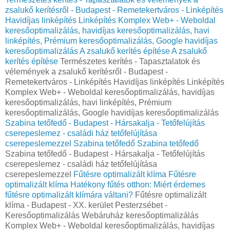
zsalukő kerítésről - Budapest - Remetekertváros - Linképítés
Havidíjas linképítés Linképítés Komplex Web+ - Weboldal
keresőoptimalizálás, havidíjas keresőoptimalizálás, havi
linképítés, Prémium keresőoptimalizálás, Google havidíjas
keresőoptimalizálás
A zsalukő kerítés építése
A zsalukő
kerítés építése
Természetes kerítés - Tapasztalatok és
vélemények a zsalukő kerítésről - Budapest -
Remetekertváros - Linképítés Havidíjas linképítés Linképítés
Komplex Web+ - Weboldal keresőoptimalizálás, havidíjas
keresőoptimalizálás, havi linképítés, Prémium
keresőoptimalizálás, Google havidíjas keresőoptimalizálás
Szabina tetőfedő - Budapest - Hársakalja - Tetőfelújítás
cserepeslemez - családi ház tetőfelújítása
cserepeslemezzel
Szabina tetőfedő
Szabina tetőfedő
Szabina tetőfedő - Budapest - Hársakalja - Tetőfelújítás
cserepeslemez - családi ház tetőfelújítása
cserepeslemezzel
Fűtésre optimalizált klíma
Fűtésre
optimalizált klíma
Hatékony fűtés otthon: Miért érdemes
fűtésre optimalizált klímára váltani?
Fűtésre optimalizált
klíma - Budapest - XX. kerület Pesterzsébet -
Keresőoptimalizálás Webáruház keresőoptimalizálás
Komplex Web+ - Weboldal keresőoptimalizálás, havidíjas