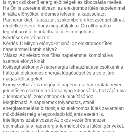
is nyer: csökkenő energiaköltségek és kibocsátás mellett.
Ha Ön is szeretné élvezni az elektromos fűtés napelemmel
kínálta előnyöket, érdemes felvenni a kapcsolatot
Partnerünkkel. Tapasztalt szakembereik készséggel állnak
rendelkezésére, hogy megtalálják az Ön otthonához
legjobban illő, fenntartható fűtési megoldást.
Kérdések és válaszok:
Kérdés 1: Milyen előnyöket kínál az elektromos fűtés
napelemmel kombinálva?
Válasz: Az elektromos fűtés napelemmel kombinálva
számos előnyt kínál:
Költséghatékony: A napenergia felhasználása csökkenti a
hálózati elektromos energia függőséget és a vele járó
magas költségeket.
Környezetbarát: A megújuló napenergia használata révén
jelentősen csökken a károsanyag-kibocsátás, hozzájárulva
a fenntartható, zöld otthonok kialakításához.
Megbízható: A napelemek folyamatos, stabil
energiatermelése biztosítja az elektromos fűtés zavartalan
működését még a legzordabb időjárás esetén is.
Intelligens szabályozás: Az okos vezérlőrendszer
optimalizálja a napenergia-termelést és a fűtési igényeket,
maximalizálva a hatékonyságot és a megtakarításokat.