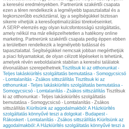
a keresési eredményekben. Partnerünk szakértői csapata
ezen a téren rendelkezik a legmélyebb tapasztalattal és a
legkorszerűbb eszköztárral, így a segítségükkel biztosan
sikerre vihetjük a keresőoptimalizálási törekvéseinket.
A SERP-elemzés egy olyan kulcsfontosságú szolgáltatás,
amely nélkül ma már elképzelhetetlen a hatékony online
marketing. Partnerünk szakértői csapata pedig éppen ebben
a területben rendelkezik a legmélyebb tudással és
tapasztalattal. Segítségükkel nemcsak jobban megérthetjük
a piaci folyamatokat, de olyan célzott lépéseket is tehetünk,
amelyek révén weboldalaink stabilan a keresési találatok
élvonalában szerepelhetnek.
Tisztítsuk ki az otthonunkat -
Teljes lakáskiürítés szolgáltatás bemutatása - Somogycsicsó
- Lomtalanítás - Zsákos sittszállítás
Tisztítsuk ki az
otthonunkat - Teljes lakáskiürítés szolgáltatás bemutatása -
Somogycsicsó - Lomtalanítás - Zsákos sittszállítás
Tisztítsuk
ki az otthonunkat - Teljes lakáskiürítés szolgáltatás
bemutatása - Somogycsicsó - Lomtalanítás - Zsákos
sittszállítás
Kiürítsünk az aggodalmakból: A Házkiürítés
szolgáltatás könnyűvé teszi a dolgokat - Budapest -
Rákoskert - Lomtalanítás - Zsákos sittszállítás
Kiürítsünk az
aggodalmakból: A Házkiürítés szolgáltatás könnyűvé teszi a