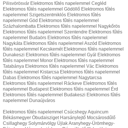
Pilisvörösvár Elektromos fűtés napelemmel Cegléd
Elektromos fűtés napelemmel Gödöllő Elektromos fűtés
napelemmel Szigetszentmiklós Elektromos fűtés
napelemmel Göd Elektromos fűtés napelemmel
Százhalombatta Elektromos fűtés napelemmel Nagykőrös
Elektromos fűtés napelemmel Szentendre Elektromos fűtés
napelemmel Budaörs Elektromos fűtés napelemmel
Nagykáta Elektromos fűtés napelemmel Aszód Elektromos
fűtés napelemmel Kecskemét Elektromos fűtés napelemmel
Dunakeszi Elektromos fűtés napelemmel Gyál Elektromos
fűtés napelemmel Monor Elektromos fűtés napelemmel
Tatabánya Elektromos fűtés napelemmel Vác Elektromos
fűtés napelemmel Kistarcsa Elektromos fűtés napelemmel
Dabas Elektromos fűtés napelemmel Nagytarcsa
Elektromos fűtés napelemmel Ráckeve Elektromos fűtés
napelemmel Budapest Elektromos fűtés napelemmel Érd
Elektromos fűtés napelemmel Budakeszi Elektromos fűtés
napelemmel Dunaújváros
Elektromos fűtés napelemmel Csúcshegy Aquincum
Békásmegyer Óbudaisziget Harsánylejtő Mocsárosdűlő
Csillaghegy Solymárvölgy Újlak Aranyhegy-Ürömhegy-