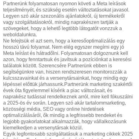
Partnerünk folyamatosan nyomon követi a Meta leírások
teljesítményét, és szükség esetén változtatásokat javasol.
Legyen szó akár szezonális ajánlatokról, új termékekről
vagy szolgáltatásokról, mindig naprakészen tartják a
szövegeket, hogy a lehető legtöbb látogatót vonzzuk a
weboldalunkra.
Ne felejtsük el azt sem, hogy a keresőoptimalizálás egy
hosszú távú folyamat. Nem elég egyszer megírni egy jó
Meta leírást és hátradőlni. Folyamatosan dolgoznunk kell
azon, hogy fenntartsuk és javítsuk a pozíciónkat a keresési
találatok között. Szerencsére Partnerünk ebben is
segítségünkre van, hiszen rendszeresen monitorozzák a
kulcsszavainkat és a versenytársainkat, hogy mindig egy
lépéssel előttük járhassunk.Partnerünk marketing szakértői
évek óta figyelemmel kísérik a piac változásait, és
naprakész tudással rendelkeznek arról, mire kell fókuszálni
a 2025-ös év során. Legyen szó akár tartalommarketing,
közösségi média, SEO vagy online hirdetések
optimalizálásáról, ők mindig a legfrissebb trendeket és
legjobb gyakorlatokat alkalmazzák, hogy vállalkozásunk
kiemelkedjen a versenytársak közül.
Egyik legfontosabb szolgáltatásuk a marketing cikkek 2025