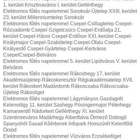
1. kerület Krisztinaváros I. kerület Gellérthegy
Elektromos fűtés napelemmel Soroksár-Újtelep XXIII. kerület
23. kerület Millenniumtelep Soroksár
Elektromos fűtés napelemmel Csepel-Csillagtelep Csepel-
Rózsadomb Csepel-Szigetcsúcs Csepel-Erdőalja 21.
kerület Csepel-Háros Csepel-Erdősor XXI. kerület Csepel-
Királymajor Csepel-Szabótelep Csepel-Ófalu Csepel-
Királyerdő Csepel-Gyártelep Csepel-Kertváros
CsepelCsepel-Belváros
Elektromos fűtés napelemmel 5. kerület Lipótváros V. kerület
Belváros
Elektromos fűtés napelemmel Rákoshegy 17. kerület
Akadémiaújtelep Rákoskeresztúr Régiakadémiatelep XVII.
kerület Rákoskert Madárdomb Rákoscsaba Rákoscsaba-
Újtelep Rákosliget
Elektromos fűtés napelemmel Lágymányos Gazdagrét
Kelenvölgy 11. kerület Sashegy Pösingermajor Péterhegy
Kamaraerdő Nádorkert Gellérthegy XI. kerület
Szentimreváros Madárhegy Albertfalva Őrmező Dobogó
Spanyolrét Sasad Kőérberek Infopark Hosszúrét Kelenföld
Örsöd
Elektromos fűtés napelemmel Víziváros Erzsébetliget