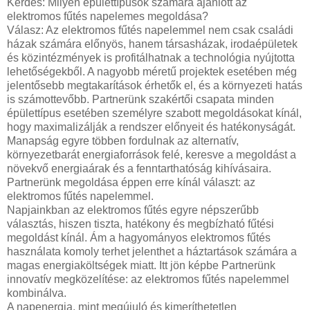
Kérdés: Milyen épülettípusok számára ajánlott az
elektromos fűtés napelemes megoldása?
Válasz: Az elektromos fűtés napelemmel nem csak családi
házak számára előnyös, hanem társasházak, irodaépületek
és közintézmények is profitálhatnak a technológia nyújtotta
lehetőségekből. A nagyobb méretű projektek esetében még
jelentősebb megtakarítások érhetők el, és a környezeti hatás
is számottevőbb. Partnerünk szakértői csapata minden
épülettípus esetében személyre szabott megoldásokat kínál,
hogy maximalizálják a rendszer előnyeit és hatékonyságát.
Manapság egyre többen fordulnak az alternatív,
környezetbarát energiaforrások felé, keresve a megoldást a
növekvő energiaárak és a fenntarthatóság kihívásaira.
Partnerünk megoldása éppen erre kínál választ: az
elektromos fűtés napelemmel.
Napjainkban az elektromos fűtés egyre népszerűbb
választás, hiszen tiszta, hatékony és megbízható fűtési
megoldást kínál. Ám a hagyományos elektromos fűtés
használata komoly terhet jelenthet a háztartások számára a
magas energiaköltségek miatt. Itt jön képbe Partnerünk
innovatív megközelítése: az elektromos fűtés napelemmel
kombinálva.
A napenergia, mint megújuló és kimeríthetetlen