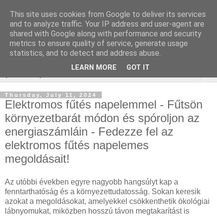
This site uses cookies from Google to deliver its services
WordPress SEO
and to analyze traffic. Your IP address and user-agent are
shared with Google along with performance and security
ügynökség
metrics to ensure quality of service, generate usage
statistics, and to detect and address abuse.
LEARN MORE
GOT IT
▼
Thursday, July 11, 2024
Elektromos fűtés napelemmel - Fűtsön
környezetbarát módon és spóroljon az
energiaszámláin - Fedezze fel az
elektromos fűtés napelemes
megoldásait!
Az utóbbi években egyre nagyobb hangsúlyt kap a
fenntarthatóság és a környezettudatosság. Sokan keresik
azokat a megoldásokat, amelyekkel csökkenthetik ökológiai
lábnyomukat, miközben hosszú távon megtakarítást is