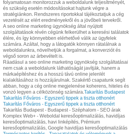
folyamatosan monitorozzuk a weboldalunk teljesítményét,
és szükség esetén módosításokat hajtunk végre a
stratégiánkon. Rendszeres riportokkal tájékoztatjuk a cég
vezetését az elért eredményekről és a jövőbeli tervekről.
A seo online marketing ügynökség által nyújtott
szolgáltatások révén cégünk felkerülhet a keresési találatok
élére, és így könnyebben elérhetővé válik az ügyfelek
számára. Azáltal, hogy a látogatók könnyen rátalálnak a
weboldalunkra, növelhetjük a forgalmat, a konverziót és
végső soron az árbevételt is.
Ráadásul a seo online marketing ügynökség szolgáltatásai
nem csak a weboldalunk láthatóságát javítják, hanem a
márkaépítéshez és a hosszú távú online jelenlét
kialakításához is hozzájárulnak. Szakértő csapatunk segít
abban, hogy a cég online megjelenése koherens, hiteles és
vonzó legyen a célközönség számára.
Takarítás Budapest
Takarítás Főváros - Egyszerű tippek a tiszta otthonért
Takarítás Főváros - Egyszerű tippek a tiszta otthonért
Takarítás Budapest - Budapest - Széphalom - SEO árak
Komplex Web+ - Weboldal keresőoptimalizálás, havidíjas
keresőoptimalizálás, havi linképítés, Prémium
keresőoptimalizálás, Google havidíjas keresőoptimalizálás
Természetes kerítés - Tapasztalatok és vélemények a