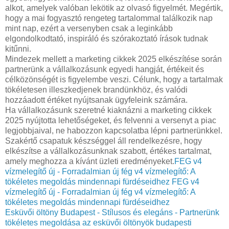
alkot, amelyek valóban lekötik az olvasó figyelmét. Megértik,
hogy a mai fogyasztó rengeteg tartalommal találkozik nap
mint nap, ezért a versenyben csak a leginkább
elgondolkodtató, inspiráló és szórakoztató írások tudnak
kitűnni.
Mindezek mellett a marketing cikkek 2025 elkészítése során
partnerünk a vállalkozásunk egyedi hangját, értékeit és
célközönségét is figyelembe veszi. Célunk, hogy a tartalmak
tökéletesen illeszkedjenek brandünkhöz, és valódi
hozzáadott értéket nyújtsanak ügyfeleink számára.
Ha vállalkozásunk szeretné kiaknázni a marketing cikkek
2025 nyújtotta lehetőségeket, és felvenni a versenyt a piac
legjobbjaival, ne habozzon kapcsolatba lépni partnerünkkel.
Szakértő csapatuk készséggel áll rendelkezésre, hogy
elkészítse a vállalkozásunknak szabott, értékes tartalmat,
amely meghozza a kívánt üzleti eredményeket.
FEG v4
vízmelegítő új - Forradalmian új fég v4 vízmelegítő: A
tökéletes megoldás mindennapi fürdéseidhez
FEG v4
vízmelegítő új - Forradalmian új fég v4 vízmelegítő: A
tökéletes megoldás mindennapi fürdéseidhez
Esküvői öltöny Budapest - Stílusos és elegáns - Partnerünk
tökéletes megoldása az esküvői öltönyök budapesti