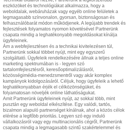
eszközöket és technológiákat alkalmazza, hogy a
weboldalak, webáruházak vagy egyéb online felületek a
legmagasabb színvonalon, gyorsan, biztonságosan és
felhasználóbarát módon működjenek. A legújabb trendek és
fejlesztések folyamatos nyomon követésével Partnerünk
csapata mindig a leghatékonyabb megoldásokat kínálja
ügyfeleinek.
Ám a webfejlesztésen és a technikai kivitelezésen túl,
Partnerünk sokkal többet nyújt, mint egy egyszerű
szolgáltató. Ügyfeleik rendelkezésére állnak a teljes online
marketing spektrumában is - legyen szó
tartalomfejlesztésről, keresőoptimalizálásról,
közösségimédia-menedzsmentről vagy akár komplex
kampányok kidolgozásáról. Céljuk, hogy ügyfeleik a lehető
leghatékonyabban érjék el célközönségüket, és
folyamatosan növeljék online láthatóságukat.
Amit Partnerünk ügyfeleinek nyújt, az sokkal több, mint
pusztán egy weboldal elkészítése. Egy valódi, tartós,
bizalmon alapuló partnerséget kínálnak, ahol a közös célok
elérése a legfőbb prioritás. Legyen szó egy induló
vállalkozásról vagy egy multinacionális cégről, Partnerünk
csapata mindig a legmagasabb szintű szakértelemmel és