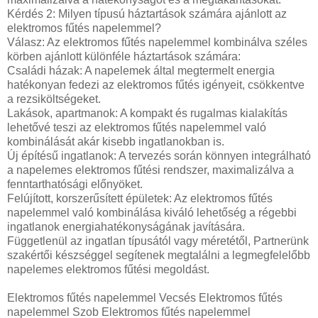
Kérdés 2: Milyen típusú háztartások számára ajánlott az
elektromos fűtés napelemmel?
Válasz: Az elektromos fűtés napelemmel kombinálva széles
körben ajánlott különféle háztartások számára:
Családi házak: A napelemek által megtermelt energia
hatékonyan fedezi az elektromos fűtés igényeit, csökkentve
a rezsiköltségeket.
Lakások, apartmanok: A kompakt és rugalmas kialakítás
lehetővé teszi az elektromos fűtés napelemmel való
kombinálását akár kisebb ingatlanokban is.
Új építésű ingatlanok: A tervezés során könnyen integrálható
a napelemes elektromos fűtési rendszer, maximalizálva a
fenntarthatósági előnyöket.
Felújított, korszerűsített épületek: Az elektromos fűtés
napelemmel való kombinálása kiváló lehetőség a régebbi
ingatlanok energiahatékonyságának javítására.
Függetlenül az ingatlan típusától vagy méretétől, Partnerünk
szakértői készséggel segítenek megtalálni a legmegfelelőbb
napelemes elektromos fűtési megoldást.
Elektromos fűtés napelemmel Vecsés Elektromos fűtés
napelemmel Szob Elektromos fűtés napelemmel