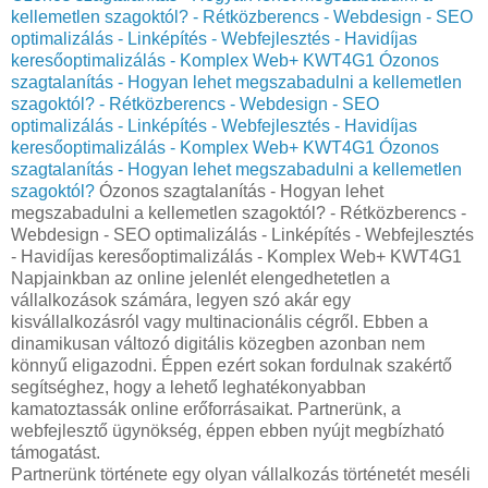
kellemetlen szagoktól? - Rétközberencs - Webdesign - SEO
optimalizálás - Linképítés - Webfejlesztés - Havidíjas
keresőoptimalizálás - Komplex Web+ KWT4G1
Ózonos
szagtalanítás - Hogyan lehet megszabadulni a kellemetlen
szagoktól? - Rétközberencs - Webdesign - SEO
optimalizálás - Linképítés - Webfejlesztés - Havidíjas
keresőoptimalizálás - Komplex Web+ KWT4G1
Ózonos
szagtalanítás - Hogyan lehet megszabadulni a kellemetlen
szagoktól?
Ózonos szagtalanítás - Hogyan lehet
megszabadulni a kellemetlen szagoktól? - Rétközberencs -
Webdesign - SEO optimalizálás - Linképítés - Webfejlesztés
- Havidíjas keresőoptimalizálás - Komplex Web+ KWT4G1
Napjainkban az online jelenlét elengedhetetlen a
vállalkozások számára, legyen szó akár egy
kisvállalkozásról vagy multinacionális cégről. Ebben a
dinamikusan változó digitális közegben azonban nem
könnyű eligazodni. Éppen ezért sokan fordulnak szakértő
segítséghez, hogy a lehető leghatékonyabban
kamatoztassák online erőforrásaikat. Partnerünk, a
webfejlesztő ügynökség, éppen ebben nyújt megbízható
támogatást.
Partnerünk története egy olyan vállalkozás történetét meséli