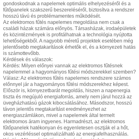
gondoskodnak a napelemek optimális elhelyezéséről és a
fűtőpanelek szakszerű beszereléséről, biztosítva a rendszer
hosszú távú és problémamentes működését.
Az elektromos fűtés napelemes megoldása nem csak a
családi házak számára előnyös. Társasházak, irodaépületek
és közintézmények is profitálhatnak a technológia nyújtotta
lehetőségekből. A nagyobb méretű projektek esetében még
jelentősebb megtakarítások érhetők el, és a környezeti hatás
is számottevőbb.
Kérdések és válaszok:
Kérdés: Milyen előnyei vannak az elektromos fűtésnek
napelemmel a hagyományos fűtési módszerekkel szemben?
Válasz: Az elektromos fűtés napelemes rendszere számos
előnnyel jár a hagyományos fűtési módszerekhez képest.
Először is, környezetbarát megoldás, hiszen a napenergia
tiszta és megújuló energiaforrás, amely nem járul hozzá az
üvegházhatású gázok kibocsátásához. Másodszor, hosszú
távon jelentős megtakarítást eredményezhet az
energiaszámlákon, mivel a napelemek által termelt
elektromos áram ingyenes. Harmadrészt, az elektromos
fűtőpanelek hatékonyan és egyenletesen osztják el a hőt,
okos vezérléssel optimalizálható az energiafelhasználás.