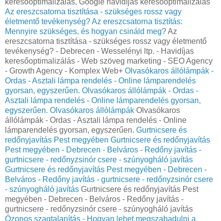
keresőoptimalizálás, Google havidíjas keresőoptimalizálás
Az ereszcsatorna tisztítása - szükséges rossz vagy
életmentő tevékenység?
Az ereszcsatorna tisztítás:
Mennyire szükséges, és hogyan csináld meg?
Az
ereszcsatorna tisztítása - szükséges rossz vagy életmentő
tevékenység? - Debrecen - Wesselényi ltp. - Havidíjas
keresőoptimalizálás - Web szöveg marketing - SEO Agency
- Growth Agency - Komplex Web+
Olvasókaros állólámpák -
Ordas - Asztali lámpa rendelés - Online lámparendelés
gyorsan, egyszerűen.
Olvasókaros állólámpák - Ordas -
Asztali lámpa rendelés - Online lámparendelés gyorsan,
egyszerűen.
Olvasókaros állólámpák
Olvasókaros
állólámpák - Ordas - Asztali lámpa rendelés - Online
lámparendelés gyorsan, egyszerűen.
Gurtnicsere és
redőnyjavítás Pest megyében
Gurtnicsere és redőnyjavítás
Pest megyében - Debrecen - Belváros - Redőny javítás -
gurtnicsere - redőnyzsinór csere - szúnyogháló javítás
Gurtnicsere és redőnyjavítás Pest megyében - Debrecen -
Belváros - Redőny javítás - gurtnicsere - redőnyzsinór csere
- szúnyogháló javítás
Gurtnicsere és redőnyjavítás Pest
megyében - Debrecen - Belváros - Redőny javítás -
gurtnicsere - redőnyzsinór csere - szúnyogháló javítás
Ózonos szagtalanítás - Hogyan lehet megszabadulni a