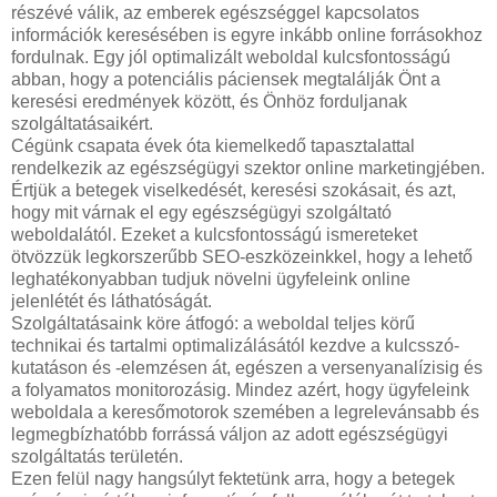
részévé válik, az emberek egészséggel kapcsolatos
információk keresésében is egyre inkább online forrásokhoz
fordulnak. Egy jól optimalizált weboldal kulcsfontosságú
abban, hogy a potenciális páciensek megtalálják Önt a
keresési eredmények között, és Önhöz forduljanak
szolgáltatásaikért.
Cégünk csapata évek óta kiemelkedő tapasztalattal
rendelkezik az egészségügyi szektor online marketingjében.
Értjük a betegek viselkedését, keresési szokásait, és azt,
hogy mit várnak el egy egészségügyi szolgáltató
weboldalától. Ezeket a kulcsfontosságú ismereteket
ötvözzük legkorszerűbb SEO-eszközeinkkel, hogy a lehető
leghatékonyabban tudjuk növelni ügyfeleink online
jelenlétét és láthatóságát.
Szolgáltatásaink köre átfogó: a weboldal teljes körű
technikai és tartalmi optimalizálásától kezdve a kulcsszó-
kutatáson és -elemzésen át, egészen a versenyanalízisig és
a folyamatos monitorozásig. Mindez azért, hogy ügyfeleink
weboldala a keresőmotorok szemében a legrelevánsabb és
legmegbízhatóbb forrássá váljon az adott egészségügyi
szolgáltatás területén.
Ezen felül nagy hangsúlyt fektetünk arra, hogy a betegek