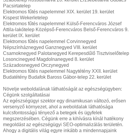
Pacsirtatelep
Elektromos fűtés napelemmel XIX. kerület 19. kerület
Kispest Wekerletelep
Elektromos fűtés napelemmel Külső-Ferencváros József
Attila-lakótelep Középső-Ferencváros Belső-Ferencváros 9.
kerület IX. kerület
Elektromos fűtés napelemmel Corvinnegyed
Népszínháznegyed Ganznegyed VIII. kerület
Csarnoknegyed Palotanegyed Kerepesdűlő Tisztviselőtelep
Losoncinegyed Magdolnanegyed 8. kerület
Századosnegyed Orczynegyed
Elektromos fűtés napelemmel Nagytétény XXII. kerület
Budatétény Budafok Baross Gábor-telep 22. kerület
Növelje weboldalának láthatóságát az egészségügyben:
Cégünk szolgáltatásai
Az egészségügyi szektor egy dinamikusan változó, erősen
versenyző környezet, ahol a weboldalak láthatósága
kulcsfontosságú tényező a betegek és ügyfelek
megszerzésében. Cégünk erre a kihívásra kínál hatékony
megoldást az egészségügyi SEO-optimalizálás területén.
Ahogy a digitális világ egyre inkább a mindennapjaink