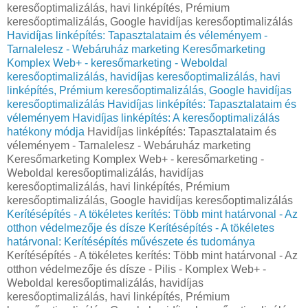
keresőoptimalizálás, havi linképítés, Prémium
keresőoptimalizálás, Google havidíjas keresőoptimalizálás
Havidíjas linképítés: Tapasztalataim és véleményem -
Tarnalelesz - Webáruház marketing Keresőmarketing
Komplex Web+ - keresőmarketing - Weboldal
keresőoptimalizálás, havidíjas keresőoptimalizálás, havi
linképítés, Prémium keresőoptimalizálás, Google havidíjas
keresőoptimalizálás
Havidíjas linképítés: Tapasztalataim és
véleményem
Havidíjas linképítés: A keresőoptimalizálás
hatékony módja
Havidíjas linképítés: Tapasztalataim és
véleményem - Tarnalelesz - Webáruház marketing
Keresőmarketing Komplex Web+ - keresőmarketing -
Weboldal keresőoptimalizálás, havidíjas
keresőoptimalizálás, havi linképítés, Prémium
keresőoptimalizálás, Google havidíjas keresőoptimalizálás
Kerítésépítés - A tökéletes kerítés: Több mint határvonal - Az
otthon védelmezője és dísze
Kerítésépítés - A tökéletes
határvonal: Kerítésépítés művészete és tudománya
Kerítésépítés - A tökéletes kerítés: Több mint határvonal - Az
otthon védelmezője és dísze - Pilis - Komplex Web+ -
Weboldal keresőoptimalizálás, havidíjas
keresőoptimalizálás, havi linképítés, Prémium