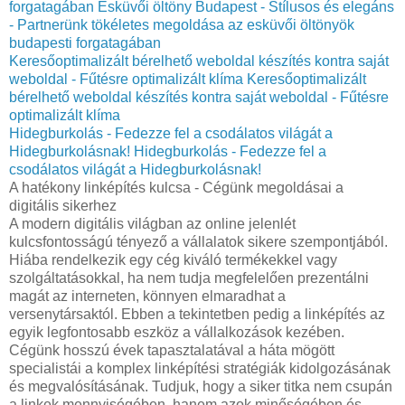
forgatagában
Esküvői öltöny Budapest - Stílusos és elegáns
- Partnerünk tökéletes megoldása az esküvői öltönyök
budapesti forgatagában
Keresőoptimalizált bérelhető weboldal készítés kontra saját
weboldal - Fűtésre optimalizált klíma
Keresőoptimalizált
bérelhető weboldal készítés kontra saját weboldal - Fűtésre
optimalizált klíma
Hidegburkolás - Fedezze fel a csodálatos világát a
Hidegburkolásnak!
Hidegburkolás - Fedezze fel a
csodálatos világát a Hidegburkolásnak!
A hatékony linképítés kulcsa - Cégünk megoldásai a
digitális sikerhez
A modern digitális világban az online jelenlét
kulcsfontosságú tényező a vállalatok sikere szempontjából.
Hiába rendelkezik egy cég kiváló termékekkel vagy
szolgáltatásokkal, ha nem tudja megfelelően prezentálni
magát az interneten, könnyen elmaradhat a
versenytársaktól. Ebben a tekintetben pedig a linképítés az
egyik legfontosabb eszköz a vállalkozások kezében.
Cégünk hosszú évek tapasztalatával a háta mögött
specialistái a komplex linképítési stratégiák kidolgozásának
és megvalósításának. Tudjuk, hogy a siker titka nem csupán
a linkek mennyiségében, hanem azok minőségében és