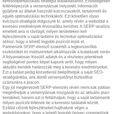
keresőoptimalizálási stratégia kialakításához. Elsődlegesen
feltérképezzük a versenytársak helyzetét, információt
gyűjtünk az általuk használt kulcsszavakról, tartalomról és
egyéb optimalizálási technikákról. Ezt követően olyan
kulcsszó-stratégiát dolgozunk ki, amely révén a weboldal a
keresési eredmények élvonalába kerülhet. A SERP-analízis
emellett arra is rávilágít, milyen területeken kell
fejlesztenünk a saját tartalmi és technikai optimalizálást
ahhoz, hogy a lehető legjobb pozíciót érjük el.
Partnerünk SERP-elemző szakértői a legkorszerűbb
eszközöket és módszereket alkalmazzák a kutatásaik során.
A folyamatosan frissülő adatok és a részletes jelentések
segítségével pontos képet kapunk arról, hogy milyen
aktuális trendek határozzák meg a keresési eredményeket.
Ezt a tudást pedig közvetlenül beépíthetjük a saját SEO-
stratégiánkba, ami döntő versenyelőnyt biztosíthat
számunkra a piacon.
Egy jól megtervezett SERP-elemzés révén nemcsak jobban
megérthetjük a versenytársak mozgását és az aktuális piaci
trendeket, hanem azt is feltárhatjuk, hogy a saját tartalmaink
milyen pozíciót töltenek be a keresési találatok között.
Ezáltal célzott fejlesztéseket hajthatunk végre a
weboldalunkon, hogy a lehető legjobb helyen szerepeljünk