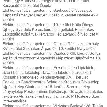
Péterhegy Hármashatárhegy Rómaifürdő III. kerület
Kaszásdűlő 3. kerület Óbuda
Elektromos fűtés napelemmel Székesdűlő Népsziget
Káposztásmegyer Megyer Újpest IV. kerület Istvántelek 4.
kerület
Elektromos fűtés napelemmel 10. kerület Kúttó Óhegy
Újhegy Gyárdűlő Keresztúridűlő Ligettelek Felsőrákos
Laposdűlő Kőbánya-Kertváros Téglagyárdűlő Népliget X.
kerület
Elektromos fűtés napelemmel Cinkota Rákosszentmihály
XVI. kerület Sashalom Árpádföld 16. kerület Mátyásföld
Elektromos fűtés napelemmel Vizafogó XIII. kerület Göncz
Árpád városközpont Angyalföld Népsziget Újlipótváros 13.
kerület
Elektromos fűtés napelemmel Erzsébettelep Liptáktelep
Szent Lőrinc-lakótelep Havanna-lakótelep Erdőskert
Kossuth Ferenc-telep Rendessytelep XVIII. kerület
Ganztelep Ganzkertváros Bélatelep Krepuska Géza-telep
Újpéteritelep Gloriett-telep 18. kerület Szemeretelep
Lónyaytelep Pestszentimre Belsőmajor Bókaytelep Lakatos-
lakótelep Almáskert Ferihegy Halmierdő Miklóstelep Szent
Imre-kertváros
Elektromos fűtés napelemmel Víziváros Budavár Vár Tabán