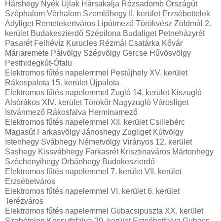
Hárshegy Nyék Újlak Hársakalja Rózsadomb Országút
Széphalom Vérhalom Szemlőhegy II. kerület Erzsébettelek
Adyliget Remetekertváros Lipótmező Törökvész Zöldmál 2.
kerület Budakeszierdő Szépilona Budaliget Petneházyrét
Pasarét Felhévíz Kurucles Rézmál Csatárka Kővár
Máriaremete Pálvölgy Szépvölgy Gercse Hűvösvölgy
Pesthidegkút-Ófalu
Elektromos fűtés napelemmel Pestújhely XV. kerület
Rákospalota 15. kerület Újpalota
Elektromos fűtés napelemmel Zugló 14. kerület Kiszugló
Alsórákos XIV. kerület Törökőr Nagyzugló Városliget
Istvánmező Rákosfalva Herminamező
Elektromos fűtés napelemmel XII. kerület Csillebérc
Magasút Farkasvölgy Jánoshegy Zugliget Kútvölgy
Istenhegy Svábhegy Németvölgy Virányos 12. kerület
Sashegy Kissvábhegy Farkasrét Krisztinaváros Mártonhegy
Széchenyihegy Orbánhegy Budakeszierdő
Elektromos fűtés napelemmel 7. kerület VII. kerület
Erzsébetváros
Elektromos fűtés napelemmel VI. kerület 6. kerület
Terézváros
Elektromos fűtés napelemmel Gubacsipuszta XX. kerület
Szabótelep Kossuthfalva 20. kerület Erzsébetfalva Gubacs