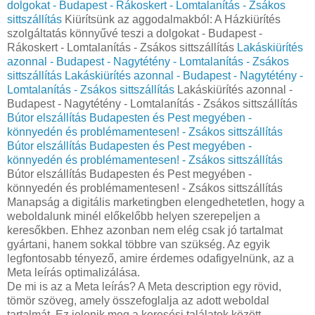
dolgokat - Budapest - Rákoskert - Lomtalanítás - Zsákos
sittszállítás
Kiürítsünk az aggodalmakból: A Házkiürítés
szolgáltatás könnyűvé teszi a dolgokat - Budapest -
Rákoskert - Lomtalanítás - Zsákos sittszállítás
Lakáskiürítés
azonnal - Budapest - Nagytétény - Lomtalanítás - Zsákos
sittszállítás
Lakáskiürítés azonnal - Budapest - Nagytétény -
Lomtalanítás - Zsákos sittszállítás
Lakáskiürítés azonnal -
Budapest - Nagytétény - Lomtalanítás - Zsákos sittszállítás
Bútor elszállítás Budapesten és Pest megyében -
könnyedén és problémamentesen! - Zsákos sittszállítás
Bútor elszállítás Budapesten és Pest megyében -
könnyedén és problémamentesen! - Zsákos sittszállítás
Bútor elszállítás Budapesten és Pest megyében -
könnyedén és problémamentesen! - Zsákos sittszállítás
Manapság a digitális marketingben elengedhetetlen, hogy a
weboldalunk minél előkelőbb helyen szerepeljen a
keresőkben. Ehhez azonban nem elég csak jó tartalmat
gyártani, hanem sokkal többre van szükség. Az egyik
legfontosabb tényező, amire érdemes odafigyelnünk, az a
Meta leírás optimalizálása.
De mi is az a Meta leírás? A Meta description egy rövid,
tömör szöveg, amely összefoglalja az adott weboldal
tartalmát. Ez jelenik meg a keresési találatok között,