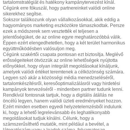
tartalomstratégiát és hatékony kampánytervezést kínál.
Cégünk erre fókuszál, hogy partnereinket valódi online
sikerekhez segítse.
Sokszor találkozunk olyan vállalkozásokkal, akik eddig a
hagyományos marketing eszközökre támaszkodtak. Persze
ezek a módszerek sem vesztették el teljesen a
jelentőségüket, de az online egyre meghatározóbbá válik.
Éppen ezért elengedhetetlen, hogy a két terület harmonikus
együttműködésben valósuljon meg.
Cégünk szakértői csapata pontosan ezt biztosítja. Meglévő
erősségeiteket ötvözzük az online lehetőségek nyújtotta
előnyökkel, hogy olyan integrált megoldásokat kínáljunk,
amelyek valódi értéket teremtenek a célközönség számára.
Legyen szó akár a közösségi média menedzseléséről,
tartalomkészítésről, keresőoptimalizálásról vagy hirdetési
kampányok tervezéséről - mindenben partner tudunk lenni.
Rendkívül fontosnak tartjuk, hogy a digitális átállás ne
öncélú legyen, hanem valódi üzleti eredményeket hozzon.
Ezért minden esetben egyedi helyzetelemzésből indulunk
ki, hogy a lehető legrelevánsabb és leghatékonyabb
megoldásokat tudjuk kínálni. Célunk, hogy a
számszerűsíthető mutatók, mint például a bevétel, a
látogatószám vagy a leadek száma, folyamatosan