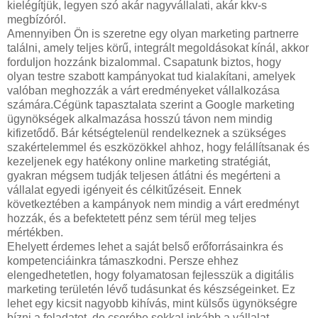
kielégítjük, legyen szó akár nagyvállalati, akár kkv-s
megbízóról.
Amennyiben Ön is szeretne egy olyan marketing partnerre
találni, amely teljes körű, integrált megoldásokat kínál, akkor
forduljon hozzánk bizalommal. Csapatunk biztos, hogy
olyan testre szabott kampányokat tud kialakítani, amelyek
valóban meghozzák a várt eredményeket vállalkozása
számára.Cégünk tapasztalata szerint a Google marketing
ügynökségek alkalmazása hosszú távon nem mindig
kifizetődő. Bár kétségtelenül rendelkeznek a szükséges
szakértelemmel és eszközökkel ahhoz, hogy felállítsanak és
kezeljenek egy hatékony online marketing stratégiát,
gyakran mégsem tudják teljesen átlátni és megérteni a
vállalat egyedi igényeit és célkitűzéseit. Ennek
következtében a kampányok nem mindig a várt eredményt
hozzák, és a befektetett pénz sem térül meg teljes
mértékben.
Ehelyett érdemes lehet a saját belső erőforrásainkra és
kompetenciáinkra támaszkodni. Persze ehhez
elengedhetetlen, hogy folyamatosan fejlesszük a digitális
marketing területén lévő tudásunkat és készségeinket. Ez
lehet egy kicsit nagyobb kihívás, mint külsős ügynökségre
bízni a feladatot, de cserébe sokkal inkább a vállalat