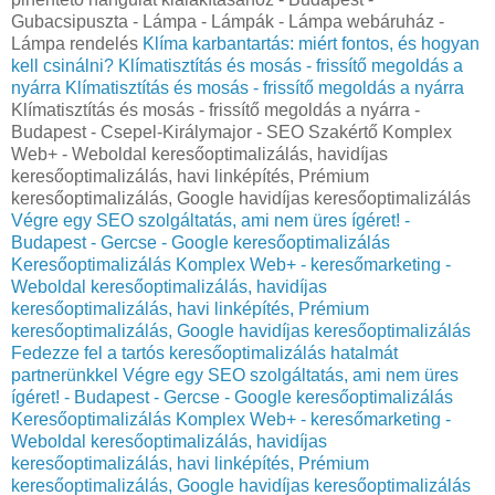
Gubacsipuszta - Lámpa - Lámpák - Lámpa webáruház -
Lámpa rendelés
Klíma karbantartás: miért fontos, és hogyan
kell csinálni?
Klímatisztítás és mosás - frissítő megoldás a
nyárra
Klímatisztítás és mosás - frissítő megoldás a nyárra
Klímatisztítás és mosás - frissítő megoldás a nyárra -
Budapest - Csepel-Királymajor - SEO Szakértő Komplex
Web+ - Weboldal keresőoptimalizálás, havidíjas
keresőoptimalizálás, havi linképítés, Prémium
keresőoptimalizálás, Google havidíjas keresőoptimalizálás
Végre egy SEO szolgáltatás, ami nem üres ígéret! -
Budapest - Gercse - Google keresőoptimalizálás
Keresőoptimalizálás Komplex Web+ - keresőmarketing -
Weboldal keresőoptimalizálás, havidíjas
keresőoptimalizálás, havi linképítés, Prémium
keresőoptimalizálás, Google havidíjas keresőoptimalizálás
Fedezze fel a tartós keresőoptimalizálás hatalmát
partnerünkkel
Végre egy SEO szolgáltatás, ami nem üres
ígéret! - Budapest - Gercse - Google keresőoptimalizálás
Keresőoptimalizálás Komplex Web+ - keresőmarketing -
Weboldal keresőoptimalizálás, havidíjas
keresőoptimalizálás, havi linképítés, Prémium
keresőoptimalizálás, Google havidíjas keresőoptimalizálás