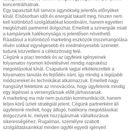
koncentrálhatnak.
Egy tapasztalt full service ügynökség jelentős előnyöket
kínál. Elsősorban időt és energiát takarít meg, hiszen nem
kell különböző szolgáltatókat koordinálni, hanem egyetlen
megbízható partnerrel dolgozhat. Emellett a szinergiák miatt
a kampányok hatékonysága is jelentősen növelhető.
Ráadásul a különböző marketing eszközök összehangolása
révén sokkal egységesebb és eredményesebb üzenetet
tudunk közvetíteni a célközönség felé.
Cégünk a piaci trendek és az ügyfelek igényeinek
folyamatos nyomon követésével mindig naprakész
megoldásokat kínál. Csapatunk tagjai elkötelezettek a
folyamatos tanulás és fejlődés iránt, így mindig a legújabb
módszereket és technikákat alkalmazzuk. Emellett nagy
hangsúlyt fektetünk az innovációra, hogy ügyfeleink mindig
egy lépéssel a versenytársaik előtt járhassanak.
A marketing ma már nem pusztán kommunikációt, hanem
teljes körű üzleti stratégiát jelent. Cégünk partnerként áll
ügyfeleink mellett, hogy átfogó, hatékony megoldásokat
dolgozzunk ki, melyek hozzájárulnak vállalkozásuk
sikerességéhez. Rugalmas, személyre szabott
szolgáltatásainkkal minden ügyfél egyedi igényeit