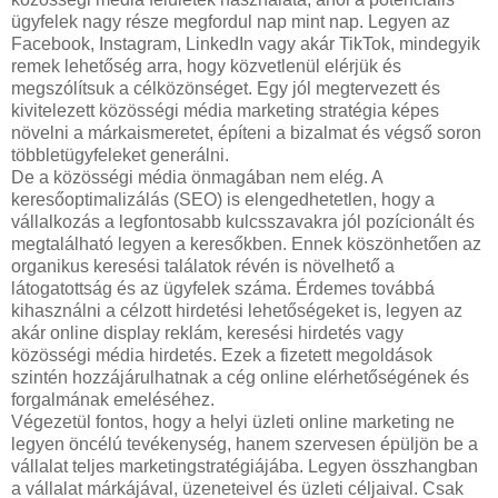
ügyfelek nagy része megfordul nap mint nap. Legyen az
Facebook, Instagram, LinkedIn vagy akár TikTok, mindegyik
remek lehetőség arra, hogy közvetlenül elérjük és
megszólítsuk a célközönséget. Egy jól megtervezett és
kivitelezett közösségi média marketing stratégia képes
növelni a márkaismeretet, építeni a bizalmat és végső soron
többletügyfeleket generálni.
De a közösségi média önmagában nem elég. A
keresőoptimalizálás (SEO) is elengedhetetlen, hogy a
vállalkozás a legfontosabb kulcsszavakra jól pozícionált és
megtalálható legyen a keresőkben. Ennek köszönhetően az
organikus keresési találatok révén is növelhető a
látogatottság és az ügyfelek száma. Érdemes továbbá
kihasználni a célzott hirdetési lehetőségeket is, legyen az
akár online display reklám, keresési hirdetés vagy
közösségi média hirdetés. Ezek a fizetett megoldások
szintén hozzájárulhatnak a cég online elérhetőségének és
forgalmának emeléséhez.
Végezetül fontos, hogy a helyi üzleti online marketing ne
legyen öncélú tevékenység, hanem szervesen épüljön be a
vállalat teljes marketingstratégiájába. Legyen összhangban
a vállalat márkájával, üzeneteivel és üzleti céljaival. Csak