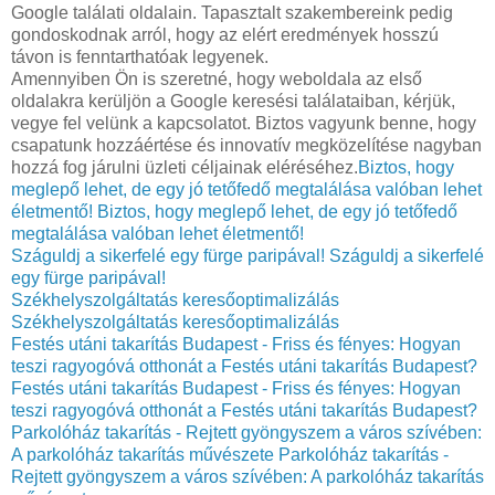
Google találati oldalain. Tapasztalt szakembereink pedig
gondoskodnak arról, hogy az elért eredmények hosszú
távon is fenntarthatóak legyenek.
Amennyiben Ön is szeretné, hogy weboldala az első
oldalakra kerüljön a Google keresési találataiban, kérjük,
vegye fel velünk a kapcsolatot. Biztos vagyunk benne, hogy
csapatunk hozzáértése és innovatív megközelítése nagyban
hozzá fog járulni üzleti céljainak eléréséhez.
Biztos, hogy
meglepő lehet, de egy jó tetőfedő megtalálása valóban lehet
életmentő!
Biztos, hogy meglepő lehet, de egy jó tetőfedő
megtalálása valóban lehet életmentő!
Száguldj a sikerfelé egy fürge paripával!
Száguldj a sikerfelé
egy fürge paripával!
Székhelyszolgáltatás keresőoptimalizálás
Székhelyszolgáltatás keresőoptimalizálás
Festés utáni takarítás Budapest - Friss és fényes: Hogyan
teszi ragyogóvá otthonát a Festés utáni takarítás Budapest?
Festés utáni takarítás Budapest - Friss és fényes: Hogyan
teszi ragyogóvá otthonát a Festés utáni takarítás Budapest?
Parkolóház takarítás - Rejtett gyöngyszem a város szívében:
A parkolóház takarítás művészete
Parkolóház takarítás -
Rejtett gyöngyszem a város szívében: A parkolóház takarítás