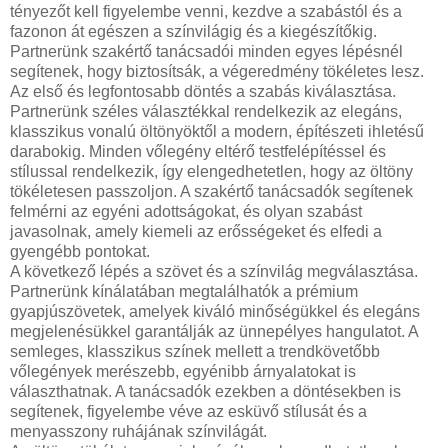
tényezőt kell figyelembe venni, kezdve a szabástól és a
fazonon át egészen a színvilágig és a kiegészítőkig.
Partnerünk szakértő tanácsadói minden egyes lépésnél
segítenek, hogy biztosítsák, a végeredmény tökéletes lesz.
Az első és legfontosabb döntés a szabás kiválasztása.
Partnerünk széles választékkal rendelkezik az elegáns,
klasszikus vonalú öltönyöktől a modern, építészeti ihletésű
darabokig. Minden vőlegény eltérő testfelépítéssel és
stílussal rendelkezik, így elengedhetetlen, hogy az öltöny
tökéletesen passzoljon. A szakértő tanácsadók segítenek
felmérni az egyéni adottságokat, és olyan szabást
javasolnak, amely kiemeli az erősségeket és elfedi a
gyengébb pontokat.
A következő lépés a szövet és a színvilág megválasztása.
Partnerünk kínálatában megtalálhatók a prémium
gyapjúszövetek, amelyek kiváló minőségükkel és elegáns
megjelenésükkel garantálják az ünnepélyes hangulatot. A
semleges, klasszikus színek mellett a trendkövetőbb
vőlegények merészebb, egyénibb árnyalatokat is
választhatnak. A tanácsadók ezekben a döntésekben is
segítenek, figyelembe véve az esküvő stílusát és a
menyasszony ruhájának színvilágát.