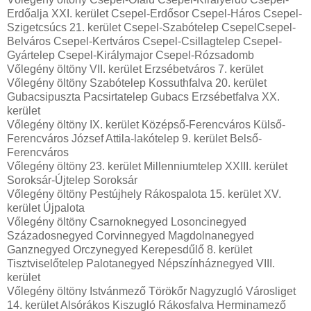
Erdőalja XXI. kerület Csepel-Erdősor Csepel-Háros Csepel-
Szigetcsúcs 21. kerület Csepel-Szabótelep CsepelCsepel-
Belváros Csepel-Kertváros Csepel-Csillagtelep Csepel-
Gyártelep Csepel-Királymajor Csepel-Rózsadomb
Vőlegény öltöny VII. kerület Erzsébetváros 7. kerület
Vőlegény öltöny Szabótelep Kossuthfalva 20. kerület
Gubacsipuszta Pacsirtatelep Gubacs Erzsébetfalva XX.
kerület
Vőlegény öltöny IX. kerület Középső-Ferencváros Külső-
Ferencváros József Attila-lakótelep 9. kerület Belső-
Ferencváros
Vőlegény öltöny 23. kerület Millenniumtelep XXIII. kerület
Soroksár-Újtelep Soroksár
Vőlegény öltöny Pestújhely Rákospalota 15. kerület XV.
kerület Újpalota
Vőlegény öltöny Csarnoknegyed Losoncinegyed
Századosnegyed Corvinnegyed Magdolnanegyed
Ganznegyed Orczynegyed Kerepesdűlő 8. kerület
Tisztviselőtelep Palotanegyed Népszínháznegyed VIII.
kerület
Vőlegény öltöny Istvánmező Törökőr Nagyzugló Városliget
14. kerület Alsórákos Kiszugló Rákosfalva Herminamező