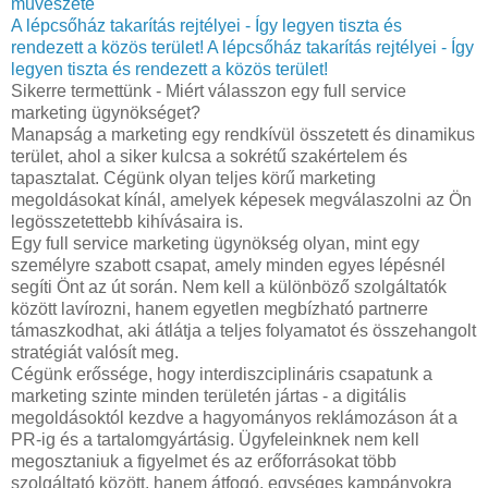
művészete
A lépcsőház takarítás rejtélyei - Így legyen tiszta és
rendezett a közös terület!
A lépcsőház takarítás rejtélyei - Így
legyen tiszta és rendezett a közös terület!
Sikerre termettünk - Miért válasszon egy full service
marketing ügynökséget?
Manapság a marketing egy rendkívül összetett és dinamikus
terület, ahol a siker kulcsa a sokrétű szakértelem és
tapasztalat. Cégünk olyan teljes körű marketing
megoldásokat kínál, amelyek képesek megválaszolni az Ön
legösszetettebb kihívásaira is.
Egy full service marketing ügynökség olyan, mint egy
személyre szabott csapat, amely minden egyes lépésnél
segíti Önt az út során. Nem kell a különböző szolgáltatók
között lavírozni, hanem egyetlen megbízható partnerre
támaszkodhat, aki átlátja a teljes folyamatot és összehangolt
stratégiát valósít meg.
Cégünk erőssége, hogy interdiszciplináris csapatunk a
marketing szinte minden területén jártas - a digitális
megoldásoktól kezdve a hagyományos reklámozáson át a
PR-ig és a tartalomgyártásig. Ügyfeleinknek nem kell
megosztaniuk a figyelmet és az erőforrásokat több
szolgáltató között, hanem átfogó, egységes kampányokra