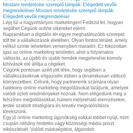
Mostani rendelésbe szereplő lámpák: Elégedett vevők
megrendelései
Mostani rendelésbe szereplő lámpák:
Elégedett vevők megrendelései
Lépj túl a hagyományos marketingen! Fedezd fel, hogyan
segíthet Cégünk online sikereket elérni.
Napjainkban a digitális tér egyre meghatározóbb szerepet
tölt be a vállalkozások életében. Olyan fontos terület, amely
nélkül szinte lehetetlen versenyben maradni. Ez fokozottan
igaz az online marketing területén, ahol a folyamatos
változás, az újabb és újabb trendek megjelenése komoly
kihívások elé állítja a cégeket.
Cégünk pontosan azért jött létre, hogy segítsen a
vállalkozásoknak eligazodni ebben a dinamikusan változó
környezetben. Célunk, hogy partnereink számára olyan
hatékony online marketing megoldásokat találjunk, amelyek
valódi üzleti eredményeket hoznak. Nem elégedünk meg a
felszínes megoldásokkal, hanem mélyreható elemzésekre,
testre szabott stratégiára és kreatív megvalósításra
törekszünk.
Egy jó online marketing ügynökség sokkal többet nyújt, mint
csupán néhány hirdetés vagy közösségi média poszt
elkészítését. Valódi márkaépítést, átgondolt