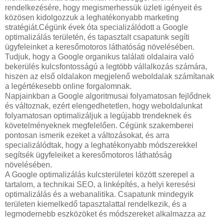
rendelkezésére, hogy megismerhessük üzleti igényeit és
közösen kidolgozzuk a leghatékonyabb marketing
stratégiát.Cégünk évek óta specializálódott a Google
optimalizálás területén, és tapasztalt csapatunk segíti
ügyfeleinket a keresőmotoros láthatóság növelésében.
Tudjuk, hogy a Google organikus találati oldalaira való
bekerülés kulcsfontosságú a legtöbb vállalkozás számára,
hiszen az első oldalakon megjelenő weboldalak számítanak
a legértékesebb online forgalomnak.
Napjainkban a Google algoritmusai folyamatosan fejlődnek
és változnak, ezért elengedhetetlen, hogy weboldalunkat
folyamatosan optimalizáljuk a legújabb trendeknek és
követelményeknek megfelelően. Cégünk szakemberei
pontosan ismerik ezeket a változásokat, és arra
specializálódtak, hogy a leghatékonyabb módszerekkel
segítsék ügyfeleiket a keresőmotoros láthatóság
növelésében.
A Google optimalizálás kulcsterületei között szerepel a
tartalom, a technikai SEO, a linképítés, a helyi keresési
optimalizálás és a webanalitika. Csapatunk mindegyik
területen kiemelkedő tapasztalattal rendelkezik, és a
legmodernebb eszközöket és módszereket alkalmazza az