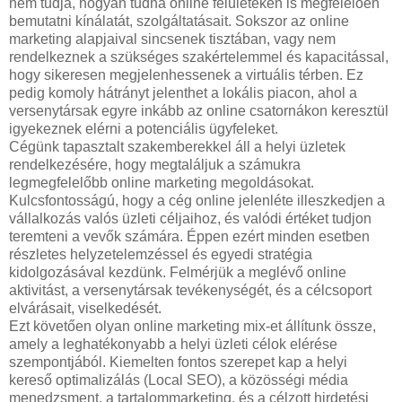
nem tudja, hogyan tudná online felületeken is megfelelően
bemutatni kínálatát, szolgáltatásait. Sokszor az online
marketing alapjaival sincsenek tisztában, vagy nem
rendelkeznek a szükséges szakértelemmel és kapacitással,
hogy sikeresen megjelenhessenek a virtuális térben. Ez
pedig komoly hátrányt jelenthet a lokális piacon, ahol a
versenytársak egyre inkább az online csatornákon keresztül
igyekeznek elérni a potenciális ügyfeleket.
Cégünk tapasztalt szakemberekkel áll a helyi üzletek
rendelkezésére, hogy megtaláljuk a számukra
legmegfelelőbb online marketing megoldásokat.
Kulcsfontosságú, hogy a cég online jelenléte illeszkedjen a
vállalkozás valós üzleti céljaihoz, és valódi értéket tudjon
teremteni a vevők számára. Éppen ezért minden esetben
részletes helyzetelemzéssel és egyedi stratégia
kidolgozásával kezdünk. Felmérjük a meglévő online
aktivitást, a versenytársak tevékenységét, és a célcsoport
elvárásait, viselkedését.
Ezt követően olyan online marketing mix-et állítunk össze,
amely a leghatékonyabb a helyi üzleti célok elérése
szempontjából. Kiemelten fontos szerepet kap a helyi
kereső optimalizálás (Local SEO), a közösségi média
menedzsment, a tartalommarketing, és a célzott hirdetési