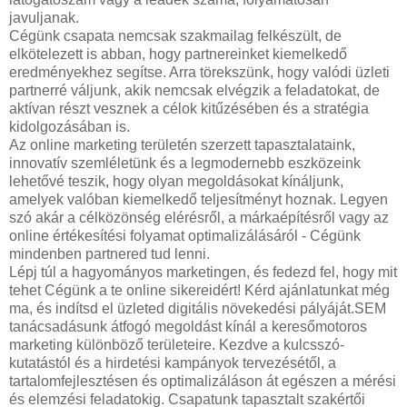
javuljanak.
Cégünk csapata nemcsak szakmailag felkészült, de
elkötelezett is abban, hogy partnereinket kiemelkedő
eredményekhez segítse. Arra törekszünk, hogy valódi üzleti
partnerré váljunk, akik nemcsak elvégzik a feladatokat, de
aktívan részt vesznek a célok kitűzésében és a stratégia
kidolgozásában is.
Az online marketing területén szerzett tapasztalataink,
innovatív szemléletünk és a legmodernebb eszközeink
lehetővé teszik, hogy olyan megoldásokat kínáljunk,
amelyek valóban kiemelkedő teljesítményt hoznak. Legyen
szó akár a célközönség elérésről, a márkaépítésről vagy az
online értékesítési folyamat optimalizálásáról - Cégünk
mindenben partnered tud lenni.
Lépj túl a hagyományos marketingen, és fedezd fel, hogy mit
tehet Cégünk a te online sikereidért! Kérd ajánlatunkat még
ma, és indítsd el üzleted digitális növekedési pályáját.SEM
tanácsadásunk átfogó megoldást kínál a keresőmotoros
marketing különböző területeire. Kezdve a kulcsszó-
kutatástól és a hirdetési kampányok tervezésétől, a
tartalomfejlesztésen és optimalizáláson át egészen a mérési
és elemzési feladatokig. Csapatunk tapasztalt szakértői