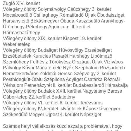
Zugló XIV. kerület
Vőlegény öltöny Solymárvölgy Csúcshegy 3. kerület
Mocsárosdűlő Csillaghegy Rómaifürdő Újlak Óbudaisziget
Harsánylejtő Békásmegyer Óbuda Kaszásdűlő Aranyhegy-
Ürömhegy-Péterhegy Aquincum III. kerület
Hármashatárhegy
Vőlegény öltöny XIX. kerület Kispest 19. kerület
Wekerletelep
Vőlegény öltöny Budaliget Hűvösvölgy Erzsébetliget
Erzsébettelek Kurucles Pasarét Hárshegy Lipótmező
Szemlőhegy Felhévíz Törökvész Országút Újlak Víziváros
Pálvölgy Kővár Máriaremete Nyék Széphalom Rózsadomb
Remetekertváros Zöldmál Gercse Szépvölgy 2. kerület
Pesthidegkút-Ófalu Szépilona Adyliget Csatárka Rézmál
Vérhalom Petneházyrét II. kerület Budakeszierdő Hársakalja
Vőlegény öltöny Budafok XXII. kerület Nagytétény Baross
Gábor-telep 22. kerület Budatétény
Vőlegény öltöny VI. kerület 6. kerület Terézváros
Vőlegény öltöny IV. kerület Istvántelek Káposztásmegyer
Székesdűlő Megyer Újpest 4. kerület Népsziget
Számos helyi vállalkozás küzd azzal a problémával, hogy