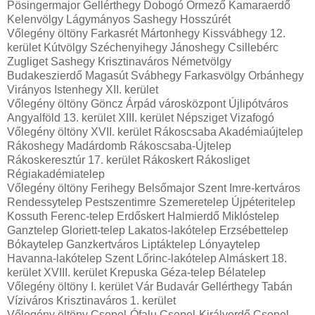
Pösingermajor Gellérthegy Dobogó Őrmező Kamaraerdő
Kelenvölgy Lágymányos Sashegy Hosszúrét
Vőlegény öltöny Farkasrét Mártonhegy Kissvábhegy 12.
kerület Kútvölgy Széchenyihegy Jánoshegy Csillebérc
Zugliget Sashegy Krisztinaváros Németvölgy
Budakeszierdő Magasút Svábhegy Farkasvölgy Orbánhegy
Virányos Istenhegy XII. kerület
Vőlegény öltöny Göncz Árpád városközpont Újlipótváros
Angyalföld 13. kerület XIII. kerület Népsziget Vizafogó
Vőlegény öltöny XVII. kerület Rákoscsaba Akadémiaújtelep
Rákoshegy Madárdomb Rákoscsaba-Újtelep
Rákoskeresztúr 17. kerület Rákoskert Rákosliget
Régiakadémiatelep
Vőlegény öltöny Ferihegy Belsőmajor Szent Imre-kertváros
Rendessytelep Pestszentimre Szemeretelep Újpéteritelep
Kossuth Ferenc-telep Erdőskert Halmierdő Miklóstelep
Ganztelep Gloriett-telep Lakatos-lakótelep Erzsébettelep
Bókaytelep Ganzkertváros Liptáktelep Lónyaytelep
Havanna-lakótelep Szent Lőrinc-lakótelep Almáskert 18.
kerület XVIII. kerület Krepuska Géza-telep Bélatelep
Vőlegény öltöny I. kerület Vár Budavár Gellérthegy Tabán
Víziváros Krisztinaváros 1. kerület
Vőlegény öltöny Csepel-Ófalu Csepel-Királyerdő Csepel-