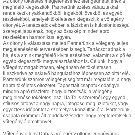
Az öltöny tökéletes megjelenéséhez elengedhetetlenek a
megfelelő kiegészítők. Partnerünk széles választékkal
rendelkezik nyakkendőkből, ingekből, övekből és egyéb
részletekből, amelyek tökéletesen kiegészítik a vőlegény
öltönyét. A tanácsadók ebben a fázisban is kulcsfontosságú
szerepet játszanak, hogy az összkép minden apró
részletében harmonikus legyen.
Az öltöny kiválasztása mellett Partnerünk a vőlegény teljes
megjelenésének tervezésében is segít. Tanácsot adnak a
haj és a smink megfelelő kivitelezéséhez, valamint a cipő és
egyéb kiegészítők megválasztásához is. Célunk, hogy a
vőlegény magabiztosan, elegánsan és tökéletesen
illeszkedve az esküvő hangulatához léphessen az oltár elé.
Partnerünk számos vőlegényt segített már megtalálni a nagy
napra tökéletes öltözetet. Tapasztalt csapatuk odafigyel
minden apró részletre, hogy biztosítsák, a vőlegény
megjelenése tökéletes lesz. Ha Te is szeretnél egy egyedi,
stílusos öltönyt a nagy napra, látogasd meg üzletüket, vagy
egyeztess időpontot a személyes konzultációra. Partnerünk
csapata örömmel áll rendelkezésedre, hogy megteremtsék a
vőlegény álomöltönyét.
Vőlegény öltöny Dabas, Vőlegény öltöny Dunaújváros,