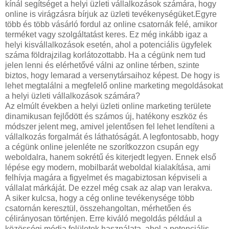
kínál segítséget a helyi üzleti vállalkozások számára, hogy
online is virágzásra bírjuk az üzleti tevékenységüket.Egyre
több és több vásárló fordul az online csatornák felé, amikor
terméket vagy szolgáltatást keres. Ez még inkább igaz a
helyi kisvállalkozások esetén, ahol a potenciális ügyfelek
száma földrajzilag korlátozottabb. Ha a cégünk nem tud
jelen lenni és elérhetővé válni az online térben, szinte
biztos, hogy lemarad a versenytársaihoz képest. De hogy is
lehet megtalálni a megfelelő online marketing megoldásokat
a helyi üzleti vállalkozások számára?
Az elmúlt években a helyi üzleti online marketing területe
dinamikusan fejlődött és számos új, hatékony eszköz és
módszer jelent meg, amivel jelentősen fel lehet lendíteni a
vállalkozás forgalmát és láthatóságát. A legfontosabb, hogy
a cégünk online jelenléte ne szorítkozzon csupán egy
weboldalra, hanem sokrétű és kiterjedt legyen. Ennek első
lépése egy modern, mobilbarát weboldal kialakítása, ami
felhívja magára a figyelmet és magabiztosan képviseli a
vállalat márkáját. De ezzel még csak az alap van lerakva.
A siker kulcsa, hogy a cég online tevékenysége több
csatornán keresztül, összehangoltan, mérhetően és
célirányosan történjen. Erre kiváló megoldás például a
közösségi média felületek használata, ahol a potenciális