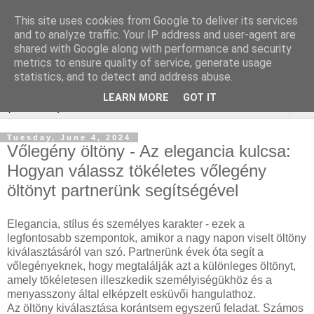
This site uses cookies from Google to deliver its services
WordPress SEO
and to analyze traffic. Your IP address and user-agent are
shared with Google along with performance and security
ügynökség
metrics to ensure quality of service, generate usage
statistics, and to detect and address abuse.
LEARN MORE
GOT IT
▼
Tuesday, June 4, 2024
Vőlegény öltöny - Az elegancia kulcsa:
Hogyan válassz tökéletes vőlegény
öltönyt partnerünk segítségével
Elegancia, stílus és személyes karakter - ezek a
legfontosabb szempontok, amikor a nagy napon viselt öltöny
kiválasztásáról van szó. Partnerünk évek óta segít a
vőlegényeknek, hogy megtalálják azt a különleges öltönyt,
amely tökéletesen illeszkedik személyiségükhöz és a
menyasszony által elképzelt esküvői hangulathoz.
Az öltöny kiválasztása korántsem egyszerű feladat. Számos