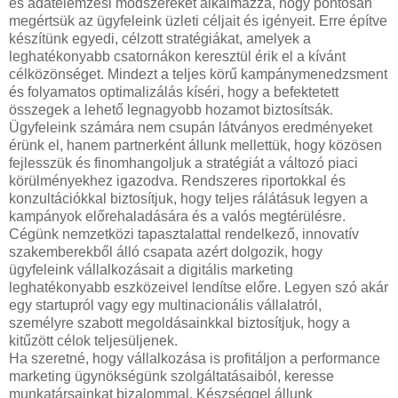
és adatelemzési módszereket alkalmazza, hogy pontosan
megértsük az ügyfeleink üzleti céljait és igényeit. Erre építve
készítünk egyedi, célzott stratégiákat, amelyek a
leghatékonyabb csatornákon keresztül érik el a kívánt
célközönséget. Mindezt a teljes körű kampánymenedzsment
és folyamatos optimalizálás kíséri, hogy a befektetett
összegek a lehető legnagyobb hozamot biztosítsák.
Ügyfeleink számára nem csupán látványos eredményeket
érünk el, hanem partnerként állunk mellettük, hogy közösen
fejlesszük és finomhangoljuk a stratégiát a változó piaci
körülményekhez igazodva. Rendszeres riportokkal és
konzultációkkal biztosítjuk, hogy teljes rálátásuk legyen a
kampányok előrehaladására és a valós megtérülésre.
Cégünk nemzetközi tapasztalattal rendelkező, innovatív
szakemberekből álló csapata azért dolgozik, hogy
ügyfeleink vállalkozásait a digitális marketing
leghatékonyabb eszközeivel lendítse előre. Legyen szó akár
egy startupról vagy egy multinacionális vállalatról,
személyre szabott megoldásainkkal biztosítjuk, hogy a
kitűzött célok teljesüljenek.
Ha szeretné, hogy vállalkozása is profitáljon a performance
marketing ügynökségünk szolgáltatásaiból, keresse
munkatársainkat bizalommal. Készséggel állunk