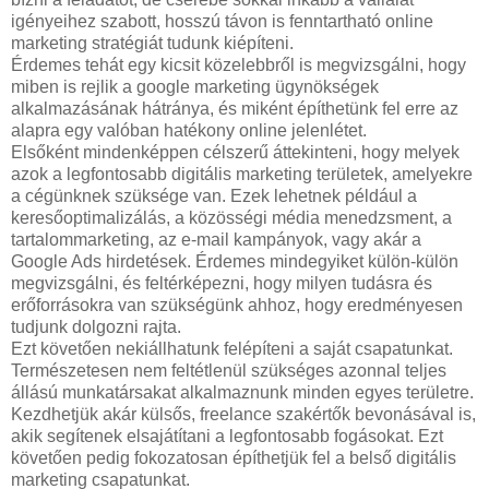
igényeihez szabott, hosszú távon is fenntartható online
marketing stratégiát tudunk kiépíteni.
Érdemes tehát egy kicsit közelebbről is megvizsgálni, hogy
miben is rejlik a google marketing ügynökségek
alkalmazásának hátránya, és miként építhetünk fel erre az
alapra egy valóban hatékony online jelenlétet.
Elsőként mindenképpen célszerű áttekinteni, hogy melyek
azok a legfontosabb digitális marketing területek, amelyekre
a cégünknek szüksége van. Ezek lehetnek például a
keresőoptimalizálás, a közösségi média menedzsment, a
tartalommarketing, az e-mail kampányok, vagy akár a
Google Ads hirdetések. Érdemes mindegyiket külön-külön
megvizsgálni, és feltérképezni, hogy milyen tudásra és
erőforrásokra van szükségünk ahhoz, hogy eredményesen
tudjunk dolgozni rajta.
Ezt követően nekiállhatunk felépíteni a saját csapatunkat.
Természetesen nem feltétlenül szükséges azonnal teljes
állású munkatársakat alkalmaznunk minden egyes területre.
Kezdhetjük akár külsős, freelance szakértők bevonásával is,
akik segítenek elsajátítani a legfontosabb fogásokat. Ezt
követően pedig fokozatosan építhetjük fel a belső digitális
marketing csapatunkat.