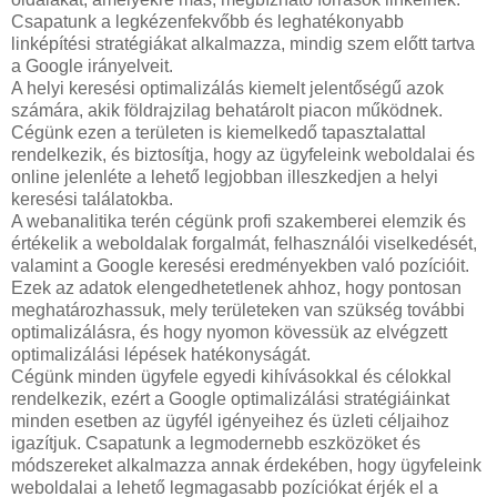
Csapatunk a legkézenfekvőbb és leghatékonyabb
linképítési stratégiákat alkalmazza, mindig szem előtt tartva
a Google irányelveit.
A helyi keresési optimalizálás kiemelt jelentőségű azok
számára, akik földrajzilag behatárolt piacon működnek.
Cégünk ezen a területen is kiemelkedő tapasztalattal
rendelkezik, és biztosítja, hogy az ügyfeleink weboldalai és
online jelenléte a lehető legjobban illeszkedjen a helyi
keresési találatokba.
A webanalitika terén cégünk profi szakemberei elemzik és
értékelik a weboldalak forgalmát, felhasználói viselkedését,
valamint a Google keresési eredményekben való pozícióit.
Ezek az adatok elengedhetetlenek ahhoz, hogy pontosan
meghatározhassuk, mely területeken van szükség további
optimalizálásra, és hogy nyomon kövessük az elvégzett
optimalizálási lépések hatékonyságát.
Cégünk minden ügyfele egyedi kihívásokkal és célokkal
rendelkezik, ezért a Google optimalizálási stratégiáinkat
minden esetben az ügyfél igényeihez és üzleti céljaihoz
igazítjuk. Csapatunk a legmodernebb eszközöket és
módszereket alkalmazza annak érdekében, hogy ügyfeleink
weboldalai a lehető legmagasabb pozíciókat érjék el a