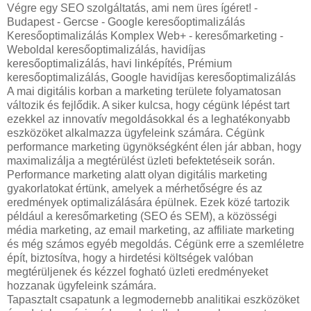
Végre egy SEO szolgáltatás, ami nem üres ígéret! -
Budapest - Gercse - Google keresőoptimalizálás
Keresőoptimalizálás Komplex Web+ - keresőmarketing -
Weboldal keresőoptimalizálás, havidíjas
keresőoptimalizálás, havi linképítés, Prémium
keresőoptimalizálás, Google havidíjas keresőoptimalizálás
A mai digitális korban a marketing területe folyamatosan
változik és fejlődik. A siker kulcsa, hogy cégünk lépést tart
ezekkel az innovatív megoldásokkal és a leghatékonyabb
eszközöket alkalmazza ügyfeleink számára. Cégünk
performance marketing ügynökségként élen jár abban, hogy
maximalizálja a megtérülést üzleti befektetéseik során.
Performance marketing alatt olyan digitális marketing
gyakorlatokat értünk, amelyek a mérhetőségre és az
eredmények optimalizálására épülnek. Ezek közé tartozik
például a keresőmarketing (SEO és SEM), a közösségi
média marketing, az email marketing, az affiliate marketing
és még számos egyéb megoldás. Cégünk erre a szemléletre
épít, biztosítva, hogy a hirdetési költségek valóban
megtérüljenek és kézzel fogható üzleti eredményeket
hozzanak ügyfeleink számára.
Tapasztalt csapatunk a legmodernebb analitikai eszközöket