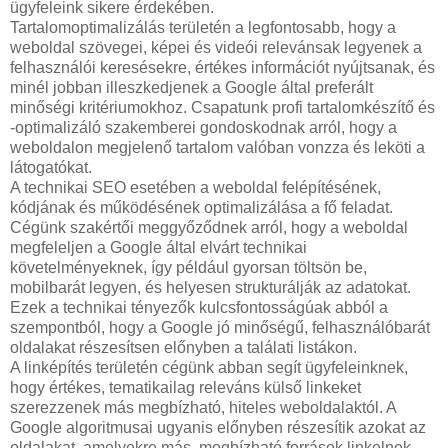
ügyfeleink sikere érdekében.
Tartalomoptimalizálás területén a legfontosabb, hogy a
weboldal szövegei, képei és videói relevánsak legyenek a
felhasználói keresésekre, értékes információt nyújtsanak, és
minél jobban illeszkedjenek a Google által preferált
minőségi kritériumokhoz. Csapatunk profi tartalomkészítő és
-optimalizáló szakemberei gondoskodnak arról, hogy a
weboldalon megjelenő tartalom valóban vonzza és leköti a
látogatókat.
A technikai SEO esetében a weboldal felépítésének,
kódjának és működésének optimalizálása a fő feladat.
Cégünk szakértői meggyőződnek arról, hogy a weboldal
megfeleljen a Google által elvárt technikai
követelményeknek, így például gyorsan töltsön be,
mobilbarát legyen, és helyesen strukturálják az adatokat.
Ezek a technikai tényezők kulcsfontosságúak abból a
szempontból, hogy a Google jó minőségű, felhasználóbarát
oldalakat részesítsen előnyben a találati listákon.
A linképítés területén cégünk abban segít ügyfeleinknek,
hogy értékes, tematikailag releváns külső linkeket
szerezzenek más megbízható, hiteles weboldalaktól. A
Google algoritmusai ugyanis előnyben részesítik azokat az
oldalakat, amelyekre más, megbízható források linkelnek.