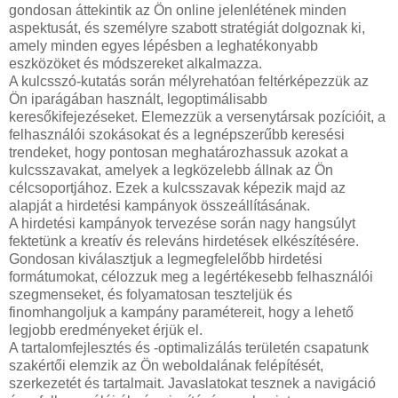
gondosan áttekintik az Ön online jelenlétének minden
aspektusát, és személyre szabott stratégiát dolgoznak ki,
amely minden egyes lépésben a leghatékonyabb
eszközöket és módszereket alkalmazza.
A kulcsszó-kutatás során mélyrehatóan feltérképezzük az
Ön iparágában használt, legoptimálisabb
keresőkifejezéseket. Elemezzük a versenytársak pozícióit, a
felhasználói szokásokat és a legnépszerűbb keresési
trendeket, hogy pontosan meghatározhassuk azokat a
kulcsszavakat, amelyek a legközelebb állnak az Ön
célcsoportjához. Ezek a kulcsszavak képezik majd az
alapját a hirdetési kampányok összeállításának.
A hirdetési kampányok tervezése során nagy hangsúlyt
fektetünk a kreatív és releváns hirdetések elkészítésére.
Gondosan kiválasztjuk a legmegfelelőbb hirdetési
formátumokat, célozzuk meg a legértékesebb felhasználói
szegmenseket, és folyamatosan teszteljük és
finomhangoljuk a kampány paramétereit, hogy a lehető
legjobb eredményeket érjük el.
A tartalomfejlesztés és -optimalizálás területén csapatunk
szakértői elemzik az Ön weboldalának felépítését,
szerkezetét és tartalmait. Javaslatokat tesznek a navigáció