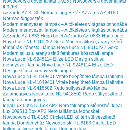
Nowodvorski dover falikar tl-9263
Nowodvorski dover falikar
tl-9263
AZzardo AZ-4180 Norman függeszték
AZzardo AZ-4180
Norman függeszték
Modern mennyezeti lámpák – A tökéletes világítás otthonába
Modern mennyezeti lámpák – A tökéletes világítás otthonába
AZzardo AZ-0833 Hugo betét
AZzardo AZ-0833 Hugo betét
Nova Luce NL-9010222 Geko Modern stílusú, arany színű
fémbúrás íróasztali lámpa
Nova Luce NL-9010222 Geko
Modern stílusú, arany színű fémbúrás íróasztali lámpa
Nova Luce NL-9248114 Elize LED Design stílusú
mennyezeti lámpa
Nova Luce NL-9248114 Elize LED
Design stílusú mennyezeti lámpa
Nova Luce NL-41849401 Vitale beépíthetõ lámpa Halimba
Nova Luce NL-41849401 Vitale beépíthetõ lámpa Halimba
Nova Luce NL-9418502 Redo süllyeszthetõ lámpa
Zalameggyes
Nova Luce NL-9418502 Redo süllyeszthetõ
lámpa Zalameggyes
Ideal Lux 009513 Box AP2 Nero falilámpa Mónosbél
Ideal
Lux 009513 Box AP2 Nero falilámpa Mónosbél
Nowodvorski TL-8163 Circlet LED kültéri süllyeszthető
lámpa Dombegyház
Nowodvorski TL-8163 Circlet LED
kültéri süllyeszthető lámpa Dombegyház