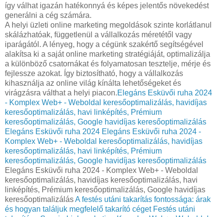
így válhat igazán hatékonnyá és képes jelentős növekedést
generálni a cég számára.
A helyi üzleti online marketing megoldások szinte korlátlanul
skálázhatóak, függetlenül a vállalkozás méretétől vagy
iparágától. A lényeg, hogy a cégünk szakértő segítségével
alakítsa ki a saját online marketing stratégiáját, optimalizálja
a különböző csatornákat és folyamatosan tesztelje, mérje és
fejlessze azokat. Így biztosítható, hogy a vállalkozás
kihasználja az online világ kínálta lehetőségeket és
virágzásra válthat a helyi piacon.
Elegáns Esküvői ruha 2024
- Komplex Web+ - Weboldal keresőoptimalizálás, havidíjas
keresőoptimalizálás, havi linképítés, Prémium
keresőoptimalizálás, Google havidíjas keresőoptimalizálás
Elegáns Esküvői ruha 2024
Elegáns Esküvői ruha 2024 -
Komplex Web+ - Weboldal keresőoptimalizálás, havidíjas
keresőoptimalizálás, havi linképítés, Prémium
keresőoptimalizálás, Google havidíjas keresőoptimalizálás
Elegáns Esküvői ruha 2024 - Komplex Web+ - Weboldal
keresőoptimalizálás, havidíjas keresőoptimalizálás, havi
linképítés, Prémium keresőoptimalizálás, Google havidíjas
keresőoptimalizálás
A festés utáni takarítás fontossága: árak
és hogyan találjuk megfelelő takarító céget
Festés utáni