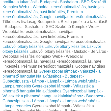
profikra a takarítást! - Budapest - Sashalom - SEO Szakértő
Komplex Web+ - Weboldal keresőoptimalizálás, havidíjas
keresőoptimalizálás, havi linképítés, Prémium
keresőoptimalizálás, Google havidíjas keresőoptimalizálás
Tökéletes tisztaság Budapesten: Bízd a profikra a takarítást!
- Budapest - Sashalom - SEO Szakértő Komplex Web+ -
Weboldal keresőoptimalizálás, havidíjas
keresőoptimalizálás, havi linképítés, Prémium
keresőoptimalizálás, Google havidíjas keresőoptimalizálás
Esküvői öltöny készítés
Esküvői öltöny készítés
Esküvői
öltöny készítés
Esküvői öltöny készítés - Miskolc - Belváros -
Weboldal készítés Komplex Web+ - Weboldal
keresőoptimalizálás, havidíjas keresőoptimalizálás, havi
linképítés, Prémium keresőoptimalizálás, Google havidíjas
keresőoptimalizálás
Gyerekszobai lámpák - Választék a
pihentető hangulat kialakításához - Budapest -
Gubacsipuszta - Lámpa - Lámpák - Lámpa webáruház -
Lámpa rendelés
Gyerekszobai lámpák - Választék a
pihentető hangulat kialakításához
Gyerekszobai lámpák -
Választék a pihentető hangulat kialakításához - Budapest -
Gubacsipuszta - Lámpa - Lámpák - Lámpa webáruház -
Lámpa rendelés
Gyerekszobai lámpák - Választék a
pihentető hangulat kialakításához - Budapest -