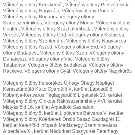
Vőlegény öltöny Kecskemét, Vőlegény öltöny Pilisvörösvár,
Vőlegény öltöny Nagykáta, Vőlegény öltöny Gödöllő,
Vőlegény öltöny Budaörs, Vőlegény öltöny
Szigetszentmiklós, Vőlegény öltöny Monor, Vőlegény öltöny
Cegléd, Vőlegény öltöny Százhalombatta, Vőlegény öltöny
Vecsés, Vőlegény öltöny Göd, Vőlegény öltöny Kistarcsa,
Vőlegény öltöny Szentendre, Vőlegény öltöny Nagytarcsa,
Vőlegény öltöny Aszód, Vőlegény öltöny Érd, Vőlegény
öltöny Budapest, Vőlegény öltöny Szob, Vőlegény öltöny
Dunakeszi, Vőlegény öltöny Vác, Vőlegény öltöny
Tatabánya, Vőlegény öltöny Budakeszi, Vőlegény öltöny
Ráckeve, Vőlegény öltöny Gyál, Vőlegény öltöny Nagykőrös
Vőlegény öltöny Felsőrákos Újhegy Óhegy Népliget
Keresztúridűlő Kúttó Gyárdűlő X. kerület Laposdűlő
Kőbánya-Kertváros Téglagyárdűlő Ligettelek 10. kerület
Vőlegény öltöny Cinkota Rákosszentmihály XVI. kerület
Mátyásföld 16. kerület Árpádföld Sashalom
Vőlegény öltöny 5. kerület Lipótváros Belváros V. kerület
Vőlegény öltöny Kőérberek Örsöd Sasad Gazdagrét 11.
kerület Kelenföld Infopark Madárhegy Szentimreváros
Albertfalva XI. kerület Nádorkert Spanyolrét Péterhegy