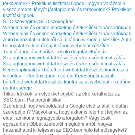
térköveinek? Praktikus tisztítási tippek
Hogyan varázsolja
vissza eredeti fényét járólapjainak és térköveinek? Praktikus
tisztítási tippek
SEO szövegírás
SEO szövegírás
Weboldalak és online marketing értékesítési tanácsadóknak
Weboldalak és online marketing értékesítési tanácsadóknak
Autó behozatal külföldről saját lábon weboldal készítés
Autó
behozatal külföldről saját lábon weboldal készítés
Tusoló duguláselhárítás
Tusoló duguláselhárítás
Szalagfüggöny weboldal készítés és keresőoptimalizálás
Szalagfüggöny weboldal készítés és keresőoptimalizálás
Keresőoptimalizált bérelhető weboldal készítés kontra saját
weboldal - Redőny gurtni cseréje
Keresőoptimalizált
bérelhető weboldal készítés kontra saját weboldal - Redőny
gurtni cseréje
Titkos trükkök, amelyekkel egyből az élre kerülhetsz az
SEO-ban - Partnerünk titkai
Szeretnéd, hogy weboldalad a Google első találati oldalán
szerepeljen? Vágyol arra, hogy akkor is leterhelt legyen az
oldal, amikor a legnagyobb a forgalom? Vagy csak
egyszerűen többet szeretnél megtudni arról, hogyan
használhatod ki teljesen az SEO-ban rejlő lehetőségeket?