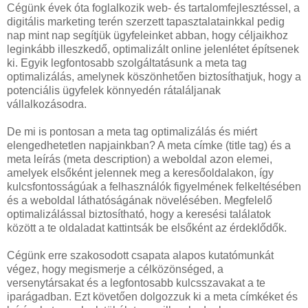
Cégünk évek óta foglalkozik web- és tartalomfejlesztéssel, a
digitális marketing terén szerzett tapasztalatainkkal pedig
nap mint nap segítjük ügyfeleinket abban, hogy céljaikhoz
leginkább illeszkedő, optimalizált online jelenlétet építsenek
ki. Egyik legfontosabb szolgáltatásunk a meta tag
optimalizálás, amelynek köszönhetően biztosíthatjuk, hogy a
potenciális ügyfelek könnyedén rátaláljanak
vállalkozásodra.
De mi is pontosan a meta tag optimalizálás és miért
elengedhetetlen napjainkban? A meta címke (title tag) és a
meta leírás (meta description) a weboldal azon elemei,
amelyek elsőként jelennek meg a keresőoldalakon, így
kulcsfontosságúak a felhasználók figyelmének felkeltésében
és a weboldal láthatóságának növelésében. Megfelelő
optimalizálással biztosítható, hogy a keresési találatok
között a te oldaladat kattintsák be elsőként az érdeklődők.
Cégünk erre szakosodott csapata alapos kutatómunkát
végez, hogy megismerje a célközönséged, a
versenytársakat és a legfontosabb kulcsszavakat a te
iparágadban. Ezt követően dolgozzuk ki a meta címkéket és