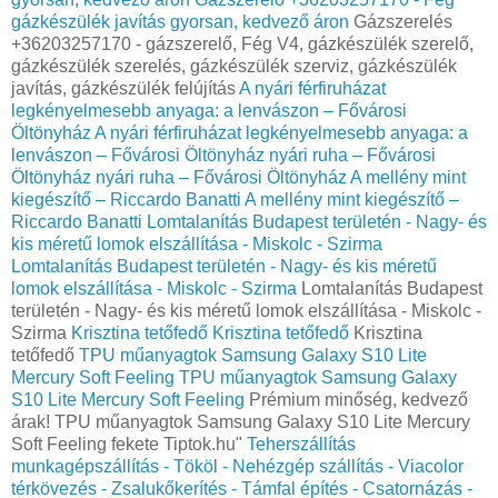
gázkészülék javítás gyorsan, kedvező áron
Gázszerelés
+36203257170 - gázszerelő, Fég V4, gázkészülék szerelő,
gázkészülék szerelés, gázkészülék szerviz, gázkészülék
javítás, gázkészülék felújítás
A nyári férfiruházat
legkényelmesebb anyaga: a lenvászon – Fővárosi
Öltönyház
A nyári férfiruházat legkényelmesebb anyaga: a
lenvászon – Fővárosi Öltönyház
nyári ruha – Fővárosi
Öltönyház
nyári ruha – Fővárosi Öltönyház
A mellény mint
kiegészítő – Riccardo Banatti
A mellény mint kiegészítő –
Riccardo Banatti
Lomtalanítás Budapest területén - Nagy- és
kis méretű lomok elszállítása - Miskolc - Szirma
Lomtalanítás Budapest területén - Nagy- és kis méretű
lomok elszállítása - Miskolc - Szirma
Lomtalanítás Budapest
területén - Nagy- és kis méretű lomok elszállítása - Miskolc -
Szirma
Krisztina tetőfedő
Krisztina tetőfedő
Krisztina
tetőfedő
TPU műanyagtok Samsung Galaxy S10 Lite
Mercury Soft Feeling
TPU műanyagtok Samsung Galaxy
S10 Lite Mercury Soft Feeling
Prémium minőség, kedvező
árak! TPU műanyagtok Samsung Galaxy S10 Lite Mercury
Soft Feeling fekete Tiptok.hu"
Teherszállítás
munkagépszállítás - Tököl - Nehézgép szállítás - Viacolor
térkövezés - Zsalukőkerítés - Támfal építés - Csatornázás -