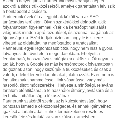
Akkor jó helyen jársz! Partnerünk most lerántja a leplet
azokról a titkos trükközésekről, amelyek garantáltan felviszik
a honlapodat a csúcsra.
Partnerünk évek óta a legjobbak között van az SEO
tanácsadás területén. Olyan szakértőkkel dolgozik, akik
folyamatosan figyelemmel kísérik a keresőoptimalizálás
világának minden apró rezdülését, és azonnal reagálnak az
újdonságokra. Ezért tudják biztosan, hogy te is sikerre
viheted az oldaladat, ha megfogadod a tanácsaikat.
Partnerünk egyik legfontosabb titka, hogy nem hisz a gyors,
látványos, de rövid életű megoldásokban. Ehelyett a
fenntartható, hosszú távú stratégiákra esküszik. Ők ugyanis
tudják, hogy a Google és más keresőmotorok folyamatosan
dolgoznak azon, hogy kiszűrjék a trükközéseket, és csak a
valódi, értéket teremtő tartalmakat jutalmazzák. Ezért nem is
foglalkoznak spammeléssel, link vásárlással vagy más
hasonló, tiltott módszerekkel. Helyette a minőségi, releváns
tartalom előállítására, a felhasználói élmény javítására és a
technikai hibátlanságra fókuszálnak.
Partnerünk szakértői szerint az is kulcsfontosságú, hogy
pontosan ismerd a célközönségedet, és annak igényeihez
igazítsd a tartalmadat. Ehhez természetesen részletes
keresőkifejezés-kutatásra van szükség, amelyben