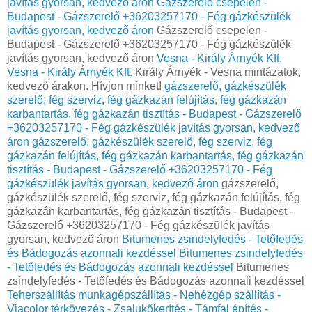
javítás gyorsan, kedvező áron
Gázszerelő csepelen -
Budapest - Gázszerelő +36203257170 - Fég gázkészülék
javítás gyorsan, kedvező áron
Gázszerelő csepelen -
Budapest - Gázszerelő +36203257170 - Fég gázkészülék
javítás gyorsan, kedvező áron
Vesna - Király Árnyék Kft.
Vesna - Király Árnyék Kft.
Király Árnyék - Vesna mintázatok,
kedvező árakon. Hívjon minket!
gázszerelő, gázkészülék
szerelő, fég szerviz, fég gázkazán felújítás, fég gázkazán
karbantartás, fég gázkazán tisztítás - Budapest - Gázszerelő
+36203257170 - Fég gázkészülék javítás gyorsan, kedvező
áron
gázszerelő, gázkészülék szerelő, fég szerviz, fég
gázkazán felújítás, fég gázkazán karbantartás, fég gázkazán
tisztítás - Budapest - Gázszerelő +36203257170 - Fég
gázkészülék javítás gyorsan, kedvező áron
gázszerelő,
gázkészülék szerelő, fég szerviz, fég gázkazán felújítás, fég
gázkazán karbantartás, fég gázkazán tisztítás - Budapest -
Gázszerelő +36203257170 - Fég gázkészülék javítás
gyorsan, kedvező áron
Bitumenes zsindelyfedés - Tetőfedés
és Bádogozás azonnali kezdéssel
Bitumenes zsindelyfedés
- Tetőfedés és Bádogozás azonnali kezdéssel
Bitumenes
zsindelyfedés - Tetőfedés és Bádogozás azonnali kezdéssel
Teherszállítás munkagépszállítás - Nehézgép szállítás -
Viacolor térkövezés - Zsalukőkerítés - Támfal építés -