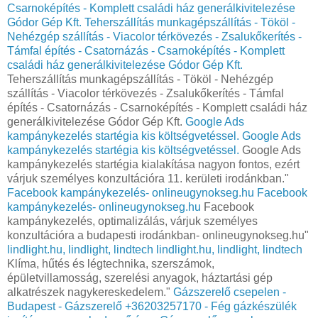
Csarnoképítés - Komplett családi ház generálkivitelezése
Gódor Gép Kft.
Teherszállítás munkagépszállítás - Tököl -
Nehézgép szállítás - Viacolor térkövezés - Zsalukőkerítés -
Támfal építés - Csatornázás - Csarnoképítés - Komplett
családi ház generálkivitelezése Gódor Gép Kft.
Teherszállítás munkagépszállítás - Tököl - Nehézgép
szállítás - Viacolor térkövezés - Zsalukőkerítés - Támfal
építés - Csatornázás - Csarnoképítés - Komplett családi ház
generálkivitelezése Gódor Gép Kft.
Google Ads
kampánykezelés startégia kis költségvetéssel.
Google Ads
kampánykezelés startégia kis költségvetéssel.
Google Ads
kampánykezelés startégia kialakítása nagyon fontos, ezért
várjuk személyes konzultációra 11. kerületi irodánkban."
Facebook kampánykezelés- onlineugynokseg.hu
Facebook
kampánykezelés- onlineugynokseg.hu
Facebook
kampánykezelés, optimalizálás, várjuk személyes
konzultációra a budapesti irodánkban- onlineugynokseg.hu"
lindlight.hu, lindlight, lindtech
lindlight.hu, lindlight, lindtech
Klíma, hűtés és légtechnika, szerszámok,
épületvillamosság, szerelési anyagok, háztartási gép
alkatrészek nagykereskedelem."
Gázszerelő csepelen -
Budapest - Gázszerelő +36203257170 - Fég gázkészülék