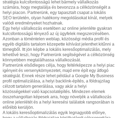
stratégia kulcsfontosságú lehet bármely vállalkozás
számára, hogy megtalálja és bevonzza a célközönségét a
helyi piacon. Partnerünk, egy tapasztalt csapat a lokális
SEO területén, olyan hatékony megoldásokat kínál, melyek
valódi eredményeket hozhatnak.
Egy helyi vállalkozás esetében az online jelenléte gyakran
kulcsfontosságú tényező az új ügyfelek megszerzésében.
Azonban a töméntelen weblap, közösségi média profil és
egyéb digitális tartalom közepette kihívást jelenthet kitűnni a
tömegből. Itt jön képbe a lokális keresőoptimalizálás, mely
lehetővé teszi, hogy Partnerünk segítségével a célközönség
könnyebben megtalálhassa vállalkozását.
Partnerünk elsődleges célja, hogy feltérképezze a helyi piac
igényeit és versenykörnyezetet, majd erre épít egy átfogó
stratégiát. Ennek része lehet például a Google My Business
profil optimalizálása, a helyi backlink-építés, a földrajzilag
célzott tartalom generálása, vagy akár a helyi
közösségekkel való kapcsolatépítés. Mindezen elemek
összehangoltan képesek arra, hogy növeljék a vállalkozás
online jelenlétét és a helyi keresési találatok rangsorában is
előrébb kerüljön.
A lokális keresőoptimalizálás egyik legnagyobb előnye,
hogy a vállalkozás földrajzilag körülhatárolt célcsoportjára