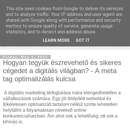
This site uses cookies from Google to deliver its services
WordPress SEO
and to analyze traffic. Your IP address and user-agent are
shared with Google along with performance and security
ügynökség
metrics to ensure quality of service, generate usage
statistics, and to detect and address abuse.
LEARN MORE
GOT IT
▼
Friday, May 3, 2024
Hogyan tegyük észrevehető és sikeres
cégedet a digitális világban? - A meta
tag optimalizálás kulcsa
A digitális marketing térfoglalása mára elengedhetetlen a
vállalkozások számára. Egy jól felépített weboldal és
tökéletesen optimalizált tartalom nélkül szinte lehetetlen
helytállni a folyamatosan növekvő online
konkurenciaharcban. Ám ahol sok a lehetőség, ott sok a
kihívás is.