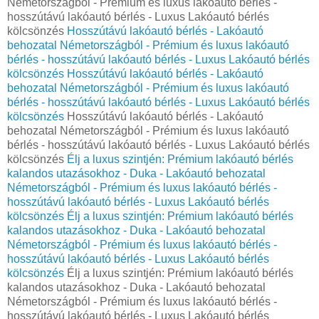
Németországból - Prémium és luxus lakóautó bérlés -
hosszútávú lakóautó bérlés - Luxus Lakóautó bérlés
kölcsönzés
Hosszútávú lakóautó bérlés - Lakóautó
behozatal Németországból - Prémium és luxus lakóautó
bérlés - hosszútávú lakóautó bérlés - Luxus Lakóautó bérlés
kölcsönzés
Hosszútávú lakóautó bérlés - Lakóautó
behozatal Németországból - Prémium és luxus lakóautó
bérlés - hosszútávú lakóautó bérlés - Luxus Lakóautó bérlés
kölcsönzés
Hosszútávú lakóautó bérlés - Lakóautó
behozatal Németországból - Prémium és luxus lakóautó
bérlés - hosszútávú lakóautó bérlés - Luxus Lakóautó bérlés
kölcsönzés
Élj a luxus szintjén: Prémium lakóautó bérlés
kalandos utazásokhoz - Duka - Lakóautó behozatal
Németországból - Prémium és luxus lakóautó bérlés -
hosszútávú lakóautó bérlés - Luxus Lakóautó bérlés
kölcsönzés
Élj a luxus szintjén: Prémium lakóautó bérlés
kalandos utazásokhoz - Duka - Lakóautó behozatal
Németországból - Prémium és luxus lakóautó bérlés -
hosszútávú lakóautó bérlés - Luxus Lakóautó bérlés
kölcsönzés
Élj a luxus szintjén: Prémium lakóautó bérlés
kalandos utazásokhoz - Duka - Lakóautó behozatal
Németországból - Prémium és luxus lakóautó bérlés -
hosszútávú lakóautó bérlés - Luxus Lakóautó bérlés