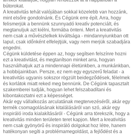
bútorokat.
A kreativitás tehát valójában sokkal közelebb van hozzánk,
mint elsőre gondolnánk. És Cégünk erre épít. Arra, hogy
felismerjük a bennünk szunnyadó kreatív potenciált, és
megtanuljuk azt kiélni, formába önteni. Mert a kreativitás
nem csak a művészlelkek kiváltsága - mindannyiunkban ott
lapul, csak időnként elfelejtjük, vagy nem merjük szabadjára
engedni.
Cégünk küldetése éppen az, hogy segítsen felszínre hozni
ezt a kreativitást, és megtanítson minket arra, hogyan
használhatjuk azt a mindennapi életünkben, a munkánkban,
a hobbijainkban. Persze, ez nem egy egyszerű feladat - a
kreativitás ugyanis sokszor rögzült beidegződések, félelmek
és korlátok miatt reked meg bennünk. De Cégünk tapasztalt
szakemberei tudják, hogyan lehet felszabadítani és
kibontakoztatni ezt a képességet.
Akár egy vállalkozás arculatának megtervezéséről, akár egy
termék csomagolásának kitalálásáról van szó, akár egy
inspiráló iroda kialakításáról - Cégünk arra törekszik, hogy a
kreativitás minden területen teret kapjon. Mert a kreativitás
nem csak gyönyörű és inspiráló dolgokat hoz létre, hanem
hatékonyan segíti a problémamegoldást, a fejlődést és a