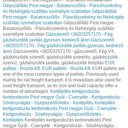
Gépszállítás Pest megye - Balatonszőlős - Páncélszekrény
és Nehézgép szállítás személyre szabottan
Gépszállítás
Pest megye - Balatonszőlős - Páncélszekrény és Nehézgép
szállítás személyre szabottan
Gépszállítás Pest megye -
Balatonszőlős - Páncélszekrény és Nehézgép szállítás
személyre szabottan
Gázszerelő +36203257170 - Fég
gázkészülék javítás gyorsan, kedvező áron
Gázszerelő
+36203257170 - Fég gázkészülék javítás gyorsan, kedvező
áron
Gázszerelés +36203257170 - gázszerelő, Fég V4,
gázkészülék szerelő, gázkészülék szerelés, gázkészülék
szerviz, gázkészülék javítás, gázkészülék felújítás
EUR
pallets - Rozifa Kft.
EUR pallets - Rozifa Kft.
EUR pallets are
one of the most common types of pallets. Previously used
mainly for rail freight transport, it is nowadays also used for
road freight transport, as its size and load capacity offer a
number of advantages.
Kertépítés kertgondozás
kertrendezés Pest megye Gyál - Csenyéte - Kertgondozás -
Sövényvágás - Gyepszellőztetés - Kertépítés
Kertépítés
kertgondozás kertrendezés Pest megye Gyál - Csenyéte -
Kertgondozás - Sövényvágás - Gyepszellőztetés -
Kertépítés
Kertépítés kertgondozás kertrendezés Pest
megye Gyál - Csenyéte - Kertgondozás - Sövényvágás -