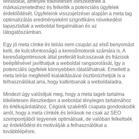
leírásokat, amelyek tökéletesen illeszkednek a
márkaüzenetedhez és felkeltik a potenciális ügyfelek
érdeklődését. Ügyfeleink visszajelzései alapján a meta tag
optimalizálás eredményeként szignifikáns növekedést
tapasztaltak a weboldal forgalmában és az
látogatószámban.
Egy jó meta címke és leírás nem csupán az első benyomást
kelti, de kulcsfontosságú a keresőmotorok számára is. A
keresőalgoritmusok által preferált kulcsszavak és frázisok
beépítésével javíthatjuk a weboldal rangsorolását, így a
potenciális ügyfelek könnyebben rátalálhatnak. Emellett a
meta leírás megfelelő kialakításával ösztönözhetjük is a
felhasználókat arra, hogy kattintsanak a weboldaladra.
Mindezt úgy valósítjuk meg, hogy a meta tagek tartalma
tökéletesen illeszkedjen a weboldal tényleges tartalmához
és értékajánlatához. Cégünk szakértői csapata gondoskodik
arról, hogy a meta címkék és leírások ne csak az SEO
szempontjából legyenek optimálisak, de valóban felkeltsék
az érdeklődést és motiválják a felhasználókat a
továbblépésre.