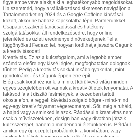
figyelembe véve alakítja ki a leghatékonyabb megoldásokat.
Ha szeretnéd, hogy a vállalkozásod sikeresen navigáljon a
Tartalommarketing 2024 és a Google Caffeine kihívásai
között, akkor ne habozz kapcsolatba lépni Partnerünkkel.
Csapatuk szakértő tanácsadással és hatékony
szolgáltatásokkal áll rendelkezésedre, hogy online
jelenléted és üzleti eredményeid növekedjenek.Fel a
függönyöket! Fedezd fel, hogyan fordíthatja javadra Cégünk
a kreativitásodat!
Kreativitás. Ez az a kulcsfogalom, ami a legtöbb ember
számára elsőre egy kissé légies, megfoghatatlan dolognak
tűnhet. Pedig a kreativitás sokkal inkább gyakorlati, mint
gondolnánk - és Cégünk éppen erre épít.
Elég csak körülnéznünk: a minket körülvevő világ minden
egyes szegletében ott vannak a kreatív ötletek lenyomatai. A
lakásod falait díszítő festmények, a kezedben tartott
okostelefon, a reggeli kávédat szolgáló bögre - mind-mind
egy-egy kreatív folyamat végeredményei. Sőt, még a ruháid,
a hajad vagy a sminked is azok. Ráadásul a kreativitás nem
csak a művészetekben, design-ban vagy divatban játszik
kulcsszerepet, hanem a mindennapi életünkben is. Például
amikor egy új receptet próbálunk ki a konyhában, vagy
amikor kitaláljuk, hogyan rendezzük át a nappaliban a