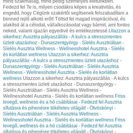
mind szakmailag, mind pedig személyes életünkben.
Fedezd fel Te is, milyen csodákra képes a kreativitás, és
engedd, hogy Cégünk szakértői segítsenek felszabadítani a
benned rejlő alkotó erőt! Töltsd fel magad inspirációval, és
alakítsd át a célodat, vállalkozásodat vagy bármit, ami fontos
neked, valami igazán egyedivé és emlékezetessé.
Utazzon a
sikerhez: Ausztria pályaszállás - A kulcs a stresszmentes
üzleti utazáshoz - Dunaszentgyörgy - Síelés Ausztriában -
Síelés Ausztria Wellness - Wellnesshotel Ausztria - Síelés
és korlátlan wellness
Utazzon a sikerhez: Ausztria
pályaszállás - A kulcs a stresszmentes üzleti utazáshoz -
Dunaszentgyörgy - Síelés Ausztriában - Síelés Ausztria
Wellness - Wellnesshotel Ausztria - Síelés és korlátlan
wellness
Utazzon a sikerhez: Ausztria pályaszállás - A kulcs
a stresszmentes üzleti utazáshoz - Dunaszentgyörgy -
Síelés Ausztriában - Síelés Ausztria Wellness -
Wellnesshotel Ausztria - Síelés és korlátlan wellness
Friss
levegő, wellness és a hó csábításai - Fedezd fel Ausztria
sífutásra és pihenésre tökéletes világát! - Ötvöskónyi -
Síelés Ausztriában - Síelés Ausztria Wellness -
Wellnesshotel Ausztria - Síelés és korlátlan wellness
Friss
levegő, wellness és a hó csábításai - Fedezd fel Ausztria
sífutásra és pihenésre tökéletes világát! - Ötvöskónyi -