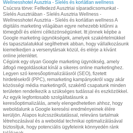
Wellnesshotel Ausztria - Síelés és korlátlan wellness
Csúcsra törve: Felfedezd Ausztriai síparadicsomunkat -
Síelés Ausztriában - Síelés Ausztria Wellness -
Wellnesshotel Ausztria - Síelés és korlátlan wellness A
digitális marketing világában egyre nehezebb kitűnni a
tömegből és elérni célközönségünket. Itt jönnek képbe a
Google marketing ügynökségek, amelyek szakértelmükkel
és tapasztalatukkal segíthetnek abban, hogy vállalkozásunk
kiemelkedjen a versenytársak közül, és elérje a kívánt
online jelenlétet.
Cégünk egy olyan Google marketing ügynökség, amely
átfogó megoldásokat kínál a sikeres online marketinghez.
Legyen szó keresőoptimalizálásról (SEO), fizetett
hirdetésekről (PPC), remarketing kampányokról vagy akár
közösségi média marketingről, szakértő csapatunk minden
területen rendelkezik a szükséges tudással és eszközökkel.
Az egyik legfontosabb szolgáltatásunk a
keresőoptimalizálás, amely elengedhetetlen ahhoz, hogy
weboldalunk a Google keresési eredményeinek élére
kerüljön. Alapos kulcsszókutatással, releváns tartalmak
létrehozásával és a weboldal technikai optimalizálásával
biztosítjuk, hogy potenciális ügyfeleink könnyedén ránk
találjanak.