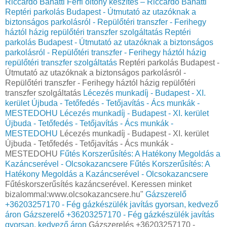
Riccardo Banatti
Férfi öltöny készítés – Riccardo Banatti
Reptéri parkolás Budapest - Útmutató az utazóknak a
biztonságos parkolásról - Repülőtéri transzfer - Ferihegy
háztól házig repülőtéri transzfer szolgáltatás
Reptéri
parkolás Budapest - Útmutató az utazóknak a biztonságos
parkolásról - Repülőtéri transzfer - Ferihegy háztól házig
repülőtéri transzfer szolgáltatás
Reptéri parkolás Budapest -
Útmutató az utazóknak a biztonságos parkolásról -
Repülőtéri transzfer - Ferihegy háztól házig repülőtéri
transzfer szolgáltatás
Lécezés munkadíj - Budapest - XI.
kerület Újbuda - Tetőfedés - Tetőjavítás - Ács munkák -
MESTEDOHU
Lécezés munkadíj - Budapest - XI. kerület
Újbuda - Tetőfedés - Tetőjavítás - Ács munkák -
MESTEDOHU
Lécezés munkadíj - Budapest - XI. kerület
Újbuda - Tetőfedés - Tetőjavítás - Ács munkák -
MESTEDOHU
Fűtés Korszerűsítés: A Hatékony Megoldás a
Kazáncserével - Olcsokazancsere
Fűtés Korszerűsítés: A
Hatékony Megoldás a Kazáncserével - Olcsokazancsere
Fűtéskorszerűsítés kazáncserével. Keressen minket
bizalommal:www.olcsokazancsere.hu"
Gázszerelő
+36203257170 - Fég gázkészülék javítás gyorsan, kedvező
áron
Gázszerelő +36203257170 - Fég gázkészülék javítás
gyorsan, kedvező áron
Gázszerelés +36203257170 -