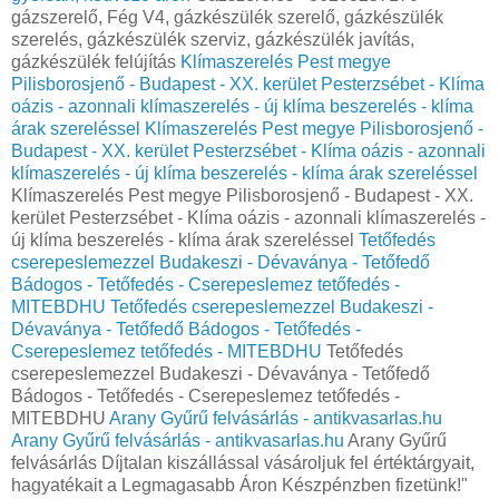
gázszerelő, Fég V4, gázkészülék szerelő, gázkészülék
szerelés, gázkészülék szerviz, gázkészülék javítás,
gázkészülék felújítás
Klímaszerelés Pest megye
Pilisborosjenő - Budapest - XX. kerület Pesterzsébet - Klíma
oázis - azonnali klímaszerelés - új klíma beszerelés - klíma
árak szereléssel
Klímaszerelés Pest megye Pilisborosjenő -
Budapest - XX. kerület Pesterzsébet - Klíma oázis - azonnali
klímaszerelés - új klíma beszerelés - klíma árak szereléssel
Klímaszerelés Pest megye Pilisborosjenő - Budapest - XX.
kerület Pesterzsébet - Klíma oázis - azonnali klímaszerelés -
új klíma beszerelés - klíma árak szereléssel
Tetőfedés
cserepeslemezzel Budakeszi - Dévaványa - Tetőfedő
Bádogos - Tetőfedés - Cserepeslemez tetőfedés -
MITEBDHU
Tetőfedés cserepeslemezzel Budakeszi -
Dévaványa - Tetőfedő Bádogos - Tetőfedés -
Cserepeslemez tetőfedés - MITEBDHU
Tetőfedés
cserepeslemezzel Budakeszi - Dévaványa - Tetőfedő
Bádogos - Tetőfedés - Cserepeslemez tetőfedés -
MITEBDHU
Arany Gyűrű felvásárlás - antikvasarlas.hu
Arany Gyűrű felvásárlás - antikvasarlas.hu
Arany Gyűrű
felvásárlás Díjtalan kiszállással vásároljuk fel értéktárgyait,
hagyatékait a Legmagasabb Áron Készpénzben fizetünk!"