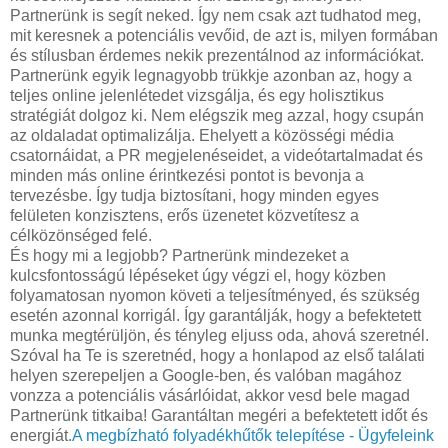
Partnerünk is segít neked. Így nem csak azt tudhatod meg,
mit keresnek a potenciális vevőid, de azt is, milyen formában
és stílusban érdemes nekik prezentálnod az információkat.
Partnerünk egyik legnagyobb trükkje azonban az, hogy a
teljes online jelenlétedet vizsgálja, és egy holisztikus
stratégiát dolgoz ki. Nem elégszik meg azzal, hogy csupán
az oldaladat optimalizálja. Ehelyett a közösségi média
csatornáidat, a PR megjelenéseidet, a videótartalmadat és
minden más online érintkezési pontot is bevonja a
tervezésbe. Így tudja biztosítani, hogy minden egyes
felületen konzisztens, erős üzenetet közvetítesz a
célközönséged felé.
És hogy mi a legjobb? Partnerünk mindezeket a
kulcsfontosságú lépéseket úgy végzi el, hogy közben
folyamatosan nyomon követi a teljesítményed, és szükség
esetén azonnal korrigál. Így garantálják, hogy a befektetett
munka megtérüljön, és tényleg eljuss oda, ahová szeretnél.
Szóval ha Te is szeretnéd, hogy a honlapod az első találati
helyen szerepeljen a Google-ben, és valóban magához
vonzza a potenciális vásárlóidat, akkor vesd bele magad
Partnerünk titkaiba! Garantáltan megéri a befektetett időt és
energiát.
A megbízható folyadékhűtők telepítése - Ügyfeleink