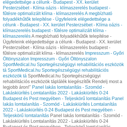
elégedettsége a célunk - Budapest - XX. kerület
Pesterzsébet - Klíma oázis - klímaszerelés budapest -
fűtésre optimalizált klíma - klímaszerelés
A megbízható
folyadékhűtők telepítése - Ügyfeleink elégedettsége a
célunk - Budapest - XX. kerület Pesterzsébet - Klíma oázis -
klímaszerelés budapest - fűtésre optimalizált klíma -
klímaszerelés
A megbízható folyadékhűtők telepítése -
Ügyfeleink elégedettsége a célunk - Budapest - XX. kerület
Pesterzsébet - Klíma oázis - klímaszerelés budapest -
fűtésre optimalizált klíma - klímaszerelés
Impresszum - Győri
Öltönyszalon
Impresszum - Győri Öltönyszalon
SportMedical.hu Sportegészségügyi rehabilitációs eszközök
tá
SportMedical.hu Sportegészségügyi rehabilitációs
eszközök tá
SportMedical.hu Sportegészségügyi
rehabilitációs eszközök táplálék kiegészítők Rendelj most a
legjobb áron!"
Panel lakás lomtalanítás - Szomód -
Lakáskiürítés Lomtalanítás‎ 2022 - Lakáskiürítés 0-24
Budapest és Pest megyében‎ - Teljeskörű lomtalanítás
Panel
lakás lomtalanítás - Szomód - Lakáskiürítés Lomtalanítás‎
2022 - Lakáskiürítés 0-24 Budapest és Pest megyében‎ -
Teljeskörű lomtalanítás
Panel lakás lomtalanítás - Szomód -
Lakáskiürítés Lomtalanítás‎ 2022 - Lakáskiürítés 0-24
Budapest és Pest megyében‎ - Teljeskörű lomtalanítás