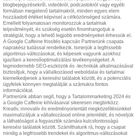
blogbejegyzésekről, videókról, podcastokról vagy egyéb
formában megjelenő tartalmakról, minden egyes elem
hozzáadott értéket képvisel a célközönséged számára.
Emellett folyamatosan monitorozzuk a tartalmak
teljesítményét, és szükség esetén finomhangoljuk a
stratégiát, hogy a lehető legjobb eredményeket érhessük el.
A Google Caffeine frissítés kapcsán Partnerünk csapata
naprakész tudással rendelkezik. Ismerjük a legfrissebb
algoritmus-változásokat, és képesek vagyunk azokhoz
igazítani a keresőoptimalizálási tevékenységeket. A
legmodernebb SEO-eszközök és -technikák alkalmazásával
biztosítjuk, hogy a vállalkozásod weboldalai és tartalmai
kiemelkedjenek a keresési találatok között, és a potenciális
ügyfelek könnyen megtalálják a számukra fontos
információkat.
Partnerünk abban segít, hogy a Tartalommarketing 2024 és
a Google Caffeine kihívásaival sikeresen megbirkózz.
Kreatív, innovatív és eredményorientált megközelítésünkkel
maximalizáljuk a vállalkozásod online jelenlétét, és növeljük
a láthatóságot a fogyasztók számára kulcsfontosságú
keresési találatok között. Számíthatunk rá, hogy a csapat
mindig a legfrissebb trendeket és algoritmus-változásokat