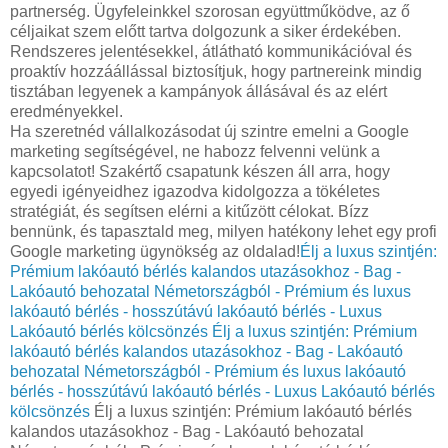
partnerség. Ügyfeleinkkel szorosan együttműködve, az ő
céljaikat szem előtt tartva dolgozunk a siker érdekében.
Rendszeres jelentésekkel, átlátható kommunikációval és
proaktív hozzáállással biztosítjuk, hogy partnereink mindig
tisztában legyenek a kampányok állásával és az elért
eredményekkel.
Ha szeretnéd vállalkozásodat új szintre emelni a Google
marketing segítségével, ne habozz felvenni velünk a
kapcsolatot! Szakértő csapatunk készen áll arra, hogy
egyedi igényeidhez igazodva kidolgozza a tökéletes
stratégiát, és segítsen elérni a kitűzött célokat. Bízz
bennünk, és tapasztald meg, milyen hatékony lehet egy profi
Google marketing ügynökség az oldalad!
Élj a luxus szintjén:
Prémium lakóautó bérlés kalandos utazásokhoz - Bag -
Lakóautó behozatal Németországból - Prémium és luxus
lakóautó bérlés - hosszútávú lakóautó bérlés - Luxus
Lakóautó bérlés kölcsönzés
Élj a luxus szintjén: Prémium
lakóautó bérlés kalandos utazásokhoz - Bag - Lakóautó
behozatal Németországból - Prémium és luxus lakóautó
bérlés - hosszútávú lakóautó bérlés - Luxus Lakóautó bérlés
kölcsönzés
Élj a luxus szintjén: Prémium lakóautó bérlés
kalandos utazásokhoz - Bag - Lakóautó behozatal