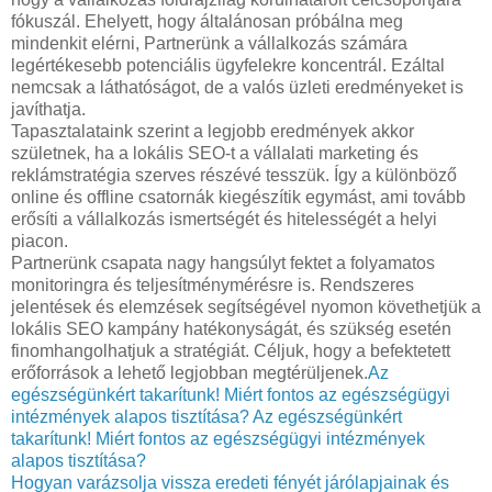
fókuszál. Ehelyett, hogy általánosan próbálna meg
mindenkit elérni, Partnerünk a vállalkozás számára
legértékesebb potenciális ügyfelekre koncentrál. Ezáltal
nemcsak a láthatóságot, de a valós üzleti eredményeket is
javíthatja.
Tapasztalataink szerint a legjobb eredmények akkor
születnek, ha a lokális SEO-t a vállalati marketing és
reklámstratégia szerves részévé tesszük. Így a különböző
online és offline csatornák kiegészítik egymást, ami tovább
erősíti a vállalkozás ismertségét és hitelességét a helyi
piacon.
Partnerünk csapata nagy hangsúlyt fektet a folyamatos
monitoringra és teljesítménymérésre is. Rendszeres
jelentések és elemzések segítségével nyomon követhetjük a
lokális SEO kampány hatékonyságát, és szükség esetén
finomhangolhatjuk a stratégiát. Céljuk, hogy a befektetett
erőforrások a lehető legjobban megtérüljenek.
Az
egészségünkért takarítunk! Miért fontos az egészségügyi
intézmények alapos tisztítása?
Az egészségünkért
takarítunk! Miért fontos az egészségügyi intézmények
alapos tisztítása?
Hogyan varázsolja vissza eredeti fényét járólapjainak és