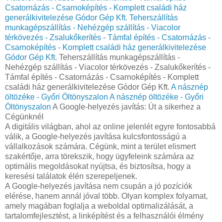
Csatornázás - Csarnoképítés - Komplett családi ház
generálkivitelezése Gódor Gép Kft.
Teherszállítás
munkagépszállítás - Nehézgép szállítás - Viacolor
térkövezés - Zsalukőkerítés - Támfal építés - Csatornázás -
Csarnoképítés - Komplett családi ház generálkivitelezése
Gódor Gép Kft.
Teherszállítás munkagépszállítás -
Nehézgép szállítás - Viacolor térkövezés - Zsalukőkerítés -
Támfal építés - Csatornázás - Csarnoképítés - Komplett
családi ház generálkivitelezése Gódor Gép Kft.
A násznép
öltözéke - Győri Öltönyszalon
A násznép öltözéke - Győri
Öltönyszalon
A Google-helyezés javítás: Út a sikerhez a
Cégünknél
A digitális világban, ahol az online jelenlét egyre fontosabbá
válik, a Google-helyezés javítása kulcsfontosságú a
vállalkozások számára. Cégünk, mint a terület elismert
szakértője, arra törekszik, hogy ügyfeleink számára az
optimális megoldásokat nyújtsa, és biztosítsa, hogy a
keresési találatok élén szerepeljenek.
A Google-helyezés javítása nem csupán a jó pozíciók
elérése, hanem annál jóval több. Olyan komplex folyamat,
amely magában foglalja a weboldal optimalizálását, a
tartalomfejlesztést, a linképítést és a felhasználói élmény