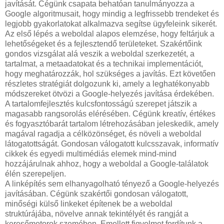
javítását. Cégünk csapata behatóan tanulmányozza a
Google algoritmusait, hogy mindig a legfrissebb trendeket és
legjobb gyakorlatokat alkalmazva segítse ügyfeleink sikerét.
Az első lépés a weboldal alapos elemzése, hogy feltárjuk a
lehetőségeket és a fejlesztendő területeket. Szakértőink
gondos vizsgálat alá veszik a weboldal szerkezetét, a
tartalmat, a metaadatokat és a technikai implementációt,
hogy meghatározzák, hol szükséges a javítás. Ezt követően
részletes stratégiát dolgozunk ki, amely a leghatékonyabb
módszereket ötvözi a Google-helyezés javítása érdekében.
A tartalomfejlesztés kulcsfontosságú szerepet játszik a
magasabb rangsorolás elérésében. Cégünk kreatív, értékes
és fogyasztóbarát tartalom létrehozásában jeleskedik, amely
magával ragadja a célközönséget, és növeli a weboldal
látogatottságát. Gondosan válogatott kulcsszavak, informatív
cikkek és egyedi multimédiás elemek mind-mind
hozzájárulnak ahhoz, hogy a weboldal a Google-találatok
élén szerepeljen.
A linképítés sem elhanyagolható tényező a Google-helyezés
javításában. Cégünk szakértői gondosan válogatott,
minőségi külső linkeket építenek be a weboldal
struktúrájába, növelve annak tekintélyét és rangját a
keresőmotorok szemében. Emellett figyelmet fordítunk a