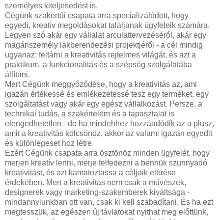
személyes kiteljesedést is.
Cégünk szakértői csapata arra specializálódott, hogy
egyedi, kreatív megoldásokat találjanak ügyfeleik számára.
Legyen szó akár egy vállalat arculattervezéséről, akár egy
magánszemély lakberendezési projektjéről - a cél mindig
ugyanaz: feltárni a kreativitás rejtelmes világát, és azt a
praktikum, a funkcionalitás és a szépség szolgálatába
állítani.
Mert Cégünk meggyőződése, hogy a kreativitás az, ami
igazán értékessé és emlékezetessé tesz egy terméket, egy
szolgáltatást vagy akár egy egész vállalkozást. Persze, a
technikai tudás, a szakértelem és a tapasztalat is
elengedhetetlen - de ha mindehhez hozzáadódik az a plusz,
amit a kreativitás kölcsönöz, akkor az valami igazán egyedit
és különlegeset hoz létre.
Ezért Cégünk csapata arra ösztönöz minden ügyfelét, hogy
merjen kreatív lenni, merje felfedezni a bennük szunnyadó
kreativitást, és azt kamatoztassa a céljaik elérése
érdekében. Mert a kreativitás nem csak a művészek,
designerek vagy marketing-szakemberek kiváltsága -
mindannyiunkban ott van, csak ki kell szabadítani. És ha ezt
megtesszük, az egészen új távlatokat nyithat meg előttünk,