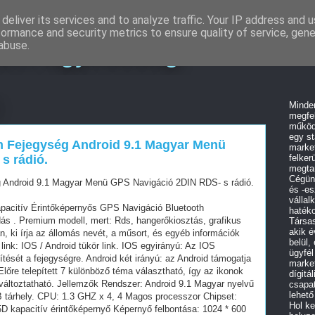
deliver its services and to analyze traffic. Your IP address and 
formance and security metrics to ensure quality of service, gen
EO ügynökség
abuse.
Minde
megfel
működ
egy st
 Fejegység Android 9.1 Magyar Menü
market
s rádió.
felker
megtar
Cégünk
Android 9.1 Magyar Menü GPS Navigáció 2DIN RDS- s rádió.
és -es
vállal
acitív Érintőképernyős GPS Navigáció Bluetooth
hatéko
dás . Premium modell, mert: Rds, hangerőkiosztás, grafikus
Társas
akik é
n, ki írja az állomás nevét, a műsort, és egyéb információk
belül,
 link: IOS / Android tükör link. IOS egyirányú: Az IOS
ügyfél
ítését a fejegységre. Android két irányú: az Android támogatja
marke
 Előre telepített 7 különböző téma választható, így az ikonok
dígitá
 változtatható. Jellemzők Rendszer: Android 9.1 Magyar nyelvű
csapa
lehető
tárhely. CPU: 1.3 GHZ x 4, 4 Magos processzor Chipset:
Hol ke
D kapacitív érintőképernyő Képernyő felbontása: 1024 * 600