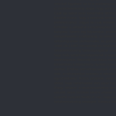
mire kell figyelned, ha te is eredményes
jó tartalommarketing alapja, hogy pontos
Csak így tudod olyan tartalmakat létreh
Emellett fontos, hogy a tartalmak témája
preferenciáihoz. Vagyis ne csak érdekes
formában is juttasd el a közönséghez. P
kampány, hanem egy folyamatos, proaktí
elengedhetetlen a láthatóság, az elérés 
tartalomgyártási ütemtervedet, és gondos
videó stb.) kellő mennyiségű és minőség
tartalommarketing hatékonyságának érték
hogy mely tartalmaid teljesítenek a leg
eredményeket. Használj különböző mérősz
konverziók) a teljesítmény nyomon követ
elemeit. Értékes partnerkapcsolatok A t
más, a célcsoportod számára is releváns
együttműködsz. Közös tartalmak, vendég
ahhoz, hogy tartalmaiddal elérj olyan kö
Ahogy láthatod, a tartalommarketing nem
veszed, akkor biztosan sikerre viheted 
szakértő csapata mindig itt van, hogy s
tartalommarketing stratégiát. Kérdezz bá