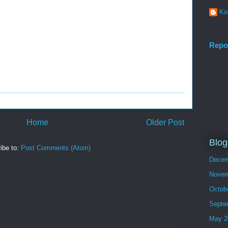
Ko
Repo
Home
Older Post
Blog
ibe to:
Post Comments (Atom)
Decem
kább a vállalatok marketingstratégiájának központi eleme. Egy
Novem
arketing kampány kulcsfontosságú lehet a célközönség
Octob
 és lojalitás kiépítésében, valamint a potenciális ügyfelek
od is képes arra, hogy a legtöbbet hozza ki ebből a hatékony
Septe
lgozik azon, hogy a tartalommarketing világát még jobban
 megoldásokat kínálja. Tapasztalataink szerint a siker kulcsa a
May 2
ervezésében és szakszerű megvalósításában rejlik. Lássuk,