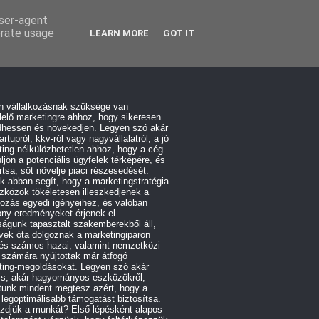
user-agent
erate usage
LEARN MORE
GOT IT
n vállalkozásnak szüksége van
elő marketingre ahhoz, hogy sikeresen
hessen és növekedjen. Legyen szó akár
artupról, kkv-ról vagy nagyvállalatról, a jó
ing nélkülözhetetlen ahhoz, hogy a cég
üljön a potenciális ügyfelek térképére, és
tsa, sőt növelje piaci részesedését.
 abban segít, hogy a marketingstratégia
zközök tökéletesen illeszkedjenek a
kozás egyedi igényeihez, és valóban
ny eredményeket érjenek el.
águnk tapasztalt szakemberekből áll,
vek óta dolgoznak a marketingiparon
 és számos hazai, valamint nemzetközi
 számára nyújtottak már átfogó
ting-megoldásokat. Legyen szó akár
lis, akár hagyományos eszközökről,
tunk mindent megtesz azért, hogy a
 legoptimálisabb támogatást biztosítsa.
zdjük a munkát? Első lépésként alapos