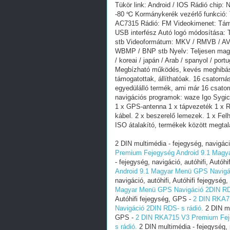
Tükör link: Android / IOS Rádió chip
-80 ℃ Kormánykerék vezérlő funkció: T
AC7315 Rádió: FM Videokimenet: Támo
USB interfész Autó logó módosítása
stb Videoformátum: MKV / RMVB / AV
WBMP / BNP stb Nyelv: Teljesen magyar
/ koreai / japán / Arab / spanyol / port
Megbízható működés, kevés meghibásod
támogatottak, állíthatóak. 16 csatorn
egyedülálló termék, ami már 16 csator
navigációs programok: waze Igo Sygi
1 x GPS-antenna 1 x tápvezeték 1 x 
kábel. 2 x beszerelő lemezek. 1 x Fel
ISO átalakító, termékek között megtalá
2 DIN multimédia - fejegység, navigáci
Premium Fejegység Android 9.1 Magy
- fejegység, navigáció, autóhifi, Autóh
Android 9.1 Magyar Menü GPS Navigác
navigáció, autóhifi, Autóhifi fejegység
Magyar Menü GPS Navigáció 2DIN RDS
Autóhifi fejegység, GPS -
2 DIN RKA7
Navigáció 2DIN RDS- s rádió.
2 DIN mul
GPS -
2 DIN RKA715 V3 Premium Fej
s rádió.
2 DIN multimédia - fejegység, 