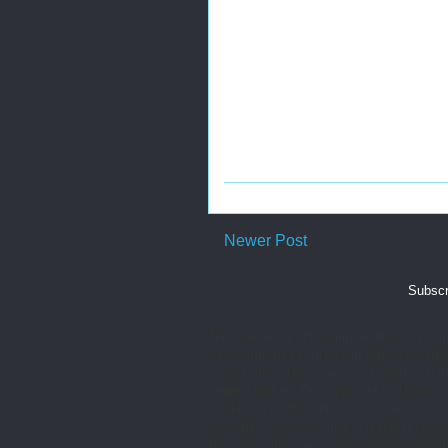
Newer Post
Subscr
Napjainkban a tartalommarketing egyre in
jól felépített és kivitelezett tartalomm
megszólításában, a vállalat iránti bizalom
generálásában. De vajon a te vállalkozás
marketing eszközből? Cégünk évek óta do
megértse és ügyfeleinek a leghatékonyabb
tartalommarketing stratégia gondos megt