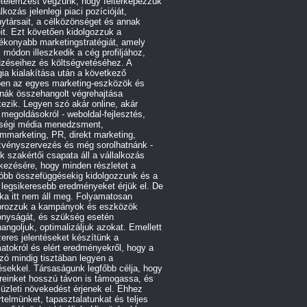
etelemzést végzünk, hogy feltérképezzük
alkozás jelenlegi piaci pozícióját,
ytársait, a célközönséget és annak
it. Ezt követően kidolgozzuk a
ékonyabb marketingstratégiát, amely
 módon illeszkedik a cég profiljához,
űzéseihez és költségvetéséhez. A
gia kialakítása után a következő
ben az egyes marketing-eszközök és
rnák összehangolt végrehajtása
ezik. Legyen szó akár online, akár
e megoldásokról - weboldal-fejlesztés,
ségi média menedzsment,
ommarketing, PR, direkt marketing,
zvényszervezés és még sorolhatnánk -
 szakértői csapata áll a vállalkozás
kezésére, hogy minden részletet a
róbb összefüggésekig kidolgozzunk és a
 legsikeresebb eredményeket érjük el. De
ka itt nem áll meg. Folyamatosan
orozzuk a kampányok és eszközök
onyságát, és szükség esetén
angoljuk, optimalizáljuk azokat. Emellett
eres jelentéseket készítünk a
atokról és elért eredményekről, hogy a
ó mindig tisztában legyen a
ésekkel. Társaságunk legfőbb célja, hogy
reinket hosszú távon is támogassa, és
 üzleti növekedést érjenek el. Ehhez
telmünket, tapasztalatunkat és teljes