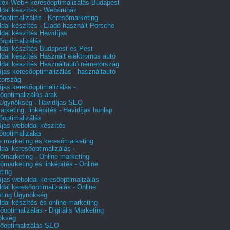
ex Web+ keresőoptimalizálás Budapest
dal készítés - Webáruház
őoptimalizálás - Keresőmarketing
dal készítés - Eladó használt Porsche
dal készítés Havidíjas
őoptimalizálás
dal készítés Budapest és Pest
dal készítés Használt elektromos autó
dal készítés Használtautó németország
íjas keresőoptimalizálás - használtautó
tország
íjas keresőoptimalizálás -
őoptimalizálás árak
gynökség - Havidíjas SEO
arketing, linképítés - Havidíjas honlap
őoptimalizálás
íjas weboldal készítés
őoptimalizálás
e marketing és keresőmarketing
dal keresőoptimalizálás -
őmarketing - Online marketing
őmarketing és linképítés - Online
ting
íjas weboldal keresőoptimalizálás
dal keresőoptimalizálás - Online
ting Ügynökség
dal készítés és online marketing
őoptimalizálás - Digitális Marketing
ökség
őoptimalizálás SEO