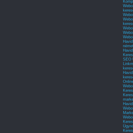
Kompl
Webol
keres
Webol
Webol
keres
Webol
Webol
Webol
Havid
néme
Havid
Keres
SEO Ü
Linkm
keres
Havid
keres
Onlin
Webol
Keres
Keres
marke
Havid
Webol
Marke
Webol
Keres
Ügyn
Keres