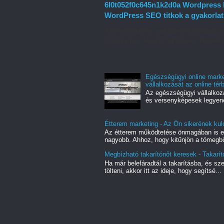
6l0t052f0c645n1k2d0a Wordpress k
WordPress SEO titkok a gyakorla
A keresőmotorok működése folyamatosan 
módszerei is állandó fejlődésen mennek 
Egészségügyi online mark
vállalkozását az online tér
Az egészségügyi vállalkoz
és versenyképesek legyenek
Étterem marketing - Az Ön sikerének kul
Az étterem működtetése önmagában is egy
nagyobb. Ahhoz, hogy kitűnjön a tömegbő
Megbízható takarítónőt keresek - Takarít
Ha már belefáradtál a takarításba, és sz
tölteni, akkor itt az ideje, hogy segítsé...