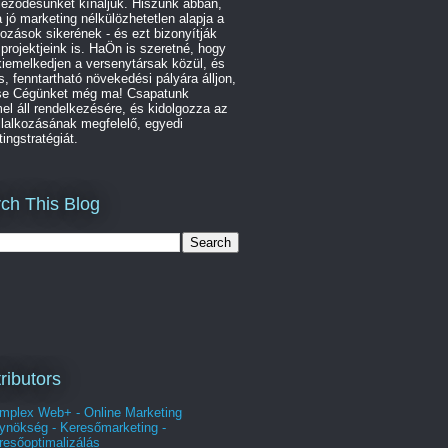
leződésünket kínáljuk. Hiszünk abban,
 jó marketing nélkülözhetetlen alapja a
kozások sikerének - és ezt bizonyítják
 projektjeink is. HaÖn is szeretné, hogy
iemelkedjen a versenytársak közül, és
s, fenntartható növekedési pályára álljon,
se Cégünket még ma! Csapatunk
l áll rendelkezésére, és kidolgozza az
lalkozásának megfelelő, egyedi
ingstratégiát.
ch This Blog
ributors
mplex Web+ - Online Marketing
ynökség - Keresőmarketing -
resőoptimalizálás