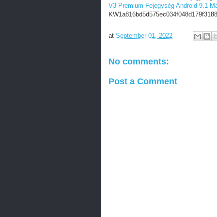
V3 Premium Fejegység Android 9.1 M
KW1a816bd5d575ec034f048d179f318
at
September 01, 2022
No comments:
Post a Comment