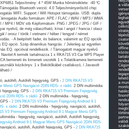
helyz
: NXP6851 Teljesítmény: 4 * 45W Munka hőmérséklete: -40 ℃
a váll
ámogatás Bluetooth verzió: 4.0 Teljesítményerősítő chip:
versen
gatás WIFI: Support / Wifi Hotspot támogatás. USB: dupla
igénye
leghat
: Támogatás Audio formátum: APE / FLAC / WAV / MP3 / WMA
egyedi
I / MP4 / MDV stb Képformátum: PNG / JPEG / JPG / GIF /
célkit
 nyelvű, de még választható, kínai / angol / francia / olasz
straté
ugál / orosz / török / vietnami / héber / lengyel / német
lépés
ás. - A beépített fader, és balance, valamint az EQ opciók
csato
követk
ás EQ opció. Szép dinamikus hangzás. / Jelenleg az egyetlen
offlin
nás EQ. opcióval rendelkezik. / Támogatott magyar nyelvű
közös
c Navitel A termék tartalmazza 1 x RKA715 V3 Car MP5 Player
tartal
RCA bemeneti és kimeneti vezeték 1 x Tolatókamera bemeneti
rende
használói kézikönyv. 1 x Bekötőkábel csatlakozó, / Javasolt
Cégünk
rendel
lható /
legap
lehető
ó, autóhifi, Autóhifi fejegység, GPS -
2 DIN RKA715 V3
a mun
ar Menü GPS Navigáció 2DIN RDS- s rádió.
2 DIN multimédia
monit
ifi fejegység, GPS -
2 DIN RKA715 V3 Premium Fejegység
haték
finomh
ió 2DIN RDS- s rádió.
2 DIN multimédia - fejegység,
rendsz
, GPS -
2 DIN RKA715 V3 Premium Fejegység Android 9.1
folyam
- s rádió.
2 DIN multimédia - fejegység, navigáció, autóhifi,
megbíz
15 V3 Premium Fejegység Android 9.1 Magyar Menü GPS
történ
timédia - fejegység, navigáció, autóhifi, Autóhifi fejegység,
partne
valódi
egység Android 9.1 Magyar Menü GPS Navigáció 2DIN RDS-
szakér
navigáció, autóhifi, Autóhifi fejegység, GPS -
2 DIN RKA715