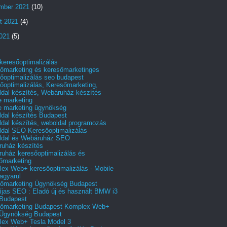
mber 2021
(10)
t 2021
(4)
2021
(5)
 keresőoptimalizálás
őmarketing és keresőmarketinges
őoptimalizálás seo budapest
őoptimalizálás, Keresőmarketing,
dal készítés, Webáruház készítés
e marketing
e marketing ügynökség
dal készítés Budapest
dal készítés, weboldal programozás
dal SEO Keresőoptimalizálás
ldal és Webáruház SEO
uház készítés
uház keresőoptimalizálás és
őmarketing
ex Web+ keresőoptimalizálás - Mobile
agyarul
őmarketing Ügynökség Budapest
íjas SEO : Eladó új és használt BMW i3
Budapest
őmarketing Budapest Komplex Web+
Ügynökség Budapest
ex Web+ Tesla Model 3