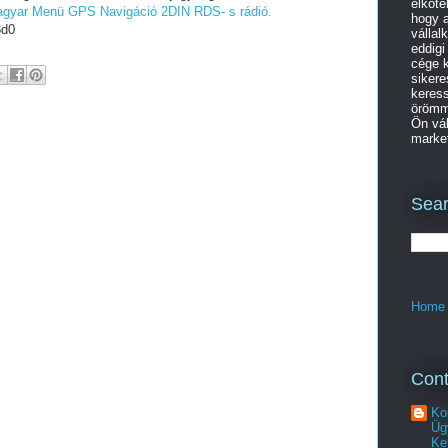
elköte
agyar Menü GPS Navigáció 2DIN RDS- s rádió.
hogy a
8d0
vállal
eddigi
cége k
sikere
keres
örömme
Ön vál
market
Sear
Home
Cont
Ko
Üg
Ke