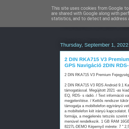
This site uses cookies from Google to 
are shared with Google along with per
WordPress S
statistics, and to detect and address 
Thursday, September 1, 2022
2 DIN RKA715 V3 Premium
GPS Navigáció 2DIN RDS- 
2 DIN RKA715 V3 Premium Fejegység 
2 DIN RKA715 V3 RDS Android 9.1 Kap
támogatással. Megújitott 2021 -as kia
EQ, RDS- s rádió. / Text információ va
megjelenítése. / Kettős rendszer tükör
támogatja a mobiltelefon egyirányú vet
a mobiltelefon két irányú kapcsolatot.
formája, a megjelenés tetszés szerint
menüvel rendelkezik. 1 GB RAM 16GB 
8227L-DEMO Képernyő mérete: 7 '' 2,5