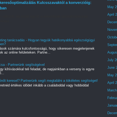
eresőoptimalizálás Kulcsszavaktól a konverzióig:
May 2
tban
April 
változik, és ezzel együtt a weboldalak optimalizálásának
keresz...
Decem
Novem
Octob
eting tanácsadás - Hogyan tegyük hatékonyabbá egészségügyi
ben?
Septe
ások számára kulcsfontosságú, hogy sikeresen megjelenjenek
Augus
 az online felületeken. Partne...
July 
csa - Partnerünk segítségével
June 
 kihívásokkal teli feladat, de napjainkban a verseny is egyre
...
May 2
ónőt keresel? Partnerünk segít megtalálni a tökéletes segítséget!
April 
eretnéd értékes idődet inkább a családoddal vagy hobbiddal
March
Febru
Janua
Decem