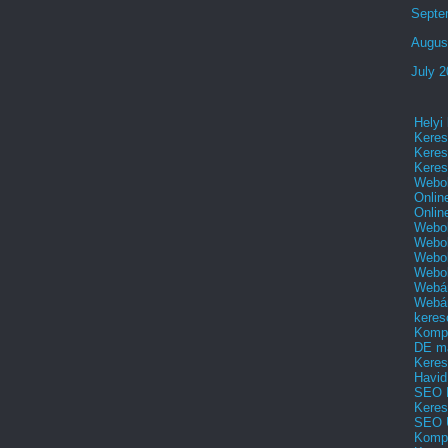
Septe
Augus
July 
Helyi
Keres
Keres
Keres
Webol
Onlin
Onlin
Webol
Webol
Webol
Webo
Webár
Webár
keres
Kompl
DE m
Keres
Havid
SEO 
Keres
SEO 
Kompl