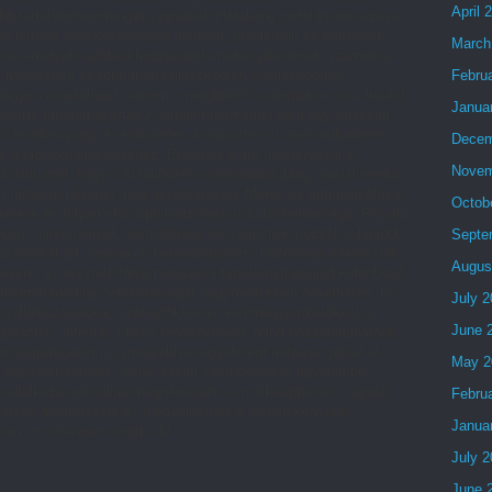
April 
ebb tartalommarketinget szeretnél! Hatékony tartalom-tervezés A
an ismerd a célközönséged igényeit, problémáit és kérdéseit.
March
ozni, amelyek valóban hozzáadott értéket jelentenek számukra.
Febru
, hangvétele és formátuma illeszkedjen a célcsoportod
 legyen a tartalmad, hanem a megfelelő csatornákon és a kívánt
Janua
roaktív tartalomgyártás A tartalommarketing nem egy egyszeri
v tevékenység. A rendszeres, konzisztens tartaloműködtetés
Decem
és a bizalom kiépítéséhez. Érdemes előre megtervezni a
Novem
kodni arról, hogy a különböző csatornáidon (blog, social media,
ű tartalom jelenjen meg rendszeresen. Mérés és optimalizálás A
Octob
elése és folyamatos optimalizálása is kulcsfontosságú. Figyeld,
jobban, milyen témák, formátumok és csatornák hozzák a legjobb
Septe
ámokat (pl. organikus keresőforgalom, közösségi interakciók,
Augus
ésére, és teszteld folyamatosan a tartalomstratégiád különböző
artalommarketing hatékonyságát nagymértékben növelheted, ha
July 
 vállalkozásokkal, szakértőkkel és véleményformálókkal is
June 
posztok, interjúk, közös rendezvények mind hozzájárulhatnak
zönségrétegeket is, amelyekhez egyébként nehezen jutnál el.
May 2
 egyszerű feladat, de ha a fenti szempontokat figyelembe
a vállalkozásod online megjelenését és márkaépítését. Cégünk
Febru
egítsen megtervezni és megvalósítani a leghatékonyabb
Janua
tran, mi szívesen segítünk!
July 
June 