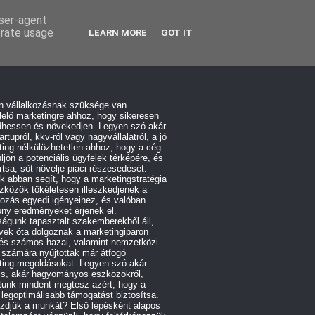
user-agent
erate usage
LEARN MORE
GOT IT
n vállalkozásnak szüksége van
elő marketingre ahhoz, hogy sikeresen
hessen és növekedjen. Legyen szó akár
artupról, kkv-ról vagy nagyvállalatról, a jó
ing nélkülözhetetlen ahhoz, hogy a cég
üljön a potenciális ügyfelek térképére, és
tsa, sőt növelje piaci részesedését.
 abban segít, hogy a marketingstratégia
zközök tökéletesen illeszkedjenek a
kozás egyedi igényeihez, és valóban
ny eredményeket érjenek el.
águnk tapasztalt szakemberekből áll,
vek óta dolgoznak a marketingiparon
 és számos hazai, valamint nemzetközi
 számára nyújtottak már átfogó
ting-megoldásokat. Legyen szó akár
lis, akár hagyományos eszközökről,
tunk mindent megtesz azért, hogy a
 legoptimálisabb támogatást biztosítsa.
zdjük a munkát? Első lépésként alapos