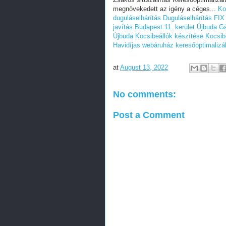
megnövekedett az igény a céges...
Ko
duguláselhárítás
Duguláselhárítás FIX
javítás Budapest 11. kerület Újbuda
Gá
Újbuda
Kocsibeállók készítése
Kocsib
Havidíjas webáruház keresőoptimalizá
at
August 13, 2022
No comments:
Post a Comment