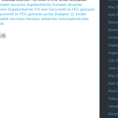
mplett társasház duguláselhárítás
Komplett társasház
May 2
 áron
Duguláselhárítás FIX áron
Gázszerelő és FÉG gázkazán
zszerelő és FÉG gázkazán javítás Budapest 11. kerület
April 
eállók készítése
Havidíjas webáruház keresőoptimalizálás
Decem
lás
Novem
Octob
Septe
Augus
July 
June 
May 2
April 
March
Febru
Janua
Decem