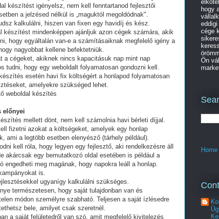
elköte
al készítést igényelsz, nem kell fenntartanod fejlesztői
hogy a
setben a jelzésed nélkül is „maguktól megoldódnak".
vállal
dsz kalkulálni, hiszen van fixen egy havidíj és kész.
eddigi
cége k
al készítést mindenképpen ajánljuk azon cégek számára, akik
sikere
lni, hogy egyáltalán van-e a számításaiknak megfelelő igény a
keres
 hogy nagyobbat kellene befektetniük.
örömme
t a cégeket, akiknek nincs kapacitásuk nap mint nap
Ön vál
tos tudni, hogy egy weboldalt folyamatosan gondozni kell.
market
készítés esetén havi fix költségért a honlapod folyamatosan
esztéseket, amelyekre szükséged lehet.
tő weboldal készítés
Sear
 előnyei
észítés mellett dönt, nem kell számolnia havi bérleti díjjal.
ell fizetni azokat a költségeket, amelyek egy honlap
, ami a legtöbb esetben elenyésző (tárhely például).
i kell róla, hogy legyen egy fejlesztő, aki rendelkezésre áll
Home
e akárcsak egy bemutatkozó oldal esetében is például a
ó engedheti meg magának, hogy napokra leáll a honlap.
 kampányokat is.
fejlesztésekkel ugyanígy kalkulálni szükséges.
Cont
lőnye természetesen, hogy saját tulajdonban van és
telen módon személyre szabható. Teljesen a saját ízlésedre
Ko
tethetsz bele, amilyet csak szeretnél.
Üg
Ke
an a saját felületedről van szó, amit megfelelő kivitelezés