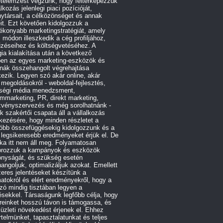
etelemzést végzünk, hogy feltérképezzük
alkozás jelenlegi piaci pozícióját,
ytársait, a célközönséget és annak
it. Ezt követően kidolgozzuk a
ékonyabb marketingstratégiát, amely
 módon illeszkedik a cég profiljához,
űzéseihez és költségvetéséhez. A
gia kialakítása után a következő
ben az egyes marketing-eszközök és
rnák összehangolt végrehajtása
ezik. Legyen szó akár online, akár
e megoldásokról - weboldal-fejlesztés,
ségi média menedzsment,
ommarketing, PR, direkt marketing,
zvényszervezés és még sorolhatnánk -
 szakértői csapata áll a vállalkozás
kezésére, hogy minden részletet a
róbb összefüggésekig kidolgozzunk és a
 legsikeresebb eredményeket érjük el. De
ka itt nem áll meg. Folyamatosan
orozzuk a kampányok és eszközök
onyságát, és szükség esetén
angoljuk, optimalizáljuk azokat. Emellett
eres jelentéseket készítünk a
atokról és elért eredményekről, hogy a
ó mindig tisztában legyen a
ésekkel. Társaságunk legfőbb célja, hogy
reinket hosszú távon is támogassa, és
 üzleti növekedést érjenek el. Ehhez
telmünket, tapasztalatunkat és teljes