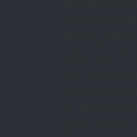
generálásában. De vajon a te vállalkozás
marketing eszközből? Cégünk évek óta do
megértse és ügyfeleinek a leghatékonyabb
tartalommarketing stratégia gondos megt
mire kell figyelned, ha te is eredményes
jó tartalommarketing alapja, hogy pontos
Csak így tudod olyan tartalmakat létreh
Emellett fontos, hogy a tartalmak témája
preferenciáihoz. Vagyis ne csak érdekes
formában is juttasd el a közönséghez. P
kampány, hanem egy folyamatos, proaktí
elengedhetetlen a láthatóság, az elérés 
tartalomgyártási ütemtervedet, és gondos
videó stb.) kellő mennyiségű és minőség
tartalommarketing hatékonyságának érték
hogy mely tartalmaid teljesítenek a leg
eredményeket. Használj különböző mérősz
konverziók) a teljesítmény nyomon követ
elemeit. Értékes partnerkapcsolatok A t
más, a célcsoportod számára is releváns
együttműködsz. Közös tartalmak, vendég
ahhoz, hogy tartalmaiddal elérj olyan kö
Ahogy láthatod, a tartalommarketing nem
veszed, akkor biztosan sikerre viheted 
szakértő csapata mindig itt van, hogy s