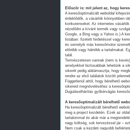
Először is: mit jelent az, hogy kere
A keresőoptimalizált weboldal kifejez
érdeklődők, a vásárlók könnyebben ráta
konkurenseket. Az internetes vásárlók
nézelődni a kívánt termék vagy szolgál
Google, a Bing vagy a Yahoo is.) A ker
listában: fizetett hirdetéssel vagy k
és semelyik más keresőmotor üzemeltet
előrébb vagy hátrébb a tartalmakat. Eg
talál.
Természetesen vannak (nem is kevés) 
amelyekkel biztosabbak lehetünk a s
sikerét pedig alátámasztja, hogy megb
rendre az első találatok között jelenn
Függetlenül attól, hogy bérelhető webo
sikereid megnöveléséhez a keresőoptim
Duguláselhárítás győkérvágás keresőo
A keresőoptimalizált bérelhető webo
Ha keresőoptimalizált bérelhető webold
meg a project kezdetén. Ezek az oldal
tartalommal és akár már a megrendelés
nagy költség, sok tervezéssel jár – ez
Nem csak a kezdeti nagyobb befekteté