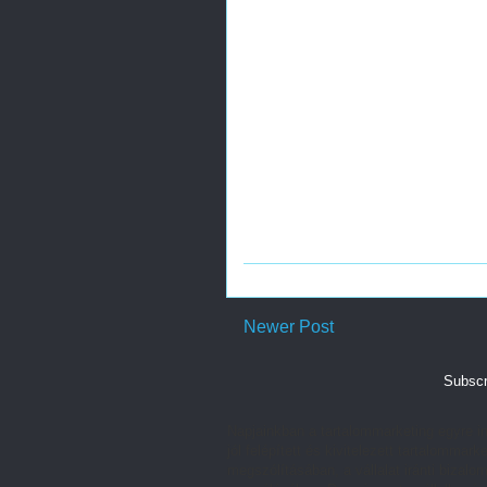
Newer Post
Subscr
Napjainkban a tartalommarketing egyre in
jól felépített és kivitelezett tartalomm
megszólításában, a vállalat iránti bizalom