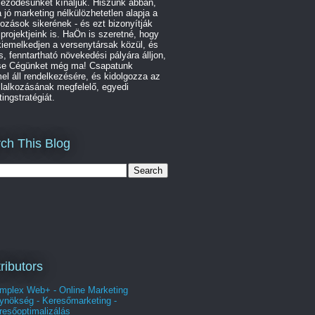
leződésünket kínáljuk. Hiszünk abban,
 jó marketing nélkülözhetetlen alapja a
kozások sikerének - és ezt bizonyítják
 projektjeink is. HaÖn is szeretné, hogy
iemelkedjen a versenytársak közül, és
s, fenntartható növekedési pályára álljon,
se Cégünket még ma! Csapatunk
l áll rendelkezésére, és kidolgozza az
lalkozásának megfelelő, egyedi
ingstratégiát.
ch This Blog
ributors
mplex Web+ - Online Marketing
ynökség - Keresőmarketing -
resőoptimalizálás