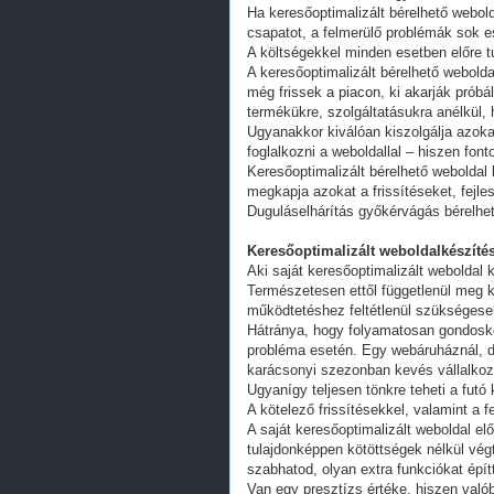
Ha keresőoptimalizált bérelhető webold
csapatot, a felmerülő problémák sok e
A költségekkel minden esetben előre tu
A keresőoptimalizált bérelhető webold
még frissek a piacon, ki akarják próbá
termékükre, szolgáltatásukra anélkül,
Ugyanakkor kiválóan kiszolgálja azoka
foglalkozni a weboldallal – hiszen fon
Keresőoptimalizált bérelhető weboldal 
megkapja azokat a frissítéseket, fejl
Duguláselhárítás győkérvágás bérelhe
Keresőoptimalizált weboldalkészítés
Aki saját keresőoptimalizált weboldal k
Természetesen ettől függetlenül meg k
működtetéshez feltétlenül szükségesek
Hátránya, hogy folyamatosan gondoskodn
probléma esetén. Egy webáruháznál, d
karácsonyi szezonban kevés vállalkoz
Ugyanígy teljesen tönkre teheti a futó
A kötelező frissítésekkel, valamint a 
A saját keresőoptimalizált weboldal e
tulajdonképpen kötöttségek nélkül vég
szabhatod, olyan extra funkciókat épít
Van egy presztízs értéke, hiszen valób