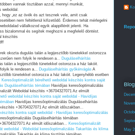
 többen vannak tisztában azzal, mennyi munkát,
Ko
s weboldal.
i, hogy „ez az övék és azt tesznek vele, amit csak
setében nem feltétlenül kifizetődő. Érdemes tehát mérlegelni
eboldalad vállalkozod egyik alappillérét jelenti. Ha
Repo
ess bizalommal és segítek meghozni a megfelelő döntést.
l készítés
ff
ek okozta dugulás talán a legijesztőbb tünetekkel ostorozza
zerűen nem folyik le rendesen a...
Duguláselhárítás
 talán a legijesztőbb tünetekkel ostorozza a ház lakóit.
lyik le rendesen a...
Duguláselhárítás győkérvágás
A
esztőbb tünetekkel ostorozza a ház lakóit. Legenyhébb esetben
.
Keresőoptimalizált bérelhető weboldal készítés kontra saját
Blog
lás Duguláselhárítás témában
Havidíjas keresőoptimalizálás
alizált Weboldal készítés +36704327071 Az elmúlt
Decem
hető weboldal készítés kontra saját weboldal - Havidíjas
 témában
Havidíjas keresőoptimalizálás Duguláselhárítás
Novem
készítés +36704327071 Az elmúlt időszakban...
Octob
készítés kontra saját weboldal - Havidíjas keresőoptimalizálás
eresőoptimalizálás Duguláselhárítás témában
Septe
 +36704327071 Az elmúlt időszakban...
Keresőoptimalizált
át weboldal - Weboldal keresőoptimalizálás Takarítás és klíma
May 2
alizálás Takarítás és klíma tisztítás témában