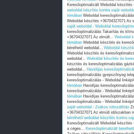
Keresőoptimalizált Weboldal készítés
weboldal készítés kontra saját webolda
témában
Weboldal keresőoptimalizálás 
Weboldal készítés +36704327071 Az e
saját weboldal - Weboldal keresőoptima
keresőoptimalizálás Takarítás és klím
+36704327071 Az elmúlt...
Weboldal k
témában
Weboldal készítés és keresőo
bérelhető weboldal...
Weboldal készít
Weboldal készítés és keresőoptimaliz
weboldal...
Weboldal készítés és ker
készítés és keresőoptimalizálás gázk
weboldal...
Havidíjas keresőoptimaliz
keresőoptimalizálás gyepszőnyeg te
keresőoptimalizálás - Weboldal linképí
témában
Havidíjas keresőoptimalizál
keresőoptimalizálás - Weboldal linképí
témában
Havidíjas keresőoptimalizál
keresőoptimalizálás - Weboldal linképí
saját weboldal - Zsákos sittszállítás
Zs
+36704327071 Az elmúlt időszakban m
bérelhető weboldal készítés kontra sajá
Keresőoptimalizált Weboldal készíté
a céges...
Keresőoptimalizált bérelhető
Zsákos sittszállítás Keresőoptimaliz