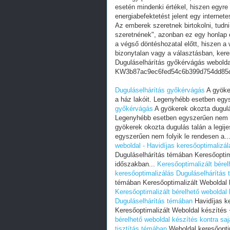
esetén mindenki értékel, hiszen egyre
energiabefektetést jelent egy internete
Az emberek szeretnek birtokolni, tudn
szeretnének", azonban ez egy honlap e
a végső döntéshozatal előtt, hiszen a w
bizonytalan vagy a választásban, ker
Duguláselhárítás győkérvágás webolda
KW3b87ac9ec6fed54c6b399d754dd85d
Duguláselhárítás győkérvágás
A gyöker
a ház lakóit. Legenyhébb esetben egys
győkérvágás
A gyökerek okozta dugulás
Legenyhébb esetben egyszerűen nem fo
gyökerek okozta dugulás talán a legij
egyszerűen nem folyik le rendesen a..
weboldal - Havidíjas keresőoptimalizá
Duguláselhárítás témában Keresőoptim
időszakban...
Keresőoptimalizált bérel
keresőoptimalizálás Duguláselhárítás
témában Keresőoptimalizált Weboldal 
Keresőoptimalizált bérelhető weboldal 
Duguláselhárítás témában
Havidíjas k
Keresőoptimalizált Weboldal készítés
bérelhető weboldal készítés kontra saj
tisztítás témában
Weboldal keresőoptim