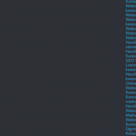
od is képes arra, hogy a legtöbbet hozza ki ebből a hatékony
Kompl
Webol
lgozik azon, hogy a tartalommarketing világát még jobban
keres
 megoldásokat kínálja. Tapasztalataink szerint a siker kulcsa a
Webol
ervezésében és szakszerű megvalósításában rejlik. Lássuk,
Webol
ebb tartalommarketinget szeretnél! Hatékony tartalom-tervezés A
keres
an ismerd a célközönséged igényeit, problémáit és kérdéseit.
Webol
Webol
ozni, amelyek valóban hozzáadott értéket jelentenek számukra.
Webol
, hangvétele és formátuma illeszkedjen a célcsoportod
Havid
 legyen a tartalmad, hanem a megfelelő csatornákon és a kívánt
néme
roaktív tartalomgyártás A tartalommarketing nem egy egyszeri
Havid
v tevékenység. A rendszeres, konzisztens tartaloműködtetés
Keres
SEO Ü
és a bizalom kiépítéséhez. Érdemes előre megtervezni a
Linkm
kodni arról, hogy a különböző csatornáidon (blog, social media,
keres
ű tartalom jelenjen meg rendszeresen. Mérés és optimalizálás A
Havid
elése és folyamatos optimalizálása is kulcsfontosságú. Figyeld,
keres
jobban, milyen témák, formátumok és csatornák hozzák a legjobb
Onlin
Webol
ámokat (pl. organikus keresőforgalom, közösségi interakciók,
Keres
ésére, és teszteld folyamatosan a tartalomstratégiád különböző
Keres
artalommarketing hatékonyságát nagymértékben növelheted, ha
marke
 vállalkozásokkal, szakértőkkel és véleményformálókkal is
Havid
posztok, interjúk, közös rendezvények mind hozzájárulhatnak
Webol
Marke
zönségrétegeket is, amelyekhez egyébként nehezen jutnál el.
Webol
 egyszerű feladat, de ha a fenti szempontokat figyelembe
Keres
a vállalkozásod online megjelenését és márkaépítését. Cégünk
Ügyn
egítsen megtervezni és megvalósítani a leghatékonyabb
Keres