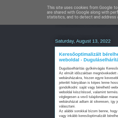
This site uses cookies from Google to 
are shared with Google along with per
WordPress S
statistics, and to detect and address 
Saturday, August 13, 2022
Keresőoptimalizált bérelh
weboldal - Duguláselhárí
Duguláselhárítás győkérvágás Kereső
Az elmúlt időszakban megnövekedett a
webáruházakra, hiszen egyre kevesebb 
jelenlét hiányában is képes lenne hos
gondolkodni: saját vagy bérelhető web
weboldal készítéssel, valamint termés
véglegesen a vevő tulajdonában mara
webáruházat adtam át sikeresen, így j
választani.
Az alábbi sorokkal bízom benne, hogy 
vagy inkább keresőoptimalizált bérelhe