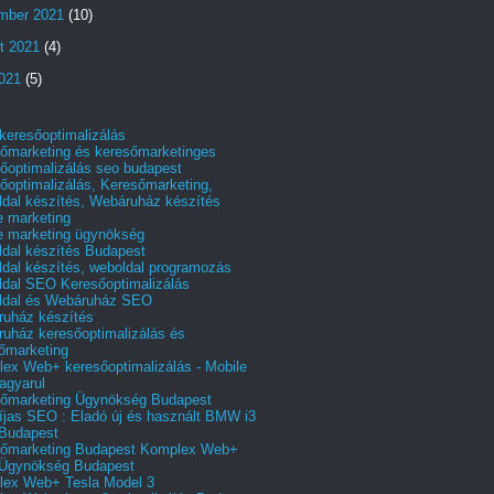
mber 2021
(10)
t 2021
(4)
2021
(5)
 keresőoptimalizálás
őmarketing és keresőmarketinges
őoptimalizálás seo budapest
őoptimalizálás, Keresőmarketing,
dal készítés, Webáruház készítés
e marketing
e marketing ügynökség
dal készítés Budapest
dal készítés, weboldal programozás
dal SEO Keresőoptimalizálás
ldal és Webáruház SEO
uház készítés
uház keresőoptimalizálás és
őmarketing
ex Web+ keresőoptimalizálás - Mobile
agyarul
őmarketing Ügynökség Budapest
íjas SEO : Eladó új és használt BMW i3
Budapest
őmarketing Budapest Komplex Web+
Ügynökség Budapest
ex Web+ Tesla Model 3