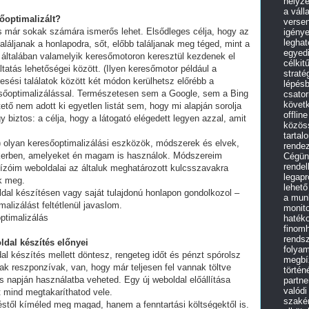
helyz
a váll
sőoptimalizált?
versen
és már sokak számára ismerős lehet. Elsődleges célja, hogy az
igénye
leghat
láljanak a honlapodra, sőt, előbb találjanak meg téged, mint a
egyedi
 általában valamelyik keresőmotoron keresztül kezdenek el
célkit
tatás lehetőségei között. (Ilyen keresőmotor például a
straté
esési találatok között két módon kerülhetsz előrébb a
lépés
eresőoptimalizálással. Természetesen sem a Google, sem a Bing
csato
követk
ő nem adott ki egyetlen listát sem, hogy mi alapján sorolja
offlin
y biztos: a célja, hogy a látogató elégedett legyen azzal, amit
közös
tartal
olyan keresőoptimalizálási eszközök, módszerek és elvek,
rende
ikerben, amelyeket én magam is használok. Módszereim
Cégünk
rendel
ízóim weboldalai az általuk meghatározott kulcsszavakra
legap
ek meg.
lehető
ldal készítésen vagy saját tulajdonú honlapon gondolkozol –
a mun
alizálást feltétlenül javaslom.
monit
ptimalizálás
haték
finomh
rendsz
ldal készítés előnyei
folyam
al készítés mellett döntesz, rengeteg időt és pénzt spórolsz
megbíz
ak reszponzívak, van, hogy már teljesen fel vannak töltve
történ
 napján használatba veheted. Egy új weboldal előállítása
partne
valódi
t mind megtakaríthatod vele.
szakér
stől kíméled meg magad, hanem a fenntartási költségektől is.