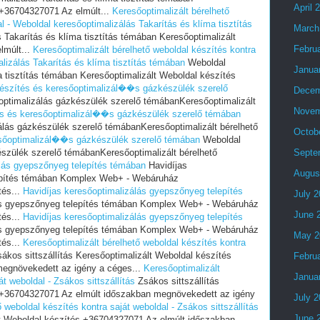
April 
 +36704327071 Az elmúlt...
Keresőoptimalizált bérelhető
l - Weboldal keresőoptimalizálás Takarítás és klíma tisztítás
March
Takarítás és klíma tisztítás témában Keresőoptimalizált
Febru
lmúlt...
Keresőoptimalizált bérelhető weboldal készítés kontra
lizálás Takarítás és klíma tisztítás témában
Weboldal
Janua
a tisztítás témában Keresőoptimalizált Weboldal készítés
észítés és keresőoptimalizál��s gázkészülék szerelő
Decem
ptimalizálás gázkészülék szerelő témábanKeresőoptimalizált
Novem
és és keresőoptimalizál��s gázkészülék szerelő témában
álás gázkészülék szerelő témábanKeresőoptimalizált bérelhető
Octob
esőoptimalizál��s gázkészülék szerelő témában
Weboldal
észülék szerelő témábanKeresőoptimalizált bérelhető
Septe
álás gyepszőnyeg telepítés témában
Havidíjas
Augus
lepítés témában Komplex Web+ - Webáruház
tés...
Havidíjas keresőoptimalizálás gyepszőnyeg telepítés
July 
ás gyepszőnyeg telepítés témában Komplex Web+ - Webáruház
June 
tés...
Havidíjas keresőoptimalizálás gyepszőnyeg telepítés
ás gyepszőnyeg telepítés témában Komplex Web+ - Webáruház
May 2
tés...
Keresőoptimalizált bérelhető weboldal készítés kontra
ákos sittszállítás Keresőoptimalizált Weboldal készítés
Febru
egnövekedett az igény a céges...
Keresőoptimalizált
Janua
t weboldal - Zsákos sittszállítás
Zsákos sittszállítás
s +36704327071 Az elmúlt időszakban megnövekedett az igény
July 
 weboldal készítés kontra saját weboldal - Zsákos sittszállítás
June 
ált Weboldal készítés +36704327071 Az elmúlt időszakban