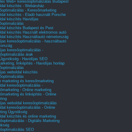
ex Web+ keresőoptimalizálás Budapest
dal készítés - Webáruház
őoptimalizálás - Keresőmarketing
dal készítés - Eladó használt Porsche
dal készítés Havidíjas
őoptimalizálás
dal készítés Budapest és Pest
dal készítés Használt elektromos autó
dal készítés Használtautó németország
íjas keresőoptimalizálás - használtautó
tország
íjas keresőoptimalizálás -
őoptimalizálás árak
gynökség - Havidíjas SEO
arketing, linképítés - Havidíjas honlap
őoptimalizálás
íjas weboldal készítés
őoptimalizálás
e marketing és keresőmarketing
dal keresőoptimalizálás -
őmarketing - Online marketing
őmarketing és linképítés - Online
ting
íjas weboldal keresőoptimalizálás
dal keresőoptimalizálás - Online
ting Ügynökség
dal készítés és online marketing
őoptimalizálás - Digitális Marketing
ökség
őoptimalizálás SEO