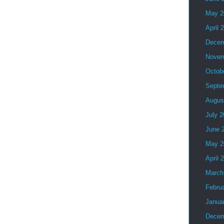
May 2
April 
Decem
Novem
Octob
Septe
Augus
July 
June 
May 2
April 
March
Febru
Janua
Decem