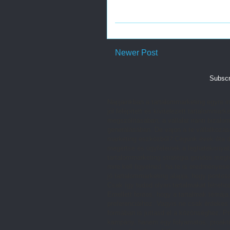
Newer Post
Subscr
Napjainkban a tartalommarketing egyre in
jól felépített és kivitelezett tartalomm
megszólításában, a vállalat iránti bizalom
generálásában. De vajon a te vállalkozás
marketing eszközből? Cégünk évek óta do
megértse és ügyfeleinek a leghatékonyabb
tartalommarketing stratégia gondos megt
mire kell figyelned, ha te is eredményes
jó tartalommarketing alapja, hogy pontos
Csak így tudod olyan tartalmakat létreh
Emellett fontos, hogy a tartalmak témája
preferenciáihoz. Vagyis ne csak érdekes
formában is juttasd el a közönséghez. P
kampány, hanem egy folyamatos, proaktí