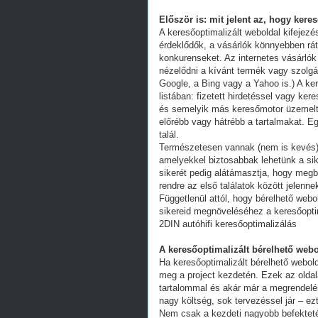
Először is: mit jelent az, hogy kere
A keresőoptimalizált weboldal kifejez
érdeklődők, a vásárlók könnyebben ráta
konkurenseket. Az internetes vásárlók
nézelődni a kívánt termék vagy szolgál
Google, a Bing vagy a Yahoo is.) A ker
listában: fizetett hirdetéssel vagy k
és semelyik más keresőmotor üzemeltet
előrébb vagy hátrébb a tartalmakat. Eg
talál.
Természetesen vannak (nem is kevés) 
amelyekkel biztosabbak lehetünk a s
sikerét pedig alátámasztja, hogy megb
rendre az első találatok között jelenn
Függetlenül attól, hogy bérelhető webo
sikereid megnöveléséhez a keresőoptim
2DIN autóhifi keresőoptimalizálás
A keresőoptimalizált bérelhető webo
Ha keresőoptimalizált bérelhető webold
meg a project kezdetén. Ezek az oldal
tartalommal és akár már a megrendelés
nagy költség, sok tervezéssel jár – ez
Nem csak a kezdeti nagyobb befekteté