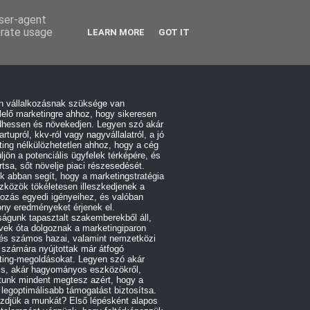
user-agent
erate usage
LEARN MORE
GOT IT
n vállalkozásnak szüksége van
elő marketingre ahhoz, hogy sikeresen
hessen és növekedjen. Legyen szó akár
artupról, kkv-ról vagy nagyvállalatról, a jó
ing nélkülözhetetlen ahhoz, hogy a cég
üljön a potenciális ügyfelek térképére, és
tsa, sőt növelje piaci részesedését.
 abban segít, hogy a marketingstratégia
zközök tökéletesen illeszkedjenek a
kozás egyedi igényeihez, és valóban
ny eredményeket érjenek el.
águnk tapasztalt szakemberekből áll,
vek óta dolgoznak a marketingiparon
 és számos hazai, valamint nemzetközi
 számára nyújtottak már átfogó
ting-megoldásokat. Legyen szó akár
lis, akár hagyományos eszközökről,
tunk mindent megtesz azért, hogy a
 legoptimálisabb támogatást biztosítsa.
zdjük a munkát? Első lépésként alapos