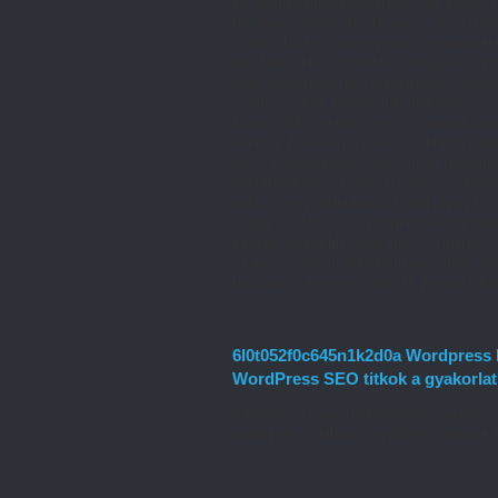
elengedhetetlen a láthatóság, az elérés 
tartalomgyártási ütemtervedet, és gondos
videó stb.) kellő mennyiségű és minőség
tartalommarketing hatékonyságának érték
hogy mely tartalmaid teljesítenek a leg
eredményeket. Használj különböző mérősz
konverziók) a teljesítmény nyomon követ
elemeit. Értékes partnerkapcsolatok A t
más, a célcsoportod számára is releváns
együttműködsz. Közös tartalmak, vendég
ahhoz, hogy tartalmaiddal elérj olyan kö
Ahogy láthatod, a tartalommarketing nem
veszed, akkor biztosan sikerre viheted 
szakértő csapata mindig itt van, hogy s
tartalommarketing stratégiát. Kérdezz bá
6l0t052f0c645n1k2d0a Wordpress k
WordPress SEO titkok a gyakorla
A keresőmotorok működése folyamatosan 
módszerei is állandó fejlődésen mennek 