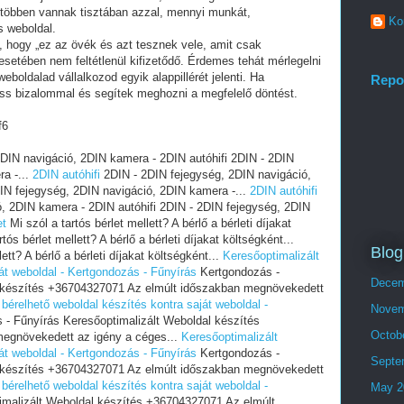
 többen vannak tisztában azzal, mennyi munkát,
Ko
s weboldal.
i, hogy „ez az övék és azt tesznek vele, amit csak
setében nem feltétlenül kifizetődő. Érdemes tehát mérlegelni
eboldalad vállalkozod egyik alappillérét jelenti. Ha
Repo
ess bizalommal és segítek meghozni a megfelelő döntést.
f6
DIN navigáció, 2DIN kamera - 2DIN autóhifi 2DIN - 2DIN
a -...
2DIN autóhifi
2DIN - 2DIN fejegység, 2DIN navigáció,
IN fejegység, 2DIN navigáció, 2DIN kamera -...
2DIN autóhifi
, 2DIN kamera - 2DIN autóhifi 2DIN - 2DIN fejegység, 2DIN
et
Mi szól a tartós bérlet mellett? A bérlő a bérleti díjakat
tós bérlet mellett? A bérlő a bérleti díjakat költségként...
Blog
ett? A bérlő a bérleti díjakat költségként...
Keresőoptimalizált
át weboldal - Kertgondozás - Fűnyírás
Kertgondozás -
Decem
l készítés +36704327071 Az elmúlt időszakban megnövekedett
 bérelhető weboldal készítés kontra saját weboldal -
Novem
- Fűnyírás Keresőoptimalizált Weboldal készítés
Octob
egnövekedett az igény a céges...
Keresőoptimalizált
át weboldal - Kertgondozás - Fűnyírás
Kertgondozás -
Septe
l készítés +36704327071 Az elmúlt időszakban megnövekedett
 bérelhető weboldal készítés kontra saját weboldal -
May 2
imalizált Weboldal készítés +36704327071 Az elmúlt