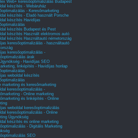
ex Web+ keresőoptimalizálás Budapest
dal készítés - Webáruház
őoptimalizálás - Keresőmarketing
dal készítés - Eladó használt Porsche
dal készítés Havidíjas
őoptimalizálás
dal készítés Budapest és Pest
dal készítés Használt elektromos autó
dal készítés Használtautó németország
íjas keresőoptimalizálás - használtautó
tország
íjas keresőoptimalizálás -
őoptimalizálás árak
gynökség - Havidíjas SEO
arketing, linképítés - Havidíjas honlap
őoptimalizálás
íjas weboldal készítés
őoptimalizálás
e marketing és keresőmarketing
dal keresőoptimalizálás -
őmarketing - Online marketing
őmarketing és linképítés - Online
ting
íjas weboldal keresőoptimalizálás
dal keresőoptimalizálás - Online
ting Ügynökség
dal készítés és online marketing
őoptimalizálás - Digitális Marketing
ökség
őoptimalizálás SEO