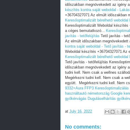
időszakban megnövekedett az igény a
készítés kontra saját weboldal - Lakás
+36704327071 Az elmúlt időszakban m
Keresőoptimalizált bérelhető weboldal 
Keresőoptimalizált Weboldal készíté
a céges bemutatkozó...
Keresőoptimali
javítás - tetőfelújítás
Tető javítás - te
Az elmúlt időszakban megnövekedett a
kontra saját weboldal - Tető javítás - te
Weboldal készítés +36704327071 Az e
Keresőoptimalizált bérelhető weboldal k
Tető javítás - tetőfelújítás Keresőopt
időszakban megnövekedett az igény a
tudni kell. Nem csak a wellnes szállo
Megérkezni tudni kell. Nem csak a wel
együtt. Megérkezni tudni kell. Nem cs
9332+Aura FFP3
Keresőoptimalizálás
használtautó németország
Google ker
győkérvágás
Duguláselhárítás győkér
at
July 16, 2022
No comments: