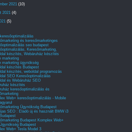
mber 2021
(10)
t 2021
(4)
2021
(5)
 keresőoptimalizálás
őmarketing és keresőmarketinges
őoptimalizálás seo budapest
őoptimalizálás, Keresőmarketing,
dal készítés, Webáruház készítés
e marketing
e marketing ügynökség
dal készítés Budapest
dal készítés, weboldal programozás
dal SEO Keresőoptimalizálás
ldal és Webáruház SEO
uház készítés
uház keresőoptimalizálás és
őmarketing
ex Web+ keresőoptimalizálás - Mobile
agyarul
őmarketing Ügynökség Budapest
íjas SEO : Eladó új és használt BMW i3
Budapest
őmarketing Budapest Komplex Web+
Ügynökség Budapest
ex Web+ Tesla Model 3