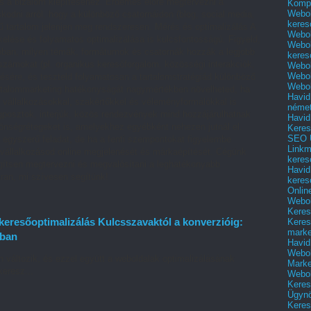
és a bizalom kiépítéséhez. Érdemes előre megtervezni a
Kompl
Webol
kodni arról, hogy a különböző csatornáidon (blog, social media,
keres
ű tartalom jelenjen meg rendszeresen. Mérés és optimalizálás A
Webol
elése és folyamatos optimalizálása is kulcsfontosságú. Figyeld,
Webol
jobban, milyen témák, formátumok és csatornák hozzák a legjobb
keres
ámokat (pl. organikus keresőforgalom, közösségi interakciók,
Webol
Webol
ésére, és teszteld folyamatosan a tartalomstratégiád különböző
Webol
artalommarketing hatékonyságát nagymértékben növelheted, ha
Havid
 vállalkozásokkal, szakértőkkel és véleményformálókkal is
néme
posztok, interjúk, közös rendezvények mind hozzájárulhatnak
Havid
zönségrétegeket is, amelyekhez egyébként nehezen jutnál el.
Keres
SEO Ü
 egyszerű feladat, de ha a fenti szempontokat figyelembe
Linkm
a vállalkozásod online megjelenését és márkaépítését. Cégünk
keres
egítsen megtervezni és megvalósítani a leghatékonyabb
Havid
tran, mi szívesen segítünk!
keres
Onlin
Webol
Keres
eresőoptimalizálás Kulcsszavaktól a konverzióig:
Keres
marke
tban
Havid
Webol
változik, és ezzel együtt a weboldalak optimalizálásának
Marke
keresz...
Webol
Keres
Ügyn
Keres