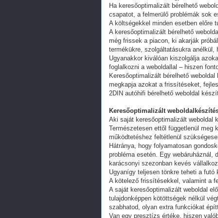
Ha keresőoptimalizált bérelhető webold
csapatot, a felmerülő problémák sok e
A költségekkel minden esetben előre tu
A keresőoptimalizált bérelhető webold
még frissek a piacon, ki akarják próbá
termékükre, szolgáltatásukra anélkül,
Ugyanakkor kiválóan kiszolgálja azoka
foglalkozni a weboldallal – hiszen fon
Keresőoptimalizált bérelhető weboldal 
megkapja azokat a frissítéseket, fejl
2DIN autóhifi bérelhető weboldal készí
Keresőoptimalizált weboldalkészítés
Aki saját keresőoptimalizált weboldal k
Természetesen ettől függetlenül meg k
működtetéshez feltétlenül szükségesek
Hátránya, hogy folyamatosan gondoskodn
probléma esetén. Egy webáruháznál, d
karácsonyi szezonban kevés vállalkoz
Ugyanígy teljesen tönkre teheti a futó
A kötelező frissítésekkel, valamint a 
A saját keresőoptimalizált weboldal e
tulajdonképpen kötöttségek nélkül vég
szabhatod, olyan extra funkciókat épít
Van egy presztízs értéke, hiszen valób