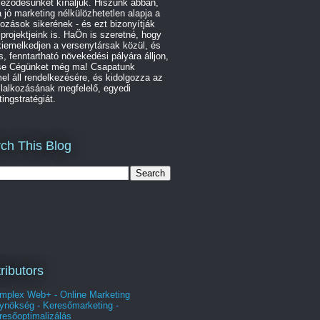
leződésünket kínáljuk. Hiszünk abban,
 jó marketing nélkülözhetetlen alapja a
kozások sikerének - és ezt bizonyítják
 projektjeink is. HaÖn is szeretné, hogy
iemelkedjen a versenytársak közül, és
s, fenntartható növekedési pályára álljon,
se Cégünket még ma! Csapatunk
l áll rendelkezésére, és kidolgozza az
lalkozásának megfelelő, egyedi
ingstratégiát.
ch This Blog
ributors
mplex Web+ - Online Marketing
ynökség - Keresőmarketing -
resőoptimalizálás