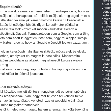
helyz
a váll
sőoptimalizált?
versen
és már sokak számára ismerős lehet. Elsődleges célja, hogy az
igénye
leghat
láljanak a honlapodra, sőt, előbb találjanak meg téged, mint a
egyedi
 általában valamelyik keresőmotoron keresztül kezdenek el
célkit
tatás lehetőségei között. (Ilyen keresőmotor például a
straté
esési találatok között két módon kerülhetsz előrébb a
lépés
eresőoptimalizálással. Természetesen sem a Google, sem a Bing
csato
követk
ő nem adott ki egyetlen listát sem, hogy mi alapján sorolja
offlin
y biztos: a célja, hogy a látogató elégedett legyen azzal, amit
közös
tartal
olyan keresőoptimalizálási eszközök, módszerek és elvek,
rende
ikerben, amelyeket én magam is használok. Módszereim
Cégünk
rendel
ízóim weboldalai az általuk meghatározott kulcsszavakra
legap
ek meg.
lehető
ldal készítésen vagy saját tulajdonú honlapon gondolkozol –
a mun
alizálást feltétlenül javaslom.
monit
haték
finomh
rendsz
ldal készítés előnyei
folyam
al készítés mellett döntesz, rengeteg időt és pénzt spórolsz
megbíz
ak reszponzívak, van, hogy már teljesen fel vannak töltve
történ
 napján használatba veheted. Egy új weboldal előállítása
partne
valódi
t mind megtakaríthatod vele.
szakér
stől kíméled meg magad, hanem a fenntartási költségektől is.