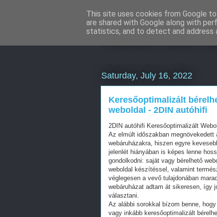
This site uses cookies from Google to 
are shared with Google along with per
WordPress S
statistics, and to detect and address 
Saturday, July 16, 2022
Keresőoptimalizált bérelh
weboldal - 2DIN autóhifi
2DIN autóhifi Keresőoptimalizált Web
Az elmúlt időszakban megnövekedett a
webáruházakra, hiszen egyre kevesebb 
jelenlét hiányában is képes lenne hos
gondolkodni: saját vagy bérelhető web
weboldal készítéssel, valamint termés
véglegesen a vevő tulajdonában mara
webáruházat adtam át sikeresen, így j
választani.
Az alábbi sorokkal bízom benne, hogy 
vagy inkább keresőoptimalizált bérelhe