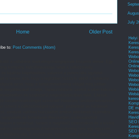
Septe
Augus
July 
Home
Older Post
Helyi
Keres
Keres
ibe to:
Post Comments (Atom)
Keres
Webol
Onlin
kább a vállalatok marketingstratégiájának központi eleme. Egy
Onlin
arketing kampány kulcsfontosságú lehet a célközönség
Webol
 és lojalitás kiépítésében, valamint a potenciális ügyfelek
Webol
od is képes arra, hogy a legtöbbet hozza ki ebből a hatékony
Webol
lgozik azon, hogy a tartalommarketing világát még jobban
Webo
Webár
 megoldásokat kínálja. Tapasztalataink szerint a siker kulcsa a
Webár
ervezésében és szakszerű megvalósításában rejlik. Lássuk,
keres
ebb tartalommarketinget szeretnél! Hatékony tartalom-tervezés A
Kompl
an ismerd a célközönséged igényeit, problémáit és kérdéseit.
DE m
ozni, amelyek valóban hozzáadott értéket jelentenek számukra.
Keres
Havid
, hangvétele és formátuma illeszkedjen a célcsoportod
SEO 
 legyen a tartalmad, hanem a megfelelő csatornákon és a kívánt
Keres
roaktív tartalomgyártás A tartalommarketing nem egy egyszeri
SEO 
v tevékenység. A rendszeres, konzisztens tartaloműködtetés
Kompl