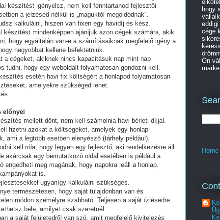
elköte
al készítést igényelsz, nem kell fenntartanod fejlesztői
hogy a
setben a jelzésed nélkül is „maguktól megoldódnak".
vállal
dsz kalkulálni, hiszen van fixen egy havidíj és kész.
eddigi
cége k
al készítést mindenképpen ajánljuk azon cégek számára, akik
sikere
lni, hogy egyáltalán van-e a számításaiknak megfelelő igény a
keres
 hogy nagyobbat kellene befektetniük.
örömme
t a cégeket, akiknek nincs kapacitásuk nap mint nap
Ön vál
tos tudni, hogy egy weboldalt folyamatosan gondozni kell.
market
készítés esetén havi fix költségért a honlapod folyamatosan
esztéseket, amelyekre szükséged lehet.
tés
Sear
 előnyei
észítés mellett dönt, nem kell számolnia havi bérleti díjjal.
ell fizetni azokat a költségeket, amelyek egy honlap
, ami a legtöbb esetben elenyésző (tárhely például).
i kell róla, hogy legyen egy fejlesztő, aki rendelkezésre áll
Home
e akárcsak egy bemutatkozó oldal esetében is például a
ó engedheti meg magának, hogy napokra leáll a honlap.
 kampányokat is.
fejlesztésekkel ugyanígy kalkulálni szükséges.
Cont
lőnye természetesen, hogy saját tulajdonban van és
telen módon személyre szabható. Teljesen a saját ízlésedre
Ko
tethetsz bele, amilyet csak szeretnél.
Üg
Ke
an a saját felületedről van szó, amit megfelelő kivitelezés