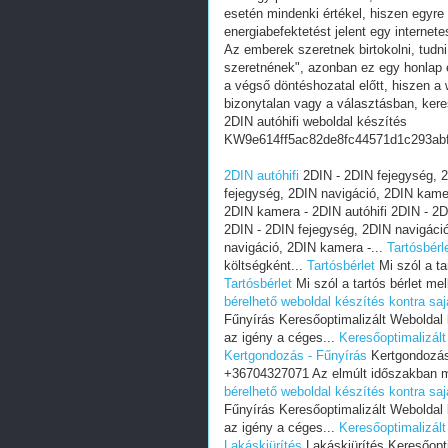
esetén mindenki értékel, hiszen egyre
energiabefektetést jelent egy internete
Az emberek szeretnek birtokolni, tudn
szeretnének", azonban ez egy honlap e
a végső döntéshozatal előtt, hiszen a w
bizonytalan vagy a választásban, ker
2DIN autóhifi weboldal készítés
KW9e614ff5ac82de8fc44571d1c293ab
2DIN autóhifi
2DIN - 2DIN fejegység, 2
fejegység, 2DIN navigáció, 2DIN kamer
2DIN kamera - 2DIN autóhifi 2DIN - 2D
2DIN - 2DIN fejegység, 2DIN navigáció
navigáció, 2DIN kamera -...
Tartósbérl
költségként...
Tartósbérlet
Mi szól a tar
Tartósbérlet
Mi szól a tartós bérlet mell
bérelhető weboldal készítés kontra saj
Fűnyírás Keresőoptimalizált Webolda
az igény a céges...
Keresőoptimalizált
Kertgondozás - Fűnyírás
Kertgondozás 
+36704327071 Az elmúlt időszakban m
bérelhető weboldal készítés kontra saj
Fűnyírás Keresőoptimalizált Webolda
az igény a céges...
Keresőoptimalizált
Lakáskiürítés
Lakáskiürítés Keresőopt