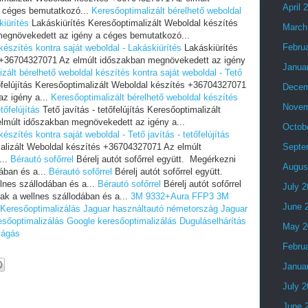
April 
 céges bemutatkozó...
Keresőoptimalizált bérelhető weboldal
kiürítés
Lakáskiürítés Keresőoptimalizált Weboldal készítés
March
egnövekedett az igény a céges bemutatkozó...
Febru
készítés kontra saját weboldal - Lakáskiürítés
Lakáskiürítés
s +36704327071 Az elmúlt időszakban megnövekedett az igény
Janua
zált bérelhető weboldal készítés kontra saját weboldal - Tető
tőfelújítás Keresőoptimalizált Weboldal készítés +36704327071
Decem
z igény a...
Keresőoptimalizált bérelhető weboldal készítés
Novem
tőfelújítás
Tető javítás - tetőfelújítás Keresőoptimalizált
lmúlt időszakban megnövekedett az igény a...
Octob
észítés kontra saját weboldal - Tető javítás - tetőfelújítás
imalizált Weboldal készítés +36704327071 Az elmúlt
Septe
...
Bérautó sofőrrel
Bérelj autót sofőrrel együtt. Megérkezni
Augus
dában és a...
Bérautó sofőrrel
Bérelj autót sofőrrel együtt.
lnes szállodában és a...
Bérautó sofőrrel
Bérelj autót sofőrrel
July 
ak a wellnes szállodában és a...
3M 9332+Aura FFP3
3M
June 
Keresőoptimalizálás
Jaguar használtautó németország
Jaguar
esőoptimalizálás
Google keresőoptimalizálás
Duguláselhárítás
May 2
vágás
Febru
Janua
July 
June 