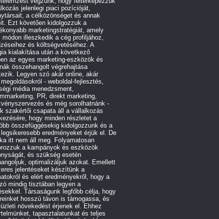
etelemzést végzünk, hogy feltérképezzük
alkozás jelenlegi piaci pozícióját,
ytársait, a célközönséget és annak
it. Ezt követően kidolgozzuk a
ékonyabb marketingstratégiát, amely
 módon illeszkedik a cég profiljához,
űzéseihez és költségvetéséhez. A
gia kialakítása után a következő
ben az egyes marketing-eszközök és
rnák összehangolt végrehajtása
ezik. Legyen szó akár online, akár
e megoldásokról - weboldal-fejlesztés,
ségi média menedzsment,
ommarketing, PR, direkt marketing,
zvényszervezés és még sorolhatnánk -
 szakértői csapata áll a vállalkozás
kezésére, hogy minden részletet a
róbb összefüggésekig kidolgozzunk és a
 legsikeresebb eredményeket érjük el. De
ka itt nem áll meg. Folyamatosan
orozzuk a kampányok és eszközök
onyságát, és szükség esetén
angoljuk, optimalizáljuk azokat. Emellett
eres jelentéseket készítünk a
atokról és elért eredményekről, hogy a
ó mindig tisztában legyen a
ésekkel. Társaságunk legfőbb célja, hogy
reinket hosszú távon is támogassa, és
 üzleti növekedést érjenek el. Ehhez
telmünket, tapasztalatunkat és teljes