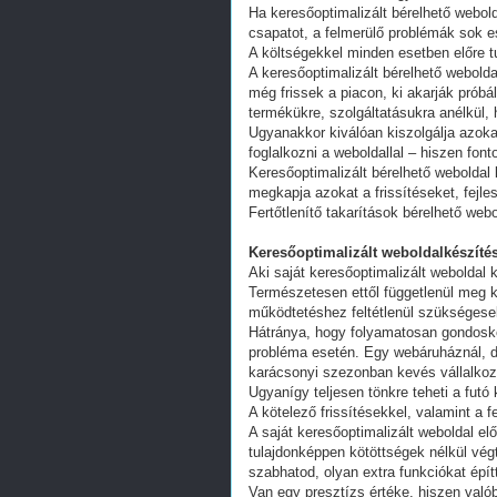
Ha keresőoptimalizált bérelhető webold
csapatot, a felmerülő problémák sok e
A költségekkel minden esetben előre tu
A keresőoptimalizált bérelhető webold
még frissek a piacon, ki akarják próbá
termékükre, szolgáltatásukra anélkül,
Ugyanakkor kiválóan kiszolgálja azoka
foglalkozni a weboldallal – hiszen fon
Keresőoptimalizált bérelhető weboldal 
megkapja azokat a frissítéseket, fejl
Fertőtlenítő takarítások bérelhető web
Keresőoptimalizált weboldalkészítés
Aki saját keresőoptimalizált weboldal k
Természetesen ettől függetlenül meg k
működtetéshez feltétlenül szükségesek
Hátránya, hogy folyamatosan gondoskodn
probléma esetén. Egy webáruháznál, d
karácsonyi szezonban kevés vállalkoz
Ugyanígy teljesen tönkre teheti a futó
A kötelező frissítésekkel, valamint a 
A saját keresőoptimalizált weboldal e
tulajdonképpen kötöttségek nélkül vég
szabhatod, olyan extra funkciókat épít
Van egy presztízs értéke, hiszen valób