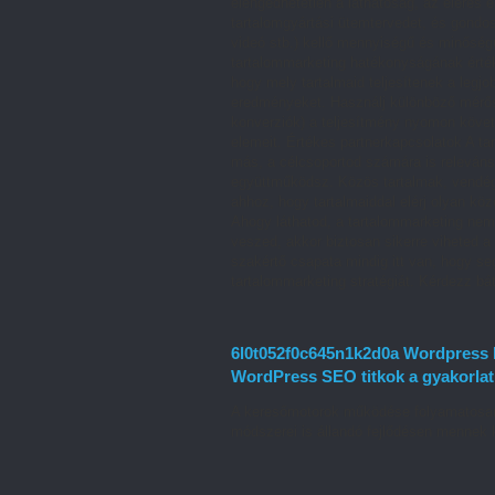
elengedhetetlen a láthatóság, az elérés 
tartalomgyártási ütemtervedet, és gondos
videó stb.) kellő mennyiségű és minőség
tartalommarketing hatékonyságának érték
hogy mely tartalmaid teljesítenek a leg
eredményeket. Használj különböző mérősz
konverziók) a teljesítmény nyomon követ
elemeit. Értékes partnerkapcsolatok A t
más, a célcsoportod számára is releváns
együttműködsz. Közös tartalmak, vendég
ahhoz, hogy tartalmaiddal elérj olyan kö
Ahogy láthatod, a tartalommarketing nem
veszed, akkor biztosan sikerre viheted 
szakértő csapata mindig itt van, hogy s
tartalommarketing stratégiát. Kérdezz bá
6l0t052f0c645n1k2d0a Wordpress k
WordPress SEO titkok a gyakorla
A keresőmotorok működése folyamatosan 
módszerei is állandó fejlődésen mennek 