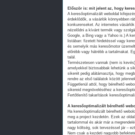
Először is: mit jelent az, hogy kere
A keresőoptimalizált weboldal kifejez
érdeklődők, a vásárlók könnyebben ráta
konkurenseket. Az internetes vásárlók
nézelődni a kívánt termék vagy szolgál
Google, a Bing vagy a Yahoo is.) A ker
listában: fizetett hirdetéssel vagy k
és semelyik más keresőmotor üzemeltet
előrébb vagy hátrébb a tartalmakat. Eg
talál.
Természetesen vannak (nem is kevés) 
amelyekkel biztosabbak lehetünk a s
sikerét pedig alátámasztja, hogy megb
rendre az első találatok között jelenn
Függetlenül attól, hogy bérelhető webo
sikereid megnöveléséhez a keresőoptim
Fertőtlenítő takarítások keresőoptimal
A keresőoptimalizált bérelhető webo
Ha keresőoptimalizált bérelhető webold
meg a project kezdetén. Ezek az oldal
tartalommal és akár már a megrendelés
nagy költség, sok tervezéssel jár – ez
Nem csak a kezdeti nagyobb befekteté