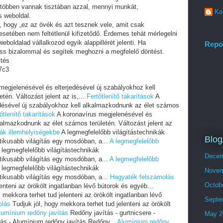
 többen vannak tisztában azzal, mennyi munkát,
Ko
s weboldal.
i, hogy „ez az övék és azt tesznek vele, amit csak
setében nem feltétlenül kifizetődő. Érdemes tehát mérlegelni
eboldalad vállalkozod egyik alappillérét jelenti. Ha
Repo
ess bizalommal és segítek meghozni a megfelelő döntést.
ítés
7c3
megjelenésével és elterjedésével új szabályokhoz kell
én. Változást jelent az is,...
Fertőtlenítő takarítások
A
edésével új szabályokhoz kell alkalmazkodnunk az élet számos
őtlenítő takarítások
A koronavírus megjelenésével és
kalmazkodnunk az élet számos területén. Változást jelent az
kák illemhelyiségekbe
A legmegfelelőbb világítástechnikák
Blog
ikusabb világítás egy mosdóban, a...
A legmegfelelőbb
 legmegfelelőbb világítástechnikák
Decem
ikusabb világítás egy mosdóban, a...
A legmegfelelőbb
 legmegfelelőbb világítástechnikák
Novem
ikusabb világítás egy mosdóban, a...
Hagyaték felszámolás
Octob
enteni az örökölt ingatlanban lévő bútorok és egyéb...
 mekkora terhet tud jelenteni az örökölt ingatlanban lévő
Septe
olás
Tudjuk jól, hogy mekkora terhet tud jelenteni az örökölt
lumínium redőny javítás
Redőny javítás - gurtnicsere -
May 2
tás - Alumínium redőny javítás Redőny...
Alumínium redőny