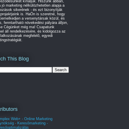
leződésünket kínáljuk. Hiszünk abban,
 jó marketing nélkülözhetetlen alapja a
kozások sikerének - és ezt bizonyítják
 projektjeink is. HaÖn is szeretné, hogy
iemelkedjen a versenytársak közül, és
s, fenntartható növekedési pályára álljon,
se Cégünket még ma! Csapatunk
l áll rendelkezésére, és kidolgozza az
lalkozásának megfelelő, egyedi
ingstratégiát.
ch This Blog
ributors
mplex Web+ - Online Marketing
ynökség - Keresőmarketing -
resőoptimalizálás