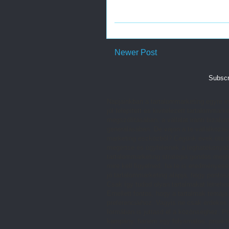
Newer Post
Subscr
Napjainkban a tartalommarketing egyre in
jól felépített és kivitelezett tartalomm
megszólításában, a vállalat iránti bizalom
generálásában. De vajon a te vállalkozás
marketing eszközből? Cégünk évek óta do
megértse és ügyfeleinek a leghatékonyabb
tartalommarketing stratégia gondos megt
mire kell figyelned, ha te is eredményes
jó tartalommarketing alapja, hogy pontos
Csak így tudod olyan tartalmakat létreh
Emellett fontos, hogy a tartalmak témája
preferenciáihoz. Vagyis ne csak érdekes
formában is juttasd el a közönséghez. P
kampány, hanem egy folyamatos, proaktí