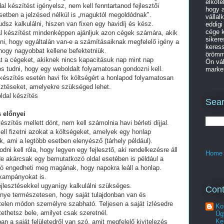
elköte
al készítést igényelsz, nem kell fenntartanod fejlesztői
hogy a
setben a jelzésed nélkül is „maguktól megoldódnak".
vállal
dsz kalkulálni, hiszen van fixen egy havidíj és kész.
eddigi
cége k
al készítést mindenképpen ajánljuk azon cégek számára, akik
sikere
lni, hogy egyáltalán van-e a számításaiknak megfelelő igény a
keres
 hogy nagyobbat kellene befektetniük.
örömme
t a cégeket, akiknek nincs kapacitásuk nap mint nap
Ön vál
tos tudni, hogy egy weboldalt folyamatosan gondozni kell.
market
készítés esetén havi fix költségért a honlapod folyamatosan
esztéseket, amelyekre szükséged lehet.
oldal készítés
Sear
 előnyei
észítés mellett dönt, nem kell számolnia havi bérleti díjjal.
ell fizetni azokat a költségeket, amelyek egy honlap
, ami a legtöbb esetben elenyésző (tárhely például).
i kell róla, hogy legyen egy fejlesztő, aki rendelkezésre áll
Home
e akárcsak egy bemutatkozó oldal esetében is például a
ó engedheti meg magának, hogy napokra leáll a honlap.
 kampányokat is.
fejlesztésekkel ugyanígy kalkulálni szükséges.
Cont
lőnye természetesen, hogy saját tulajdonban van és
telen módon személyre szabható. Teljesen a saját ízlésedre
Ko
tethetsz bele, amilyet csak szeretnél.
Üg
Ke
an a saját felületedről van szó, amit megfelelő kivitelezés