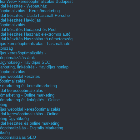
ex Web+ keresőoptimalizálás Budapest
dal készítés - Webáruház
őoptimalizálás - Keresőmarketing
dal készítés - Eladó használt Porsche
dal készítés Havidíjas
őoptimalizálás
dal készítés Budapest és Pest
dal készítés Használt elektromos autó
dal készítés Használtautó németország
íjas keresőoptimalizálás - használtautó
tország
íjas keresőoptimalizálás -
őoptimalizálás árak
gynökség - Havidíjas SEO
arketing, linképítés - Havidíjas honlap
őoptimalizálás
íjas weboldal készítés
őoptimalizálás
e marketing és keresőmarketing
dal keresőoptimalizálás -
őmarketing - Online marketing
őmarketing és linképítés - Online
ting
íjas weboldal keresőoptimalizálás
dal keresőoptimalizálás - Online
ting Ügynökség
dal készítés és online marketing
őoptimalizálás - Digitális Marketing
ökség
őoptimalizálás SEO