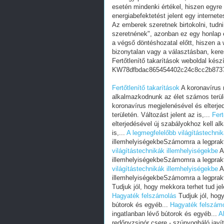
esetén mindenki értékel, hiszen egyre
energiabefektetést jelent egy internete
Az emberek szeretnek birtokolni, tudn
szeretnének", azonban ez egy honlap e
a végső döntéshozatal előtt, hiszen a w
bizonytalan vagy a választásban, ker
Fertőtlenítő takarítások weboldal kész
KW78dfbdac865454402c24c8cc2b873
Fertőtlenítő takarítások
A koronavírus 
alkalmazkodnunk az élet számos terület
koronavírus megjelenésével és elterj
területén. Változást jelent az is,...
Fert
elterjedésével új szabályokhoz kell al
is,...
A legmegfelelőbb világítástechni
illemhelyiségekbeSzámomra a legprakt
világítástechnikák illemhelyiségekbe
A
illemhelyiségekbeSzámomra a legprakt
világítástechnikák illemhelyiségekbe
A
illemhelyiségekbeSzámomra a legprakt
Tudjuk jól, hogy mekkora terhet tud jel
Hagyaték felszámolás
Tudjuk jól, hogy
bútorok és egyéb...
Hagyaték felszám
ingatlanban lévő bútorok és egyéb...
A
redőnyzsinór csere - szúnyogháló javí