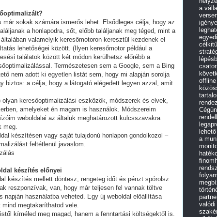
helyz
a váll
sőoptimalizált?
versen
és már sokak számára ismerős lehet. Elsődleges célja, hogy az
igénye
leghat
láljanak a honlapodra, sőt, előbb találjanak meg téged, mint a
egyedi
 általában valamelyik keresőmotoron keresztül kezdenek el
célkit
tatás lehetőségei között. (Ilyen keresőmotor például a
straté
esési találatok között két módon kerülhetsz előrébb a
lépés
eresőoptimalizálással. Természetesen sem a Google, sem a Bing
csato
követk
ő nem adott ki egyetlen listát sem, hogy mi alapján sorolja
offlin
y biztos: a célja, hogy a látogató elégedett legyen azzal, amit
közös
tartal
olyan keresőoptimalizálási eszközök, módszerek és elvek,
rende
ikerben, amelyeket én magam is használok. Módszereim
Cégünk
rendel
ízóim weboldalai az általuk meghatározott kulcsszavakra
legap
ek meg.
lehető
ldal készítésen vagy saját tulajdonú honlapon gondolkozol –
a mun
alizálást feltétlenül javaslom.
monit
izálás
haték
finomh
rendsz
ldal készítés előnyei
folyam
al készítés mellett döntesz, rengeteg időt és pénzt spórolsz
megbíz
ak reszponzívak, van, hogy már teljesen fel vannak töltve
történ
 napján használatba veheted. Egy új weboldal előállítása
partne
valódi
t mind megtakaríthatod vele.
szakér
stől kíméled meg magad, hanem a fenntartási költségektől is.