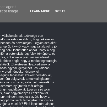
user-agent
erate usage
LEARN MORE
GOT IT
n vállalkozásnak szüksége van
elő marketingre ahhoz, hogy sikeresen
hessen és növekedjen. Legyen szó akár
artupról, kkv-ról vagy nagyvállalatról, a jó
ing nélkülözhetetlen ahhoz, hogy a cég
üljön a potenciális ügyfelek térképére, és
tsa, sőt növelje piaci részesedését.
 abban segít, hogy a marketingstratégia
zközök tökéletesen illeszkedjenek a
kozás egyedi igényeihez, és valóban
ny eredményeket érjenek el.
águnk tapasztalt szakemberekből áll,
vek óta dolgoznak a marketingiparon
 és számos hazai, valamint nemzetközi
 számára nyújtottak már átfogó
ting-megoldásokat. Legyen szó akár
lis, akár hagyományos eszközökről,
tunk mindent megtesz azért, hogy a
 legoptimálisabb támogatást biztosítsa.
zdjük a munkát? Első lépésként alapos