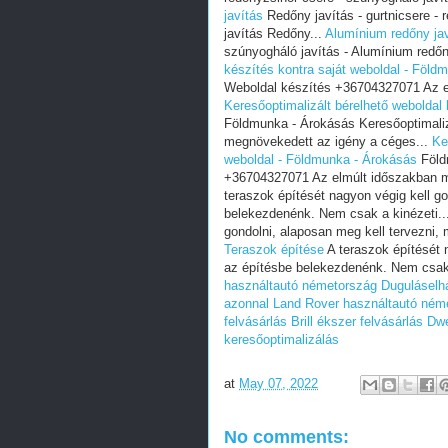
javítás
Redőny javítás - gurtnicsere - 
javítás Redőny...
Alumínium redőny ja
szúnyogháló javítás - Alumínium redőn
készítés kontra saját weboldal - Föld
Weboldal készítés +36704327071 Az e
Keresőoptimalizált bérelhető weboldal
Földmunka - Árokásás Keresőoptimali
megnövekedett az igény a céges...
Ke
weboldal - Földmunka - Árokásás
Föld
+36704327071 Az elmúlt időszakban m
teraszok építését nagyon végig kell go
belekezdenénk. Nem csak a kinézeti..
gondolni, alaposan meg kell tervezni, 
Teraszok építése
A teraszok építését n
az építésbe belekezdenénk. Nem csak 
használtautó németország
Duguláselh
azonnal
Land Rover használtautó ném
felvásárlás
Brill ékszer felvásárlás
Dwe
keresőoptimalizálás
at
May 07, 2022
No comments: