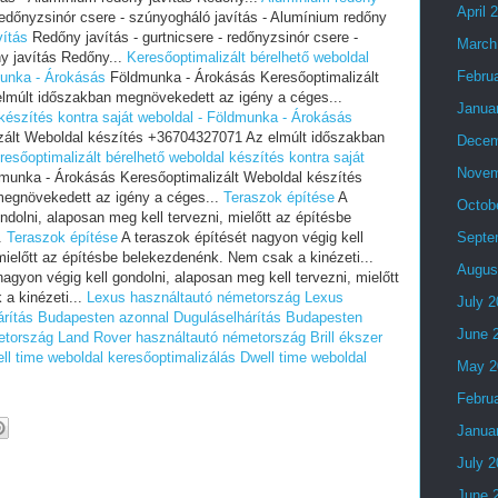
April 
redőnyzsinór csere - szúnyogháló javítás - Alumínium redőny
vítás
Redőny javítás - gurtnicsere - redőnyzsinór csere -
March
y javítás Redőny...
Keresőoptimalizált bérelhető weboldal
Febru
munka - Árokásás
Földmunka - Árokásás Keresőoptimalizált
lmúlt időszakban megnövekedett az igény a céges...
Janua
 készítés kontra saját weboldal - Földmunka - Árokásás
zált Weboldal készítés +36704327071 Az elmúlt időszakban
Decem
resőoptimalizált bérelhető weboldal készítés kontra saját
Novem
munka - Árokásás Keresőoptimalizált Weboldal készítés
egnövekedett az igény a céges...
Teraszok építése
A
Octob
ndolni, alaposan meg kell tervezni, mielőtt az építésbe
.
Teraszok építése
A teraszok építését nagyon végig kell
Septe
mielőtt az építésbe belekezdenénk. Nem csak a kinézeti...
Augus
agyon végig kell gondolni, alaposan meg kell tervezni, mielőtt
a kinézeti...
Lexus használtautó németország
Lexus
July 
árítás Budapesten azonnal
Duguláselhárítás Budapesten
June 
etország
Land Rover használtautó németország
Brill ékszer
ll time weboldal keresőoptimalizálás
Dwell time weboldal
May 2
Febru
Janua
July 
June 