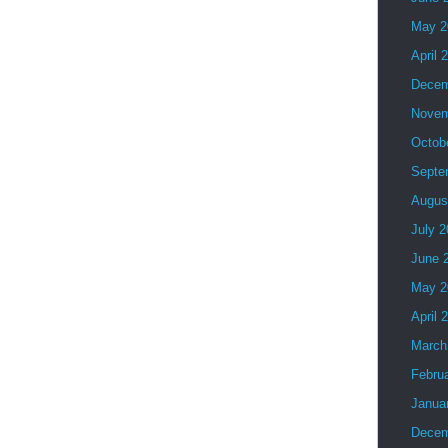
May 2
April 
Decem
Novem
Octob
Septe
Augus
July 
June 
May 2
April 
March
Febru
Janua
Decem