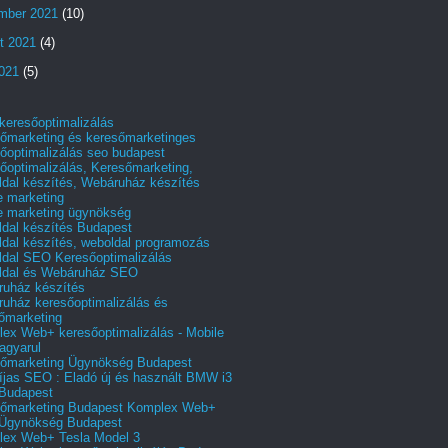
mber 2021
(10)
t 2021
(4)
2021
(5)
 keresőoptimalizálás
őmarketing és keresőmarketinges
őoptimalizálás seo budapest
őoptimalizálás, Keresőmarketing,
dal készítés, Webáruház készítés
e marketing
e marketing ügynökség
dal készítés Budapest
dal készítés, weboldal programozás
dal SEO Keresőoptimalizálás
ldal és Webáruház SEO
uház készítés
uház keresőoptimalizálás és
őmarketing
ex Web+ keresőoptimalizálás - Mobile
agyarul
őmarketing Ügynökség Budapest
íjas SEO : Eladó új és használt BMW i3
Budapest
őmarketing Budapest Komplex Web+
Ügynökség Budapest
ex Web+ Tesla Model 3