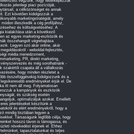
etelemzést végzünk, hogy feltérképezzük
alkozás jelenlegi piaci pozícióját,
ytársait, a célközönséget és annak
it. Ezt követően kidolgozzuk a
ékonyabb marketingstratégiát, amely
 módon illeszkedik a cég profiljához,
űzéseihez és költségvetéséhez. A
gia kialakítása után a következő
ben az egyes marketing-eszközök és
rnák összehangolt végrehajtása
ezik. Legyen szó akár online, akár
e megoldásokról - weboldal-fejlesztés,
ségi média menedzsment,
ommarketing, PR, direkt marketing,
zvényszervezés és még sorolhatnánk -
 szakértői csapata áll a vállalkozás
kezésére, hogy minden részletet a
róbb összefüggésekig kidolgozzunk és a
 legsikeresebb eredményeket érjük el. De
ka itt nem áll meg. Folyamatosan
orozzuk a kampányok és eszközök
onyságát, és szükség esetén
angoljuk, optimalizáljuk azokat. Emellett
eres jelentéseket készítünk a
atokról és elért eredményekről, hogy a
ó mindig tisztában legyen a
ésekkel. Társaságunk legfőbb célja, hogy
reinket hosszú távon is támogassa, és
 üzleti növekedést érjenek el. Ehhez
telmünket, tapasztalatunkat és teljes