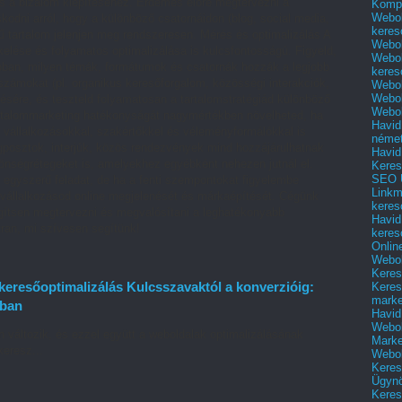
és a bizalom kiépítéséhez. Érdemes előre megtervezni a
Kompl
Webol
kodni arról, hogy a különböző csatornáidon (blog, social media,
keres
ű tartalom jelenjen meg rendszeresen. Mérés és optimalizálás A
Webol
elése és folyamatos optimalizálása is kulcsfontosságú. Figyeld,
Webol
jobban, milyen témák, formátumok és csatornák hozzák a legjobb
keres
ámokat (pl. organikus keresőforgalom, közösségi interakciók,
Webol
Webol
ésére, és teszteld folyamatosan a tartalomstratégiád különböző
Webol
artalommarketing hatékonyságát nagymértékben növelheted, ha
Havid
 vállalkozásokkal, szakértőkkel és véleményformálókkal is
néme
posztok, interjúk, közös rendezvények mind hozzájárulhatnak
Havid
zönségrétegeket is, amelyekhez egyébként nehezen jutnál el.
Keres
SEO Ü
 egyszerű feladat, de ha a fenti szempontokat figyelembe
Linkm
a vállalkozásod online megjelenését és márkaépítését. Cégünk
keres
egítsen megtervezni és megvalósítani a leghatékonyabb
Havid
tran, mi szívesen segítünk!
keres
Onlin
Webol
Keres
eresőoptimalizálás Kulcsszavaktól a konverzióig:
Keres
marke
tban
Havid
Webol
változik, és ezzel együtt a weboldalak optimalizálásának
Marke
keresz...
Webol
Keres
Ügyn
Keres