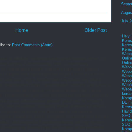
Septe
Augus
July 
Home
Older Post
Helyi
Keres
Keres
ibe to:
Post Comments (Atom)
Keres
Webol
Onlin
kább a vállalatok marketingstratégiájának központi eleme. Egy
Onlin
arketing kampány kulcsfontosságú lehet a célközönség
Webol
 és lojalitás kiépítésében, valamint a potenciális ügyfelek
Webol
od is képes arra, hogy a legtöbbet hozza ki ebből a hatékony
Webol
lgozik azon, hogy a tartalommarketing világát még jobban
Webo
Webár
 megoldásokat kínálja. Tapasztalataink szerint a siker kulcsa a
Webár
ervezésében és szakszerű megvalósításában rejlik. Lássuk,
keres
ebb tartalommarketinget szeretnél! Hatékony tartalom-tervezés A
Kompl
an ismerd a célközönséged igényeit, problémáit és kérdéseit.
DE m
ozni, amelyek valóban hozzáadott értéket jelentenek számukra.
Keres
Havid
, hangvétele és formátuma illeszkedjen a célcsoportod
SEO 
 legyen a tartalmad, hanem a megfelelő csatornákon és a kívánt
Keres
roaktív tartalomgyártás A tartalommarketing nem egy egyszeri
SEO 
v tevékenység. A rendszeres, konzisztens tartaloműködtetés
Kompl