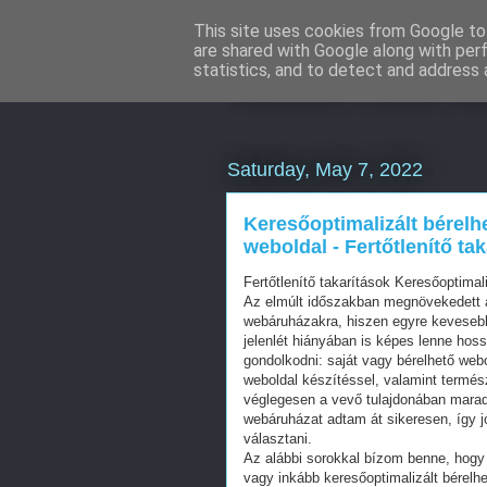
This site uses cookies from Google to 
are shared with Google along with per
WordPress S
statistics, and to detect and address 
Saturday, May 7, 2022
Keresőoptimalizált bérelh
weboldal - Fertőtlenítő ta
Fertőtlenítő takarítások Keresőoptima
Az elmúlt időszakban megnövekedett a
webáruházakra, hiszen egyre kevesebb 
jelenlét hiányában is képes lenne hos
gondolkodni: saját vagy bérelhető web
weboldal készítéssel, valamint termés
véglegesen a vevő tulajdonában mara
webáruházat adtam át sikeresen, így j
választani.
Az alábbi sorokkal bízom benne, hogy 
vagy inkább keresőoptimalizált bérelhe