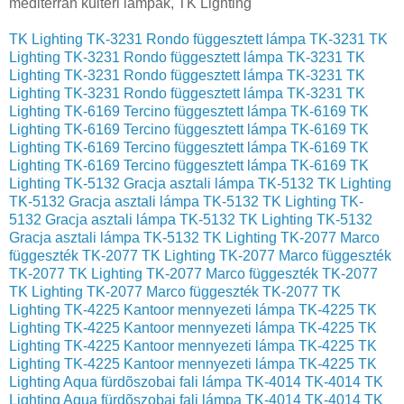
TK Lighting TK-3231 Rondo függesztett lámpa TK-3231
TK
Lighting TK-3231 Rondo függesztett lámpa TK-3231
TK
Lighting TK-3231 Rondo függesztett lámpa TK-3231
TK
Lighting TK-3231 Rondo függesztett lámpa TK-3231
TK
Lighting TK-6169 Tercino függesztett lámpa TK-6169
TK
Lighting TK-6169 Tercino függesztett lámpa TK-6169
TK
Lighting TK-6169 Tercino függesztett lámpa TK-6169
TK
Lighting TK-6169 Tercino függesztett lámpa TK-6169
TK
Lighting TK-5132 Gracja asztali lámpa TK-5132
TK Lighting
TK-5132 Gracja asztali lámpa TK-5132
TK Lighting TK-
5132 Gracja asztali lámpa TK-5132
TK Lighting TK-5132
Gracja asztali lámpa TK-5132
TK Lighting TK-2077 Marco
függeszték TK-2077
TK Lighting TK-2077 Marco függeszték
TK-2077
TK Lighting TK-2077 Marco függeszték TK-2077
TK Lighting TK-2077 Marco függeszték TK-2077
TK
Lighting TK-4225 Kantoor mennyezeti lámpa TK-4225
TK
Lighting TK-4225 Kantoor mennyezeti lámpa TK-4225
TK
Lighting TK-4225 Kantoor mennyezeti lámpa TK-4225
TK
Lighting TK-4225 Kantoor mennyezeti lámpa TK-4225
TK
Lighting Aqua fürdõszobai fali lámpa TK-4014 TK-4014
TK
Lighting Aqua fürdõszobai fali lámpa TK-4014 TK-4014
TK