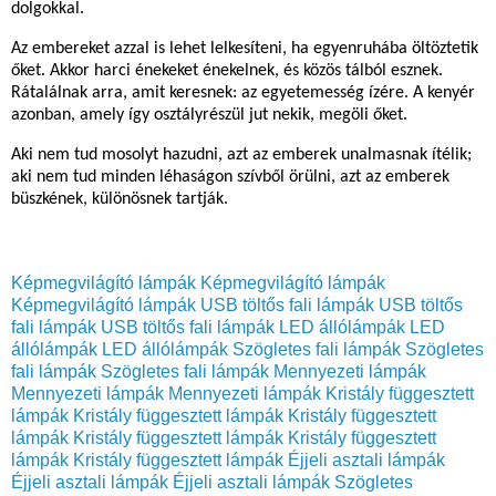
dolgokkal.
Az embereket azzal is lehet lelkesíteni, ha egyenruhába öltöztetik
őket. Akkor harci énekeket énekelnek, és közös tálból esznek.
Rátalálnak arra, amit keresnek: az egyetemesség ízére. A kenyér
azonban, amely így osztályrészül jut nekik, megöli őket.
Aki nem tud mosolyt hazudni, azt az emberek unalmasnak ítélik;
aki nem tud minden léhaságon szívből örülni, azt az emberek
büszkének, különösnek tartják.
Képmegvilágító lámpák
Képmegvilágító lámpák
Képmegvilágító lámpák
USB töltős fali lámpák
USB töltős
fali lámpák
USB töltős fali lámpák
LED állólámpák
LED
állólámpák
LED állólámpák
Szögletes fali lámpák
Szögletes
fali lámpák
Szögletes fali lámpák
Mennyezeti lámpák
Mennyezeti lámpák
Mennyezeti lámpák
Kristály függesztett
lámpák
Kristály függesztett lámpák
Kristály függesztett
lámpák
Kristály függesztett lámpák
Kristály függesztett
lámpák
Kristály függesztett lámpák
Éjjeli asztali lámpák
Éjjeli asztali lámpák
Éjjeli asztali lámpák
Szögletes