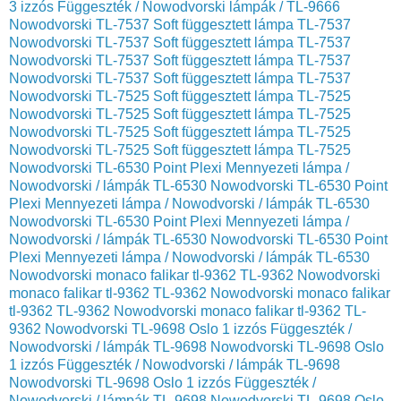
3 izzós Függeszték / Nowodvorski lámpák / TL-9666
Nowodvorski TL-7537 Soft függesztett lámpa TL-7537
Nowodvorski TL-7537 Soft függesztett lámpa TL-7537
Nowodvorski TL-7537 Soft függesztett lámpa TL-7537
Nowodvorski TL-7537 Soft függesztett lámpa TL-7537
Nowodvorski TL-7525 Soft függesztett lámpa TL-7525
Nowodvorski TL-7525 Soft függesztett lámpa TL-7525
Nowodvorski TL-7525 Soft függesztett lámpa TL-7525
Nowodvorski TL-7525 Soft függesztett lámpa TL-7525
Nowodvorski TL-6530 Point Plexi Mennyezeti lámpa /
Nowodvorski / lámpák TL-6530
Nowodvorski TL-6530 Point
Plexi Mennyezeti lámpa / Nowodvorski / lámpák TL-6530
Nowodvorski TL-6530 Point Plexi Mennyezeti lámpa /
Nowodvorski / lámpák TL-6530
Nowodvorski TL-6530 Point
Plexi Mennyezeti lámpa / Nowodvorski / lámpák TL-6530
Nowodvorski monaco falikar tl-9362 TL-9362
Nowodvorski
monaco falikar tl-9362 TL-9362
Nowodvorski monaco falikar
tl-9362 TL-9362
Nowodvorski monaco falikar tl-9362 TL-
9362
Nowodvorski TL-9698 Oslo 1 izzós Függeszték /
Nowodvorski / lámpák TL-9698
Nowodvorski TL-9698 Oslo
1 izzós Függeszték / Nowodvorski / lámpák TL-9698
Nowodvorski TL-9698 Oslo 1 izzós Függeszték /
Nowodvorski / lámpák TL-9698
Nowodvorski TL-9698 Oslo