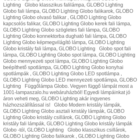
Lighting Globo klasszikus falilámpa, GLOBO Lighting
Globo fali lámpa, GLOBO Lighting Globo falikarok, GLOBO
Lighting Globo olvasó falikar , GLOBO Lighting Globo
kapcsolós falikar, GLOBO Lighting Globo kerek fali lámpa,
GLOBO Lighting Globo szögletes fali lámpa, GLOBO
Lighting Globo konnektorba dugható fali lámpa, GLOBO
Lighting Globo képmegvilágító lámpa, GLOBO Lighting
Globo kristály fali lámpa, GLOBO Lighting Globo spot fali
lámpa, GLOBO Lighting Globo spot lámpa, GLOBO Lighting
Globo mennyezeti spot lámpa, GLOBO Lighting Globo
beépíthető spotlámpa, GLOBO Lighting Globo konyhai
spotlámpák , GLOBO Lighting Globo LED spotlámpa ,
GLOBO Lighting Globo LED mennyezeti spotlámpa, GLOBO
Lighting Függőlámpa Globo. Vegyen függő lámpát most a
1001-lampaszalo.hu webáruházból! Egyedi lámpáinkat jó
áron veheti meg, GLOBO Lighting akár ingyenes
házhozszállítással is! Globo Modern kristály lámpák,
GLOBO Lighting Globo asztali kristály lámpák, GLOBO
Lighting Globo kristály csillárok, GLOBO Lighting Globo
kristály fali lámpák, GLOBO Lighting Globo kristály lámpák
Globo -tól, GLOBO Lighting Globo klasszikus csillárok,
GLOBO Lighting Globo falikarok , GLOBO Lighting Globo