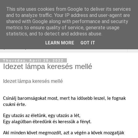
This site uses cookies from Google to deliver its services
WordPress SEO
and to analyze traffic. Your IP address and user-agent are
shared with Google along with performance and security
ügynökség
metrics to ensure quality of service, generate usage
statistics, and to detect and address abuse.
LEARN MORE
GOT IT
▼
Thursday, April 28, 2022
Idezet lámpa keresés mellé
Idezet lámpa keresés mellé
Csinálj baromságokat most, mert ha idősebb leszel, le fognak
csukni érte.
Egy utazás az életünk, egy utazás a lét,
Egy alagútban ébredünk és keressük a fényt.
Aki minden követ megmozdít, azt a végén a kövek mozgatják