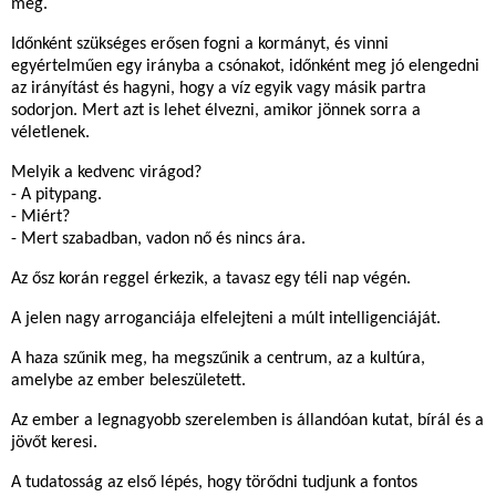
meg.
Időnként szükséges erősen fogni a kormányt, és vinni
egyértelműen egy irányba a csónakot, időnként meg jó elengedni
az irányítást és hagyni, hogy a víz egyik vagy másik partra
sodorjon. Mert azt is lehet élvezni, amikor jönnek sorra a
véletlenek.
Melyik a kedvenc virágod?
- A pitypang.
- Miért?
- Mert szabadban, vadon nő és nincs ára.
Az ősz korán reggel érkezik, a tavasz egy téli nap végén.
A jelen nagy arroganciája elfelejteni a múlt intelligenciáját.
A haza szűnik meg, ha megszűnik a centrum, az a kultúra,
amelybe az ember beleszületett.
Az ember a legnagyobb szerelemben is állandóan kutat, bírál és a
jövőt keresi.
A tudatosság az első lépés, hogy törődni tudjunk a fontos