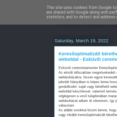
This site uses cookies from Google to 
are shared with Google along with per
WordPress S
statistics, and to detect and address 
Saturday, March 19, 2022
Keresőoptimalizált bérelh
weboldal - Esküvői cerem
Esküvői ceremóniamester Keresőoptim
Az elmúlt időszakban megnövekedett a
webáruházakra, hiszen egyre kevesebb 
jelenlét hiányában is képes lenne hos
gondolkodni: saját vagy bérelhető web
weboldal készítéssel, valamint termés
véglegesen a vevő tulajdonában mara
webáruházat adtam át sikeresen, így j
választani.
Az alábbi sorokkal bízom benne, hogy 
vagy inkább keresőoptimalizált bérelhe