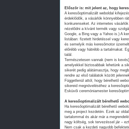
Először is: mit jelent az, hogy kere
A keresőoptimalizált weboldal kifejez
érdeklődők, a vásárlók könnyebben ráta
konkurenseket. Az internetes vásárlók
nézelődni a kívánt termék vagy szolgál
Google, a Bing vagy a Yahoo is.) A ker
listában: fizetett hirdetéssel vagy k
és semelyik más keresőmotor üzemeltet
előrébb vagy hátrébb a tartalmakat. Eg
talál.
Természetesen vannak (nem is kevés) 
amelyekkel biztosabbak lehetünk a s
sikerét pedig alátámasztja, hogy megb
rendre az első találatok között jelenn
Függetlenül attól, hogy bérelhető webo
sikereid megnöveléséhez a keresőoptim
Esküvői ceremóniamester keresőoptim
A keresőoptimalizált bérelhető webo
Ha keresőoptimalizált bérelhető webold
meg a project kezdetén. Ezek az oldal
tartalommal és akár már a megrendelés
nagy költség, sok tervezéssel jár – ez
Nem csak a kezdeti nagyobb befekteté