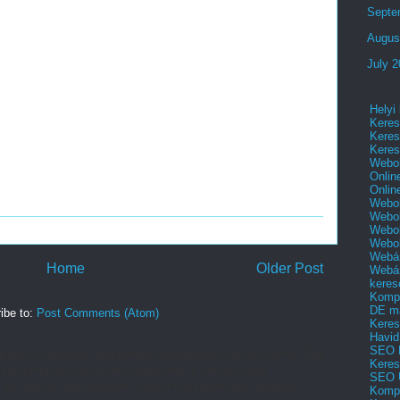
Septe
Augus
July 
Helyi
Keres
Keres
Keres
Webol
Onlin
Onlin
Webol
Webol
Webol
Webo
Webár
Home
Older Post
Webár
keres
Kompl
DE m
ibe to:
Post Comments (Atom)
Keres
Havid
SEO 
kább a vállalatok marketingstratégiájának központi eleme. Egy
Keres
arketing kampány kulcsfontosságú lehet a célközönség
SEO 
 és lojalitás kiépítésében, valamint a potenciális ügyfelek
Kompl