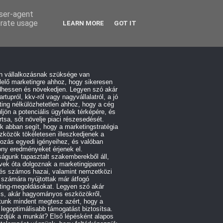
user-agent
erate usage
LEARN MORE
GOT IT
n vállalkozásnak szüksége van
elő marketingre ahhoz, hogy sikeresen
hessen és növekedjen. Legyen szó akár
artupról, kkv-ról vagy nagyvállalatról, a jó
ing nélkülözhetetlen ahhoz, hogy a cég
üljön a potenciális ügyfelek térképére, és
tsa, sőt növelje piaci részesedését.
 abban segít, hogy a marketingstratégia
zközök tökéletesen illeszkedjenek a
kozás egyedi igényeihez, és valóban
ny eredményeket érjenek el.
águnk tapasztalt szakemberekből áll,
vek óta dolgoznak a marketingiparon
 és számos hazai, valamint nemzetközi
 számára nyújtottak már átfogó
ting-megoldásokat. Legyen szó akár
lis, akár hagyományos eszközökről,
tunk mindent megtesz azért, hogy a
 legoptimálisabb támogatást biztosítsa.
zdjük a munkát? Első lépésként alapos