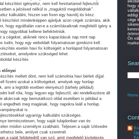
elköte
al készítést igényelsz, nem kell fenntartanod fejlesztői
hogy a
setben a jelzésed nélkül is „maguktól megoldódnak".
vállal
dsz kalkulálni, hiszen van fixen egy havidíj és kész.
eddigi
cége k
al készítést mindenképpen ajánljuk azon cégek számára, akik
sikere
lni, hogy egyáltalán van-e a számításaiknak megfelelő igény a
keres
 hogy nagyobbat kellene befektetniük.
örömme
t a cégeket, akiknek nincs kapacitásuk nap mint nap
Ön vál
tos tudni, hogy egy weboldalt folyamatosan gondozni kell.
market
készítés esetén havi fix költségért a honlapod folyamatosan
esztéseket, amelyekre szükséged lehet.
boldal készítés
Sear
 előnyei
észítés mellett dönt, nem kell számolnia havi bérleti díjjal.
ell fizetni azokat a költségeket, amelyek egy honlap
, ami a legtöbb esetben elenyésző (tárhely például).
i kell róla, hogy legyen egy fejlesztő, aki rendelkezésre áll
Home
e akárcsak egy bemutatkozó oldal esetében is például a
ó engedheti meg magának, hogy napokra leáll a honlap.
 kampányokat is.
fejlesztésekkel ugyanígy kalkulálni szükséges.
Cont
lőnye természetesen, hogy saját tulajdonban van és
telen módon személyre szabható. Teljesen a saját ízlésedre
Ko
tethetsz bele, amilyet csak szeretnél.
Üg
Ke
an a saját felületedről van szó, amit megfelelő kivitelezés