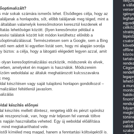
helyz
a váll
sőoptimalizált?
versen
és már sokak számára ismerős lehet. Elsődleges célja, hogy az
igénye
leghat
láljanak a honlapodra, sőt, előbb találjanak meg téged, mint a
egyedi
 általában valamelyik keresőmotoron keresztül kezdenek el
célkit
tatás lehetőségei között. (Ilyen keresőmotor például a
straté
esési találatok között két módon kerülhetsz előrébb a
lépés
eresőoptimalizálással. Természetesen sem a Google, sem a Bing
csato
követk
ő nem adott ki egyetlen listát sem, hogy mi alapján sorolja
offlin
y biztos: a célja, hogy a látogató elégedett legyen azzal, amit
közös
tartal
olyan keresőoptimalizálási eszközök, módszerek és elvek,
rende
ikerben, amelyeket én magam is használok. Módszereim
Cégünk
rendel
ízóim weboldalai az általuk meghatározott kulcsszavakra
legap
ek meg.
lehető
ldal készítésen vagy saját tulajdonú honlapon gondolkozol –
a mun
alizálást feltétlenül javaslom.
monit
alizálás
haték
finomh
rendsz
ldal készítés előnyei
folyam
al készítés mellett döntesz, rengeteg időt és pénzt spórolsz
megbíz
ak reszponzívak, van, hogy már teljesen fel vannak töltve
történ
 napján használatba veheted. Egy új weboldal előállítása
partne
valódi
t mind megtakaríthatod vele.
szakér
stől kíméled meg magad, hanem a fenntartási költségektől is.