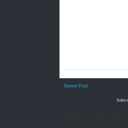
Newer Post
Subscr
Napjainkban a tartalommarketing egyre in
jól felépített és kivitelezett tartalomm
megszólításában, a vállalat iránti bizalom