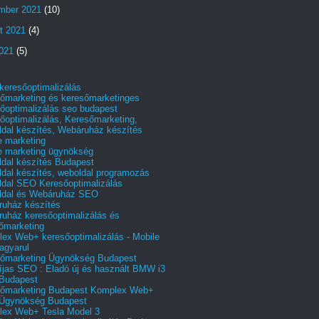
mber 2021
(10)
t 2021
(4)
2021
(5)
 keresőoptimalizálás
őmarketing és keresőmarketinges
őoptimalizálás seo budapest
őoptimalizálás, Keresőmarketing,
dal készítés, Webáruház készítés
e marketing
e marketing ügynökség
dal készítés Budapest
dal készítés, weboldal programozás
dal SEO Keresőoptimalizálás
ldal és Webáruház SEO
uház készítés
uház keresőoptimalizálás és
őmarketing
ex Web+ keresőoptimalizálás - Mobile
agyarul
őmarketing Ügynökség Budapest
íjas SEO : Eladó új és használt BMW i3
Budapest
őmarketing Budapest Komplex Web+
Ügynökség Budapest
ex Web+ Tesla Model 3