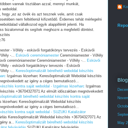
 többen vannak tisztában azzal, mennyi munkát,
Ko
s weboldal.
i, hogy „ez az övék és azt tesznek vele, amit csak
setében nem feltétlenül kifizetődő. Érdemes tehát mérlegelni
eboldalad vállalkozod egyik alappillérét jelenti. Ha
Repo
ess bizalommal és segítek meghozni a megfelelő döntést.
szítés
c76
ster - Vőfély - esküvői forgatókönyv tervezés - Esküvői
fély -...
Esküvői ceremóniamester
Ceremóniamester - Vőfély
küvői ceremóniamester Ceremóniamester - Vőfély -...
Esküvői
fély - esküvői forgatókönyv tervezés - Esküvői
fély -...
Keresőoptimalizált bérelhető weboldal készítés
harc
Izgalmas lézerharc Keresőoptimalizált Weboldal készítés
Blog
egnövekedett az igény a céges bemutatkozó...
készítés kontra saját weboldal - Izgalmas lézerharc
Izgalmas
Decem
al készítés +36704327071 Az elmúlt időszakban megnövekedett
őoptimalizált bérelhető weboldal készítés kontra saját
Novem
 lézerharc Keresőoptimalizált Weboldal készítés
Octob
egnövekedett az igény a céges bemutatkozó...
készítés kontra saját weboldal - SUZUKI Katalizátor
Septe
árlás Keresőoptimalizált Weboldal készítés +36704327071 Az
gény a...
Keresőoptimalizált bérelhető weboldal készítés
May 2
átor felvásárlás
SUZUKI Katalizátor felvásárlás