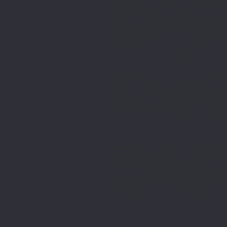
generálásában. De vajon a te vállalkozás
marketing eszközből? Cégünk évek óta do
megértse és ügyfeleinek a leghatékonyabb
tartalommarketing stratégia gondos megt
mire kell figyelned, ha te is eredményes
jó tartalommarketing alapja, hogy pontos
Csak így tudod olyan tartalmakat létreh
Emellett fontos, hogy a tartalmak témája
preferenciáihoz. Vagyis ne csak érdekes
formában is juttasd el a közönséghez. P
kampány, hanem egy folyamatos, proaktí
elengedhetetlen a láthatóság, az elérés 
tartalomgyártási ütemtervedet, és gondos
videó stb.) kellő mennyiségű és minőség
tartalommarketing hatékonyságának érték
hogy mely tartalmaid teljesítenek a leg
eredményeket. Használj különböző mérősz
konverziók) a teljesítmény nyomon követ
elemeit. Értékes partnerkapcsolatok A t
más, a célcsoportod számára is releváns
együttműködsz. Közös tartalmak, vendég
ahhoz, hogy tartalmaiddal elérj olyan kö
Ahogy láthatod, a tartalommarketing nem
veszed, akkor biztosan sikerre viheted 
szakértő csapata mindig itt van, hogy s