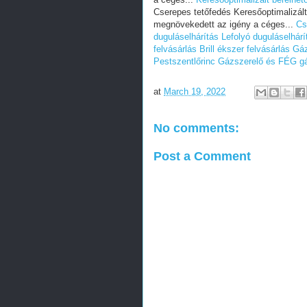
Cserepes tetőfedés Keresőoptimalizál
megnövekedett az igény a céges...
Cs
duguláselhárítás
Lefolyó duguláselhárí
felvásárlás
Brill ékszer felvásárlás
Gáz
Pestszentlőrinc
Gázszerelő és FÉG gáz
at
March 19, 2022
No comments:
Post a Comment