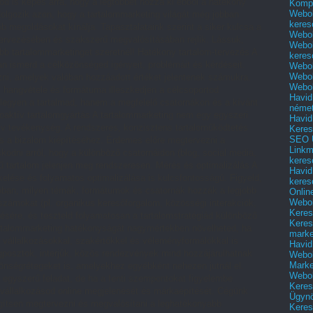
od is képes arra, hogy a legtöbbet hozza ki ebből a hatékony
Kompl
Webol
lgozik azon, hogy a tartalommarketing világát még jobban
keres
 megoldásokat kínálja. Tapasztalataink szerint a siker kulcsa a
Webol
ervezésében és szakszerű megvalósításában rejlik. Lássuk,
Webol
ebb tartalommarketinget szeretnél! Hatékony tartalom-tervezés A
keres
an ismerd a célközönséged igényeit, problémáit és kérdéseit.
Webol
Webol
ozni, amelyek valóban hozzáadott értéket jelentenek számukra.
Webol
, hangvétele és formátuma illeszkedjen a célcsoportod
Havid
 legyen a tartalmad, hanem a megfelelő csatornákon és a kívánt
néme
roaktív tartalomgyártás A tartalommarketing nem egy egyszeri
Havid
v tevékenység. A rendszeres, konzisztens tartaloműködtetés
Keres
SEO Ü
és a bizalom kiépítéséhez. Érdemes előre megtervezni a
Linkm
kodni arról, hogy a különböző csatornáidon (blog, social media,
keres
ű tartalom jelenjen meg rendszeresen. Mérés és optimalizálás A
Havid
elése és folyamatos optimalizálása is kulcsfontosságú. Figyeld,
keres
jobban, milyen témák, formátumok és csatornák hozzák a legjobb
Onlin
Webol
ámokat (pl. organikus keresőforgalom, közösségi interakciók,
Keres
ésére, és teszteld folyamatosan a tartalomstratégiád különböző
Keres
artalommarketing hatékonyságát nagymértékben növelheted, ha
marke
 vállalkozásokkal, szakértőkkel és véleményformálókkal is
Havid
posztok, interjúk, közös rendezvények mind hozzájárulhatnak
Webol
Marke
zönségrétegeket is, amelyekhez egyébként nehezen jutnál el.
Webol
 egyszerű feladat, de ha a fenti szempontokat figyelembe
Keres
a vállalkozásod online megjelenését és márkaépítését. Cégünk
Ügyn
egítsen megtervezni és megvalósítani a leghatékonyabb
Keres