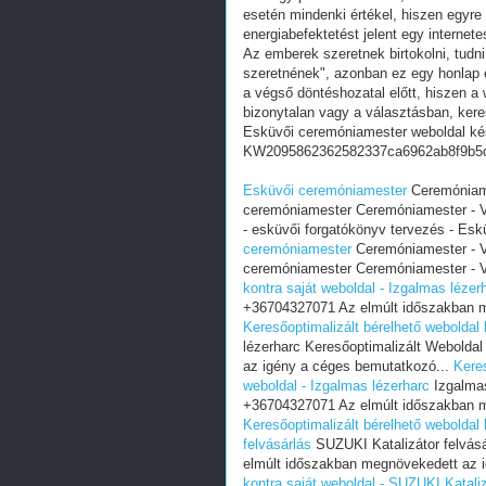
esetén mindenki értékel, hiszen egyre
energiabefektetést jelent egy internete
Az emberek szeretnek birtokolni, tudn
szeretnének", azonban ez egy honlap e
a végső döntéshozatal előtt, hiszen a w
bizonytalan vagy a választásban, ker
Esküvői ceremóniamester weboldal ké
KW2095862362582337ca6962ab8f9b5
Esküvői ceremóniamester
Ceremóniame
ceremóniamester Ceremóniamester - Vő
- esküvői forgatókönyv tervezés - Es
ceremóniamester
Ceremóniamester - Vő
ceremóniamester Ceremóniamester - Vő
kontra saját weboldal - Izgalmas lézer
+36704327071 Az elmúlt időszakban m
Keresőoptimalizált bérelhető weboldal 
lézerharc Keresőoptimalizált Webold
az igény a céges bemutatkozó...
Keres
weboldal - Izgalmas lézerharc
Izgalmas
+36704327071 Az elmúlt időszakban m
Keresőoptimalizált bérelhető weboldal 
felvásárlás
SUZUKI Katalizátor felvás
elmúlt időszakban megnövekedett az i
kontra saját weboldal - SUZUKI Kataliz