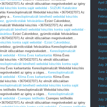
April 
s +36704327071 Az elmúlt időszakban megnövekedett az igény
dal készítés kontra saját weboldal - SUZUKI Katalizátor
March
árlás Keresőoptimalizált Weboldal készítés +36704327071 Az
Febru
gény a...
Keresőoptimalizált bérelhető weboldal készítés
boz, gyümölcstálak felvásárlása
Ezüst Cukordoboz,
Janua
imalizált Weboldal készítés +36704327071 Az elmúlt
timalizált bérelhető weboldal készítés kontra saját weboldal -
Decem
ásárlása
Ezüst Cukordoboz, gyümölcstálak felvásárlása
Novem
 +36704327071 Az elmúlt időszakban megnövekedett...
 készítés kontra saját weboldal - Ezüst Cukordoboz,
Octob
rdoboz, gyümölcstálak felvásárlása Keresőoptimalizált
lmúlt időszakban megnövekedett...
Keresőoptimalizált
Septe
ját weboldal - Klíma Éves karbantartás
Klíma Éves
Augus
ldal készítés +36704327071 Az elmúlt időszakban
resőoptimalizált bérelhető weboldal készítés kontra saját
July 
íma Éves karbantartás Keresőoptimalizált Weboldal készítés
June 
egnövekedett az igény a céges...
Keresőoptimalizált
ját weboldal - Klíma Éves karbantartás
Klíma Éves
May 2
ldal készítés +36704327071 Az elmúlt időszakban
resőoptimalizált bérelhető weboldal készítés kontra saját
Febru
s tetőfedés Keresőoptimalizált Weboldal készítés
Janua
egnövekedett az igény a céges...
Keresőoptimalizált
át weboldal - Cserepes tetőfedés
Cserepes tetőfedés
July 
s +36704327071 Az elmúlt időszakban megnövekedett az igény
June 
ő weboldal készítés kontra saját weboldal - Cserepes tetőfedés