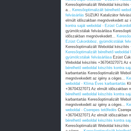
Keresőoptimalizált Weboldal készíté
a...
Keresőoptimalizált bérelhető webol
felvásárlás
SUZUKI Katalizátor felvás
elmúlt időszakban megnövekedett az i
kontra saját weboldal - Ezüst Cukordo
gyümölcstálak felvásárlása Keresőopt
időszakban megnövekedett...
Keresőop
Ezüst Cukordoboz, gyümölcstálak felv
Keresőoptimalizált Weboldal készítés
Keresőoptimalizált bérelhető weboldal
gyümölcstálak felvásárlása
Ezüst Cuko
Weboldal készítés +36704327071 Az e
bérelhető weboldal készítés kontra sa
karbantartás Keresőoptimalizált Webo
megnövekedett az igény a céges...
Ke
weboldal - Klíma Éves karbantartás
Kl
+36704327071 Az elmúlt időszakban m
bérelhető weboldal készítés kontra sa
karbantartás Keresőoptimalizált Webo
megnövekedett az igény a céges...
Ke
weboldal - Cserepes tetőfedés
Cserepe
+36704327071 Az elmúlt időszakban m
bérelhető weboldal készítés kontra saj
Keresőoptimalizált Weboldal készíté
a céges...
Keresőoptimalizált bérelhet