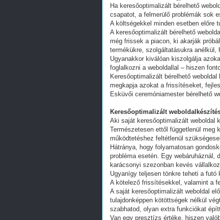
Ha keresőoptimalizált bérelhető webold
csapatot, a felmerülő problémák sok e
A költségekkel minden esetben előre tu
A keresőoptimalizált bérelhető webold
még frissek a piacon, ki akarják próbá
termékükre, szolgáltatásukra anélkül,
Ugyanakkor kiválóan kiszolgálja azoka
foglalkozni a weboldallal – hiszen fon
Keresőoptimalizált bérelhető weboldal 
megkapja azokat a frissítéseket, fejl
Esküvői ceremóniamester bérelhető we
Keresőoptimalizált weboldalkészítés
Aki saját keresőoptimalizált weboldal k
Természetesen ettől függetlenül meg k
működtetéshez feltétlenül szükségesek
Hátránya, hogy folyamatosan gondoskodn
probléma esetén. Egy webáruháznál, d
karácsonyi szezonban kevés vállalkoz
Ugyanígy teljesen tönkre teheti a futó
A kötelező frissítésekkel, valamint a 
A saját keresőoptimalizált weboldal e
tulajdonképpen kötöttségek nélkül vég
szabhatod, olyan extra funkciókat épít
Van egy presztízs értéke, hiszen valób