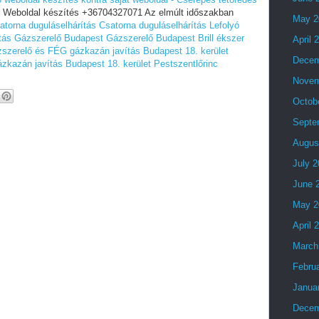
t Weboldal készítés +36704327071 Az elmúlt időszakban
May 2
atorna duguláselhárítás
Csatorna duguláselhárítás
Lefolyó
tás
Gázszerelő Budapest
Gázszerelő Budapest
Brill ékszer
April 
szerelő és FÉG gázkazán javítás Budapest 18. kerület
Decem
kazán javítás Budapest 18. kerület Pestszentlőrinc
Novem
Octob
Septe
Augus
July 
June 
May 2
April 
March
Febru
Janua
Decem