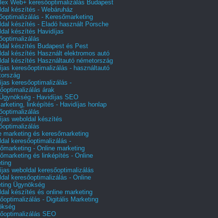
ex Web+ keresőoptimalizálás Budapest
dal készítés - Webáruház
őoptimalizálás - Keresőmarketing
dal készítés - Eladó használt Porsche
dal készítés Havidíjas
őoptimalizálás
dal készítés Budapest és Pest
dal készítés Használt elektromos autó
dal készítés Használtautó németország
íjas keresőoptimalizálás - használtautó
tország
íjas keresőoptimalizálás -
őoptimalizálás árak
gynökség - Havidíjas SEO
arketing, linképítés - Havidíjas honlap
őoptimalizálás
íjas weboldal készítés
őoptimalizálás
e marketing és keresőmarketing
dal keresőoptimalizálás -
őmarketing - Online marketing
őmarketing és linképítés - Online
ting
íjas weboldal keresőoptimalizálás
dal keresőoptimalizálás - Online
ting Ügynökség
dal készítés és online marketing
őoptimalizálás - Digitális Marketing
ökség
őoptimalizálás SEO