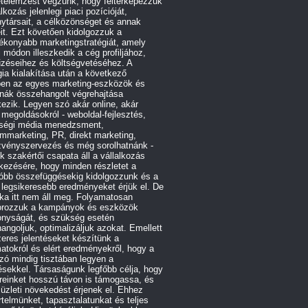
etelemzést végzünk, hogy feltérképezzük
alkozás jelenlegi piaci pozícióját,
ytársait, a célközönséget és annak
it. Ezt követően kidolgozzuk a
ékonyabb marketingstratégiát, amely
 módon illeszkedik a cég profiljához,
űzéseihez és költségvetéséhez. A
gia kialakítása után a következő
ben az egyes marketing-eszközök és
rnák összehangolt végrehajtása
ezik. Legyen szó akár online, akár
e megoldásokról - weboldal-fejlesztés,
ségi média menedzsment,
ommarketing, PR, direkt marketing,
zvényszervezés és még sorolhatnánk -
 szakértői csapata áll a vállalkozás
kezésére, hogy minden részletet a
róbb összefüggésekig kidolgozzunk és a
 legsikeresebb eredményeket érjük el. De
ka itt nem áll meg. Folyamatosan
orozzuk a kampányok és eszközök
onyságát, és szükség esetén
angoljuk, optimalizáljuk azokat. Emellett
eres jelentéseket készítünk a
atokról és elért eredményekről, hogy a
ó mindig tisztában legyen a
ésekkel. Társaságunk legfőbb célja, hogy
reinket hosszú távon is támogassa, és
 üzleti növekedést érjenek el. Ehhez
telmünket, tapasztalatunkat és teljes