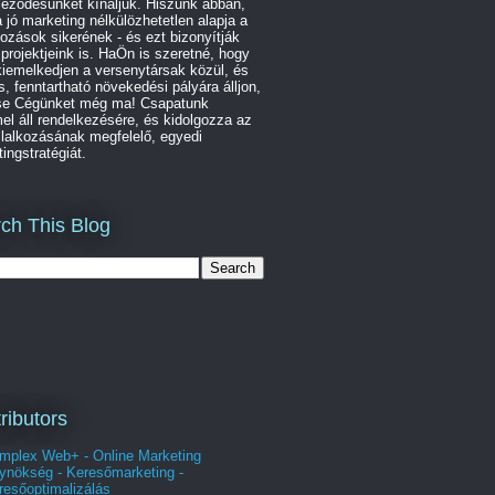
leződésünket kínáljuk. Hiszünk abban,
 jó marketing nélkülözhetetlen alapja a
kozások sikerének - és ezt bizonyítják
 projektjeink is. HaÖn is szeretné, hogy
iemelkedjen a versenytársak közül, és
s, fenntartható növekedési pályára álljon,
se Cégünket még ma! Csapatunk
l áll rendelkezésére, és kidolgozza az
lalkozásának megfelelő, egyedi
ingstratégiát.
ch This Blog
ributors
mplex Web+ - Online Marketing
ynökség - Keresőmarketing -
resőoptimalizálás