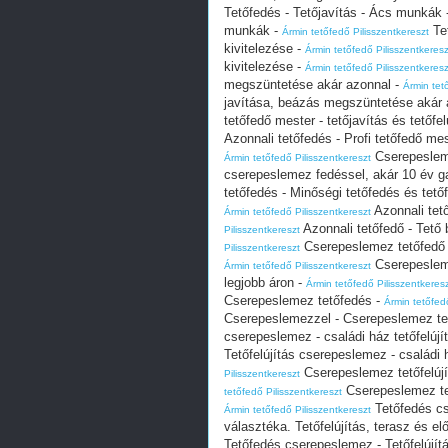
Tetőfedés - Tetőjavítás - Ács munkák 
munkák -
Te
Ármin tetőfedő Pilisszentkereszt
kivitelezése -
Ármin tetőfedő Pilisszentkeresz
kivitelezése -
Ármin tetőfedő Pilisszentkeresz
megszüntetése akár azonnal -
Ármin tet
javítása, beázás megszüntetése akár 
tetőfedő mester - tetőjavítás és tetőfe
Azonnali tetőfedés - Profi tetőfedő mes
Cserepesleme
Ármin tetőfedő Pilisszentkereszt
cserepeslemez fedéssel, akár 10 év ga
tetőfedés - Minőségi tetőfedés és tető
Azonnali tet
Ármin tetőfedő Pilisszentkereszt
Azonnali tetőfedő - Tető
Pilisszentkereszt
Cserepeslemez tetőfedő -
Pilisszentkereszt
Cserepesleme
Ármin tetőfedő Pilisszentkereszt
legjobb áron -
Ármin tetőfedő Pilisszentkeres
Cserepeslemez tetőfedés -
Ármin tetőfed
Cserepeslemezzel - Cserepeslemez te
cserepeslemez - családi ház tetőfelúj
Tetőfelújítás cserepeslemez - családi 
Cserepeslemez tetőfelújí
Pilisszentkereszt
Cserepeslemez tet
tetőfedő Pilisszentkereszt
Tetőfedés cs
Ármin tetőfedő Pilisszentkereszt
választéka. Tetőfelújítás, terasz és el
Tetőfedés cserepeslemez - Tetőfelújítá