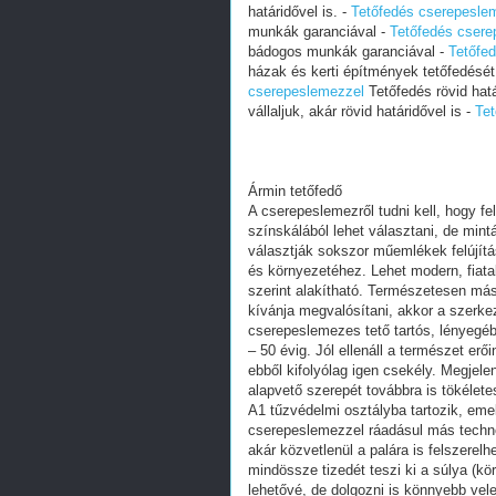
határidővel is. -
Tetőfedés cserepesle
munkák garanciával -
Tetőfedés csere
bádogos munkák garanciával -
Tetőfe
házak és kerti építmények tetőfedését v
cserepeslemezzel
Tetőfedés rövid hatá
vállaljuk, akár rövid határidővel is -
Te
Ármin tetőfedő
A cserepeslemezről tudni kell, hogy 
színskálából lehet választani, de mint
választják sokszor műemlékek felújítá
és környezetéhez. Lehet modern, fiata
szerint alakítható. Természetesen má
kívánja megvalósítani, akkor a szerkez
cserepeslemezes tető tartós, lényegébe
– 50 évig. Jól ellenáll a természet er
ebből kifolyólag igen csekély. Megjel
alapvető szerepét továbbra is tökélete
A1 tűzvédelmi osztályba tartozik, emel
cserepeslemezzel ráadásul más techno
akár közvetlenül a palára is felszere
mindössze tizedét teszi ki a súlya (kö
lehetővé, de dolgozni is könnyebb vele