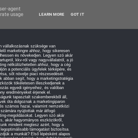
user-agent
erate usage
LEARN MORE
GOT IT
n vállalkozásnak szüksége van
elő marketingre ahhoz, hogy sikeresen
hessen és növekedjen. Legyen szó akár
artupról, kkv-ról vagy nagyvállalatról, a jó
ing nélkülözhetetlen ahhoz, hogy a cég
üljön a potenciális ügyfelek térképére, és
tsa, sőt növelje piaci részesedését.
 abban segít, hogy a marketingstratégia
zközök tökéletesen illeszkedjenek a
kozás egyedi igényeihez, és valóban
ny eredményeket érjenek el.
águnk tapasztalt szakemberekből áll,
vek óta dolgoznak a marketingiparon
 és számos hazai, valamint nemzetközi
 számára nyújtottak már átfogó
ting-megoldásokat. Legyen szó akár
lis, akár hagyományos eszközökről,
tunk mindent megtesz azért, hogy a
 legoptimálisabb támogatást biztosítsa.
zdjük a munkát? Első lépésként alapos