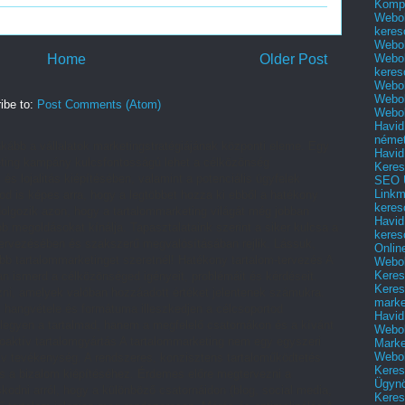
Kompl
Webol
keres
Webol
Home
Older Post
Webol
keres
Webol
Webol
ibe to:
Post Comments (Atom)
Webol
Havid
néme
kább a vállalatok marketingstratégiájának központi eleme. Egy
Havid
arketing kampány kulcsfontosságú lehet a célközönség
Keres
 és lojalitás kiépítésében, valamint a potenciális ügyfelek
SEO Ü
Linkm
od is képes arra, hogy a legtöbbet hozza ki ebből a hatékony
keres
lgozik azon, hogy a tartalommarketing világát még jobban
Havid
 megoldásokat kínálja. Tapasztalataink szerint a siker kulcsa a
keres
ervezésében és szakszerű megvalósításában rejlik. Lássuk,
Onlin
ebb tartalommarketinget szeretnél! Hatékony tartalom-tervezés A
Webol
Keres
an ismerd a célközönséged igényeit, problémáit és kérdéseit.
Keres
ozni, amelyek valóban hozzáadott értéket jelentenek számukra.
marke
, hangvétele és formátuma illeszkedjen a célcsoportod
Havid
 legyen a tartalmad, hanem a megfelelő csatornákon és a kívánt
Webol
roaktív tartalomgyártás A tartalommarketing nem egy egyszeri
Marke
Webol
v tevékenység. A rendszeres, konzisztens tartaloműködtetés
Keres
és a bizalom kiépítéséhez. Érdemes előre megtervezni a
Ügyn
kodni arról, hogy a különböző csatornáidon (blog, social media,
Keres