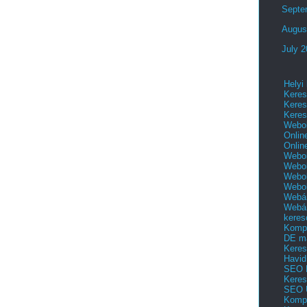
Septe
Augus
July 
Helyi
Keres
Keres
Keres
Webol
Onlin
Onlin
Webol
Webol
Webol
Webo
Webár
Webár
keres
Kompl
DE m
Keres
Havid
SEO 
Keres
SEO 
Kompl