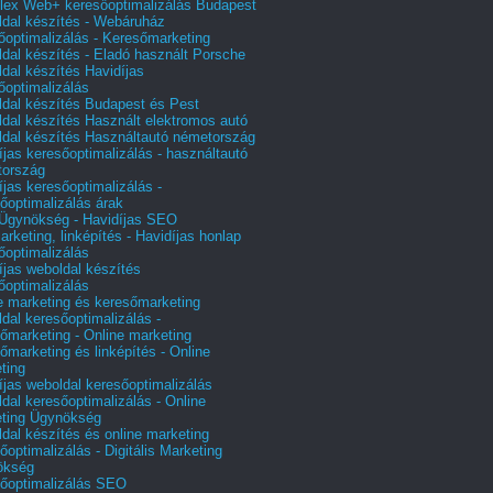
ex Web+ keresőoptimalizálás Budapest
dal készítés - Webáruház
őoptimalizálás - Keresőmarketing
dal készítés - Eladó használt Porsche
dal készítés Havidíjas
őoptimalizálás
dal készítés Budapest és Pest
dal készítés Használt elektromos autó
dal készítés Használtautó németország
íjas keresőoptimalizálás - használtautó
tország
íjas keresőoptimalizálás -
őoptimalizálás árak
gynökség - Havidíjas SEO
arketing, linképítés - Havidíjas honlap
őoptimalizálás
íjas weboldal készítés
őoptimalizálás
e marketing és keresőmarketing
dal keresőoptimalizálás -
őmarketing - Online marketing
őmarketing és linképítés - Online
ting
íjas weboldal keresőoptimalizálás
dal keresőoptimalizálás - Online
ting Ügynökség
dal készítés és online marketing
őoptimalizálás - Digitális Marketing
ökség
őoptimalizálás SEO