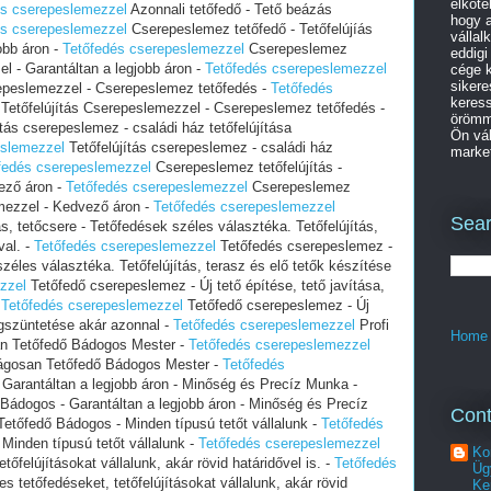
elköte
és cserepeslemezzel
Azonnali tetőfedő - Tető beázás
hogy a
és cserepeslemezzel
Cserepeslemez tetőfedő - Tetőfelújíás
vállal
obb áron -
Tetőfedés cserepeslemezzel
Cserepeslemez
eddigi
el - Garantáltan a legjobb áron -
Tetőfedés cserepeslemezzel
cége k
sikere
repeslemezzel - Cserepeslemez tetőfedés -
Tetőfedés
keres
 Tetőfelújítás Cserepeslemezzel - Cserepeslemez tetőfedés -
örömme
tás cserepeslemez - családi ház tetőfelújítása
Ön vál
eslemezzel
Tetőfelújítás cserepeslemez - családi ház
market
fedés cserepeslemezzel
Cserepeslemez tetőfelújítás -
ező áron -
Tetőfedés cserepeslemezzel
Cserepeslemez
lemezzel - Kedvező áron -
Tetőfedés cserepeslemezzel
Sear
s, tetőcsere - Tetőfedések széles választéka. Tetőfelújítás,
val. -
Tetőfedés cserepeslemezzel
Tetőfedés cserepeslemez -
széles választéka. Tetőfelújítás, terasz és elő tetők készítése
zzel
Tetőfedő cserepeslemez - Új tető építése, tető javítása,
-
Tetőfedés cserepeslemezzel
Tetőfedő cserepeslemez - Új
egszüntetése akár azonnal -
Tetőfedés cserepeslemezzel
Profi
Home
n Tetőfedő Bádogos Mester -
Tetőfedés cserepeslemezzel
ágosan Tetőfedő Bádogos Mester -
Tetőfedés
Garantáltan a legjobb áron - Minőség és Precíz Munka -
Bádogos - Garantáltan a legjobb áron - Minőség és Precíz
Cont
etőfedő Bádogos - Minden típusú tetőt vállalunk -
Tetőfedés
Minden típusú tetőt vállalunk -
Tetőfedés cserepeslemezzel
Ko
őfelújításokat vállalunk, akár rövid határidővel is. -
Tetőfedés
Üg
tetőfedéseket, tetőfelújításokat vállalunk, akár rövid
Ke