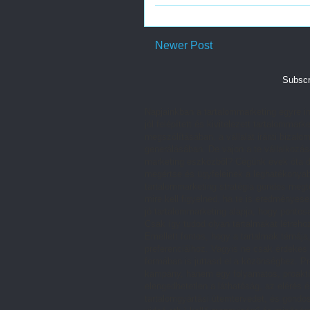
Newer Post
Subscr
Napjainkban a tartalommarketing egyre in
jól felépített és kivitelezett tartalomm
megszólításában, a vállalat iránti bizalom
generálásában. De vajon a te vállalkozás
marketing eszközből? Cégünk évek óta do
megértse és ügyfeleinek a leghatékonyabb
tartalommarketing stratégia gondos megt
mire kell figyelned, ha te is eredményes
jó tartalommarketing alapja, hogy pontos
Csak így tudod olyan tartalmakat létreh
Emellett fontos, hogy a tartalmak témája
preferenciáihoz. Vagyis ne csak érdekes
formában is juttasd el a közönséghez. P
kampány, hanem egy folyamatos, proaktí
elengedhetetlen a láthatóság, az elérés 
tartalomgyártási ütemtervedet, és gondos