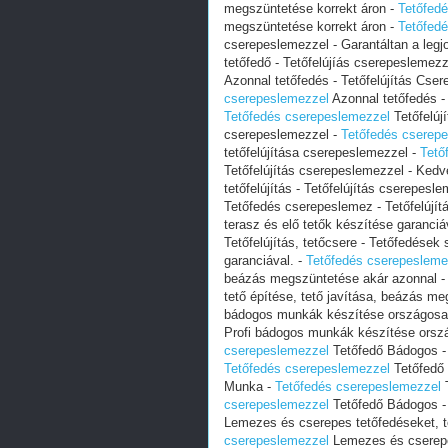
megszüntetése korrekt áron -
Tetőfed
megszüntetése korrekt áron -
Tetőfed
cserepeslemezzel - Garantáltan a legj
tetőfedő - Tetőfelújíás cserepeslemezz
Azonnal tetőfedés - Tetőfelújítás Cse
cserepeslemezzel
Azonnal tetőfedés -
Tetőfedés cserepeslemezzel
Tetőfelújí
cserepeslemezzel -
Tetőfedés cserep
tetőfelújítása cserepeslemezzel -
Tető
Tetőfelújítás cserepeslemezzel - Kedv
tetőfelújítás - Tetőfelújítás cserepes
Tetőfedés cserepeslemez - Tetőfelújítá
terasz és elő tetők készítése garanciá
Tetőfelújítás, tetőcsere - Tetőfedések 
garanciával. -
Tetőfedés cserepesleme
beázás megszüntetése akár azonnal 
tető építése, tető javítása, beázás m
bádogos munkák készítése országosa
Profi bádogos munkák készítése orsz
cserepeslemezzel
Tetőfedő Bádogos - 
Tetőfedés cserepeslemezzel
Tetőfedő 
Munka -
Tetőfedés cserepeslemezzel
T
cserepeslemezzel
Tetőfedő Bádogos - 
Lemezes és cserepes tetőfedéseket, tet
cserepeslemezzel
Lemezes és cserepes 