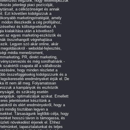
etelemzést végzünk, hogy feltérképezzük
alkozás jelenlegi piaci pozícióját,
ytársait, a célközönséget és annak
it. Ezt követően kidolgozzuk a
ékonyabb marketingstratégiát, amely
 módon illeszkedik a cég profiljához,
űzéseihez és költségvetéséhez. A
gia kialakítása után a következő
ben az egyes marketing-eszközök és
rnák összehangolt végrehajtása
ezik. Legyen szó akár online, akár
e megoldásokról - weboldal-fejlesztés,
ségi média menedzsment,
ommarketing, PR, direkt marketing,
zvényszervezés és még sorolhatnánk -
 szakértői csapata áll a vállalkozás
kezésére, hogy minden részletet a
róbb összefüggésekig kidolgozzunk és a
 legsikeresebb eredményeket érjük el. De
ka itt nem áll meg. Folyamatosan
orozzuk a kampányok és eszközök
onyságát, és szükség esetén
angoljuk, optimalizáljuk azokat. Emellett
eres jelentéseket készítünk a
atokról és elért eredményekről, hogy a
ó mindig tisztában legyen a
ésekkel. Társaságunk legfőbb célja, hogy
reinket hosszú távon is támogassa, és
 üzleti növekedést érjenek el. Ehhez
telmünket, tapasztalatunkat és teljes