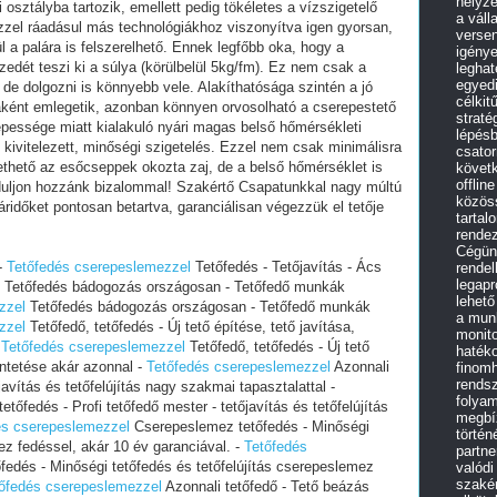
helyz
osztályba tartozik, emellett pedig tökéletes a vízszigetelő
a váll
zel ráadásul más technológiákhoz viszonyítva igen gyorsan,
versen
l a palára is felszerelhető. Ennek legfőbb oka, hogy a
igénye
dét teszi ki a súlya (körülbelül 5kg/fm). Ez nem csak a
leghat
egyedi
 de dolgozni is könnyebb vele. Alakíthatósága szintén a jó
célkit
aként emlegetik, azonban könnyen orvosolható a cserepestető
straté
épessége miatt kialakuló nyári magas belső hőmérsékleti
lépés
ivitelezett, minőségi szigetelés. Ezzel nem csak minimálisra
csato
thető az esőcseppek okozta zaj, de a belső hőmérséklet is
követk
offlin
orduljon hozzánk bizalommal! Szakértő Csapatunkkal nagy múltú
közös
áridőket pontosan betartva, garanciálisan végezzük el tetője
tartal
rende
Cégünk
-
Tetőfedés cserepeslemezzel
Tetőfedés - Tetőjavítás - Ács
rendel
legap
Tetőfedés bádogozás országosan - Tetőfedő munkák
lehető
zzel
Tetőfedés bádogozás országosan - Tetőfedő munkák
a mun
zzel
Tetőfedő, tetőfedés - Új tető építése, tető javítása,
monit
-
Tetőfedés cserepeslemezzel
Tetőfedő, tetőfedés - Új tető
haték
ntetése akár azonnal -
Tetőfedés cserepeslemezzel
Azonnali
finomh
rendsz
javítás és tetőfelújítás nagy szakmai tapasztalattal -
folyam
etőfedés - Profi tetőfedő mester - tetőjavítás és tetőfelújítás
megbíz
és cserepeslemezzel
Cserepeslemez tetőfedés - Minőségi
történ
ez fedéssel, akár 10 év garanciával. -
Tetőfedés
partne
edés - Minőségi tetőfedés és tetőfelújítás cserepeslemez
valódi
szakér
őfedés cserepeslemezzel
Azonnali tetőfedő - Tető beázás