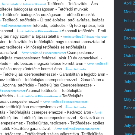
April 
-
Tetőfedés - Tetőjavítás - Ács
Ármin tetőfedő Pilisszentkereszt
tőfedés bádogozás országosan - Tetőfedő munkák
March
Tetőfedés bádogozás országosan - Tetőfedő munkák
t
Tetőfedő, tetőfedés - Új tető építése, tető javítása, beázás
Febru
t
Tetőfedő, tetőfedés - Új tető építése, tető
őfedő Pilisszentkereszt
Janua
azonnal -
Azonnali tetőfedés - Profi
Ármin tetőfedő Pilisszentkereszt
lújítás nagy szakmai tapasztalattal -
Ármin tetőfedő Pilisszentkereszt
Decem
ter - tetőjavítás és tetőfelújítás nagy szakmai tapasztalattal -
Novem
z tetőfedés - Minőségi tetőfedés és tetőfelújítás
ranciával. -
Cserepeslemez
Ármin tetőfedő Pilisszentkereszt
Octob
felújítás cserepeslemez fedéssel, akár 10 év garanciával. -
őfedő - Tető beázás megszüntetése korrekt áron -
Ármin tetőfedő
Septe
 beázás megszüntetése korrekt áron -
Ármin tetőfedő
Augus
 Tetőfelújíás cserepeslemezzel - Garantáltan a legjobb áron -
z tetőfedő - Tetőfelújíás cserepeslemezzel - Garantáltan a
July 
Azonnal tetőfedés - Tetőfelújítás Cserepeslemezzel -
zt
Azonnal tetőfedés - Tetőfelújítás
June 
ő Pilisszentkereszt
tőfedés -
Tetőfelújítás
Ármin tetőfedő Pilisszentkereszt
May 2
ítása cserepeslemezzel -
Ármin tetőfedő Pilisszentkereszt
ház tetőfelújítása cserepeslemezzel -
Ármin tetőfedő
Febru
tás - Tetőfelújítás cserepeslemezzel - Kedvező áron -
Ármin
Janua
őfelújítás - Tetőfelújítás cserepeslemezzel - Kedvező áron -
erepeslemez - Tetőfelújítás, tetőcsere - Tetőfedések széles
July 
ő tetők készítése garanciával. -
Ármin tetőfedő Pilisszentkereszt
s, tetőcsere - Tetőfedések széles választéka. Tetőfelújítás,
June 