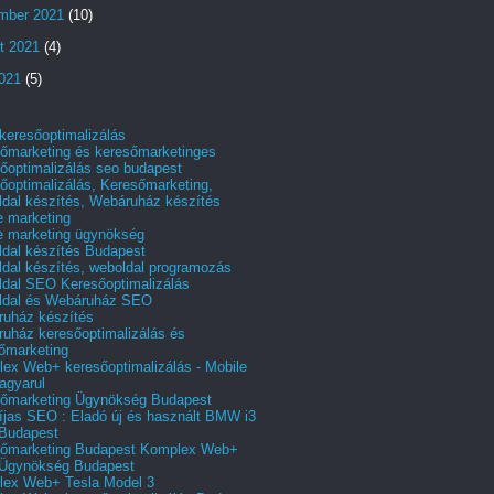
mber 2021
(10)
t 2021
(4)
2021
(5)
 keresőoptimalizálás
őmarketing és keresőmarketinges
őoptimalizálás seo budapest
őoptimalizálás, Keresőmarketing,
dal készítés, Webáruház készítés
e marketing
e marketing ügynökség
dal készítés Budapest
dal készítés, weboldal programozás
dal SEO Keresőoptimalizálás
ldal és Webáruház SEO
uház készítés
uház keresőoptimalizálás és
őmarketing
ex Web+ keresőoptimalizálás - Mobile
agyarul
őmarketing Ügynökség Budapest
íjas SEO : Eladó új és használt BMW i3
Budapest
őmarketing Budapest Komplex Web+
Ügynökség Budapest
ex Web+ Tesla Model 3