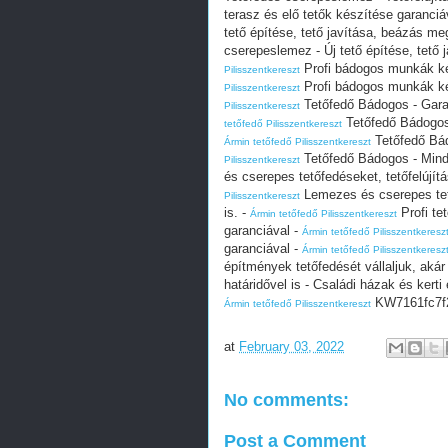
terasz és elő tetők készítése garanciá
tető építése, tető javítása, beázás m
cserepeslemez - Új tető építése, tető
Profi bádogos munkák ké
Pilisszentkereszt
Profi bádogos munkák ké
Pilisszentkereszt
Tetőfedő Bádogos - Garan
Pilisszentkereszt
Tetőfedő Bádogos 
tetőfedő Pilisszentkereszt
Tetőfedő Bád
Ármin tetőfedő Pilisszentkereszt
Tetőfedő Bádogos - Minde
Pilisszentkereszt
és cserepes tetőfedéseket, tetőfelújítá
Lemezes és cserepes tetőf
Pilisszentkereszt
is. -
Profi te
Ármin tetőfedő Pilisszentkereszt
garanciával -
Ármin tetőfedő Pilisszentkeresz
garanciával -
Ármin tetőfedő Pilisszentkeresz
építmények tetőfedését vállaljuk, akár 
határidővel is - Családi házak és kerti 
KW7161fc7f
Ármin tetőfedő Pilisszentkereszt
at
February 03, 2022
No comments:
Post a Comment