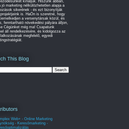
leződésünket kínáljuk. Hiszünk abban,
 jó marketing nélkülözhetetlen alapja a
kozások sikerének - és ezt bizonyítják
 projektjeink is. HaÖn is szeretné, hogy
iemelkedjen a versenytársak közül, és
s, fenntartható növekedési pályára álljon,
se Cégünket még ma! Csapatunk
l áll rendelkezésére, és kidolgozza az
lalkozásának megfelelő, egyedi
ingstratégiát.
ch This Blog
ributors
mplex Web+ - Online Marketing
ynökség - Keresőmarketing -
resőoptimalizálás