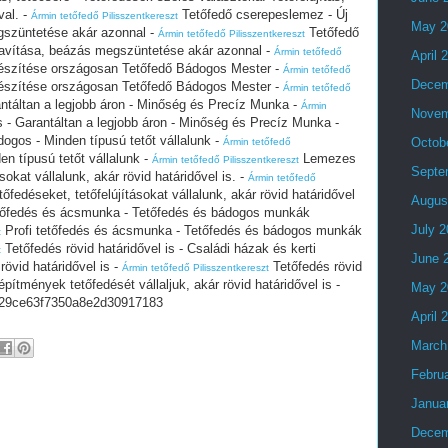
val. -
Tetőfedő cserepeslemez - Új
Ármin tetőfedő Pilisszentkereszt
May 2
egszüntetése akár azonnal -
Tetőfedő
Ármin tetőfedő Pilisszentkereszt
 javítása, beázás megszüntetése akár azonnal -
Ármin tetőfedő
April 
szítése országosan Tetőfedő Bádogos Mester -
Ármin tetőfedő
Decem
szítése országosan Tetőfedő Bádogos Mester -
Ármin tetőfedő
táltan a legjobb áron - Minőség és Precíz Munka -
Ármin
Novem
- Garantáltan a legjobb áron - Minőség és Precíz Munka -
ogos - Minden típusú tetőt vállalunk -
Octob
Ármin tetőfedő
n típusú tetőt vállalunk -
Lemezes
Ármin tetőfedő Pilisszentkereszt
Septe
sokat vállalunk, akár rövid határidővel is. -
Ármin tetőfedő
edéseket, tetőfelújításokat vállalunk, akár rövid határidővel
Augus
tőfedés és ácsmunka - Tetőfedés és bádogos munkák
July 
Profi tetőfedés és ácsmunka - Tetőfedés és bádogos munkák
t
Tetőfedés rövid határidővel is - Családi házak és kerti
t
June 
rövid határidővel is -
Tetőfedés rövid
Ármin tetőfedő Pilisszentkereszt
építmények tetőfedését vállaljuk, akár rövid határidővel is -
May 2
29ce63f7350a8e2d30917183
April 
March
Febru
Janua
Decem