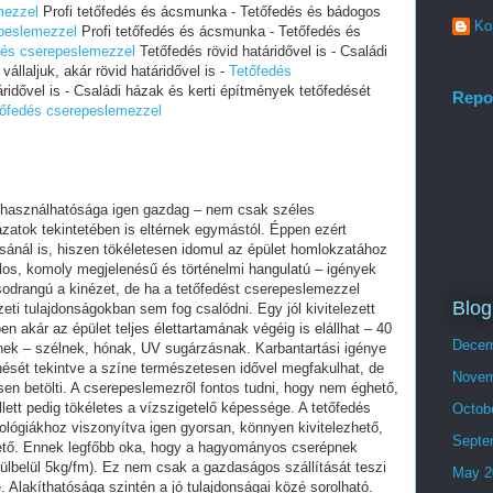
mezzel
Profi tetőfedés és ácsmunka - Tetőfedés és bádogos
Ko
peslemezzel
Profi tetőfedés és ácsmunka - Tetőfedés és
dés cserepeslemezzel
Tetőfedés rövid határidővel is - Családi
állaljuk, akár rövid határidővel is -
Tetőfedés
ridővel is - Családi házak és kerti építmények tetőfedését
Repo
tőfedés cserepeslemezzel
felhasználhatósága igen gazdag – nem csak széles
ázatok tekintetében is eltérnek egymástól. Éppen ezért
sánál is, hiszen tökéletesen idomul az épület homlokzatához
los, komoly megjelenésű és történelmi hangulatú – igények
sodrangú a kinézet, de ha a tetőfedést cserepeslemezzel
Blog
eti tulajdonságokban sem fog csalódni. Egy jól kivitelezett
n akár az épület teljes élettartamának végéig is elállhat – 40
Decem
őinek – szélnek, hónak, UV sugárzásnak. Karbantartási igénye
enését tekintve a színe természetesen idővel megfakulhat, de
Novem
sen betölti. A cserepeslemezről fontos tudni, hogy nem éghető,
lett pedig tökéletes a vízszigetelő képessége. A tetőfedés
Octob
lógiákhoz viszonyítva igen gyorsan, könnyen kivitelezhető,
Septe
lhető. Ennek legfőbb oka, hogy a hagyományos cserépnek
rülbelül 5kg/fm). Ez nem csak a gazdaságos szállítását teszi
May 2
. Alakíthatósága szintén a jó tulajdonságai közé sorolható.