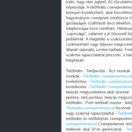
tudni, hogy nem éghető, A1 tűzvédelmi 
képessége. A tetőfedés cserepeslemez
könnyen kivitelezhető, akár közvetlenü
hagyományos cserépnek mindössze tize
gazdaságos szállítását teszi lehetővé,
tulajdonságai közé sorolható. Hátrány
„zajossága", valamint a jó hővezető k
problémák. A megoldás a szakszerűen k
csökkenthető vagy teljesen megszünte
állandó optimális szinten tartható. F
szakmai tapasztalattal precízen, a hat
felújítását!
Tetőfedés - Tetőjavítás - Ács munkák 
munkák -
Tetőfedés cserepeslemezzel
kivitelezése -
Tetőfedés cserepesleme
kivitelezése -
Tetőfedés cserepesleme
beázás megszüntetése akár azonnal 
építése, tető javítása, beázás megszü
tetőfedés - Profi tetőfedő mester - tető
Tetőfedés cserepeslemezzel
Azonnali t
nagy szakmai tapasztalattal -
Tetőfed
tetőfedés és tetőfelújítás cserepeslem
cserepeslemezzel
Cserepeslemez tetőf
fedéssel, akár 10 év garanciával. -
Tet