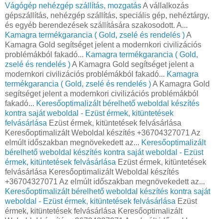
Vágógép nehézgép szállítás, mozgatás
A vállalkozás
gépszállítás, nehézgép szállítás, speciális gép, nehéztárgy,
és egyéb berendezések szállítására szakosodott. A...
Kamagra termékgarancia ( Gold, zselé és rendelés )
A
Kamagra Gold segítséget jelent a modernkori civilizációs
problémákból fakadó...
Kamagra termékgarancia ( Gold,
zselé és rendelés )
A Kamagra Gold segítséget jelent a
modernkori civilizációs problémákból fakadó...
Kamagra
termékgarancia ( Gold, zselé és rendelés )
A Kamagra Gold
segítséget jelent a modernkori civilizációs problémákból
fakadó...
Keresőoptimalizált bérelhető weboldal készítés
kontra saját weboldal - Ezüst érmek, kitüntetések
felvásárlása
Ezüst érmek, kitüntetések felvásárlása
Keresőoptimalizált Weboldal készítés +36704327071 Az
elmúlt időszakban megnövekedett az...
Keresőoptimalizált
bérelhető weboldal készítés kontra saját weboldal - Ezüst
érmek, kitüntetések felvásárlása
Ezüst érmek, kitüntetések
felvásárlása Keresőoptimalizált Weboldal készítés
+36704327071 Az elmúlt időszakban megnövekedett az...
Keresőoptimalizált bérelhető weboldal készítés kontra saját
weboldal - Ezüst érmek, kitüntetések felvásárlása
Ezüst
érmek, kitüntetések felvásárlása Keresőoptimalizált