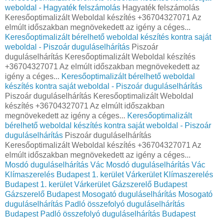
weboldal - Hagyaték felszámolás
Hagyaték felszámolás
Keresőoptimalizált Weboldal készítés +36704327071 Az
elmúlt időszakban megnövekedett az igény a céges...
Keresőoptimalizált bérelhető weboldal készítés kontra saját
weboldal - Piszoár duguláselhárítás
Piszoár
duguláselhárítás Keresőoptimalizált Weboldal készítés
+36704327071 Az elmúlt időszakban megnövekedett az
igény a céges...
Keresőoptimalizált bérelhető weboldal
készítés kontra saját weboldal - Piszoár duguláselhárítás
Piszoár duguláselhárítás Keresőoptimalizált Weboldal
készítés +36704327071 Az elmúlt időszakban
megnövekedett az igény a céges...
Keresőoptimalizált
bérelhető weboldal készítés kontra saját weboldal - Piszoár
duguláselhárítás
Piszoár duguláselhárítás
Keresőoptimalizált Weboldal készítés +36704327071 Az
elmúlt időszakban megnövekedett az igény a céges...
Mosdó duguláselhárítás Vác
Mosdó duguláselhárítás Vác
Klímaszerelés Budapest 1. kerület Várkerület
Klímaszerelés
Budapest 1. kerület Várkerület
Gázszerelő Budapest
Gázszerelő Budapest
Mosogató duguláselhárítás
Mosogató
duguláselhárítás
Padló összefolyó duguláselhárítás
Budapest
Padló összefolyó duguláselhárítás Budapest