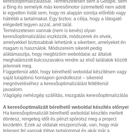
keresőoptimalizálással. Természetesen sem a Google, sem
a Bing és semelyik más keresőmotor üzemeltető nem adott
ki egyetlen listát sem, hogy mi alapján sorolja előrébb vagy
hátrébb a tartalmakat. Egy biztos: a célja, hogy a látogató
elégedett legyen azzal, amit talál.
Természetesen vannak (nem is kevés) olyan
keresőoptimalizálási eszközök, módszerek és elvek,
amelyekkel biztosabbak lehetünk a sikerben, amelyeket én
magam is használok. Módszereim sikerét pedig
alátámasztja, hogy megbízóim weboldalai az általuk
meghatározott kulcsszavakra rendre az első találatok között
jelennek meg.
Függetlenül attól, hogy bérelhető weboldal készítésen vagy
saját tulajdonú honlapon gondolkozol – sikereid
megnöveléséhez a keresőoptimalizálást feltétlenül
javaslom.
Vágógép nehézgép szállítás, mozgatás keresőoptimalizálás
A keresőoptimalizált bérelhető weboldal készítés előnyei
Ha keresőoptimalizált bérelhető weboldal készítés mellett
döntesz, rengeteg időt és pénzt spórolsz meg a project
kezdetén. Ezek az oldalak reszponzívak, van, hogy már
teljesen fel vannak töltve tartalommal és akár már a