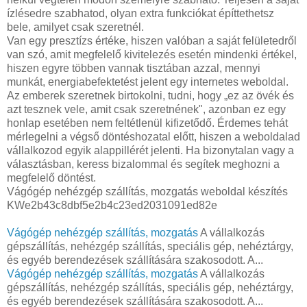
ízlésedre szabhatod, olyan extra funkciókat építtethetsz
bele, amilyet csak szeretnél.
Van egy presztízs értéke, hiszen valóban a saját felületedről
van szó, amit megfelelő kivitelezés esetén mindenki értékel,
hiszen egyre többen vannak tisztában azzal, mennyi
munkát, energiabefektetést jelent egy internetes weboldal.
Az emberek szeretnek birtokolni, tudni, hogy „ez az övék és
azt tesznek vele, amit csak szeretnének", azonban ez egy
honlap esetében nem feltétlenül kifizetődő. Érdemes tehát
mérlegelni a végső döntéshozatal előtt, hiszen a weboldalad
vállalkozod egyik alappillérét jelenti. Ha bizonytalan vagy a
választásban, keress bizalommal és segítek meghozni a
megfelelő döntést.
Vágógép nehézgép szállítás, mozgatás weboldal készítés
KWe2b43c8dbf5e2b4c23ed2031091ed82e
Vágógép nehézgép szállítás, mozgatás
A vállalkozás
gépszállítás, nehézgép szállítás, speciális gép, nehéztárgy,
és egyéb berendezések szállítására szakosodott. A...
Vágógép nehézgép szállítás, mozgatás
A vállalkozás
gépszállítás, nehézgép szállítás, speciális gép, nehéztárgy,
és egyéb berendezések szállítására szakosodott. A...