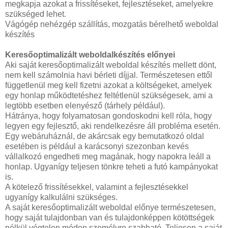
megkapja azokat a frissítéseket, fejlesztéseket, amelyekre
szükséged lehet.
Vágógép nehézgép szállítás, mozgatás bérelhető weboldal
készítés
Keresőoptimalizált weboldalkészítés előnyei
Aki saját keresőoptimalizált weboldal készítés mellett dönt,
nem kell számolnia havi bérleti díjjal. Természetesen ettől
függetlenül meg kell fizetni azokat a költségeket, amelyek
egy honlap működtetéshez feltétlenül szükségesek, ami a
legtöbb esetben elenyésző (tárhely például).
Hátránya, hogy folyamatosan gondoskodni kell róla, hogy
legyen egy fejlesztő, aki rendelkezésre áll probléma esetén.
Egy webáruháznál, de akárcsak egy bemutatkozó oldal
esetében is például a karácsonyi szezonban kevés
vállalkozó engedheti meg magának, hogy napokra leáll a
honlap. Ugyanígy teljesen tönkre teheti a futó kampányokat
is.
A kötelező frissítésekkel, valamint a fejlesztésekkel
ugyanígy kalkulálni szükséges.
A saját keresőoptimalizált weboldal előnye természetesen,
hogy saját tulajdonban van és tulajdonképpen kötöttségek
nélkül végtelen módon személyre szabható. Teljesen a saját