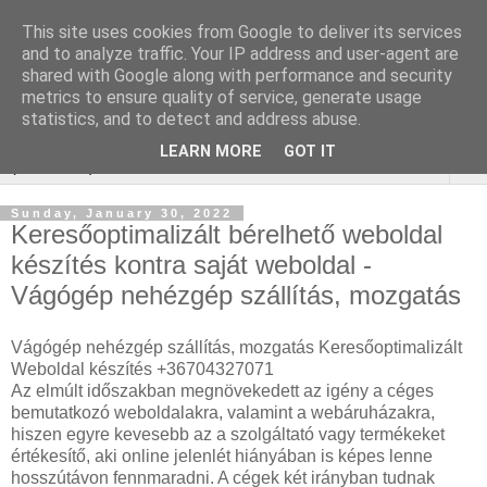
This site uses cookies from Google to deliver its services
WordPress SEO
and to analyze traffic. Your IP address and user-agent are
shared with Google along with performance and security
ügynökség
metrics to ensure quality of service, generate usage
statistics, and to detect and address abuse.
LEARN MORE
GOT IT
▼
Sunday, January 30, 2022
Keresőoptimalizált bérelhető weboldal
készítés kontra saját weboldal -
Vágógép nehézgép szállítás, mozgatás
Vágógép nehézgép szállítás, mozgatás Keresőoptimalizált
Weboldal készítés +36704327071
Az elmúlt időszakban megnövekedett az igény a céges
bemutatkozó weboldalakra, valamint a webáruházakra,
hiszen egyre kevesebb az a szolgáltató vagy termékeket
értékesítő, aki online jelenlét hiányában is képes lenne
hosszútávon fennmaradni. A cégek két irányban tudnak