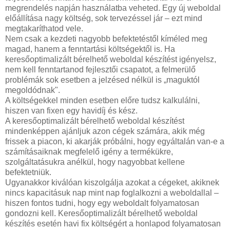
megrendelés napján használatba veheted. Egy új weboldal
előállítása nagy költség, sok tervezéssel jár – ezt mind
megtakaríthatod vele.
Nem csak a kezdeti nagyobb befektetéstől kíméled meg
magad, hanem a fenntartási költségektől is. Ha
keresőoptimalizált bérelhető weboldal készítést igényelsz,
nem kell fenntartanod fejlesztői csapatot, a felmerülő
problémák sok esetben a jelzésed nélkül is „maguktól
megoldódnak".
A költségekkel minden esetben előre tudsz kalkulálni,
hiszen van fixen egy havidíj és kész.
A keresőoptimalizált bérelhető weboldal készítést
mindenképpen ajánljuk azon cégek számára, akik még
frissek a piacon, ki akarják próbálni, hogy egyáltalán van-e a
számításaiknak megfelelő igény a termékükre,
szolgáltatásukra anélkül, hogy nagyobbat kellene
befektetniük.
Ugyanakkor kiválóan kiszolgálja azokat a cégeket, akiknek
nincs kapacitásuk nap mint nap foglalkozni a weboldallal –
hiszen fontos tudni, hogy egy weboldalt folyamatosan
gondozni kell. Keresőoptimalizált bérelhető weboldal
készítés esetén havi fix költségért a honlapod folyamatosan