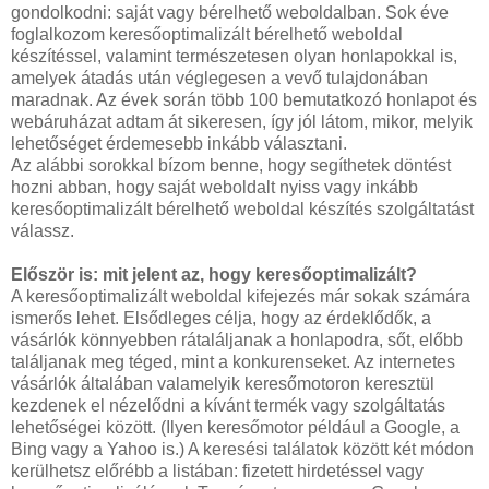
gondolkodni: saját vagy bérelhető weboldalban. Sok éve
foglalkozom keresőoptimalizált bérelhető weboldal
készítéssel, valamint természetesen olyan honlapokkal is,
amelyek átadás után véglegesen a vevő tulajdonában
maradnak. Az évek során több 100 bemutatkozó honlapot és
webáruházat adtam át sikeresen, így jól látom, mikor, melyik
lehetőséget érdemesebb inkább választani.
Az alábbi sorokkal bízom benne, hogy segíthetek döntést
hozni abban, hogy saját weboldalt nyiss vagy inkább
keresőoptimalizált bérelhető weboldal készítés szolgáltatást
válassz.
Először is: mit jelent az, hogy keresőoptimalizált?
A keresőoptimalizált weboldal kifejezés már sokak számára
ismerős lehet. Elsődleges célja, hogy az érdeklődők, a
vásárlók könnyebben rátaláljanak a honlapodra, sőt, előbb
találjanak meg téged, mint a konkurenseket. Az internetes
vásárlók általában valamelyik keresőmotoron keresztül
kezdenek el nézelődni a kívánt termék vagy szolgáltatás
lehetőségei között. (Ilyen keresőmotor például a Google, a
Bing vagy a Yahoo is.) A keresési találatok között két módon
kerülhetsz előrébb a listában: fizetett hirdetéssel vagy