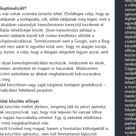
helyz
a váll
sőoptimalizált?
versen
és már sokak számára ismerős lehet. Elsődleges célja, hogy az
igénye
leghat
láljanak a honlapodra, sőt, előbb találjanak meg téged, mint a
egyedi
 általában valamelyik keresőmotoron keresztül kezdenek el
célkit
tatás lehetőségei között. (Ilyen keresőmotor például a
straté
esési találatok között két módon kerülhetsz előrébb a
lépés
eresőoptimalizálással. Természetesen sem a Google, sem a Bing
csato
követk
ő nem adott ki egyetlen listát sem, hogy mi alapján sorolja
offlin
y biztos: a célja, hogy a látogató elégedett legyen azzal, amit
közös
tartal
olyan keresőoptimalizálási eszközök, módszerek és elvek,
rende
ikerben, amelyeket én magam is használok. Módszereim
Cégünk
rendel
ízóim weboldalai az általuk meghatározott kulcsszavakra
legap
ek meg.
lehető
ldal készítésen vagy saját tulajdonú honlapon gondolkozol –
a mun
alizálást feltétlenül javaslom.
monit
haték
finomh
ldal készítés előnyei
rendsz
al készítés mellett döntesz, rengeteg időt és pénzt spórolsz
folyam
ak reszponzívak, van, hogy már teljesen fel vannak töltve
megbíz
 napján használatba veheted. Egy új weboldal előállítása
történ
t mind megtakaríthatod vele.
partne
valódi
stől kíméled meg magad, hanem a fenntartási költségektől is.
szakér
al készítést igényelsz, nem kell fenntartanod fejlesztői