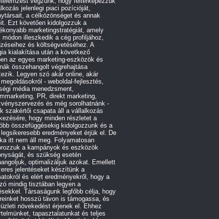
etelemzést végzünk, hogy feltérképezzük
alkozás jelenlegi piaci pozícióját,
ytársait, a célközönséget és annak
it. Ezt követően kidolgozzuk a
ékonyabb marketingstratégiát, amely
 módon illeszkedik a cég profiljához,
űzéseihez és költségvetéséhez. A
gia kialakítása után a következő
ben az egyes marketing-eszközök és
rnák összehangolt végrehajtása
ezik. Legyen szó akár online, akár
e megoldásokról - weboldal-fejlesztés,
ségi média menedzsment,
ommarketing, PR, direkt marketing,
zvényszervezés és még sorolhatnánk -
 szakértői csapata áll a vállalkozás
kezésére, hogy minden részletet a
róbb összefüggésekig kidolgozzunk és a
 legsikeresebb eredményeket érjük el. De
ka itt nem áll meg. Folyamatosan
orozzuk a kampányok és eszközök
onyságát, és szükség esetén
angoljuk, optimalizáljuk azokat. Emellett
eres jelentéseket készítünk a
atokról és elért eredményekről, hogy a
ó mindig tisztában legyen a
ésekkel. Társaságunk legfőbb célja, hogy
reinket hosszú távon is támogassa, és
 üzleti növekedést érjenek el. Ehhez
telmünket, tapasztalatunkat és teljes