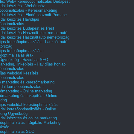
ex Web+ keresőoptimalizálás Budapest
dal készítés - Webáruház
őoptimalizálás - Keresőmarketing
dal készítés - Eladó használt Porsche
dal készítés Havidíjas
őoptimalizálás
dal készítés Budapest és Pest
dal készítés Használt elektromos autó
dal készítés Használtautó németország
íjas keresőoptimalizálás - használtautó
tország
íjas keresőoptimalizálás -
őoptimalizálás árak
gynökség - Havidíjas SEO
arketing, linképítés - Havidíjas honlap
őoptimalizálás
íjas weboldal készítés
őoptimalizálás
e marketing és keresőmarketing
dal keresőoptimalizálás -
őmarketing - Online marketing
őmarketing és linképítés - Online
ting
íjas weboldal keresőoptimalizálás
dal keresőoptimalizálás - Online
ting Ügynökség
dal készítés és online marketing
őoptimalizálás - Digitális Marketing
ökség
őoptimalizálás SEO