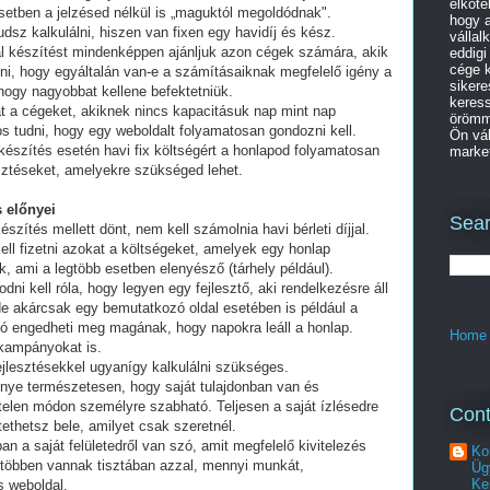
elköte
setben a jelzésed nélkül is „maguktól megoldódnak".
hogy a
dsz kalkulálni, hiszen van fixen egy havidíj és kész.
vállal
al készítést mindenképpen ajánljuk azon cégek számára, akik
eddigi
cége k
lni, hogy egyáltalán van-e a számításaiknak megfelelő igény a
sikere
 hogy nagyobbat kellene befektetniük.
keres
t a cégeket, akiknek nincs kapacitásuk nap mint nap
örömme
tos tudni, hogy egy weboldalt folyamatosan gondozni kell.
Ön vál
készítés esetén havi fix költségért a honlapod folyamatosan
market
esztéseket, amelyekre szükséged lehet.
 előnyei
Sear
észítés mellett dönt, nem kell számolnia havi bérleti díjjal.
ell fizetni azokat a költségeket, amelyek egy honlap
, ami a legtöbb esetben elenyésző (tárhely például).
i kell róla, hogy legyen egy fejlesztő, aki rendelkezésre áll
e akárcsak egy bemutatkozó oldal esetében is például a
ó engedheti meg magának, hogy napokra leáll a honlap.
Home
 kampányokat is.
fejlesztésekkel ugyanígy kalkulálni szükséges.
lőnye természetesen, hogy saját tulajdonban van és
telen módon személyre szabható. Teljesen a saját ízlésedre
Cont
tethetsz bele, amilyet csak szeretnél.
an a saját felületedről van szó, amit megfelelő kivitelezés
Ko
 többen vannak tisztában azzal, mennyi munkát,
Üg
Ke
s weboldal.