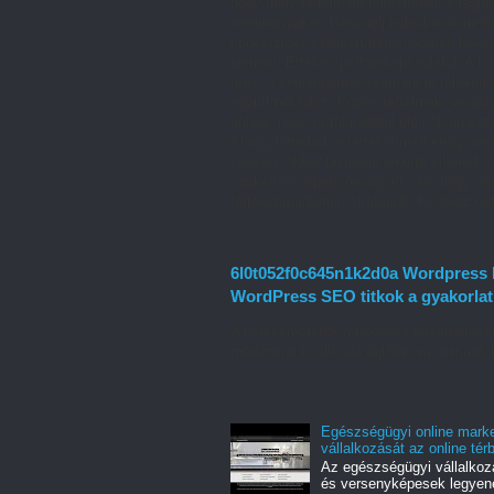
hogy mely tartalmaid teljesítenek a leg
eredményeket. Használj különböző mérősz
konverziók) a teljesítmény nyomon követ
elemeit. Értékes partnerkapcsolatok A t
más, a célcsoportod számára is releváns
együttműködsz. Közös tartalmak, vendég
ahhoz, hogy tartalmaiddal elérj olyan kö
Ahogy láthatod, a tartalommarketing nem
veszed, akkor biztosan sikerre viheted 
szakértő csapata mindig itt van, hogy s
tartalommarketing stratégiát. Kérdezz bá
6l0t052f0c645n1k2d0a Wordpress k
WordPress SEO titkok a gyakorla
A keresőmotorok működése folyamatosan 
módszerei is állandó fejlődésen mennek 
Egészségügyi online mark
vállalkozását az online tér
Az egészségügyi vállalkoz
és versenyképesek legyenek