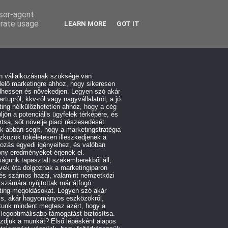
user-agent
erate usage
LEARN MORE
GOT IT
n vállalkozásnak szüksége van
elő marketingre ahhoz, hogy sikeresen
hessen és növekedjen. Legyen szó akár
artupról, kkv-ról vagy nagyvállalatról, a jó
ing nélkülözhetetlen ahhoz, hogy a cég
üljön a potenciális ügyfelek térképére, és
tsa, sőt növelje piaci részesedését.
 abban segít, hogy a marketingstratégia
zközök tökéletesen illeszkedjenek a
kozás egyedi igényeihez, és valóban
ny eredményeket érjenek el.
águnk tapasztalt szakemberekből áll,
vek óta dolgoznak a marketingiparon
 és számos hazai, valamint nemzetközi
 számára nyújtottak már átfogó
ting-megoldásokat. Legyen szó akár
lis, akár hagyományos eszközökről,
tunk mindent megtesz azért, hogy a
 legoptimálisabb támogatást biztosítsa.
zdjük a munkát? Első lépésként alapos