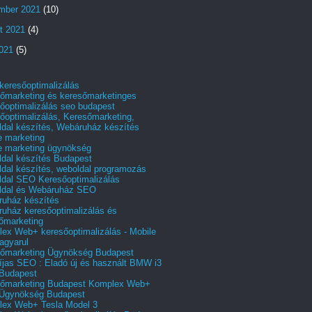
mber 2021
(10)
t 2021
(4)
2021
(5)
 keresőoptimalizálás
őmarketing és keresőmarketinges
őoptimalizálás seo budapest
őoptimalizálás, Keresőmarketing,
dal készítés, Webáruház készítés
e marketing
e marketing ügynökség
dal készítés Budapest
dal készítés, weboldal programozás
dal SEO Keresőoptimalizálás
ldal és Webáruház SEO
uház készítés
uház keresőoptimalizálás és
őmarketing
ex Web+ keresőoptimalizálás - Mobile
agyarul
őmarketing Ügynökség Budapest
íjas SEO : Eladó új és használt BMW i3
Budapest
őmarketing Budapest Komplex Web+
Ügynökség Budapest
ex Web+ Tesla Model 3