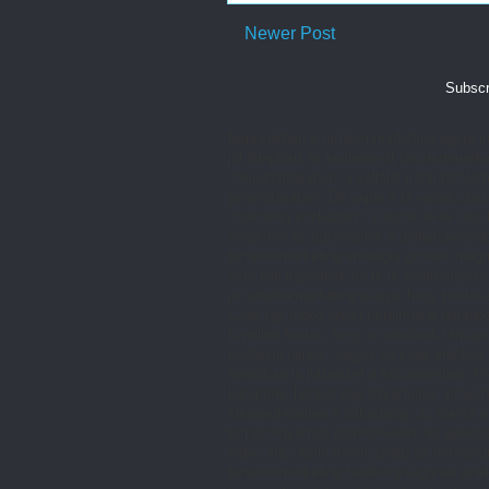
Newer Post
Subscr
Napjainkban a tartalommarketing egyre in
jól felépített és kivitelezett tartalomm
megszólításában, a vállalat iránti bizalom
generálásában. De vajon a te vállalkozás
marketing eszközből? Cégünk évek óta do
megértse és ügyfeleinek a leghatékonyabb
tartalommarketing stratégia gondos megt
mire kell figyelned, ha te is eredményes
jó tartalommarketing alapja, hogy pontos
Csak így tudod olyan tartalmakat létreh
Emellett fontos, hogy a tartalmak témája
preferenciáihoz. Vagyis ne csak érdekes
formában is juttasd el a közönséghez. P
kampány, hanem egy folyamatos, proaktí
elengedhetetlen a láthatóság, az elérés 
tartalomgyártási ütemtervedet, és gondos
videó stb.) kellő mennyiségű és minőség
tartalommarketing hatékonyságának érték