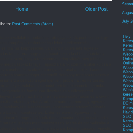
Septe
Home
Older Post
Augus
July 
ibe to:
Post Comments (Atom)
Helyi
kább a vállalatok marketingstratégiájának központi eleme. Egy
Keres
arketing kampány kulcsfontosságú lehet a célközönség
Keres
 és lojalitás kiépítésében, valamint a potenciális ügyfelek
Keres
od is képes arra, hogy a legtöbbet hozza ki ebből a hatékony
Webol
Onlin
lgozik azon, hogy a tartalommarketing világát még jobban
Onlin
 megoldásokat kínálja. Tapasztalataink szerint a siker kulcsa a
Webol
ervezésében és szakszerű megvalósításában rejlik. Lássuk,
Webol
ebb tartalommarketinget szeretnél! Hatékony tartalom-tervezés A
Webol
an ismerd a célközönséged igényeit, problémáit és kérdéseit.
Webo
Webár
ozni, amelyek valóban hozzáadott értéket jelentenek számukra.
Webár
, hangvétele és formátuma illeszkedjen a célcsoportod
keres
 legyen a tartalmad, hanem a megfelelő csatornákon és a kívánt
Kompl
roaktív tartalomgyártás A tartalommarketing nem egy egyszeri
DE m
v tevékenység. A rendszeres, konzisztens tartaloműködtetés
Keres
Havid
és a bizalom kiépítéséhez. Érdemes előre megtervezni a
SEO 
kodni arról, hogy a különböző csatornáidon (blog, social media,
Keres
ű tartalom jelenjen meg rendszeresen. Mérés és optimalizálás A
SEO 
elése és folyamatos optimalizálása is kulcsfontosságú. Figyeld,
Kompl