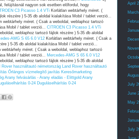
April 
l, felújításnál nagyon sok esetben előfordul, hogy
TROEN C3 Picasso 1.4 VTi
Korlátlan webtárhely méret. (
March
ok részére ) 5-35 db aloldal kialakítása Mobil / tablet verzió...
Febru
n webtárhely méret. ( Csak a weboldal, weblaphoz tartozó
ása Mobil / tablet verzió...
CITROEN C3 Picasso 1.4 VTi
Janua
boldal, weblaphoz tartozó fájlok részére ) 5-35 db aloldal
cedes-AMG S 65 6.0 V12
Korlátlan webtárhely méret. ( Csak a
Decem
re ) 5-35 db aloldal kialakítása Mobil / tablet verzió...
Novem
n webtárhely méret. ( Csak a weboldal, weblaphoz tartozó
ása Mobil / tablet verzió...
Mercedes-AMG S 65 6.0 V12
Octob
boldal, weblaphoz tartozó fájlok részére ) 5-35 db aloldal
 Rover használtautó németország
Land Rover használtautó
Septe
ítás
Őrlángos vízmelegítő javítás
Keresőmarketing
Augus
ég
Arany felvásárlás - Arany eladás - Elittgold
Arany
uguláselhárítás 0-24
Duguláselhárítás 0-24
July 
June 
May 2
Febru
Janua
July 
June 