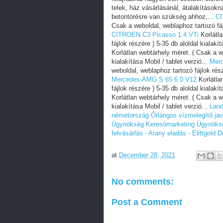
telek, ház vásárlásánál, átalakításokná
betontörésre van szükség ahhoz,...
CI
Csak a weboldal, weblaphoz tartozó fájl
CITROEN C3 Picasso 1.4 VTi
Korlátla
fájlok részére ) 5-35 db aloldal kialakít
Korlátlan webtárhely méret. ( Csak a we
kialakítása Mobil / tablet verzió...
Mer
weboldal, weblaphoz tartozó fájlok részé
Mercedes-AMG S 65 6.0 V12
Korlátla
fájlok részére ) 5-35 db aloldal kialakít
Korlátlan webtárhely méret. ( Csak a we
kialakítása Mobil / tablet verzió...
Land
németország
Őrlángos vízmelegítő jav
Ügynökség
Keresőmarketing Ügynöks
felvásárlás - Arany eladás - Elittgold
D
at
December 28, 2021
No comments:
Post a Comment