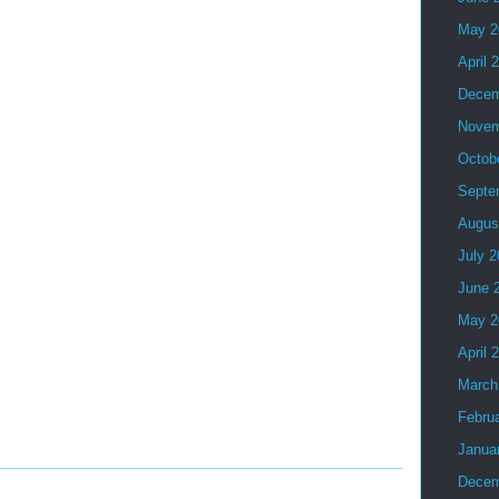
May 2
April 
Decem
Novem
Octob
Septe
Augus
July 
June 
May 2
April 
March
Febru
Janua
Decem