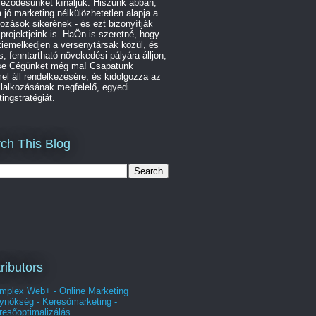
leződésünket kínáljuk. Hiszünk abban,
 jó marketing nélkülözhetetlen alapja a
kozások sikerének - és ezt bizonyítják
 projektjeink is. HaÖn is szeretné, hogy
iemelkedjen a versenytársak közül, és
s, fenntartható növekedési pályára álljon,
se Cégünket még ma! Csapatunk
l áll rendelkezésére, és kidolgozza az
lalkozásának megfelelő, egyedi
ingstratégiát.
ch This Blog
ributors
mplex Web+ - Online Marketing
ynökség - Keresőmarketing -
resőoptimalizálás