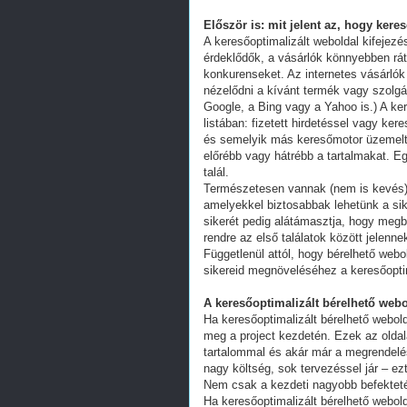
Először is: mit jelent az, hogy kere
A keresőoptimalizált weboldal kifejez
érdeklődők, a vásárlók könnyebben ráta
konkurenseket. Az internetes vásárlók
nézelődni a kívánt termék vagy szolgál
Google, a Bing vagy a Yahoo is.) A ker
listában: fizetett hirdetéssel vagy k
és semelyik más keresőmotor üzemeltet
előrébb vagy hátrébb a tartalmakat. Eg
talál.
Természetesen vannak (nem is kevés) 
amelyekkel biztosabbak lehetünk a s
sikerét pedig alátámasztja, hogy megb
rendre az első találatok között jelenn
Függetlenül attól, hogy bérelhető webo
sikereid megnöveléséhez a keresőoptim
A keresőoptimalizált bérelhető webo
Ha keresőoptimalizált bérelhető webold
meg a project kezdetén. Ezek az oldal
tartalommal és akár már a megrendelés
nagy költség, sok tervezéssel jár – ez
Nem csak a kezdeti nagyobb befekteté
Ha keresőoptimalizált bérelhető webold