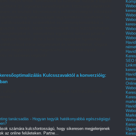
jobban, milyen témák, formátumok és csatornák hozzák a legjobb
Kompl
Webol
ámokat (pl. organikus keresőforgalom, közösségi interakciók,
keres
ésére, és teszteld folyamatosan a tartalomstratégiád különböző
Webol
artalommarketing hatékonyságát nagymértékben növelheted, ha
Webol
 vállalkozásokkal, szakértőkkel és véleményformálókkal is
keres
posztok, interjúk, közös rendezvények mind hozzájárulhatnak
Webol
Webol
zönségrétegeket is, amelyekhez egyébként nehezen jutnál el.
Webol
 egyszerű feladat, de ha a fenti szempontokat figyelembe
Havid
a vállalkozásod online megjelenését és márkaépítését. Cégünk
néme
egítsen megtervezni és megvalósítani a leghatékonyabb
Havid
tran, mi szívesen segítünk!
Keres
SEO Ü
Linkm
keres
Havid
eresőoptimalizálás Kulcsszavaktól a konverzióig:
keres
tban
Onlin
Webol
változik, és ezzel együtt a weboldalak optimalizálásának
Keres
keresz...
Keres
marke
Havid
Webol
Marke
eting tanácsadás - Hogyan tegyük hatékonyabbá egészségügyi
Webol
ben?
Keres
ások számára kulcsfontosságú, hogy sikeresen megjelenjenek
Ügyn
 az online felületeken. Partne...
Keres