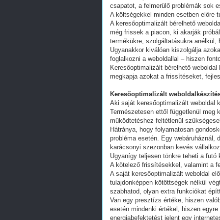
csapatot, a felmerülő problémák sok e
A költségekkel minden esetben előre tu
A keresőoptimalizált bérelhető webold
még frissek a piacon, ki akarják próbá
termékükre, szolgáltatásukra anélkül,
Ugyanakkor kiválóan kiszolgálja azoka
foglalkozni a weboldallal – hiszen fon
Keresőoptimalizált bérelhető weboldal 
megkapja azokat a frissítéseket, fejl
Keresőoptimalizált weboldalkészítés
Aki saját keresőoptimalizált weboldal k
Természetesen ettől függetlenül meg k
működtetéshez feltétlenül szükségesek
Hátránya, hogy folyamatosan gondoskodn
probléma esetén. Egy webáruháznál, d
karácsonyi szezonban kevés vállalkoz
Ugyanígy teljesen tönkre teheti a futó
A kötelező frissítésekkel, valamint a 
A saját keresőoptimalizált weboldal e
tulajdonképpen kötöttségek nélkül vég
szabhatod, olyan extra funkciókat épít
Van egy presztízs értéke, hiszen valób
esetén mindenki értékel, hiszen egyre
energiabefektetést jelent egy internete