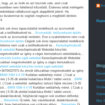
i, hogy „ez az övék és azt tesznek vele, amit csak
Ko
setében nem feltétlenül kifizetődő. Érdemes tehát mérlegelni
eboldalad vállalkozod egyik alappillérét jelenti. Ha
ess bizalommal és segítek meghozni a megfelelő döntést.
74
Repo
nk sok éves tapasztalattal rendelkezik az ácsmunkák
sak a tetőfedéseknél és...
Ácsmunkák, tetőszerkezet építés
lkezik az ácsmunkák területén. Erre a szakértelemre nem csak
őszerkezet építés
Cégünk sok éves tapasztalattal rendelkezik
rtelemre nem csak a tetőfedéseknél és...
Keresőoptimalizált
át weboldal
Keresőoptimalizált Weboldal készítés
egnövekedett az igény a céges bemutatkozó weboldalakra,...
készítés kontra saját weboldal
Keresőoptimalizált Weboldal
szakban megnövekedett az igény a céges bemutatkozó
Blog
elhető weboldal készítés kontra saját weboldal
s +36704327071 Az elmúlt időszakban megnövekedett az igény
Decem
BMW X5M 4.4 V8
Korlátlan webtárhely méret. ( Csak a
re ) 5-35 db aloldal kialakítása Mobil / tablet verzió...
BMW
Novem
. ( Csak a weboldal, weblaphoz tartozó fájlok részére ) 5-35
Octob
zió...
BMW X5M 4.4 V8
Korlátlan webtárhely méret. ( Csak a
re ) 5-35 db aloldal kialakítása Mobil / tablet verzió...
Septe
átalakításoknál, felújításnál nagyon sok esetben előfordul,
...
Betontörés
Új telek, ház vásárlásánál, átalakításoknál,
May 2
rdul, hogy betontörésre van szükség ahhoz,...
Betontörés
Új