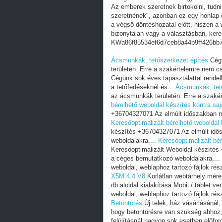
Az emberek szeretnek birtokolni, tudn
szeretnének", azonban ez egy honlap e
a végső döntéshozatal előtt, hiszen a w
bizonytalan vagy a választásban, ker
KWa86f85534ef6d7ceb8a44b9ff426bb
Ácsmunkák, tetőszerkezet építés
Cégü
területén. Erre a szakértelemre nem c
Cégünk sok éves tapasztalattal rende
a tetőfedéseknél és...
Ácsmunkák, tet
az ácsmunkák területén. Erre a szaké
bérelhető weboldal készítés kontra saj
+36704327071 Az elmúlt időszakban m
Keresőoptimalizált bérelhető weboldal 
készítés +36704327071 Az elmúlt idő
weboldalakra,...
Keresőoptimalizált bér
Keresőoptimalizált Weboldal készíté
a céges bemutatkozó weboldalakra,...
weboldal, weblaphoz tartozó fájlok részé
X5M 4.4 V8
Korlátlan webtárhely méret
db aloldal kialakítása Mobil / tablet ver
weboldal, weblaphoz tartozó fájlok részé
Betontörés
Új telek, ház vásárlásánál, 
hogy betontörésre van szükség ahhoz,
felújításnál nagyon sok esetben előfo