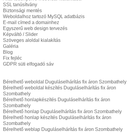
SSL tanúsítvány
Biztonsági mentés
Weboldalhoz tartozó MySQL adatbázis
E-mail címed a domainhez
Egyszerű web design tervezés
Képváltó / Slider
Szöveges aloldal kialakítás
Galéria
Blog
Fix fejléc
GDPR süti elfogadó sáv
Bérelhető weboldal Duguláselhárítás fix áron Szombathely
Bérelhető weboldal‎ készítés Duguláselhárítás fix áron
Szombathely
Bérelhető honlapkészítés Duguláselhárítás fix áron
Szombathely
Bérelhető honlap Duguláselhárítás fix áron Szombathely
Bérelhető honlap készítés Duguláselhárítás fix áron
Szombathely
Bérelhető weblap Duguláselhárítás fix áron Szombathely