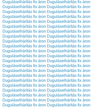
Duguláselhárítás fix áron
Duguláselhárítás fix áron
Duguláselhárítás fix áron
Duguláselhárítás fix áron
Duguláselhárítás fix áron
Duguláselhárítás fix áron
Duguláselhárítás fix áron
Duguláselhárítás fix áron
Duguláselhárítás fix áron
Duguláselhárítás fix áron
Duguláselhárítás fix áron
Duguláselhárítás fix áron
Duguláselhárítás fix áron
Duguláselhárítás fix áron
Duguláselhárítás fix áron
Duguláselhárítás fix áron
Duguláselhárítás fix áron
Duguláselhárítás fix áron
Duguláselhárítás fix áron
Duguláselhárítás fix áron
Duguláselhárítás fix áron
Duguláselhárítás fix áron
Duguláselhárítás fix áron
Duguláselhárítás fix áron
Duguláselhárítás fix áron
Duguláselhárítás fix áron
Duguláselhárítás fix áron
Duguláselhárítás fix áron
Duguláselhárítás fix áron
Duguláselhárítás fix áron
Duguláselhárítás fix áron
Duguláselhárítás fix áron
Duguláselhárítás fix áron
Duguláselhárítás fix áron
Duguláselhárítás fix áron
Duguláselhárítás fix áron
Duguláselhárítás fix áron
Duguláselhárítás fix áron
Duguláselhárítás fix áron
Duguláselhárítás fix áron
Duguláselhárítás fix áron
Duguláselhárítás fix áron
Duguláselhárítás fix áron
Duguláselhárítás fix áron