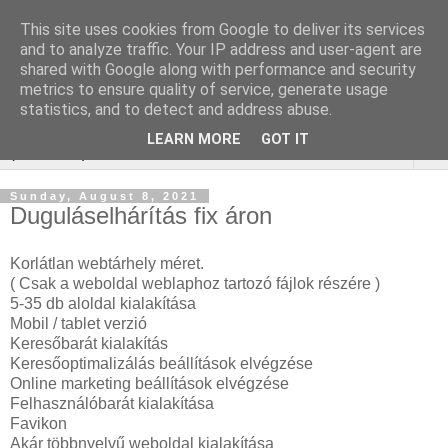
This site uses cookies from Google to deliver its services
WordPress SEO
and to analyze traffic. Your IP address and user-agent are
shared with Google along with performance and security
ügynökség
metrics to ensure quality of service, generate usage
statistics, and to detect and address abuse.
LEARN MORE
GOT IT
▼
Sunday, August 8, 2021
Duguláselhárítás fix áron
Korlátlan webtárhely méret.
( Csak a weboldal weblaphoz tartozó fájlok részére )
5-35 db aloldal kialakítása
Mobil / tablet verzió
Keresőbarát kialakítás
Keresőoptimalizálás beállítások elvégzése
Online marketing beállítások elvégzése
Felhasználóbarát kialakítása
Favikon
Akár többnyelvű weboldal kialakítása